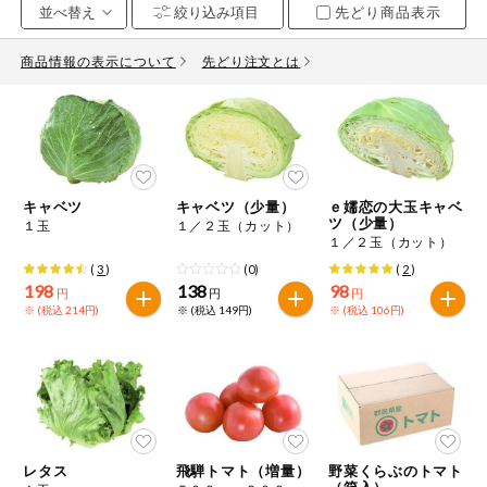
先どり商品表示
お気に入り注文
豆腐・納豆・
こんにゃく
商品情報の表示について
先どり注文とは
注文履歴注文
冷蔵おかず
特価情報
WEBカタログ
冷凍食品
ミールキット
キャベツ
キャベツ（少量）
ｅ嬬恋の大玉キャベ
先着限定から探す
など
ツ（少量）
１玉
１／２玉（カット）
アレルゲン情報
１／２玉（カット）
特定原材料と特定原材料に準ずるものが含まれていない商品
人気カテゴリ
(
3
)
(0)
(
2
)
麺類
を検索できます。
198
138
98
円
円
円
※ (税込 214円)
※ (税込 149円)
※ (税込 106円)
食品から探す
特定原材料
乾物・粉類
小麦
そば
卵
乳
家庭用品から探す
レトルト・缶
詰・瓶詰
落花生
えび
かに
くるみ
目的から探す
調味料・だ
し・油・ルー
レタス
飛騨トマト（増量）
野菜くらぶのトマト
（箱入）