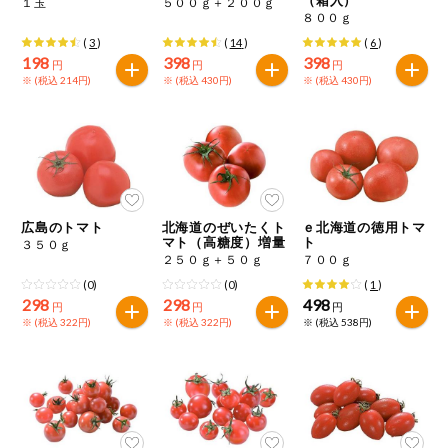
１玉
５００ｇ＋２００ｇ
特定原材料に準ずるもの
８００ｇ
おやつ
毎週自動お届け商品
アーモンド
あわび
いか
(
3
)
(
14
)
(
6
)
198
398
398
円
円
円
毎週自動お届け商品を確認する
※ (税込 214円)
※ (税込 430円)
※ (税込 430円)
飲料
いくら
オレンジ
カシューナッツ
酒・ノンアル
毎週自動お届け商品を修正する
キウイフルーツ
牛肉
ごま
コール
いつでも注文（毎週企画）
切り花・仏花
さけ
さば
ゼラチン
大豆
広島のトマト
北海道のぜいたくト
ｅ北海道の徳用トマ
ティッシュ・
マト（高糖度）増量
ト
３５０ｇ
鶏肉
バナナ
豚肉
トイレットペ
２５０ｇ＋５０ｇ
７００ｇ
専門ショップサイト
ーパー
(0)
(0)
(
1
)
衛生・生理用
マカダミアナッツ
もも
やまいも
298
298
498
円
円
円
品
コープしがのサービス
※ (税込 322円)
※ (税込 322円)
※ (税込 538円)
りんご
キッチン用品
コープしがの情報サイト
アレルゲン情報は、商品企画時の情報のため、ご使用前には
洗濯・バス・
ご利用ガイド
トイレ用品
必ず商品パッケージの表示をご確認ください。