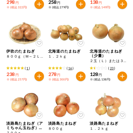
298
258
138
円
円
円
※ (税込 322円)
※ (税込 279円)
※ (税込 149円)
伊吹のたまねぎ
北海道のたまねぎ
北海道のたまねぎ
（少量）
８００ｇ（Ｍ～２Ｌ混）
１．２ｋｇ
２玉（Ｌ）または３玉（Ｍ）
(
1
)
(
16
)
(
23
)
238
278
128
円
円
円
※ (税込 257円)
※ (税込 300円)
※ (税込 138円)
淡路島たまねぎ（ア
淡路島たまねぎ
淡路島たまねぎ
ミちゃん玉ねぎ）特
８００ｇ
１．２ｋｇ
別栽培
７００ｇ