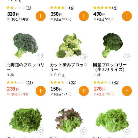
(
7
)
(
6
)
(
4
)
328
358
498
円
円
円
※ (税込 354円)
※ (税込 387円)
※ (税込 538円)
北海道のブロッコリ
カット済みブロッコ
国産ブロッコリー
ー
リー
（小ぶりサイズ）
１株
１００ｇ
１株
(
23
)
(
52
)
(
42
)
238
158
178
円
円
円
※ (税込 257円)
※ (税込 171円)
※ (税込 192円)