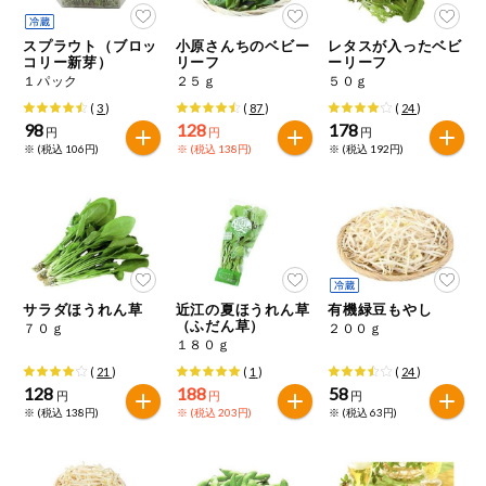
スプラウト（ブロッ
小原さんちのベビー
レタスが入ったベビ
コリー新芽）
リーフ
ーリーフ
１パック
２５ｇ
５０ｇ
(
3
)
(
87
)
(
24
)
98
128
178
円
円
円
※ (税込 106円)
※ (税込 138円)
※ (税込 192円)
サラダほうれん草
近江の夏ほうれん草
有機緑豆もやし
（ふだん草）
７０ｇ
２００ｇ
１８０ｇ
(
21
)
(
1
)
(
24
)
128
188
58
円
円
円
※ (税込 138円)
※ (税込 203円)
※ (税込 63円)