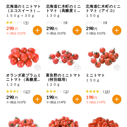
特定原材料に準ずるものは、お取引先から情報提供のあった
商品のリクエスト
住居・生活用
北海道のミニトマト
北海道仁木町のミニ
北海道仁木町のミニ
範囲でのお知らせです。
品
（エコスイート）増
トマト（高糖度ミニ
トマト（アイコ）
量
トマト）
１５０ｇ＋３０ｇ
１３０ｇ
１５０ｇ
アプリのダウンロード
コスメ＆ボデ
(
9
)
(0)
(0)
ィケア
298
298
298
円
円
円
※ (税込 322円)
※ (税込 322円)
※ (税込 322円)
PC版サイトを表示
ベビー
テキスト注文サイトを表示
衣料品
お問い合わせ
趣味・娯楽
オランダ産プラムミ
富良野のミニトマト
ミニトマト
ニトマト（高糖度ミ
（特別栽培）
１５０ｇ
ニトマト）
１２０ｇ
１２０ｇ
ペット
(
17
)
(
2
)
(
19
)
298
198
198
円
円
円
※ (税込 322円)
※ (税込 214円)
※ (税込 214円)
先着限定企画
スマート・ワ
ン注文