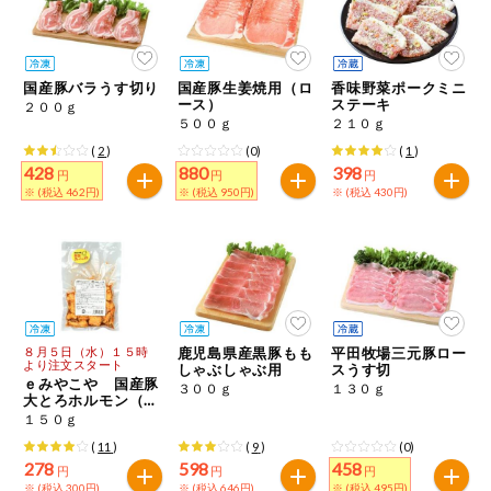
国産豚バラうす切り
国産豚生姜焼用（ロ
香味野菜ポークミニ
ース）
ステーキ
２００ｇ
５００ｇ
２１０ｇ
(
2
)
(0)
(
1
)
428
880
398
円
円
円
※ (税込 462円)
※ (税込 950円)
※ (税込 430円)
８月５日（水）１５時
鹿児島県産黒豚もも
平田牧場三元豚ロー
より注文スタート
しゃぶしゃぶ用
スうす切
ｅみやこや 国産豚
３００ｇ
１３０ｇ
大とろホルモン（菊
脂）旨辛しょうゆ
１５０ｇ
(
11
)
(
9
)
(0)
278
598
458
円
円
円
※ (税込 300円)
※ (税込 646円)
※ (税込 495円)