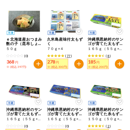
健康志向食品
推しコープ
ｅ北海道産おつまみ
久米島産味付太もず
沖縄県恩納村のサン
数の子（昆布しょう
く
ゴが育てた太もずく
ゆ味）
シークヮーサー
５０ｇ
７０ｇ×４
１６５ｇ（５５ｇ×３）
(0)
(
77
)
(
8
)
368
278
185
円
円
円
※ (税込 397円)
※ (税込 300円)
※ (税込 200円)
沖縄県恩納村のサン
沖縄県恩納村のサン
沖縄県恩納村のサン
ゴが育てた太もず
ゴが育てた太もず
ゴが育てた糸もず
く 純玄米黒酢
く 三杯酢
く 三杯酢
１６５ｇ（５５ｇ×３）
１６５ｇ（５５ｇ×３）
１５０ｇ（５０ｇ×３）
(0)
(0)
(
2
)