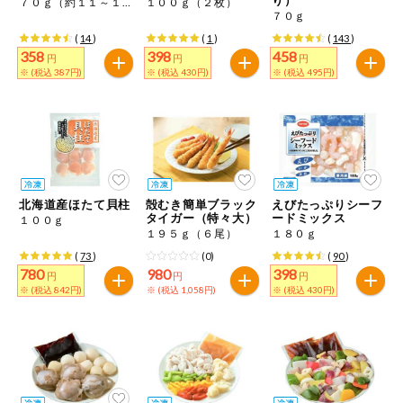
７０ｇ（約１１～１９枚）
１００ｇ（２枚）
特定原材料に準ずるもの
７０ｇ
おやつ
毎週自動お届け商品
アーモンド
あわび
いか
(
14
)
(
1
)
(
143
)
358
398
458
円
円
円
毎週自動お届け商品を確認する
※ (税込 387円)
※ (税込 430円)
※ (税込 495円)
飲料
いくら
オレンジ
カシューナッツ
酒・ノンアル
毎週自動お届け商品を修正する
キウイフルーツ
牛肉
ごま
コール
いつでも注文（毎週企画）
切り花・仏花
さけ
さば
ゼラチン
大豆
北海道産ほたて貝柱
殻むき簡単ブラック
えびたっぷりシーフ
ティッシュ・
タイガー（特々大）
ードミックス
１００ｇ
鶏肉
バナナ
豚肉
トイレットペ
１９５ｇ（６尾）
１８０ｇ
専門ショップサイト
ーパー
(
73
)
(0)
(
90
)
衛生・生理用
マカダミアナッツ
もも
やまいも
780
980
398
円
円
円
品
コープしがのサービス
※ (税込 842円)
※ (税込 1,058円)
※ (税込 430円)
りんご
キッチン用品
コープしがの情報サイト
アレルゲン情報は、商品企画時の情報のため、ご使用前には
洗濯・バス・
ご利用ガイド
トイレ用品
必ず商品パッケージの表示をご確認ください。