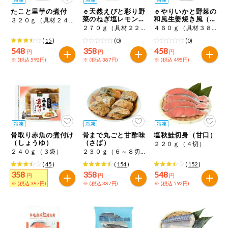
特定原材料に準ずるものは、お取引先から情報提供のあった
商品のリクエスト
住居・生活用
たこと里芋の煮付
ｅ天然えびと彩り野
ｅやりいかと野菜の
範囲でのお知らせです。
品
菜のねぎ塩レモン炒
和風生姜焼き風（徳
３２０ｇ（具材２４０ｇ＋添付タレ８０ｇ）
め
用）
２７０ｇ（具材２２０ｇ、添付たれ５０ｇ）
４６０ｇ（具材３８０ｇ、たれ４０ｇ×２）
アプリのダウンロード
コスメ＆ボデ
(
15
)
(0)
(0)
ィケア
548
358
458
円
円
円
※ (税込 592円)
※ (税込 387円)
※ (税込 495円)
PC版サイトを表示
ベビー
テキスト注文サイトを表示
衣料品
お問い合わせ
趣味・娯楽
骨取り赤魚の煮付け
骨まで丸ごと甘酢味
塩秋鮭切身（甘口）
（しょうゆ）
（さば）
２２０ｇ（４切）
２４０ｇ（３袋）
２３０ｇ（６～８切）
ペット
(
45
)
(
154
)
(
152
)
358
358
548
円
円
円
※ (税込 387円)
※ (税込 387円)
※ (税込 592円)
先着限定企画
スマート・ワ
ン注文