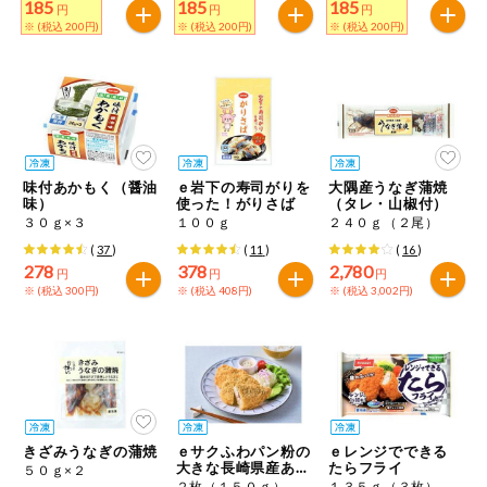
185
185
185
円
円
円
※ (税込 200円)
※ (税込 200円)
※ (税込 200円)
味付あかもく（醤油
ｅ岩下の寿司がりを
大隅産うなぎ蒲焼
味）
使った！がりさば
（タレ・山椒付）
３０ｇ×３
１００ｇ
２４０ｇ（２尾）
(
37
)
(
11
)
(
16
)
278
378
2,780
円
円
円
※ (税込 300円)
※ (税込 408円)
※ (税込 3,002円)
きざみうなぎの蒲焼
ｅサクふわパン粉の
ｅレンジでできる
大きな長崎県産あじ
たらフライ
５０ｇ×２
フライ
２枚（１５０ｇ）
１３５ｇ（３枚）