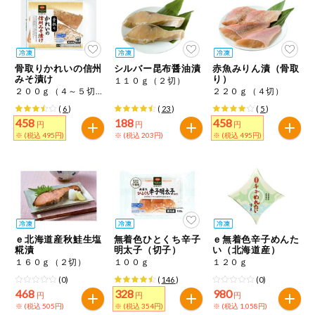
ミールキット
組合員さんの
リクエスト
骨取りかれいの信州
シルバー昆布醤油漬
赤魚みりん漬（骨取
みそ漬け
り）
１１０ｇ（２切）
２００ｇ（４～５切）
２２０ｇ（４切）
よりすぐり
(
6
)
(
23
)
(
5
)
458
188
458
円
円
円
※ (税込 495円)
※ (税込 203円)
※ (税込 495円)
オーガニック
ベビー・キッ
ズ関連
サプリメン
ト・栄養補助
食品
ｅ北海道産秋鮭生塩
無着色ひとくち辛子
ｅ無着色辛子めんた
糀漬
明太子（切子）
い（北海道産）
アレルゲン対
応
１６０ｇ（２切）
１００ｇ
１２０ｇ
(0)
(
146
)
(0)
468
328
980
エシカル
円
円
円
※ (税込 505円)
※ (税込 354円)
※ (税込 1,058円)