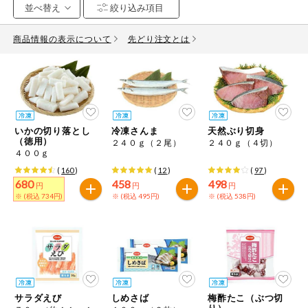
お気に入り注文
豆腐・納豆・
こんにゃく
商品情報の表示について
先どり注文とは
注文履歴注文
冷蔵おかず
特価情報
WEBカタログ
冷凍食品
ミールキット
いかの切り落とし
冷凍さんま
天然ぶり切身
先着限定から探す
など
（徳用）
２４０ｇ（２尾）
２４０ｇ（４切）
アレルゲン情報
４００ｇ
特定原材料と特定原材料に準ずるものが含まれていない商品
人気カテゴリ
(
160
)
(
12
)
(
97
)
麺類
を検索できます。
680
458
498
円
円
円
※ (税込 734円)
※ (税込 495円)
※ (税込 538円)
食品から探す
特定原材料
乾物・粉類
小麦
そば
卵
乳
家庭用品から探す
レトルト・缶
詰・瓶詰
落花生
えび
かに
くるみ
目的から探す
調味料・だ
し・油・ルー
サラダえび
しめさば
梅酢たこ（ぶつ切
り）