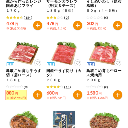
生から作ったレンジ
サーモンカツレツ
ｅしめいわし（昆布
国産あじフライ
（明太＆チーズ）
風味）
１７０ｇ
１８５ｇ（５個）
８０ｇ（４～６枚）
(
154
)
(
2
)
(0)
478
478
302
円
円
円
※ (税込 516円)
※ (税込 516円)
※ (税込 326円)
鳥取こめ育ち牛うす
国産牛うす切り（カ
鳥取こめ育ち牛ロー
切（肩ロース）
タ）
ス焼肉用
１８０ｇ
２００ｇ
２００ｇ
(0)
(
15
)
(0)
880
680
1,580
円
円
円
※ (税込 950円)
※ (税込 734円)
※ (税込 1,706円)