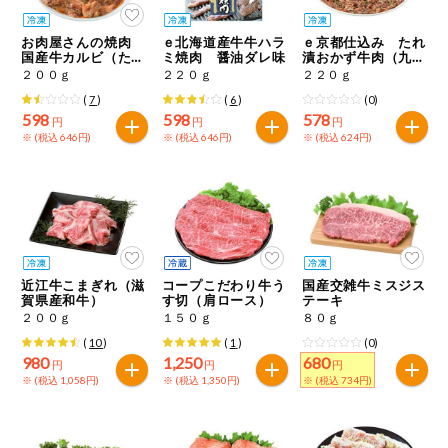
お肉屋さんの焼肉
ｅ北海道産牛牛ハラ
ｅ京都仕込み たれ
国産牛カルビ（たれ
ミ焼肉 醤油ダレ味
漬おかず牛肉（九条
漬け）
ねぎ・ごま入り）
２００ｇ
２２０ｇ
２２０ｇ
(
7
)
(
6
)
(0)
598
598
578
円
円
円
※ (税込 646円)
※ (税込 646円)
※ (税込 624円)
近江牛こまぎれ（滋
コープこだわり牛う
国産交雑牛ミスジス
賀県産和牛）
す切（肩ロース）
テーキ
２００ｇ
１５０ｇ
８０ｇ
(
10
)
(
1
)
(0)
980
1,250
680
円
円
円
※ (税込 1,058円)
※ (税込 1,350円)
※ (税込 734円)