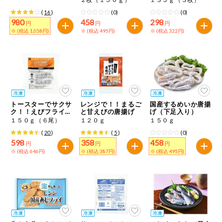
(
16
)
(0)
(0)
980
458
298
円
円
円
※ (税込 1,058円)
※ (税込 495円)
※ (税込 322円)
トースターでサクサ
レンジで！！まるご
国産するめいか唐揚
ク！！えびフライ
と甘えびの唐揚げ
げ（下足入り）
（特大）
１５０ｇ（６尾）
１２０ｇ
１５０ｇ
(
20
)
(
5
)
(0)
598
358
458
円
円
円
※ (税込 646円)
※ (税込 387円)
※ (税込 495円)