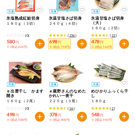
今週のお買い
得
氷塩熟成紅鮭切身
氷温甘塩さば切身
氷温甘塩さば切身
（大）
１８０ｇ（３切）
２４０ｇ（４切）
コープ商品
１６０ｇ（２切）
(0)
(
236
)
(
22
)
580
698
478
今週の新登場
円
円
円
※ (税込 626円)
※ (税込 754円)
※ (税込 516円)
よりどりでお
トク
複数注文でお
トク
ポイントがも
ｅ出雲干し かます
ｅ蔵野さんのなめた
めひかりふっくら干
らえる！
開き
かれい一夜干
し
１６０ｇ（２尾）
２２５ｇ（３尾）
１８０ｇ
(0)
(
16
)
(
2
)
お弁当用商品
498
378
548
円
円
円
※ (税込 538円)
※ (税込 408円)
※ (税込 592円)
かんたん調理