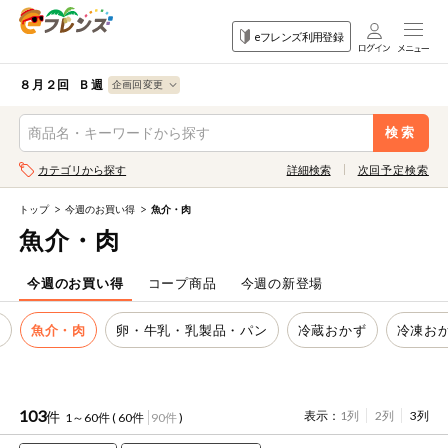
食品
家庭用品
目的
eフレンズ利用登録
から探す
から探す
から探す
検索条件を指定してください。全項目に条件を指定しなくて
果物
果物すべて
８月２回 Ｂ週
ログイン
も検索できます。
検索
野菜
キーワード
カテゴリから探す
詳細検索
次回予定検索
生協加入はこちら
肉・ハム・ソ
ーセージ
トップ
今週のお買い得
魚介・肉
eフレンズとは
魚介・肉
キーワードをすべて含む
魚介・加工品
いずれかのキーワードを含む
登録から開始まで
今週のお買い得
コープ商品
今週の新登場
米・雑穀など
米
魚介・肉
卵・牛乳・乳製品・パン
冷蔵おかず
冷凍お
メーカー名
卵・牛乳・乳
先着限定
製品
注文番号注文
103
件
表示：
1列
2列
3列
1～60件 (
60件
90件
)
パン・ジャム
カテゴリ