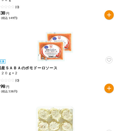
(0)
138
円
 (税込 149円)
国産ＳＡＢＡのポモドーロソース
１２０ｇ×２
(0)
498
円
 (税込 538円)