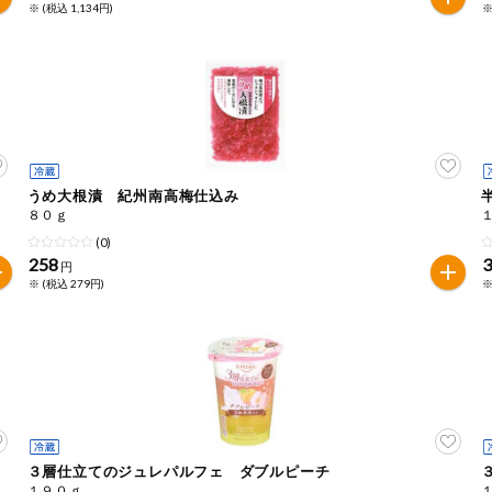
※ (税込 1,134円)
※
うめ大根漬 紀州南高梅仕込み
８０ｇ
(0)
258
円
※ (税込 279円)
※
３層仕立てのジュレパルフェ ダブルピーチ
１９０ｇ