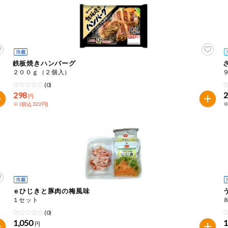
鉄板焼きハンバーグ
２００ｇ（２個入）
(0)
298
円
※ (税込 322円)
※
ｅひじきと豚肉の梅風味
１セット
(0)
1,050
円