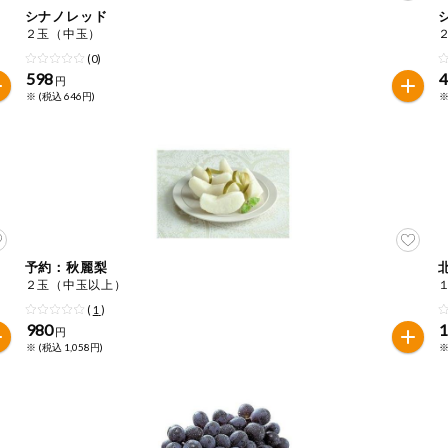
シナノレッド
２玉（中玉）
は必ず商品パッケージの表示をご確認ください。
(0)
た範囲でのお知らせです。
598
円
※ (税込 646円)
※
予約：秋麗梨
２玉（中玉以上）
(
1
)
980
1
円
※ (税込 1,058円)
※