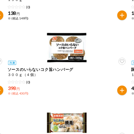
(0)
138
円
※ (税込 149円)
※
ソースのいらないコク旨ハンバーグ
３００ｇ（４個）
(0)
398
円
※ (税込 430円)
※