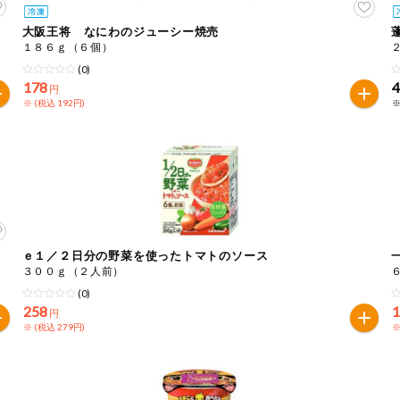
大阪王将 なにわのジューシー焼売
１８６ｇ（６個）
(0)
178
円
※ (税込 192円)
※
ｅ１／２日分の野菜を使ったトマトのソース
３００ｇ（２人前）
(0)
258
円
※ (税込 279円)
※