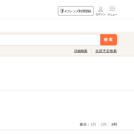
目的
eフレンズ利用登録
から探す
検索
詳細検索
次回予定検索
表示：
1列
2列
3列