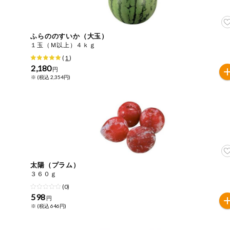
住居・生活用
商品のリクエスト
品
アプリのダウンロード
ふらののすいか（大玉）
コスメ＆ボデ
１玉（Ｍ以上）４ｋｇ
ィケア
(
1
)
PC版サイトを表示
2,180
円
ベビー
※ (税込 2,354円)
テキスト注文サイトを表示
衣料品
お問い合わせ
趣味・娯楽
ペット
太陽（プラム）
３６０ｇ
先着限定企画
(0)
598
円
※ (税込 646円)
スマート・ワ
ン注文