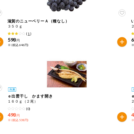
滋賀のニューベリーＡ（種なし）
３５０ｇ
(
1
)
598
円
※ (税込 646円)
※
ｅ出雲干し かます開き
１６０ｇ（２尾）
(0)
498
円
※ (税込 538円)
※