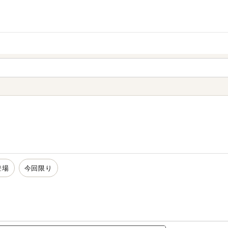
家庭用品
から探す
ても検索できます。
登場
今回限り