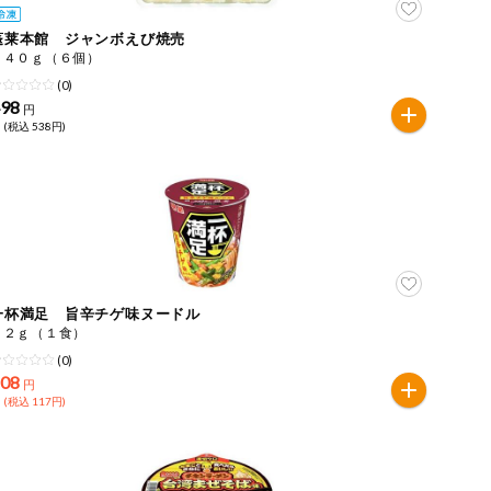
蓬莱本館 ジャンボえび焼売
２４０ｇ（６個）
(0)
498
円
 (税込 538円)
一杯満足 旨辛チゲ味ヌードル
６２ｇ（１食）
(0)
108
円
 (税込 117円)