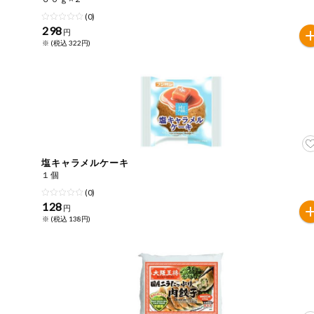
(0)
健康志向食品
298
円
※ (税込 322円)
推しコープ
塩キャラメルケーキ
１個
(0)
128
円
※ (税込 138円)