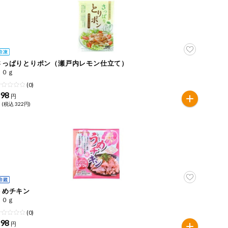
さっぱりとりポン（瀬戸内レモン仕立て）
９０ｇ
(0)
298
円
 (税込 322円)
うめチキン
８０ｇ
(0)
198
円