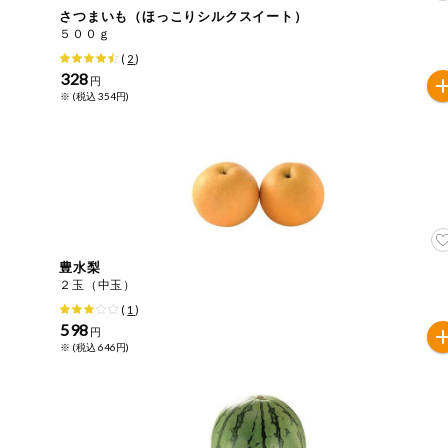
さつまいも（ほっこりシルクスイート）
おやつ
毎週自動お届け商品
５００ｇ
アレルゲン情報は、商品企画時の情報のため、ご使用前に
(
2
)
特定原材料に準ずるものは、お取引先から情報提供のあっ
328
毎週自動お届け商品を確認する
円
飲料
※ (税込 354円)
酒・ノンアル
毎週自動お届け商品を修正する
コール
いつでも注文（毎週企画）
切り花・仏花
ティッシュ・
トイレットペ
専門ショップサイト
ーパー
豊水梨
２玉（中玉）
衛生・生理用
(
1
)
品
コープしがのサービス
598
円
※ (税込 646円)
キッチン用品
コープしがの情報サイト
洗濯・バス・
ご利用ガイド
トイレ用品