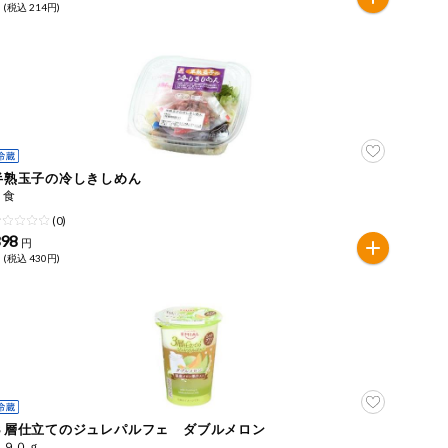
 (税込 214円)
半熟玉子の冷しきしめん
１食
(0)
398
円
 (税込 430円)
３層仕立てのジュレパルフェ ダブルメロン
１９０ｇ