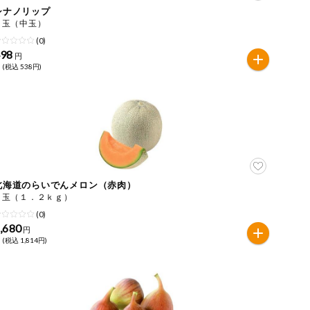
シナノリップ
２玉（中玉）
(0)
498
円
 (税込 538円)
北海道のらいでんメロン（赤肉）
１玉（１．２ｋｇ）
(0)
,680
円
 (税込 1,814円)