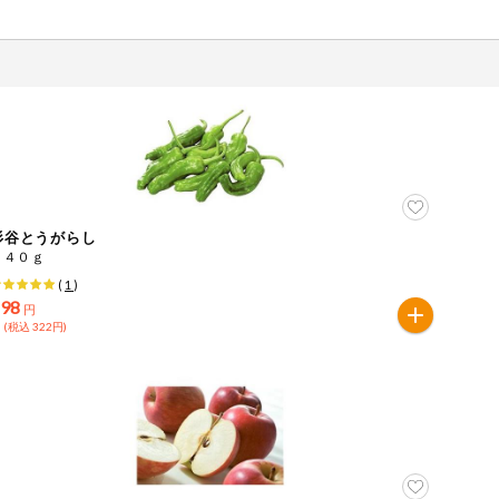
杉谷とうがらし
１４０ｇ
(
1
)
298
円
 (税込 322円)
ツ
牛肉
ごま
さけ
やまいも
りんご