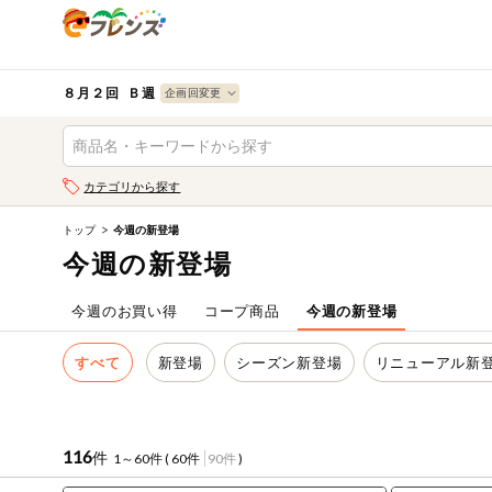
食品
から探す
検索条件を指定してください。全項目に条件を指定しなく
果物
果物すべて
８月２回 Ｂ週
ログイン
野菜
キーワード
カテゴリから探す
生協加入はこちら
肉・ハム・ソ
ーセージ
トップ
今週の新登場
キーワードをすべて含む
eフレンズとは
今週の新登場
いずれかのキーワードを含む
魚介・加工品
登録から開始まで
今週のお買い得
コープ商品
今週の新登場
米・雑穀など
メーカー名
すべて
新登場
シーズン新登場
リニューアル新
卵・牛乳・乳
先着限定
製品
注文番号注文
116
件
1～60件 (
60件
90件
)
パン・ジャム
カテゴリ