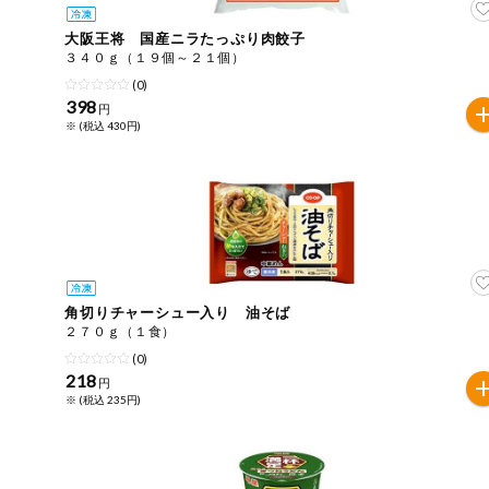
大阪王将 国産ニラたっぷり肉餃子
３４０ｇ（１９個～２１個）
(0)
398
円
※ (税込 430円)
角切りチャーシュー入り 油そば
２７０ｇ（１食）
(0)
218
円
※ (税込 235円)