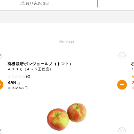
有機栽培ボンジョールノ（トマト）
品を検索できます。
４００ｇ（４～５玉程度）
(0)
498
円
※ (税込 538円)
※
花生
えび
かに
くるみ
ら
オレンジ
カシューナッツ
キウイフルー
バナナ
豚肉
マカダミアナッツ
もも