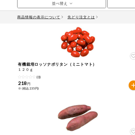
お気に入り注文
豆腐・納豆・
こんにゃく
商品情報の表示について
先どり注文とは
注文履歴注文
冷蔵おかず
特価情報
WEBカタログ
冷凍食品
ミールキット
先着限定から探す
アレルゲン情報
など
有機栽培ロッソナポリタン（ミニトマト）
特定原材料と特定原材料に準ずるものが含まれていない商
１２０ｇ
人気カテゴリ
麺類
(0)
特定原材料
218
円
※ (税込 235円)
食品から探す
小麦
そば
卵
乳
落
乾物・粉類
家庭用品から探す
レトルト・缶
特定原材料に準ずるもの
詰・瓶詰
アーモンド
あわび
いか
いく
目的から探す
調味料・だ
し・油・ルー
さば
ゼラチン
大豆
鶏肉