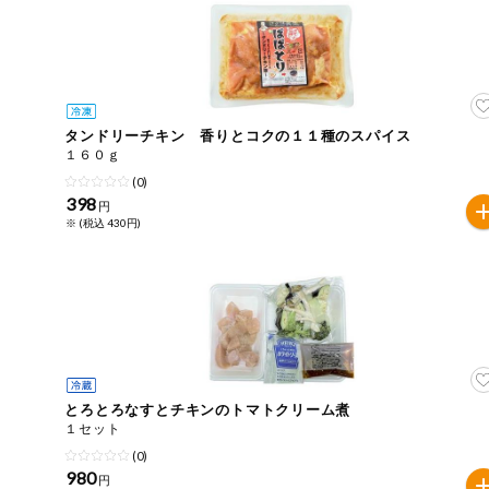
今週のお買い
得
コープ商品
タンドリーチキン 香りとコクの１１種のスパイス
今週の新登場
１６０ｇ
(0)
398
よりどりでお
円
トク
※ (税込 430円)
複数注文でお
トク
ポイントがも
らえる！
お弁当用商品
とろとろなすとチキンのトマトクリーム煮
１セット
かんたん調理
(0)
980
円