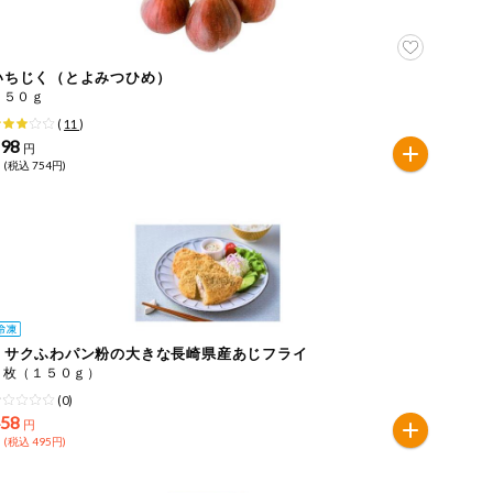
いちじく（とよみつひめ）
２５０ｇ
(
11
)
698
円
 (税込 754円)
ｅサクふわパン粉の大きな長崎県産あじフライ
２枚（１５０ｇ）
(0)
458
円
 (税込 495円)