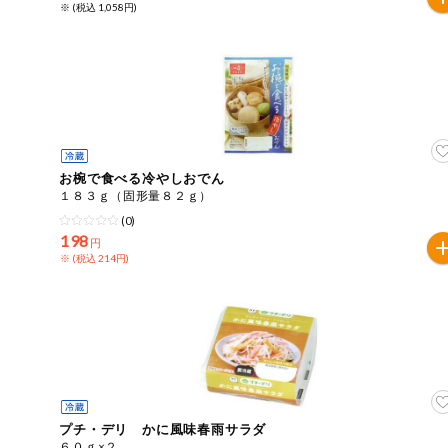
※ (税込 1,058円)
ミールキット
組合員さんの
リクエスト
よりすぐり
お椀で食べる冷やしおでん
オーガニック
１８３ｇ（固形量８２ｇ）
(0)
198
ベビー・キッ
円
ズ関連
※ (税込 214円)
サプリメン
ト・栄養補助
食品
アレルゲン対
応
エシカル
プチ・デリ かに風味春雨サラダ
６０ｇ×２