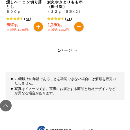
特定原材料に準ずるものは、お取引先から情報提供のあった
燻しベーコン切り落
炭火やきとりもも串
商品のリクエスト
住居・生活用
とし
（振り塩）
範囲でのお知らせです。
品
５００ｇ
４３２ｇ（８本×２）
(
51
)
(
71
)
アプリのダウンロード
コスメ＆ボデ
980
1,280
円
円
ィケア
※ (税込 1,058円)
※ (税込 1,382円)
PC版サイトを表示
ベビー
テキスト注文サイトを表示
衣料品
お問い合わせ
趣味・娯楽
20歳以上の年齢であることを確認できない場合には酒類を販売い
たしません。
写真はイメージです。実際にお届けする商品と包材デザインなど
ペット
が異なる場合があリます。
先着限定企画
スマート・ワ
ン注文