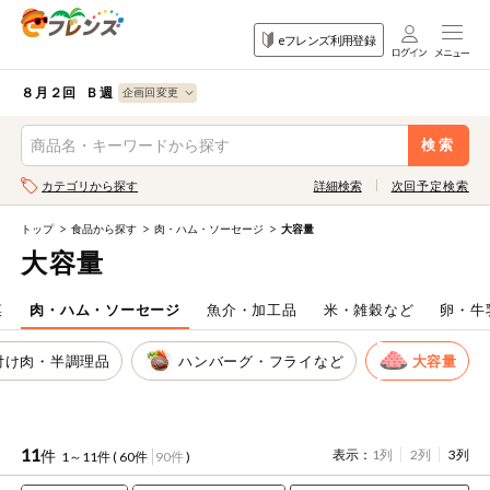
食品
家庭用品
目的
eフレンズ利用登録
から探す
から探す
から探す
検索条件を指定してください。全項目に条件を指定しなくて
果物
果物すべて
８月２回 Ｂ週
ログイン
も検索できます。
検索
野菜
キーワード
カテゴリから探す
詳細検索
次回予定検索
生協加入はこちら
肉・ハム・ソ
ーセージ
トップ
食品から探す
肉・ハム・ソーセージ
大容量
eフレンズとは
大容量
キーワードをすべて含む
魚介・加工品
いずれかのキーワードを含む
登録から開始まで
菜
肉・ハム・ソーセージ
魚介・加工品
米・雑穀など
卵・牛
米・雑穀など
付け肉・半調理品
ハンバーグ・フライなど
大容量
メーカー名
卵・牛乳・乳
先着限定
製品
注文番号注文
11
件
表示：
1列
2列
3列
1～11件 (
60件
90件
)
パン・ジャム
カテゴリ