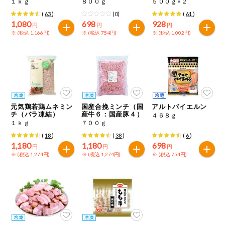
１ｋｇ
８００ｇ
５００ｇ×２
特定原材料に準ずるもの
おやつ
(
63
)
(0)
(
61
)
毎週自動お届け商品
アーモンド
あわび
いか
1,080
698
928
円
円
円
※ (税込 1,166円)
※ (税込 754円)
※ (税込 1,002円)
毎週自動お届け商品を確認する
飲料
いくら
オレンジ
カシューナッツ
酒・ノンアル
毎週自動お届け商品を修正する
キウイフルーツ
牛肉
ごま
コール
いつでも注文（毎週企画）
切り花・仏花
さけ
さば
ゼラチン
大豆
元気鶏若鶏ムネミン
国産合挽ミンチ（国
アルトバイエルン
チ（バラ凍結）
産牛６：国産豚４）
４６８ｇ
ティッシュ・
１ｋｇ
７００ｇ
鶏肉
バナナ
豚肉
トイレットペ
専門ショップサイト
ーパー
(
18
)
(
38
)
(
6
)
1,180
1,180
698
円
円
円
衛生・生理用
マカダミアナッツ
もも
やまいも
※ (税込 1,274円)
※ (税込 1,274円)
※ (税込 754円)
品
コープしがのサービス
りんご
キッチン用品
コープしがの情報サイト
アレルゲン情報は、商品企画時の情報のため、ご使用前には
洗濯・バス・
ご利用ガイド
トイレ用品
必ず商品パッケージの表示をご確認ください。