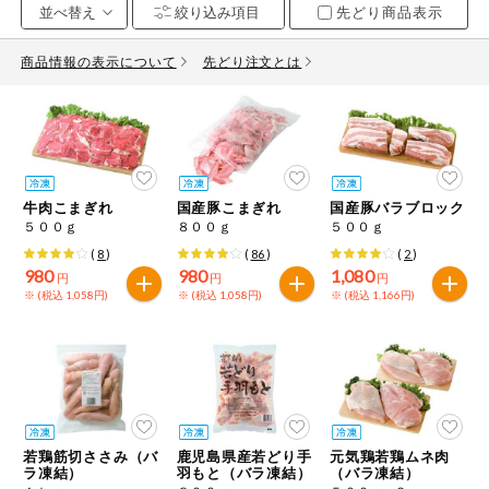
先どり商品表示
お気に入り注文
豆腐・納豆・
こんにゃく
商品情報の表示について
先どり注文とは
注文履歴注文
冷蔵おかず
特価情報
WEBカタログ
冷凍食品
ミールキット
牛肉こまぎれ
国産豚こまぎれ
国産豚バラブロック
先着限定から探す
など
５００ｇ
８００ｇ
５００ｇ
アレルゲン情報
(
8
)
(
86
)
(
2
)
特定原材料と特定原材料に準ずるものが含まれていない商品
人気カテゴリ
980
980
1,080
麺類
円
円
円
を検索できます。
※ (税込 1,058円)
※ (税込 1,058円)
※ (税込 1,166円)
食品から探す
特定原材料
乾物・粉類
小麦
そば
卵
乳
家庭用品から探す
レトルト・缶
詰・瓶詰
落花生
えび
かに
くるみ
目的から探す
調味料・だ
若鶏筋切ささみ（バ
鹿児島県産若どり手
元気鶏若鶏ムネ肉
し・油・ルー
ラ凍結）
羽もと（バラ凍結）
（バラ凍結）