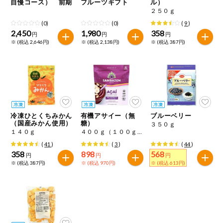
自慢コース） 前期
フルーツギフト
ル）
２５０ｇ
(0)
(0)
(
9
)
2,450
1,980
358
円
円
円
※ (税込 2,646円)
※ (税込 2,138円)
※ (税込 387円)
冷凍ひとくちみかん
有機アサイー（無
ブルーベリー
（国産みかん使用）
糖）
３５０ｇ
１４０ｇ
４００ｇ（１００ｇ×４）
(
41
)
(
3
)
(
44
)
358
898
568
円
円
円
※ (税込 387円)
※ (税込 970円)
※ (税込 613円)