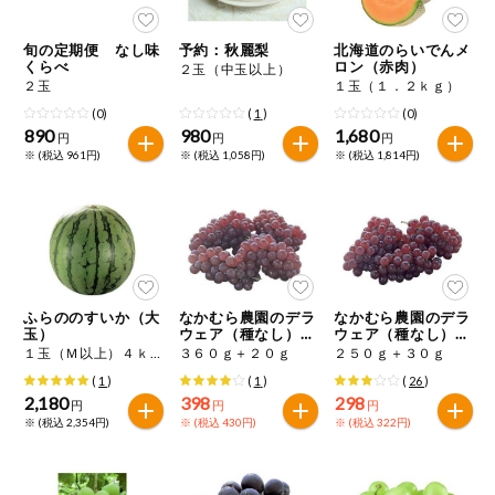
今週のお買い
得
旬の定期便 なし味
予約：秋麗梨
北海道のらいでんメ
くらべ
ロン（赤肉）
２玉（中玉以上）
２玉
１玉（１．２ｋｇ）
コープ商品
(0)
(
1
)
(0)
890
980
1,680
円
円
円
今週の新登場
※ (税込 961円)
※ (税込 1,058円)
※ (税込 1,814円)
よりどりでお
トク
複数注文でお
トク
ふらののすいか（大
なかむら農園のデラ
なかむら農園のデラ
ポイントがも
玉）
ウェア（種なし）増
ウェア（種なし）増
らえる！
量
量
１玉（Ｍ以上）４ｋｇ
３６０ｇ＋２０ｇ
２５０ｇ＋３０ｇ
(
1
)
(
1
)
(
26
)
お弁当用商品
2,180
398
298
円
円
円
※ (税込 2,354円)
※ (税込 430円)
※ (税込 322円)
かんたん調理