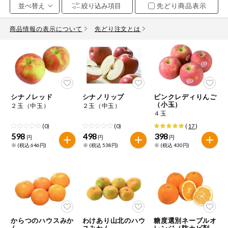
先どり商品表示
お気に入り注文
豆腐・納豆・
こんにゃく
商品情報の表示について
先どり注文とは
注文履歴注文
冷蔵おかず
特価情報
WEBカタログ
冷凍食品
ミールキット
シナノレッド
シナノリップ
ピンクレディりんご
先着限定から探す
など
（小玉）
２玉（中玉）
２玉（中玉）
アレルゲン情報
４玉
特定原材料と特定原材料に準ずるものが含まれていない商品
人気カテゴリ
(0)
(0)
(
17
)
麺類
を検索できます。
598
498
398
円
円
円
※ (税込 646円)
※ (税込 538円)
※ (税込 430円)
食品から探す
特定原材料
乾物・粉類
小麦
そば
卵
乳
家庭用品から探す
レトルト・缶
詰・瓶詰
落花生
えび
かに
くるみ
目的から探す
調味料・だ
し・油・ルー
からつのハウスみか
わけあり山北のハウ
糖度選別ネーブルオ
ん
スみかん
レンジ（防カビ剤使