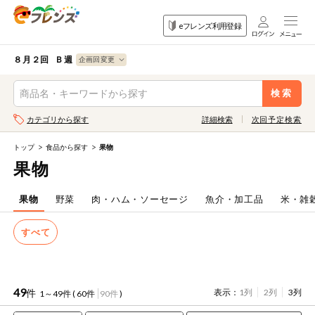
食品
家庭用品
目的
eフレンズ利用登録
から探す
から探す
から探す
検索条件を指定してください。全項目に条件を指定しなくて
果物
果物すべて
８月２回 Ｂ週
ログイン
も検索できます。
検索
野菜
キーワード
カテゴリから探す
詳細検索
次回予定検索
生協加入はこちら
肉・ハム・ソ
ーセージ
トップ
食品から探す
果物
eフレンズとは
果物
キーワードをすべて含む
魚介・加工品
いずれかのキーワードを含む
登録から開始まで
果物
野菜
肉・ハム・ソーセージ
魚介・加工品
米・雑
米・雑穀など
すべて
メーカー名
卵・牛乳・乳
先着限定
製品
注文番号注文
49
件
表示：
1列
2列
3列
1～49件 (
60件
90件
)
パン・ジャム
カテゴリ