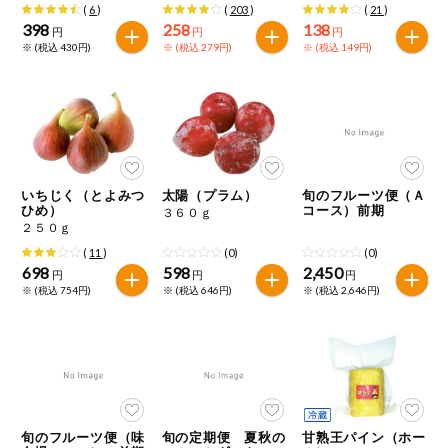
(
6
)
(
203
)
(
21
)
398
258
138
円
円
円
※ (税込 430円)
※ (税込 279円)
※ (税込 149円)
いちじく（とよみつ
太陽（プラム）
旬のフルーツ便（Ａ
ひめ）
コース）前期
３６０ｇ
２５０ｇ
(
11
)
(0)
(0)
698
598
2,450
円
円
円
※ (税込 754円)
※ (税込 646円)
※ (税込 2,646円)
旬のフルーツ便（味
旬の定期便 夏秋の
甘熟王パイン（ホー