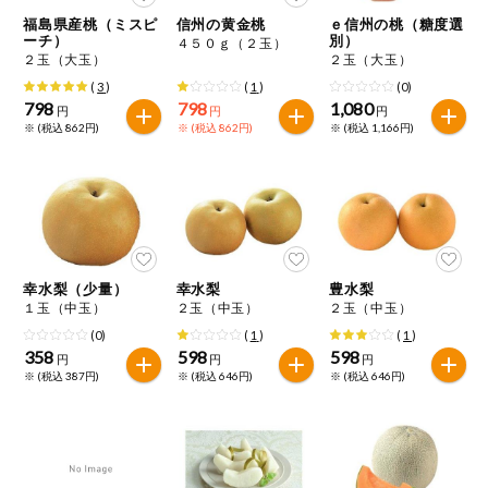
特定原材料に準ずるものは、お取引先から情報提供のあった
商品のリクエスト
住居・生活用
福島県産桃（ミスピ
信州の黄金桃
ｅ信州の桃（糖度選
範囲でのお知らせです。
品
ーチ）
別）
４５０ｇ（２玉）
２玉（大玉）
２玉（大玉）
アプリのダウンロード
コスメ＆ボデ
(
3
)
(
1
)
(0)
ィケア
798
798
1,080
円
円
円
※ (税込 862円)
※ (税込 862円)
※ (税込 1,166円)
PC版サイトを表示
ベビー
テキスト注文サイトを表示
衣料品
お問い合わせ
趣味・娯楽
幸水梨（少量）
幸水梨
豊水梨
１玉（中玉）
２玉（中玉）
２玉（中玉）
ペット
(0)
(
1
)
(
1
)
358
598
598
円
円
円
※ (税込 387円)
※ (税込 646円)
※ (税込 646円)
先着限定企画
スマート・ワ
ン注文