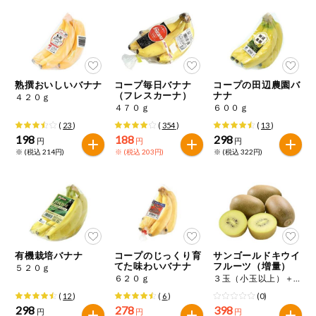
健康志向食品
推しコープ
熟撰おいしいバナナ
コープ毎日バナナ
コープの田辺農園バ
（フレスカーナ）
ナナ
４２０ｇ
４７０ｇ
６００ｇ
(
23
)
(
354
)
(
13
)
198
188
298
円
円
円
※ (税込 214円)
※ (税込 203円)
※ (税込 322円)
有機栽培バナナ
コープのじっくり育
サンゴールドキウイ
てた味わいバナナ
フルーツ（増量）
５２０ｇ
６２０ｇ
３玉（小玉以上）＋１玉（３５０ｇ）
(
12
)
(
6
)
(0)
298
278
398
円
円
円