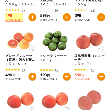
特定原材料に準ずるもの
用）小玉以上
２５０ｇ（３Ｓ～Ｓ混）
３６０ｇ（Ｓ～２Ｌ混）
４００ｇ
おやつ
毎週自動お届け商品
アーモンド
あわび
いか
(
2
)
(0)
(
12
)
498
598
398
円
円
円
毎週自動お届け商品を確認する
※ (税込 538円)
※ (税込 646円)
※ (税込 430円)
飲料
いくら
オレンジ
カシューナッツ
酒・ノンアル
毎週自動お届け商品を修正する
キウイフルーツ
牛肉
ごま
コール
いつでも注文（毎週企画）
切り花・仏花
さけ
さば
ゼラチン
大豆
グレープフルーツ
ｅシークワーサー
福島県産桃（ミスピ
ティッシュ・
（赤系）防カビ剤不
ーチ）
１００ｇ
鶏肉
バナナ
豚肉
トイレットペ
使用（小玉以上）
３玉（７００ｇ）
２玉（中玉）
専門ショップサイト
ーパー
(
1
)
(
2
)
(
11
)
衛生・生理用
マカダミアナッツ
もも
やまいも
498
198
598
円
円
円
品
コープしがのサービス
※ (税込 538円)
※ (税込 214円)
※ (税込 646円)
りんご
キッチン用品
コープしがの情報サイト
アレルゲン情報は、商品企画時の情報のため、ご使用前には
洗濯・バス・
ご利用ガイド
トイレ用品
必ず商品パッケージの表示をご確認ください。