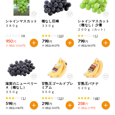
ミールキット
組合員さんの
シャインマスカット
種なし巨峰
シャインマスカット
リクエスト
（種なし）少量
３８０ｇ
３３０ｇ
２００ｇ（カット）
よりすぐり
(0)
(
10
)
(
1
)
950
798
798
円
円
円
※ (税込 1,026円)
※ (税込 862円)
※ (税込 862円)
オーガニック
ベビー・キッ
ズ関連
サプリメン
ト・栄養補助
食品
滋賀のニューベリー
甘熟王ゴールドプレ
甘熟王バナナ
Ａ（種なし）
ミアム
５２０ｇ
アレルゲン対
３５０ｇ
５５０ｇ
応
(
1
)
(
13
)
(
68
)
598
298
258
円
円
円
エシカル
※ (税込 646円)
※ (税込 322円)
※ (税込 279円)