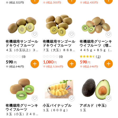
※ (税込 322円)
※ (税込 300円)
※ (税込 430円)
有機栽培サンゴール
有機栽培サンゴール
有機栽培グリーンキ
ドキウイフルーツ
ドキウイフルーツ
ウイフルーツ（増
量）
４玉（小玉以上）３５２ｇ
７玉（大玉）８６８ｇ
４４５ｇ＋８５ｇ（小玉）６～７玉程度
(0)
(0)
(
2
)
598
1,080
598
円
円
円
※ (税込 646円)
※ (税込 1,166円)
※ (税込 646円)
有機栽培グリーンキ
小玉パイナップル
アボカド（中玉）
ウイフルーツ
１玉（６００ｇ）
１玉
３玉（小玉）２４０ｇ