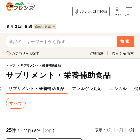
食品
家庭用品
目的
eフレンズ利用登録
から探す
から探す
から探す
検索条件を指定してください。全項目に条件を指定しなくて
果物
果物すべて
８月２回 Ｂ週
ログイン
も検索できます。
検索
野菜
キーワード
カテゴリから探す
詳細検索
次回予定検索
生協加入はこちら
肉・ハム・ソ
ーセージ
トップ
サプリメント・栄養補助食品
eフレンズとは
サプリメント・栄養補助食品
キーワードをすべて含む
魚介・加工品
いずれかのキーワードを含む
登録から開始まで
連
サプリメント・栄養補助食品
アレルゲン対応
エシカル
健
米・雑穀など
すべて
メーカー名
卵・牛乳・乳
先着限定
製品
注文番号注文
25
件
表示：
1列
2列
3列
1～25件 (
60件
90件
)
パン・ジャム
カテゴリ