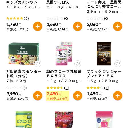
特定原材料に準ずるものは、お取引先から情報提供のあった
キッズカルシウム
黒酢すっぽん
ヨード卵光 黒酢黒
商品のリクエスト
住居・生活用
にんにく卵黄ゴール
範囲でのお知らせです。
１５０ｇ（１ｇ×１５０粒）
２７．９ｇ（４５０ｍｇ×６２粒）
品
ド
２９ｇ（４８０ｍｇ×６２粒）×２
(
2
)
(0)
(0)
アプリのダウンロード
コスメ＆ボデ
1,780
1,680
3,080
円
円
円
ィケア
※ (税込 1,922円)
※ (税込 1,814円)
※ (税込 3,326円)
PC版サイトを表示
ベビー
テキスト注文サイトを表示
衣料品
お問い合わせ
万田酵素スタンダー
朝のフローラ乳酸菌
ブラックジンジャー
趣味・娯楽
ド粒（分包）
ＥＸ５００
プレミアムＥＸ
７粒×２０包
１０ｇ（３２９ｍｇ×３１粒）×２
１５ｇ（２５０ｍｇ×６０粒）
ペット
(0)
(
3
)
(
1
)
3,980
2,480
1,480
円
円
円
※ (税込 4,298円)
※ (税込 2,678円)
※ (税込 1,598円)
先着限定企画
スマート・ワ
ン注文