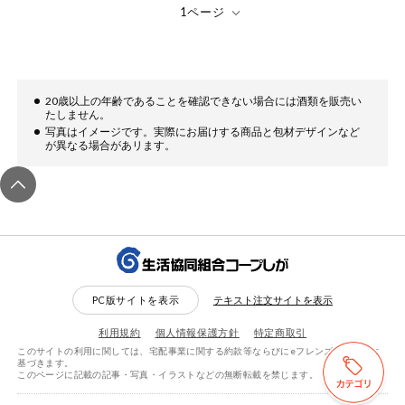
健康志向食品
推しコープ
20歳以上の年齢であることを確認できない場合には酒類を販売い
たしません。
写真はイメージです。実際にお届けする商品と包材デザインなど
が異なる場合があリます。
PC版サイトを表示
テキスト注文サイトを表示
利用規約
個人情報保護方針
特定商取引
このサイトの利用に関しては、宅配事業に関する約款等ならびにeフレンズ利用規約に
基づきます。
このページに記載の記事・写真・イラストなどの無断転載を禁じます。
検索する
リセットする