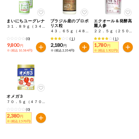
ミールキット
まいにちユーグレナ
ブラジル産のプロポ
エクオール＆発酵高
組合員さんの
リス粒
麗人参
３１．８９ｇ（３４３ｍｇ×９３粒）×２
リクエスト
４３．６５ｇ（４８５ｍｇ×９０粒）
２２．５ｇ（２５０ｍｇ×９０粒）
(0)
(
1
)
(
1
)
よりすぐり
9,800
2,180
1,780
円
円
円
※ (税込 10,584円)
※ (税込 2,354円)
※ (税込 1,922円)
オーガニック
ベビー・キッ
ズ関連
サプリメン
ト・栄養補助
オメガ３
食品
７０．５ｇ（４７０ｍｇ×１５０粒）
(0)
アレルゲン対
2,380
応
円
※ (税込 2,570円)
エシカル