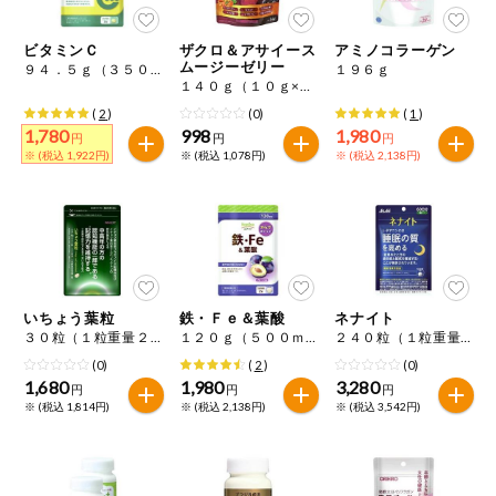
今週のお買い
得
ビタミンＣ
ザクロ＆アサイース
アミノコラーゲン
ムージーゼリー
９４．５ｇ（３５０ｍｇ×２７０粒）
１９６ｇ
１４０ｇ（１０ｇ×１４個）
コープ商品
(
2
)
(0)
(
1
)
1,780
998
1,980
円
円
円
今週の新登場
※ (税込 1,922円)
※ (税込 1,078円)
※ (税込 2,138円)
よりどりでお
トク
複数注文でお
トク
いちょう葉粒
鉄・Ｆｅ＆葉酸
ネナイト
ポイントがも
３０粒（１粒重量２５０ｍｇ）
１２０ｇ（５００ｍｇ×２４０粒）
２４０粒（１粒重量２８０ｍｇ）
らえる！
(0)
(
2
)
(0)
1,680
1,980
3,280
円
円
円
お弁当用商品
※ (税込 1,814円)
※ (税込 2,138円)
※ (税込 3,542円)
かんたん調理