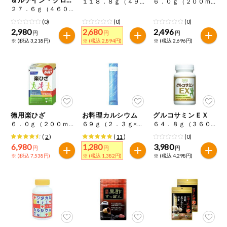
１１８．８ｇ（４９５ｍｇ×２４０粒）
６．０ｇ（２００ｍｇ×３０粒）
特定原材料に準ずるもの
チン
２７．６ｇ（４６０ｍｇ×６０粒）
おやつ
毎週自動お届け商品
アーモンド
あわび
いか
(0)
(0)
(0)
2,980
2,680
2,496
円
円
円
毎週自動お届け商品を確認する
※ (税込 3,218円)
※ (税込 2,894円)
※ (税込 2,696円)
飲料
いくら
オレンジ
カシューナッツ
酒・ノンアル
毎週自動お届け商品を修正する
キウイフルーツ
牛肉
ごま
コール
いつでも注文（毎週企画）
切り花・仏花
さけ
さば
ゼラチン
大豆
徳用楽ひざ
お料理カルシウム
グルコサミンＥＸ
ティッシュ・
６．０ｇ（２００ｍｇ×３０粒）×３
６９ｇ（２．３ｇ×３０本）×２
６４．８ｇ（３６０ｍｇ×１８０粒）
鶏肉
バナナ
豚肉
トイレットペ
専門ショップサイト
ーパー
(
2
)
(
11
)
(0)
6,980
1,280
3,980
円
円
円
衛生・生理用
マカダミアナッツ
もも
やまいも
※ (税込 7,538円)
※ (税込 1,382円)
※ (税込 4,298円)
品
コープしがのサービス
りんご
キッチン用品
コープしがの情報サイト
アレルゲン情報は、商品企画時の情報のため、ご使用前には
洗濯・バス・
ご利用ガイド
トイレ用品
必ず商品パッケージの表示をご確認ください。