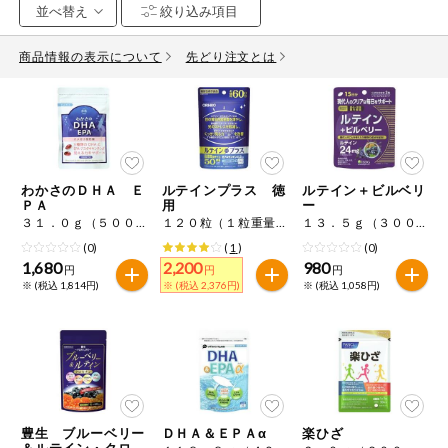
お気に入り注文
豆腐・納豆・
こんにゃく
商品情報の表示について
先どり注文とは
注文履歴注文
冷蔵おかず
特価情報
WEBカタログ
冷凍食品
ミールキット
わかさのＤＨＡ Ｅ
ルテインプラス 徳
ルテイン＋ビルベリ
先着限定から探す
など
ＰＡ
用
ー
アレルゲン情報
３１．０ｇ（５００ｍｇ×６２粒）
１２０粒（１粒重量４７０ｍｇ）
１３．５ｇ（３００ｍｇ×４５粒）
特定原材料と特定原材料に準ずるものが含まれていない商品
人気カテゴリ
(0)
(
1
)
(0)
麺類
を検索できます。
1,680
2,200
980
円
円
円
※ (税込 1,814円)
※ (税込 2,376円)
※ (税込 1,058円)
食品から探す
特定原材料
乾物・粉類
小麦
そば
卵
乳
家庭用品から探す
レトルト・缶
詰・瓶詰
落花生
えび
かに
くるみ
目的から探す
調味料・だ
し・油・ルー
豊生 ブルーベリー
ＤＨＡ＆ＥＰＡα
楽ひざ
＆ルテイン・クロセ