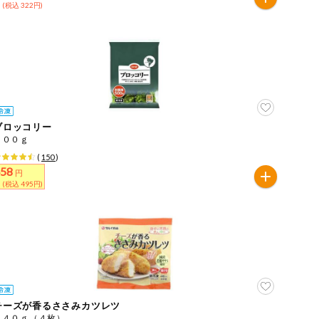
 (税込 322円)
ブロッコリー
５００ｇ
(
150
)
458
円
 (税込 495円)
チーズが香るささみカツレツ
２４０ｇ（４枚）