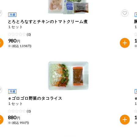
とろとろなすとチキンのトマトクリーム煮
１セット
(0)
980
1
円
※ (税込 1,058円)
※
ｅゴロゴロ野菜のタコライス
１セット
(0)
880
1
円
※ (税込 950円)
※