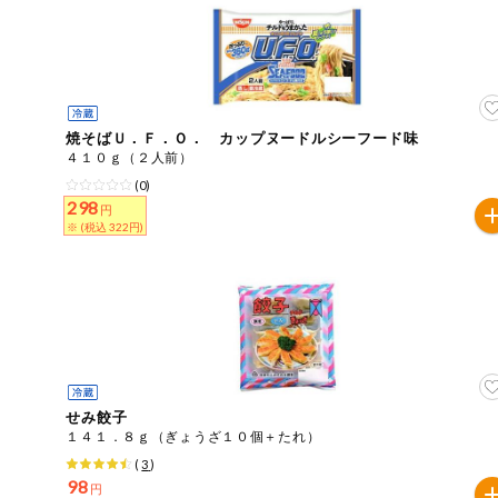
今週のお買い
得
コープ商品
焼そばＵ．Ｆ．Ｏ． カップヌードルシーフード味
今週の新登場
４１０ｇ（２人前）
(0)
298
よりどりでお
円
トク
※ (税込 322円)
複数注文でお
トク
ポイントがも
らえる！
お弁当用商品
せみ餃子
１４１．８ｇ（ぎょうざ１０個＋たれ）
かんたん調理
(
3
)
98
円