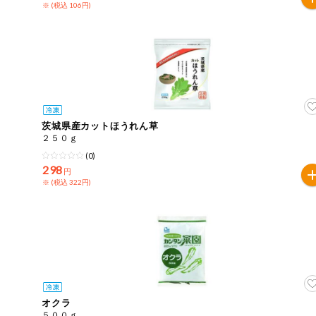
※ (税込 106円)
ミールキット
組合員さんの
リクエスト
よりすぐり
茨城県産カットほうれん草
オーガニック
２５０ｇ
(0)
298
ベビー・キッ
円
ズ関連
※ (税込 322円)
サプリメン
ト・栄養補助
食品
アレルゲン対
応
エシカル
オクラ
５００ｇ