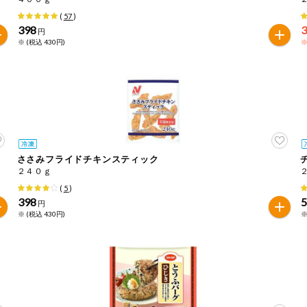
(
57
)
398
円
※ (税込 430円)
※
ささみフライドチキンスティック
２４０ｇ
(
5
)
398
円
※ (税込 430円)
※