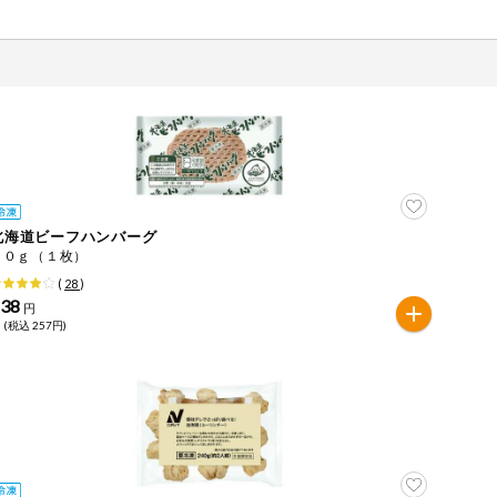
北海道ビーフハンバーグ
８０ｇ（１枚）
(
28
)
238
円
 (税込 257円)
ツ
牛肉
ごま
さけ
やまいも
りんご