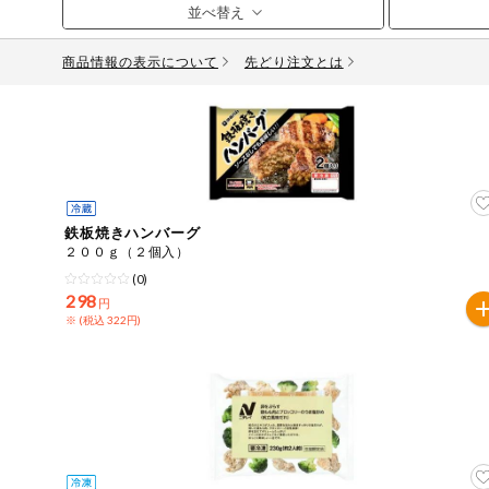
お気に入り注文
豆腐・納豆・
こんにゃく
商品情報の表示について
先どり注文とは
注文履歴注文
冷蔵おかず
特価情報
WEBカタログ
冷凍食品
ミールキット
先着限定から探す
アレルゲン情報
など
鉄板焼きハンバーグ
特定原材料と特定原材料に準ずるものが含まれていない商
２００ｇ（２個入）
人気カテゴリ
麺類
(0)
特定原材料
298
円
※ (税込 322円)
食品から探す
小麦
そば
卵
乳
落
乾物・粉類
家庭用品から探す
レトルト・缶
特定原材料に準ずるもの
詰・瓶詰
アーモンド
あわび
いか
いく
目的から探す
調味料・だ
し・油・ルー
さば
ゼラチン
大豆
鶏肉