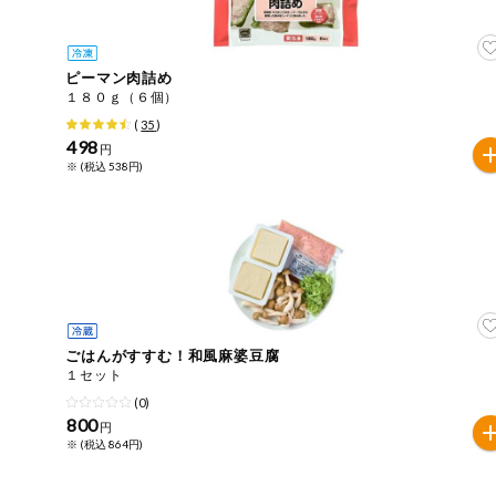
住居・生活用
商品のリクエスト
品
アプリのダウンロード
ピーマン肉詰め
コスメ＆ボデ
１８０ｇ（６個）
ィケア
(
35
)
PC版サイトを表示
498
円
ベビー
※ (税込 538円)
テキスト注文サイトを表示
衣料品
お問い合わせ
趣味・娯楽
ペット
ごはんがすすむ！和風麻婆豆腐
１セット
先着限定企画
(0)
800
円
※ (税込 864円)
スマート・ワ
ン注文