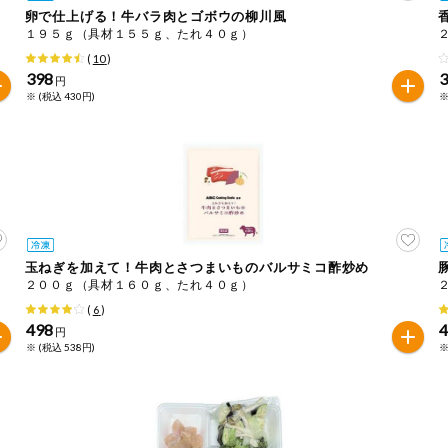
卵で仕上げる！牛バラ肉とゴボウの柳川風
１９５ｇ（具材１５５ｇ、たれ４０ｇ）
は必ず商品パッケージの表示をご確認ください。
(
10
)
た範囲でのお知らせです。
398
円
※ (税込 430円)
※
玉ねぎを加えて！牛肉とさつまいものバルサミコ酢炒め
２００ｇ（具材１６０ｇ、たれ４０ｇ）
(
6
)
498
円
※ (税込 538円)
※