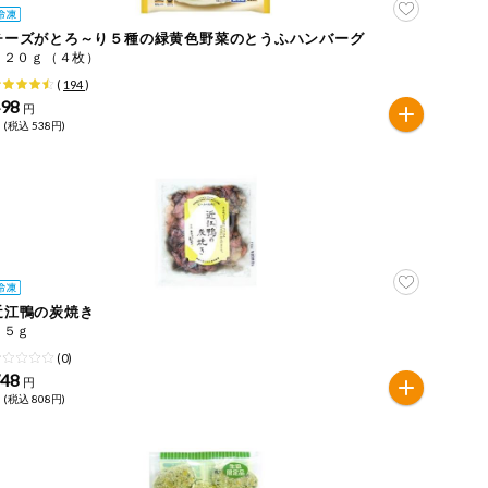
チーズがとろ～り５種の緑黄色野菜のとうふハンバーグ
３２０ｇ（４枚）
(
194
)
498
円
 (税込 538円)
近江鴨の炭焼き
７５ｇ
(0)
748
円
 (税込 808円)