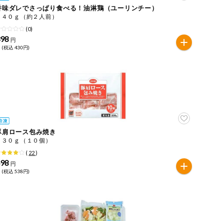
香味ダレでさっぱり食べる！油淋鶏（ユーリンチー）
２４０ｇ（約２人前）
(0)
398
円
 (税込 430円)
豚肩ロース包み焼き
２３０ｇ（１０個）
(
22
)
498
円
 (税込 538円)