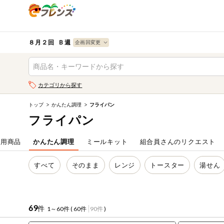
食品
から探す
検索条件を指定してください。全項目に条件を指定しなく
果物
果物すべて
８月２回 Ｂ週
ログイン
野菜
キーワード
カテゴリから探す
生協加入はこちら
肉・ハム・ソ
ーセージ
トップ
かんたん調理
フライパン
キーワードをすべて含む
eフレンズとは
フライパン
いずれかのキーワードを含む
魚介・加工品
登録から開始まで
当用商品
かんたん調理
ミールキット
組合員さんのリクエスト
米・雑穀など
メーカー名
すべて
そのまま
レンジ
トースター
湯せん
卵・牛乳・乳
先着限定
製品
注文番号注文
69
件
1～60件 (
60件
90件
)
パン・ジャム
カテゴリ