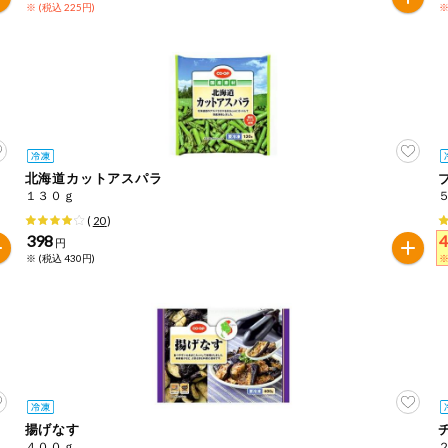
※ (税込 225円)
※
北海道カットアスパラ
１３０ｇ
(
20
)
398
円
※ (税込 430円)
※
揚げなす
４００ｇ