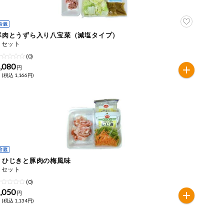
豚肉とうずら入り八宝菜（減塩タイプ）
１セット
(0)
,080
円
 (税込 1,166円)
ｅひじきと豚肉の梅風味
１セット
(0)
,050
円
 (税込 1,134円)