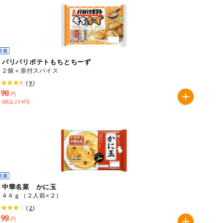
ｅパリパリポテトもちとちーず
１２個＋添付スパイス
(
9
)
198
円
 (税込 214円)
ｅ中華名菜 かに玉
３４４ｇ（２人前×２）
(
2
)
298
円