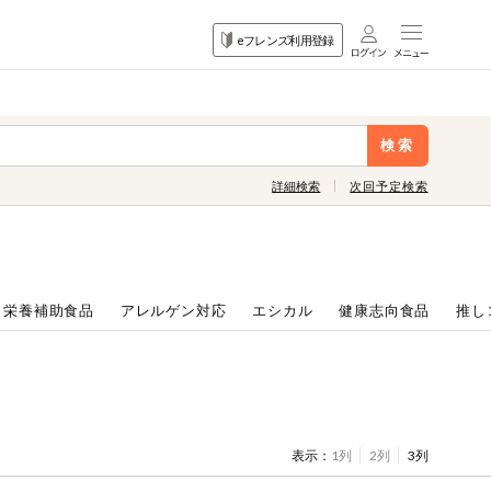
目的
eフレンズ利用登録
から探す
検索
詳細検索
次回予定検索
・栄養補助食品
アレルゲン対応
エシカル
健康志向食品
推し
表示：
1列
2列
3列