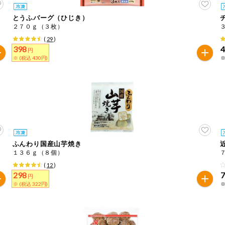
とうふバーグ（ひじき）
２７０ｇ（３枚）
(
29
)
398
円
※ (税込 430円)
※
ふんわり国産山芋焼き
１３６ｇ（８個）
(
12
)
298
円
※ (税込 322円)
※