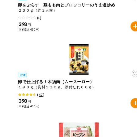
卵をぷらす 鶏もも肉とブロッコリーのうま塩炒め
おやつ
毎週自動お届け商品
２３０ｇ（約２人前）
アレルゲン情報は、商品企画時の情報のため、ご使用前に
(0)
特定原材料に準ずるものは、お取引先から情報提供のあっ
398
毎週自動お届け商品を確認する
円
飲料
※ (税込 430円)
酒・ノンアル
毎週自動お届け商品を修正する
コール
いつでも注文（毎週企画）
切り花・仏花
ティッシュ・
トイレットペ
専門ショップサイト
ーパー
卵で仕上げる！木須肉（ムースーロー）
１９０ｇ（具材１３０ｇ、添付たれ６０ｇ）
衛生・生理用
(
47
)
品
コープしがのサービス
398
円
※ (税込 430円)
キッチン用品
コープしがの情報サイト
洗濯・バス・
ご利用ガイド
トイレ用品