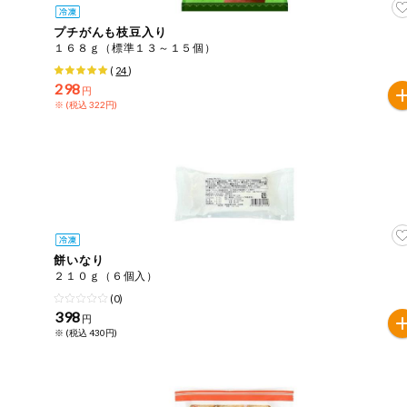
プチがんも枝豆入り
１６８ｇ（標準１３～１５個）
(
24
)
298
円
※ (税込 322円)
餅いなり
２１０ｇ（６個入）
(0)
398
円
※ (税込 430円)