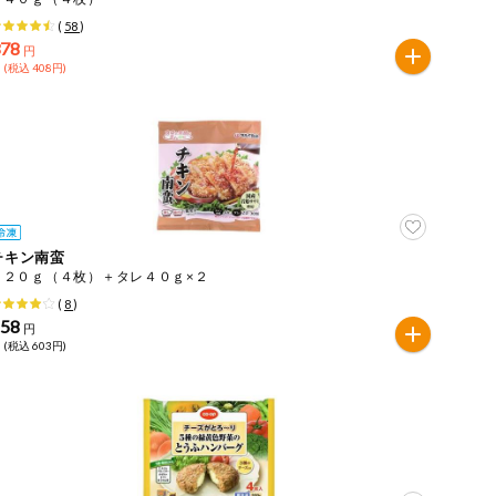
(
58
)
378
円
 (税込 408円)
チキン南蛮
２２０ｇ（４枚）＋タレ４０ｇ×２
(
8
)
558
円
 (税込 603円)