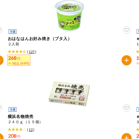
おはなはんお好み焼き（ブタ入）
２人前
(
127
)
268
円
※ (税込 289円)
※
横浜名物焼売
２４０ｇ（１５個）
(
12
)
208
円