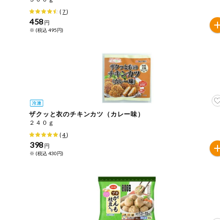
(
7
)
健康志向食品
458
円
※ (税込 495円)
推しコープ
ザクッと衣のチキンカツ（カレー味）
２４０ｇ
(
4
)
398
円
※ (税込 430円)