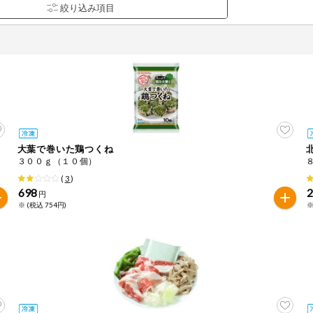
大葉で巻いた鶏つくね
品を検索できます。
３００ｇ（１０個）
(
3
)
698
円
※ (税込 754円)
※
花生
えび
かに
くるみ
ら
オレンジ
カシューナッツ
キウイフルー
バナナ
豚肉
マカダミアナッツ
もも