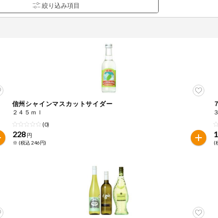
信州シャインマスカットサイダー
品を検索できます。
２４５ｍｌ
(0)
228
1
円
※ (税込 246円)
(
花生
えび
かに
くるみ
ら
オレンジ
カシューナッツ
キウイフルー
バナナ
豚肉
マカダミアナッツ
もも