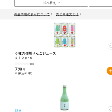
お気に入り注文
豆腐・納豆・
こんにゃく
商品情報の表示について
先どり注文とは
注文履歴注文
冷蔵おかず
特価情報
WEBカタログ
冷凍食品
ミールキット
先着限定から探す
アレルゲン情報
など
６種の信州りんごジュース
特定原材料と特定原材料に準ずるものが含まれていない商
１６０ｇ×６
人気カテゴリ
麺類
(0)
特定原材料
798
円
※ (税込 862円)
食品から探す
小麦
そば
卵
乳
落
乾物・粉類
家庭用品から探す
レトルト・缶
特定原材料に準ずるもの
詰・瓶詰
アーモンド
あわび
いか
いく
目的から探す
調味料・だ
し・油・ルー
さば
ゼラチン
大豆
鶏肉