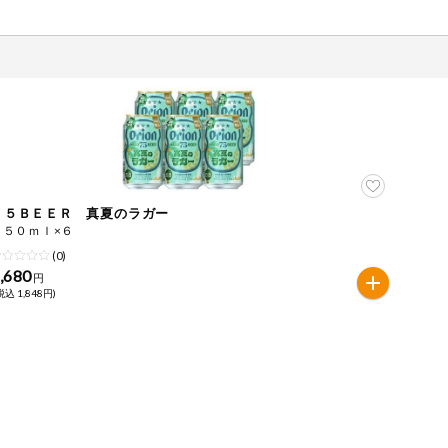
７５ＢＥＥＲ 真夏のラガー
３５０ｍｌ×６
(0)
,680
円
税込 1,848円)
ツ
牛肉
ごま
さけ
やまいも
りんご