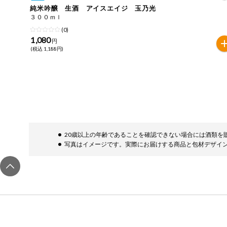
純米吟醸 生酒 アイスエイジ 玉乃光
おやつ
毎週自動お届け商品
３００ｍｌ
アレルゲン情報は、商品企画時の情報のため、ご使用前に
(0)
特定原材料に準ずるものは、お取引先から情報提供のあっ
1,080
毎週自動お届け商品を確認する
円
飲料
(税込 1,188円)
酒・ノンアル
毎週自動お届け商品を修正する
コール
いつでも注文（毎週企画）
切り花・仏花
ティッシュ・
トイレットペ
専門ショップサイト
20歳以上の年齢であることを確認できない場合には酒類を
ーパー
写真はイメージです。実際にお届けする商品と包材デザイ
衛生・生理用
品
コープしがのサービス
キッチン用品
コープしがの情報サイト
洗濯・バス・
ご利用ガイド
トイレ用品