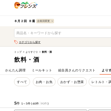
食品
から探す
検索条件を指定してください。全項目に条件を指定しなく
果物
果物すべて
８月２回 Ｂ週
ログイン
野菜
キーワード
カテゴリから探す
生協加入はこちら
肉・ハム・ソ
ーセージ
トップ
よりすぐり
飲料・酒
キーワードをすべて含む
eフレンズとは
飲料・酒
いずれかのキーワードを含む
魚介・加工品
登録から開始まで
かんたん調理
ミールキット
組合員さんのリクエスト
より
米・雑穀など
メーカー名
すべて
お肉・お魚
おかず・お惣菜
レトルト・
卵・牛乳・乳
先着限定
製品
注文番号注文
5
件
1～5件 (
60件
90件
)
パン・ジャム
カテゴリ