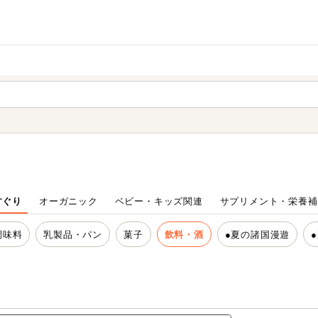
家庭用品
から探す
ても検索できます。
すぐり
オーガニック
ベビー・キッズ関連
サプリメント・栄養補
調味料
乳製品・パン
菓子
飲料・酒
●夏の諸国漫遊