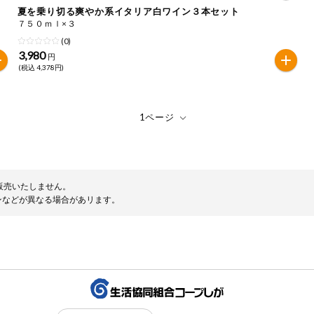
夏を乗り切る爽やか系イタリア白ワイン３本セット
７５０ｍｌ×３
は必ず商品パッケージの表示をご確認ください。
(0)
た範囲でのお知らせです。
3,980
円
(税込 4,378円)
販売いたしません。
ンなどが異なる場合があリます。