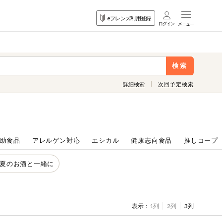
目的
eフレンズ利用登録
から探す
検索
詳細検索
次回予定検索
助食品
アレルゲン対応
エシカル
健康志向食品
推しコープ
●夏のお酒と一緒に
表示：
1列
2列
3列