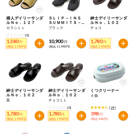
今週のお買い
得
婦人デイリーサンダ
ＳＬＩＰ－ＩＮＳ
紳士デイリーサンダ
ルＮｏ．１２７
ＳＵＭＭＩＴＳ－Ｋ
ルＮｏ．１０２
コープ商品
ＥＹ ＰＡＣＥ
カラシＬＬ
ブラック
チョコ
(0)
1,580
10,900
1,780
今週の新登場
円
円
円
(税込 1,738円)
(税込 11,990円)
(税込 1,958円)
よりどりでお
トク
複数注文でお
トク
ポイントがも
紳士デイリーサンダ
紳士デイリーサンダ
くつクリーナー
らえる！
ルＮｏ．１０２
ルＮｏ．１０２
４個
黒
チョコＬＬ
(0)
(
29
)
お弁当用商品
1,780
1,780
398
円
円
円
(税込 1,958円)
(税込 1,958円)
(税込 438円)
かんたん調理