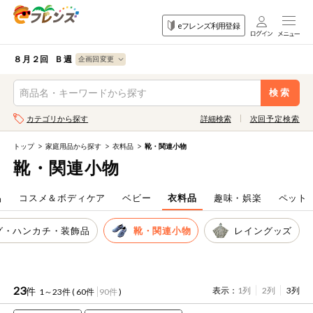
食品
家庭用品
目的
eフレンズ利用登録
から探す
から探す
から探す
検索条件を指定してください。全項目に条件を指定しなくて
果物
果物すべて
８月２回 Ｂ週
ログイン
も検索できます。
検索
野菜
キーワード
カテゴリから探す
詳細検索
次回予定検索
生協加入はこちら
肉・ハム・ソ
ーセージ
トップ
家庭用品から探す
衣料品
靴・関連小物
eフレンズとは
靴・関連小物
キーワードをすべて含む
魚介・加工品
いずれかのキーワードを含む
登録から開始まで
品
コスメ＆ボディケア
ベビー
衣料品
趣味・娯楽
ペット
米・雑穀など
グ・ハンカチ・装飾品
靴・関連小物
レイングッズ
メーカー名
卵・牛乳・乳
先着限定
製品
注文番号注文
23
件
表示：
1列
2列
3列
1～23件 (
60件
90件
)
パン・ジャム
カテゴリ