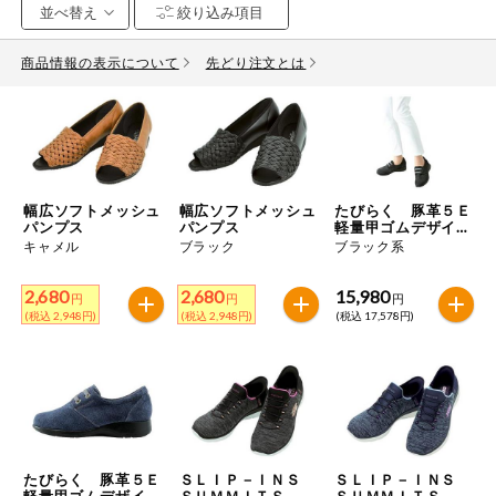
お気に入り注文
豆腐・納豆・
こんにゃく
商品情報の表示について
先どり注文とは
注文履歴注文
冷蔵おかず
特価情報
WEBカタログ
冷凍食品
ミールキット
幅広ソフトメッシュ
幅広ソフトメッシュ
たびらく 豚革５Ｅ
先着限定から探す
など
パンプス
パンプス
軽量甲ゴムデザイン
アレルゲン情報
シューズ
キャメル
ブラック
ブラック系
特定原材料と特定原材料に準ずるものが含まれていない商品
人気カテゴリ
麺類
を検索できます。
2,680
2,680
15,980
円
円
円
(税込 2,948円)
(税込 2,948円)
(税込 17,578円)
食品から探す
特定原材料
乾物・粉類
小麦
そば
卵
乳
家庭用品から探す
レトルト・缶
詰・瓶詰
落花生
えび
かに
くるみ
目的から探す
調味料・だ
し・油・ルー
たびらく 豚革５Ｅ
ＳＬＩＰ－ＩＮＳ
ＳＬＩＰ－ＩＮＳ
軽量甲ゴムデザイン
ＳＵＭＭＩＴＳ－Ｄ
ＳＵＭＭＩＴＳ－Ｄ