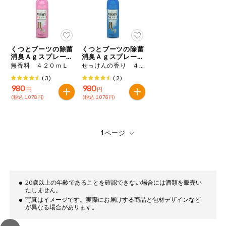
ミールキット
組合員さんの
リクエスト
くつとブーツの除菌
くつとブーツの除菌
消臭Ａｇスプレー徳
消臭Ａｇスプレー徳
用
用
無香料 ４２０ｍＬ
せっけんの香り ４２０ｍＬ
よりすぐり
(
3
)
(
2
)
980
980
円
円
(税込 1,078円)
(税込 1,078円)
オーガニック
ベビー・キッ
ズ関連
サプリメン
ト・栄養補助
食品
アレルゲン対
20歳以上の年齢であることを確認できない場合には酒類を販売い
応
たしません。
写真はイメージです。実際にお届けする商品と包材デザインなど
が異なる場合があリます。
エシカル