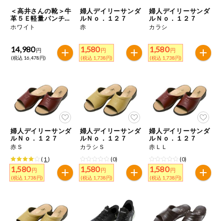
特定原材料に準ずるものは、お取引先から情報提供のあった
商品のリクエスト
住居・生活用
＜高井さんの靴＞牛
婦人デイリーサンダ
婦人デイリーサンダ
範囲でのお知らせです。
品
革５Ｅ軽量パンチン
ルＮｏ．１２７
ルＮｏ．１２７
グサンダル
ホワイト
赤
カラシ
アプリのダウンロード
コスメ＆ボデ
ィケア
14,980
1,580
1,580
円
円
円
(税込 16,478円)
(税込 1,738円)
(税込 1,738円)
PC版サイトを表示
ベビー
テキスト注文サイトを表示
衣料品
お問い合わせ
趣味・娯楽
婦人デイリーサンダ
婦人デイリーサンダ
婦人デイリーサンダ
ルＮｏ．１２７
ルＮｏ．１２７
ルＮｏ．１２７
赤Ｓ
カラシＳ
赤ＬＬ
ペット
(
1
)
(0)
(0)
1,580
1,580
1,580
円
円
円
(税込 1,738円)
(税込 1,738円)
(税込 1,738円)
先着限定企画
スマート・ワ
ン注文