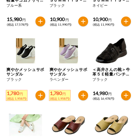
特定原材料に準ずるもの
シューズ
ＡＺＺＬＩＮＧ－Ｈ
ＡＺＺＬＩＮＧ－Ｈ
ブルー系
ブラック
ネイビー
おやつ
ＡＺＥ
ＡＺＥ
毎週自動お届け商品
アーモンド
あわび
いか
15,980
10,900
10,900
円
円
円
毎週自動お届け商品を確認する
(税込 17,578円)
(税込 11,990円)
(税込 11,990円)
飲料
いくら
オレンジ
カシューナッツ
酒・ノンアル
毎週自動お届け商品を修正する
キウイフルーツ
牛肉
ごま
コール
いつでも注文（毎週企画）
切り花・仏花
さけ
さば
ゼラチン
大豆
爽やかメッシュサボ
爽やかメッシュサボ
＜高井さんの靴＞牛
ティッシュ・
サンダル
サンダル
革５Ｅ軽量パンチン
鶏肉
バナナ
豚肉
トイレットペ
グサンダル
ブラック
ラベンダー
ブラック
専門ショップサイト
ーパー
衛生・生理用
マカダミアナッツ
もも
やまいも
1,780
1,780
14,980
円
円
円
品
コープしがのサービス
(税込 1,958円)
(税込 1,958円)
(税込 16,478円)
りんご
キッチン用品
コープしがの情報サイト
アレルゲン情報は、商品企画時の情報のため、ご使用前には
洗濯・バス・
ご利用ガイド
トイレ用品
必ず商品パッケージの表示をご確認ください。