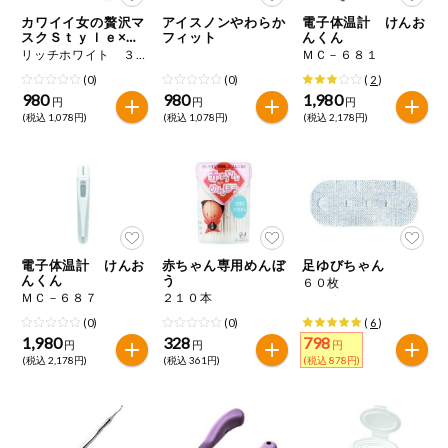
特定原材料に準ずるものは、お取引先から情報提供のあった
商品のリクエスト
住居・生活用
カワイイ女の贅沢マ
アイスノンやわらか
電子体温計 けんお
範囲でのお知らせです。
品
スクＳｔｙｌｅ×Ｃ
フィット
んくん
ｏｌｏｒ
リッチホワイト ３０枚
ＭＣ－６８１
アプリのダウンロード
コスメ＆ボデ
(0)
(0)
(
2
)
ィケア
980
980
1,980
円
円
円
(税込 1,078円)
(税込 1,078円)
(税込 2,178円)
PC版サイトを表示
ベビー
テキスト注文サイトを表示
衣料品
お問い合わせ
趣味・娯楽
電子体温計 けんお
赤ちゃん専用めんぼ
足ゆびちゃん
んくん
う
６０枚
ＭＣ－６８７
２１０本
ペット
(0)
(0)
(
6
)
1,980
328
798
円
円
円
(税込 2,178円)
(税込 361円)
(税込 878円)
先着限定企画
スマート・ワ
ン注文