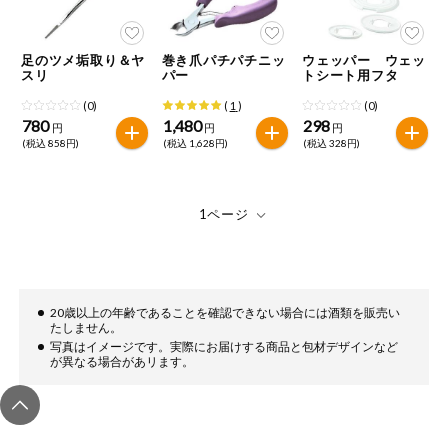
今週のお買い
得
足のツメ垢取り＆ヤ
巻き爪パチパチニッ
ウェッパー ウェッ
スリ
パー
トシート用フタ
コープ商品
(0)
(
1
)
(0)
780
1,480
298
円
円
円
今週の新登場
(税込 858円)
(税込 1,628円)
(税込 328円)
よりどりでお
トク
複数注文でお
トク
ポイントがも
20歳以上の年齢であることを確認できない場合には酒類を販売い
らえる！
たしません。
写真はイメージです。実際にお届けする商品と包材デザインなど
が異なる場合があリます。
お弁当用商品
かんたん調理