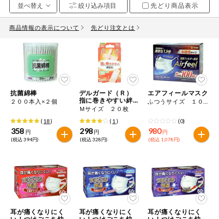
先どり商品表示
お気に入り注文
豆腐・納豆・
こんにゃく
商品情報の表示について
先どり注文とは
注文履歴注文
冷蔵おかず
特価情報
WEBカタログ
冷凍食品
ミールキット
抗菌綿棒
デルガード（Ｒ）
エアフィールマスク
先着限定から探す
など
指に巻きやすい絆創
２００本入×２個
ふつうサイズ １００枚
アレルゲン情報
膏
Ｍサイズ ２０枚
特定原材料と特定原材料に準ずるものが含まれていない商品
人気カテゴリ
(
18
)
(
1
)
(0)
麺類
を検索できます。
358
298
980
円
円
円
(税込 394円)
(税込 328円)
(税込 1,078円)
食品から探す
特定原材料
乾物・粉類
小麦
そば
卵
乳
家庭用品から探す
レトルト・缶
詰・瓶詰
落花生
えび
かに
くるみ
目的から探す
調味料・だ
し・油・ルー
耳が痛くなりにく
耳が痛くなりにく
耳が痛くなりにく
い！つけごこち快適
い！つけごこち快適
い！つけごこち快適