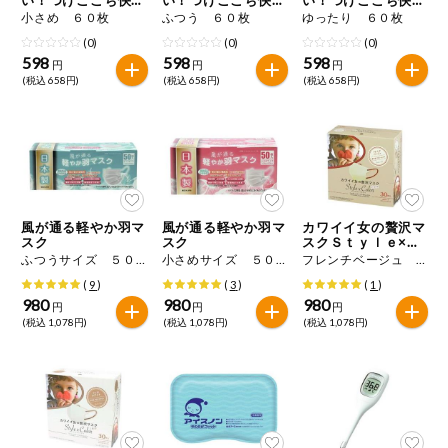
特定原材料に準ずるもの
マスク
マスク
マスク
小さめ ６０枚
ふつう ６０枚
ゆったり ６０枚
おやつ
毎週自動お届け商品
アーモンド
あわび
いか
(0)
(0)
(0)
598
598
598
円
円
円
毎週自動お届け商品を確認する
(税込 658円)
(税込 658円)
(税込 658円)
飲料
いくら
オレンジ
カシューナッツ
酒・ノンアル
毎週自動お届け商品を修正する
キウイフルーツ
牛肉
ごま
コール
いつでも注文（毎週企画）
切り花・仏花
さけ
さば
ゼラチン
大豆
風が通る軽やか羽マ
風が通る軽やか羽マ
カワイイ女の贅沢マ
ティッシュ・
スク
スク
スクＳｔｙｌｅ×Ｃ
鶏肉
バナナ
豚肉
トイレットペ
ｏｌｏｒ
ふつうサイズ ５０枚
小さめサイズ ５０枚
フレンチベージュ ３０枚
専門ショップサイト
ーパー
(
9
)
(
3
)
(
1
)
衛生・生理用
マカダミアナッツ
もも
やまいも
980
980
980
円
円
円
品
コープしがのサービス
(税込 1,078円)
(税込 1,078円)
(税込 1,078円)
りんご
キッチン用品
コープしがの情報サイト
アレルゲン情報は、商品企画時の情報のため、ご使用前には
洗濯・バス・
ご利用ガイド
トイレ用品
必ず商品パッケージの表示をご確認ください。