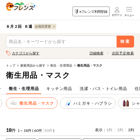
食品
家庭用品
目的
eフレンズ利用登録
から探す
から探す
から探す
検索条件を指定してください。全項目に条件を指定しなくて
果物
果物すべて
８月２回 Ｂ週
ログイン
も検索できます。
検索
野菜
キーワード
カテゴリから探す
詳細検索
次回予定検索
生協加入はこちら
肉・ハム・ソ
ーセージ
トップ
家庭用品から探す
衛生・生理用品
衛生用品・マスク
eフレンズとは
衛生用品・マスク
キーワードをすべて含む
魚介・加工品
いずれかのキーワードを含む
登録から開始まで
ー
衛生・生理用品
キッチン用品
洗濯・バス・トイレ用品
住
米・雑穀など
衛生用品・マスク
ハミガキ・ハブラシ
シ
メーカー名
卵・牛乳・乳
先着限定
製品
注文番号注文
18
件
表示：
1列
2列
3列
1～18件 (
60件
90件
)
パン・ジャム
カテゴリ