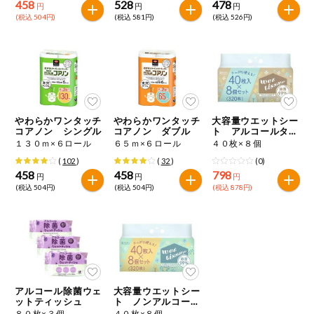
458
528
478
円
円
円
(税込 504円)
(税込 581円)
(税込 526円)
やわらかワンタッチ
やわらかワンタッチ
大容量ウエットシー
コアノン シングル
コアノン ダブル
ト アルコールタイ
プ
１３０ｍ×６ロール
６５ｍ×６ロール
４０枚×８個
(
102
)
(
32
)
(0)
458
458
798
円
円
円
(税込 504円)
(税込 504円)
(税込 878円)
アルコール除菌ウェ
大容量ウエットシー
ットティッシュ
ト ノンアルコール
タイプ
８０枚×３個
４０枚×８個