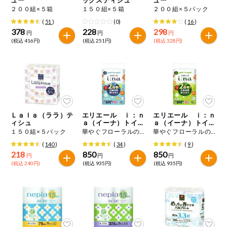
特定原材料に準ずるもの
２００組×５箱
１５０組×５箱
２００組×５パック
おやつ
毎週自動お届け商品
アーモンド
あわび
いか
(
51
)
(0)
(
16
)
378
228
298
円
円
円
毎週自動お届け商品を確認する
(税込 416円)
(税込 251円)
(税込 328円)
飲料
いくら
オレンジ
カシューナッツ
酒・ノンアル
毎週自動お届け商品を修正する
キウイフルーツ
牛肉
ごま
コール
いつでも注文（毎週企画）
切り花・仏花
さけ
さば
ゼラチン
大豆
Ｌａｌａ（ララ）テ
エリエール ｉ：ｎ
エリエール ｉ：ｎ
ティッシュ・
ィシュ
ａ（イーナ）トイレ
ａ（イーナ）トイレ
鶏肉
バナナ
豚肉
トイレットペ
ットティシュー ２
ットティシュー ２
１５０組×５パック
華やぐフローラルの香り １００ｍ×１２ロール
華やぐフローラルの香り ５０ｍ×１２ロール
専門ショップサイト
ーパー
倍巻 シングル
倍巻 ダブル
(
140
)
(
34
)
(
9
)
衛生・生理用
マカダミアナッツ
もも
やまいも
218
850
850
円
円
円
品
コープしがのサービス
(税込 240円)
(税込 935円)
(税込 935円)
りんご
キッチン用品
コープしがの情報サイト
アレルゲン情報は、商品企画時の情報のため、ご使用前には
洗濯・バス・
ご利用ガイド
トイレ用品
必ず商品パッケージの表示をご確認ください。