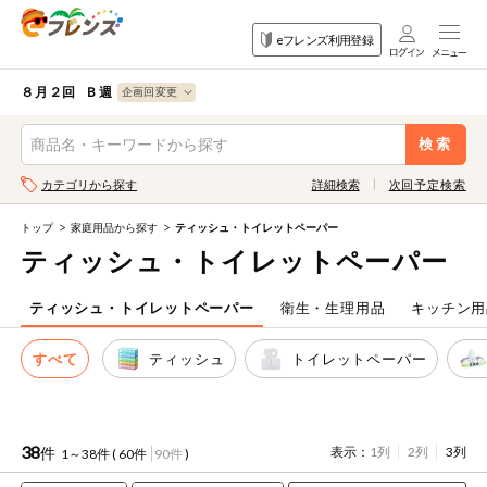
食品
家庭用品
目的
eフレンズ利用登録
から探す
から探す
から探す
検索条件を指定してください。全項目に条件を指定しなくて
果物
果物すべて
８月２回 Ｂ週
ログイン
も検索できます。
検索
野菜
キーワード
カテゴリから探す
詳細検索
次回予定検索
生協加入はこちら
肉・ハム・ソ
ーセージ
トップ
家庭用品から探す
ティッシュ・トイレットペーパー
eフレンズとは
ティッシュ・トイレットペーパー
キーワードをすべて含む
魚介・加工品
いずれかのキーワードを含む
登録から開始まで
ティッシュ・トイレットペーパー
衛生・生理用品
キッチン用
米・雑穀など
すべて
ティッシュ
トイレットペーパー
メーカー名
卵・牛乳・乳
先着限定
製品
注文番号注文
38
件
表示：
1列
2列
3列
1～38件 (
60件
90件
)
パン・ジャム
カテゴリ