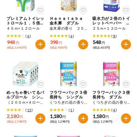
今週のお買い
得
プレミアムトイレッ
Ｈａｎａｔａｂａ
吸水力が２倍のトイ
トロール１．５倍
金木犀 ダブル
レットペーパー ダ
コープ商品
巻 ダブル
ブル
４５ｍ×１２ロール
金木犀の香り ２５ｍ×１２ロール
２５ｍ×１２ロール
(
6
)
(
6
)
(
8
)
948
398
548
今週の新登場
円
円
円
(税込 1,043円)
(税込 438円)
(税込 603円)
よりどりでお
トク
複数注文でお
トク
ポイントがも
めっちゃ巻いてるパ
フラワーパック３倍
フラワーパック３倍
らえる！
ルプロール シング
長持ち シングル
長持ち ダブル
ル
（２００ｍ×４ロール）×４袋
くつろぎの花の香り １５０ｍ×１２ロール
くつろぎの花の香り ７５ｍ×１２ロール
(
15
)
(
1
)
(
4
)
お弁当用商品
2,180
1,180
1,180
円
円
円
(税込 2,398円)
(税込 1,298円)
(税込 1,298円)
かんたん調理