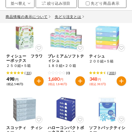
先どり商品表示
お気に入り注文
豆腐・納豆・
こんにゃく
商品情報の表示について
先どり注文とは
注文履歴注文
冷蔵おかず
特価情報
WEBカタログ
冷凍食品
ミールキット
ティシュー フラワ
プレミアムソフトテ
ティシュ
先着限定から探す
など
ーボックス
ィシュ
２００組×５箱
アレルゲン情報
２５０組×５箱
１８０組×２０箱
特定原材料と特定原材料に準ずるものが含まれていない商品
人気カテゴリ
(
33
)
(0)
(
203
)
麺類
を検索できます。
498
1,680
348
円
円
円
(税込 548円)
(税込 1,848円)
(税込 383円)
食品から探す
特定原材料
乾物・粉類
小麦
そば
卵
乳
家庭用品から探す
レトルト・缶
詰・瓶詰
落花生
えび
かに
くるみ
目的から探す
調味料・だ
し・油・ルー
スコッティ ティシ
ハローコンパクトボ
ソフトパックティシ
ュー
ックスティシュ
ュー