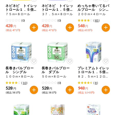
特定原材料に準ずるものは、お取引先から情報提供のあった
商品のリクエスト
住居・生活用
ネピネピ トイレッ
ネピネピ トイレッ
めっちゃ巻いてるパ
範囲でのお知らせです。
品
トロール１．５倍
トロール１．５倍
ルプロール シング
巻 シングル
巻 ダブル
ル
７５ｍ×８ロール
３７．５ｍ×８ロール
２００ｍ×４ロール
アプリのダウンロード
コスメ＆ボデ
(0)
(0)
(
85
)
ィケア
428
428
548
円
円
円
(税込 471円)
(税込 471円)
(税込 603円)
PC版サイトを表示
ベビー
テキスト注文サイトを表示
衣料品
お問い合わせ
趣味・娯楽
長巻きパルプロー
長巻きパルプロー
プレミアムトイレッ
ル シングル
ル ダブル
トロール１．５倍
巻 シングル
１００ｍ×８ロール
５０ｍ×８ロール
８２．５ｍ×１２ロール
ペット
(
10
)
(0)
(
8
)
528
528
948
円
円
円
(税込 581円)
(税込 581円)
(税込 1,043円)
先着限定企画
スマート・ワ
ン注文