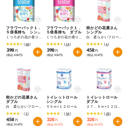
ミールキット
組合員さんの
リクエスト
フラワーパック１．
フラワーパック１．
街かどの花屋さん
５倍長持ち シング
５倍長持ち ダブル
シングル
ル
くつろぎの花の香り ７５ｍ×８ロール
くつろぎの花の香り ３７．５ｍ×８ロール
白 柔らかいフローラルの香り １１０ｍ×６ロール
よりすぐり
(
68
)
(
14
)
(
6
)
398
398
458
円
円
円
(税込 438円)
(税込 438円)
(税込 504円)
オーガニック
ベビー・キッ
ズ関連
サプリメン
ト・栄養補助
食品
街かどの花屋さん
トイレットロール
トイレットロール
ダブル
シングル
ダブル
アレルゲン対
応
白 柔らかいフローラルの香り ５５ｍ×６ロール
５５ｍ×１２ロール
２７．５ｍ×１２ロール
(
3
)
(
54
)
(
28
)
458
328
328
エシカル
円
円
円
(税込 504円)
(税込 361円)
(税込 361円)