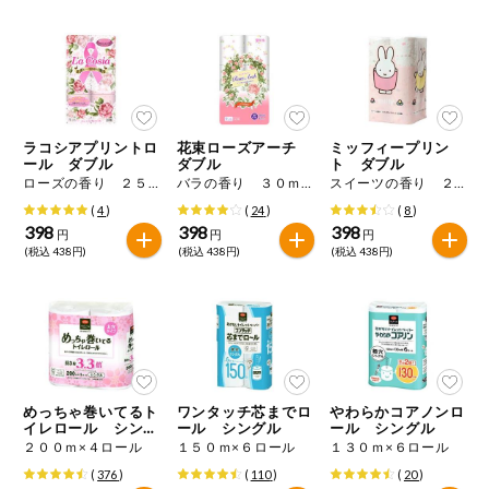
健康志向食品
推しコープ
ラコシアプリントロ
花束ローズアーチ
ミッフィープリン
ール ダブル
ダブル
ト ダブル
ローズの香り ２５ｍ×１２ロール
バラの香り ３０ｍ×１２ロール
スイーツの香り ２５ｍ×１２ロール
(
4
)
(
24
)
(
8
)
398
398
398
円
円
円
(税込 438円)
(税込 438円)
(税込 438円)
めっちゃ巻いてるト
ワンタッチ芯までロ
やわらかコアノンロ
イレロール シング
ール シングル
ール シングル
ル
２００ｍ×４ロール
１５０ｍ×６ロール
１３０ｍ×６ロール
(
376
)
(
110
)
(
20
)