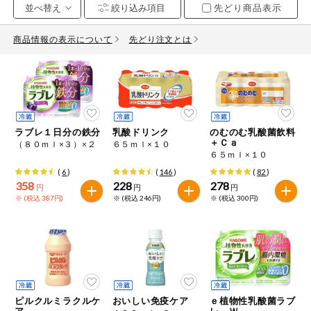
先どり商品表示
お気に入り注文
豆腐・納豆・
こんにゃく
商品情報の表示について
先どり注文とは
注文履歴注文
冷蔵おかず
特価情報
WEBカタログ
冷凍食品
ミールキット
ラブレ１日分の鉄分
乳酸ドリンク
のむのむ乳酸菌飲料
先着限定から探す
など
＋Ｃａ
（８０ｍｌ×３）×２
６５ｍｌ×１０
アレルゲン情報
６５ｍｌ×１０
特定原材料と特定原材料に準ずるものが含まれていない商品
人気カテゴリ
(
6
)
(
146
)
(
82
)
麺類
を検索できます。
358
228
278
円
円
円
※ (税込 387円)
※ (税込 246円)
※ (税込 300円)
食品から探す
特定原材料
乾物・粉類
小麦
そば
卵
乳
家庭用品から探す
レトルト・缶
詰・瓶詰
落花生
えび
かに
くるみ
目的から探す
調味料・だ
し・油・ルー
ピルクルミラクルケ
おいしい免疫ケア
ｅ植物性乳酸菌ラブ
ア
レ Ｗ