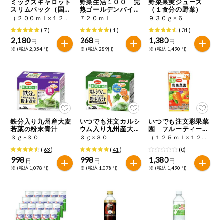
ミックスキャロット
野菜生活１００ 完
野菜果実ジュース
スリムパック（国産
熟ゴールデンパイン
（１食分の野菜）
にんじん使用）
ミックス
（２００ｍｌ×１２）×２
７２０ｍｌ
９３０ｇ×６
(
7
)
(
1
)
(
31
)
2,180
268
1,380
円
円
円
※ (税込 2,354円)
※ (税込 289円)
※ (税込 1,490円)
鉄分入り九州産大麦
いつでも注文カルシ
いつでも注文彩果菜
若葉の粉末青汁
ウム入り九州産大麦
園 フルーティーア
若葉の粉末青汁
ップル
３ｇ×３０
３ｇ×３０
（１２５ｍｌ×１２）×２
(
63
)
(
41
)
(0)
998
998
1,380
円
円
円
※ (税込 1,078円)
※ (税込 1,078円)
※ (税込 1,490円)