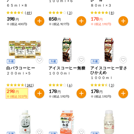
１００ｍｌ×６
特定原材料に準ずるもの
６５ｍｌ×８
８０ｍｌ×３
おやつ
毎週自動お届け商品
アーモンド
あわび
いか
(
49
)
(
3
)
(
8
)
398
858
178
円
円
円
毎週自動お届け商品を確認する
※ (税込 430円)
※ (税込 927円)
※ (税込 192円)
飲料
いくら
オレンジ
カシューナッツ
酒・ノンアル
毎週自動お届け商品を修正する
キウイフルーツ
牛肉
ごま
コール
いつでも注文（毎週企画）
切り花・仏花
さけ
さば
ゼラチン
大豆
白バラコーヒー
アイスコーヒー無糖
アイスコーヒー甘さ
ティッシュ・
ひかえめ
２００ｍｌ×５
１０００ｍｌ
鶏肉
バナナ
豚肉
トイレットペ
１０００ｍｌ
専門ショップサイト
ーパー
(
242
)
(
6
)
(
3
)
衛生・生理用
マカダミアナッツ
もも
やまいも
298
178
178
円
円
円
品
コープしがのサービス
※ (税込 322円)
※ (税込 192円)
※ (税込 192円)
りんご
キッチン用品
コープしがの情報サイト
アレルゲン情報は、商品企画時の情報のため、ご使用前には
洗濯・バス・
ご利用ガイド
トイレ用品
必ず商品パッケージの表示をご確認ください。