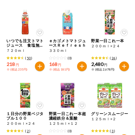
健康志向食品
推しコープ
いつでも注文トマト
ｅカゴメトマトジュ
野菜一日これ一本
ジュース 食塩無添
ースＲｅｆｒｅｓｈ
２００ｍｌ×２４
加
７２０ｍｌ
３３０ｍｌ
(
50
)
(0)
(
26
)
218
168
2,480
円
円
円
※ (税込 235円)
※ (税込 181円)
※ (税込 2,678円)
１日分の野菜ベジタ
野菜一日これ一本超
グリーンスムージー
ブル１００
濃縮鉄分＆葉酸
１２５ｍｌ×２
２００ｍｌ×２４
１２５ｍｌ×１２
(
2
)
(0)
(
3
)