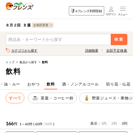
食品
家庭用品
目的
eフレンズ利用登録
から探す
から探す
から探す
検索条件を指定してください。全項目に条件を指定しなくて
果物
果物すべて
８月２回 Ｂ週
ログイン
も検索できます。
検索
野菜
キーワード
カテゴリから探す
詳細検索
次回予定検索
生協加入はこちら
肉・ハム・ソ
ーセージ
トップ
食品から探す
飲料
eフレンズとは
飲料
キーワードをすべて含む
魚介・加工品
いずれかのキーワードを含む
登録から開始まで
・油・ルー
おやつ
飲料
酒・ノンアルコール
切り花・仏花
米・雑穀など
すべて
茶葉・コーヒー粉
野菜ジュース・果物ジ
メーカー名
卵・牛乳・乳
先着限定
製品
注文番号注文
166
件
表示：
1列
2列
3列
1～60件 (
60件
90件
)
パン・ジャム
カテゴリ