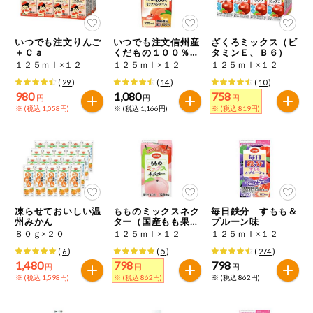
今週のお買い
得
いつでも注文りんご
いつでも注文信州産
ざくろミックス（ビ
＋Ｃａ
くだもの１００％ミ
タミンＥ、Ｂ６）
コープ商品
ックスジュース
１２５ｍｌ×１２
１２５ｍｌ×１２
１２５ｍｌ×１２
(
29
)
(
14
)
(
10
)
980
1,080
758
今週の新登場
円
円
円
※ (税込 1,058円)
※ (税込 1,166円)
※ (税込 819円)
よりどりでお
トク
複数注文でお
トク
ポイントがも
凍らせておいしい温
もものミックスネク
毎日鉄分 すもも＆
らえる！
州みかん
ター（国産もも果汁
プルーン味
使用）
８０ｇ×２０
１２５ｍｌ×１２
１２５ｍｌ×１２
(
6
)
(
5
)
(
274
)
お弁当用商品
1,480
798
798
円
円
円
※ (税込 1,598円)
※ (税込 862円)
※ (税込 862円)
かんたん調理