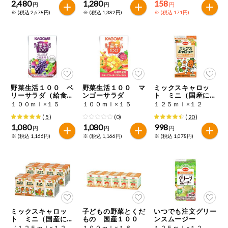
2,480
1,280
158
円
円
円
※ (税込 2,678円)
※ (税込 1,382円)
※ (税込 171円)
野菜生活１００ ベ
野菜生活１００ マ
ミックスキャロッ
リーサラダ（給食
ンゴーサラダ
ト ミニ（国産にん
用）
じん使用）
１００ｍｌ×１５
１００ｍｌ×１５
１２５ｍｌ×１２
(
5
)
(0)
(
20
)
1,080
1,080
998
円
円
円
※ (税込 1,166円)
※ (税込 1,166円)
※ (税込 1,078円)
ミックスキャロッ
子どもの野菜とくだ
いつでも注文グリー
ト ミニ（国産にん
もの 国産１００
ンスムージー
じん使用）
（１２５ｍｌ×１２）×２
１００ｍｌ×１８
１２５ｍｌ×１２