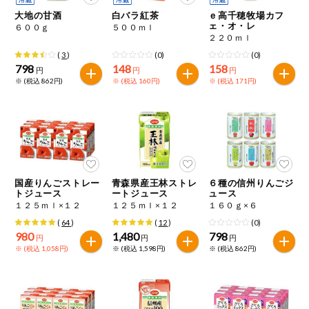
特定原材料に準ずるものは、お取引先から情報提供のあった
商品のリクエスト
住居・生活用
大地の甘酒
白バラ紅茶
ｅ高千穂牧場カフ
範囲でのお知らせです。
品
ェ・オ・レ
６００ｇ
５００ｍｌ
２２０ｍｌ
アプリのダウンロード
コスメ＆ボデ
(
3
)
(0)
(0)
ィケア
798
148
158
円
円
円
※ (税込 862円)
※ (税込 160円)
※ (税込 171円)
PC版サイトを表示
ベビー
テキスト注文サイトを表示
衣料品
お問い合わせ
趣味・娯楽
国産りんごストレー
青森県産王林ストレ
６種の信州りんごジ
トジュース
ートジュース
ュース
１２５ｍｌ×１２
１２５ｍｌ×１２
１６０ｇ×６
ペット
(
64
)
(
12
)
(0)
980
1,480
798
円
円
円
※ (税込 1,058円)
※ (税込 1,598円)
※ (税込 862円)
先着限定企画
スマート・ワ
ン注文