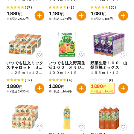
(
37
)
(
41
)
(
35
)
1,880
1,180
1,080
円
円
円
※ (税込 2,030円)
※ (税込 1,274円)
※ (税込 1,166円)
いつでも注文ミック
いつでも注文野菜生
野菜生活１００ 山
スキャロット ミニ
活１００ オリジナ
梨巨峰ミックス
（国産にんじん使
ル
（１２５ｍｌ×１２）×２
１００ｍｌ×１５
１９５ｍｌ×１２
用）
(
37
)
(
4
)
(0)
1,880
1,080
1,080
円
円
円
※ (税込 2,030円)
※ (税込 1,166円)
※ (税込 1,166円)