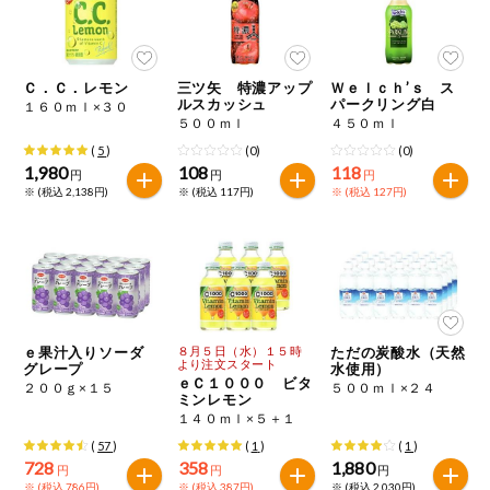
Ｃ．Ｃ．レモン
三ツ矢 特濃アップ
Ｗｅｌｃｈ’ｓ ス
ルスカッシュ
パークリング白
１６０ｍｌ×３０
５００ｍｌ
４５０ｍｌ
(
5
)
(0)
(0)
1,980
108
118
円
円
円
※ (税込 2,138円)
※ (税込 117円)
※ (税込 127円)
ｅ果汁入りソーダ
８月５日（水）１５時
ただの炭酸水（天然
より注文スタート
グレープ
水使用）
ｅＣ１０００ ビタ
２００ｇ×１５
５００ｍｌ×２４
ミンレモン
１４０ｍｌ×５＋１
(
57
)
(
1
)
(
1
)
728
358
1,880
円
円
円
※ (税込 786円)
※ (税込 387円)
※ (税込 2,030円)