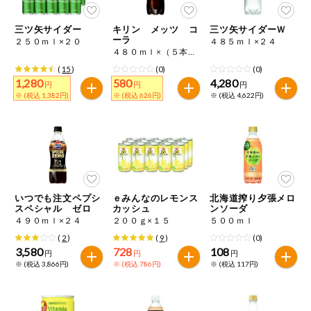
三ツ矢サイダー
キリン メッツ コ
三ツ矢サイダーＷ
ーラ
２５０ｍｌ×２０
４８５ｍｌ×２４
４８０ｍｌ×（５本＋１本）
(
15
)
(0)
(0)
1,280
580
4,280
円
円
円
※ (税込 1,382円)
※ (税込 626円)
※ (税込 4,622円)
いつでも注文ペプシ
ｅみんなのレモンス
北海道搾り夕張メロ
スペシャル ゼロ
カッシュ
ンソーダ
４９０ｍｌ×２４
２００ｇ×１５
５００ｍｌ
(
2
)
(
9
)
(0)
3,580
728
108
円
円
円
※ (税込 3,866円)
※ (税込 786円)
※ (税込 117円)