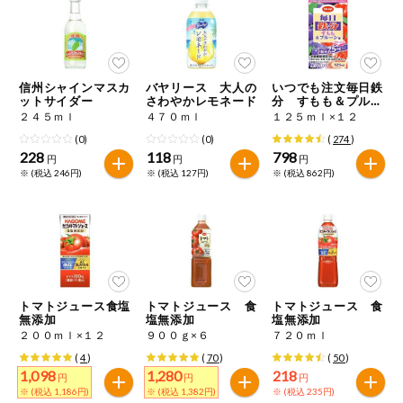
ミールキット
組合員さんの
リクエスト
信州シャインマスカ
バヤリース 大人の
いつでも注文毎日鉄
ットサイダー
さわやかレモネード
分 すもも＆プルー
ン味
２４５ｍｌ
４７０ｍｌ
１２５ｍｌ×１２
よりすぐり
(0)
(0)
(
274
)
228
118
798
円
円
円
※ (税込 246円)
※ (税込 127円)
※ (税込 862円)
オーガニック
ベビー・キッ
ズ関連
サプリメン
ト・栄養補助
食品
トマトジュース食塩
トマトジュース 食
トマトジュース 食
無添加
塩無添加
塩無添加
アレルゲン対
応
２００ｍｌ×１２
９００ｇ×６
７２０ｍｌ
(
4
)
(
70
)
(
50
)
1,098
1,280
218
エシカル
円
円
円
※ (税込 1,186円)
※ (税込 1,382円)
※ (税込 235円)