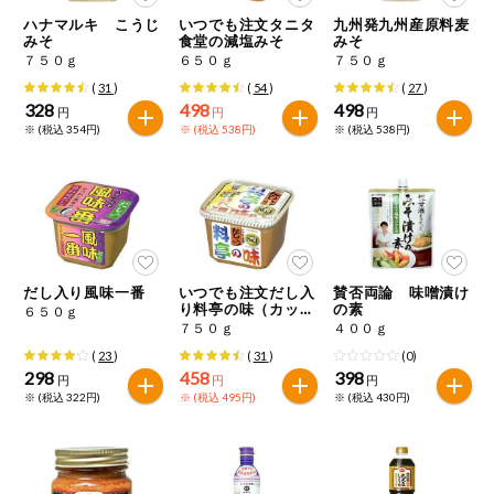
特定原材料に準ずるものは、お取引先から情報提供のあった
商品のリクエスト
住居・生活用
ハナマルキ こうじ
いつでも注文タニタ
九州発九州産原料麦
範囲でのお知らせです。
品
みそ
食堂の減塩みそ
みそ
７５０ｇ
６５０ｇ
７５０ｇ
アプリのダウンロード
コスメ＆ボデ
(
31
)
(
54
)
(
27
)
ィケア
328
498
498
円
円
円
※ (税込 354円)
※ (税込 538円)
※ (税込 538円)
PC版サイトを表示
ベビー
テキスト注文サイトを表示
衣料品
お問い合わせ
趣味・娯楽
だし入り風味一番
いつでも注文だし入
賛否両論 味噌漬け
り料亭の味（カッ
の素
６５０ｇ
プ）
７５０ｇ
４００ｇ
ペット
(
23
)
(
31
)
(0)
298
458
398
円
円
円
※ (税込 322円)
※ (税込 495円)
※ (税込 430円)
先着限定企画
スマート・ワ
ン注文