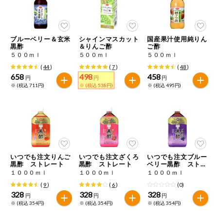
ブルーベリー＆玄米
シャインマスカット
国産果汁使用純りん
黒酢
＆りんご酢
ご酢
５００ｍｌ
５００ｍｌ
５００ｍｌ
(
44
)
(
7
)
(
48
)
658
498
458
円
円
円
※ (税込 711円)
※ (税込 538円)
※ (税込 495円)
いつでも注文りんご
いつでも注文ざくろ
いつでも注文ブルー
黒酢 ストレート
黒酢 ストレート
ベリー黒酢 ストレ
ート
１０００ｍｌ
１０００ｍｌ
１０００ｍｌ
(
9
)
(
6
)
(0)
328
328
328
円
円
円
※ (税込 354円)
※ (税込 354円)
※ (税込 354円)