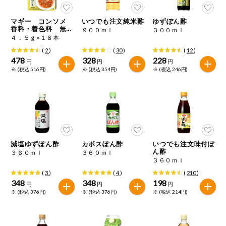
マギー コンソメ
いつでも注文純米酢
ゆずぽん酢
香料・着色料 無添
９００ｍｌ
３００ｍｌ
加
４．５ｇ×１８本
(
2
)
(
30
)
(
12
)
478
328
228
円
円
円
※ (税込 516円)
※ (税込 354円)
※ (税込 246円)
減塩ゆずぽん酢
カボスぽん酢
いつでも注文味付ぽ
ん酢
３６０ｍｌ
３６０ｍｌ
３６０ｍｌ
(
3
)
(
4
)
(
210
)
348
348
198
円
円
円
※ (税込 376円)
※ (税込 376円)
※ (税込 214円)