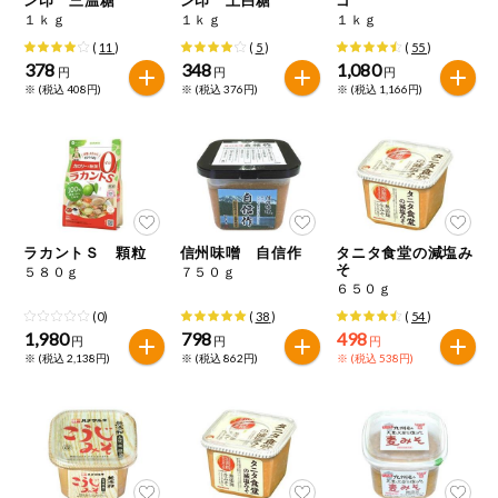
特定原材料に準ずるもの
１ｋｇ
１ｋｇ
１ｋｇ
おやつ
毎週自動お届け商品
アーモンド
あわび
いか
(
11
)
(
5
)
(
55
)
378
348
1,080
円
円
円
毎週自動お届け商品を確認する
※ (税込 408円)
※ (税込 376円)
※ (税込 1,166円)
飲料
いくら
オレンジ
カシューナッツ
酒・ノンアル
毎週自動お届け商品を修正する
キウイフルーツ
牛肉
ごま
コール
いつでも注文（毎週企画）
切り花・仏花
さけ
さば
ゼラチン
大豆
ラカントＳ 顆粒
信州味噌 自信作
タニタ食堂の減塩み
ティッシュ・
そ
５８０ｇ
７５０ｇ
鶏肉
バナナ
豚肉
トイレットペ
６５０ｇ
専門ショップサイト
ーパー
(0)
(
38
)
(
54
)
衛生・生理用
マカダミアナッツ
もも
やまいも
1,980
798
498
円
円
円
品
コープしがのサービス
※ (税込 2,138円)
※ (税込 862円)
※ (税込 538円)
りんご
キッチン用品
コープしがの情報サイト
アレルゲン情報は、商品企画時の情報のため、ご使用前には
洗濯・バス・
ご利用ガイド
トイレ用品
必ず商品パッケージの表示をご確認ください。