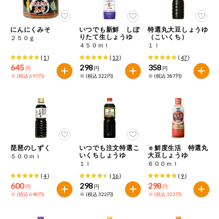
今週のお買い
得
にんにくみそ
いつでも新鮮 しぼ
特選丸大豆しょうゆ
りたて生しょうゆ
（こいくち）
２５０ｇ
コープ商品
４５０ｍｌ
１ｌ
(
1
)
(
13
)
(
47
)
645
298
358
今週の新登場
円
円
円
※ (税込 697円)
※ (税込 322円)
※ (税込 387円)
よりどりでお
トク
複数注文でお
トク
ポイントがも
琵琶のしずく
いつでも注文特選こ
ｅ鮮度生活 特選丸
らえる！
いくちしょうゆ
大豆しょうゆ
５００ｍｌ
１ｌ
６００ｍｌ
(
4
)
(
16
)
(
9
)
お弁当用商品
600
298
298
円
円
円
※ (税込 648円)
※ (税込 322円)
※ (税込 322円)
かんたん調理