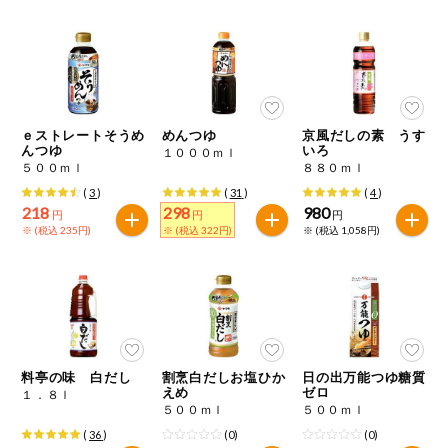
健康志向食品
推しコープ
ｅストレートそうめ
めんつゆ
京風だしの素 うす
んつゆ
いろ
１０００ｍｌ
５００ｍｌ
８８０ｍｌ
(
3
)
(
31
)
(
4
)
218
298
980
円
円
円
※ (税込 235円)
※ (税込 322円)
※ (税込 1,058円)
料亭の味 白だし
割烹白だしお塩ひか
日の出万能つゆ糖質
えめ
ゼロ
１．８ｌ
５００ｍｌ
５００ｍｌ
(
36
)
(0)
(0)