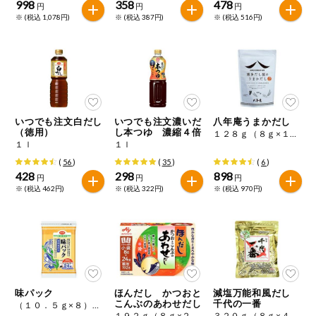
998
358
478
円
円
円
※ (税込 1,078円)
※ (税込 387円)
※ (税込 516円)
いつでも注文白だし
いつでも注文濃いだ
八年庵うまかだし
（徳用）
し本つゆ 濃縮４倍
１２８ｇ（８ｇ×１６）
１ｌ
１ｌ
(
56
)
(
35
)
(
6
)
428
298
898
円
円
円
※ (税込 462円)
※ (税込 322円)
※ (税込 970円)
味パック
ほんだし かつおと
減塩万能和風だし
こんぶのあわせだし
千代の一番
（１０．５ｇ×８）×３
１９２ｇ（８ｇ×２４）
３２０ｇ（８ｇ×４０）