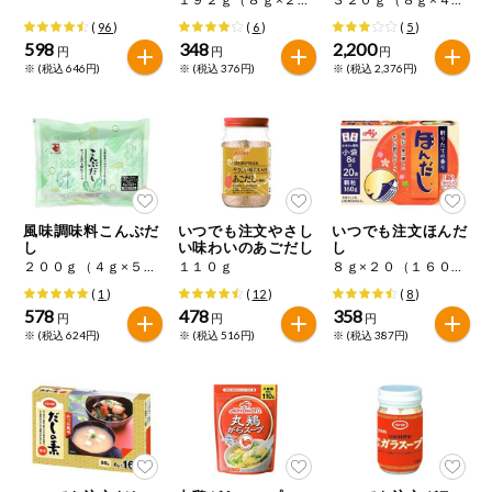
(
96
)
(
6
)
(
5
)
598
348
2,200
円
円
円
※ (税込 646円)
※ (税込 376円)
※ (税込 2,376円)
風味調味料こんぶだ
いつでも注文やさし
いつでも注文ほんだ
し
い味わいのあごだし
し
２００ｇ（４ｇ×５０）
１１０ｇ
８ｇ×２０（１６０ｇ）
(
1
)
(
12
)
(
8
)
578
478
358
円
円
円
※ (税込 624円)
※ (税込 516円)
※ (税込 387円)