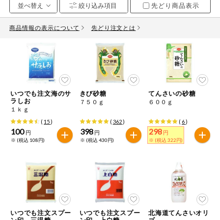
先どり商品表示
お気に入り注文
豆腐・納豆・
こんにゃく
商品情報の表示について
先どり注文とは
注文履歴注文
冷蔵おかず
特価情報
WEBカタログ
冷凍食品
ミールキット
いつでも注文海のサ
きび砂糖
てんさいの砂糖
先着限定から探す
など
ラしお
７５０ｇ
６００ｇ
アレルゲン情報
１ｋｇ
特定原材料と特定原材料に準ずるものが含まれていない商品
人気カテゴリ
(
15
)
(
362
)
(
6
)
麺類
を検索できます。
100
398
298
円
円
円
※ (税込 108円)
※ (税込 430円)
※ (税込 322円)
食品から探す
特定原材料
乾物・粉類
小麦
そば
卵
乳
家庭用品から探す
レトルト・缶
詰・瓶詰
落花生
えび
かに
くるみ
目的から探す
調味料・だ
し・油・ルー
いつでも注文スプー
いつでも注文スプー
北海道てんさいオリ
ン印 三温糖
ン印 上白糖
ゴ