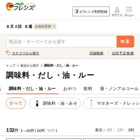
食品
家庭用品
目的
eフレンズ利用登録
から探す
から探す
から探す
検索条件を指定してください。全項目に条件を指定しなくて
果物
果物すべて
８月２回 Ｂ週
ログイン
も検索できます。
検索
野菜
キーワード
カテゴリから探す
詳細検索
次回予定検索
生協加入はこちら
肉・ハム・ソ
ーセージ
トップ
食品から探す
調味料・だし・油・ルー
eフレンズとは
調味料・だし・油・ルー
キーワードをすべて含む
魚介・加工品
いずれかのキーワードを含む
登録から開始まで
詰
調味料・だし・油・ルー
おやつ
飲料
酒・ノンアルコール
米・雑穀など
すべて
調味料・油・みそ
マヨネーズ・ドレッシ
メーカー名
卵・牛乳・乳
先着限定
製品
注文番号注文
132
件
表示：
1列
2列
3列
1～60件 (
60件
90件
)
パン・ジャム
カテゴリ