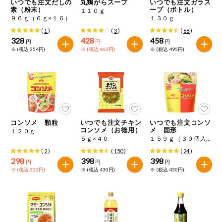
いつでも注文だしの
丸鶏がらスープ
いつでも注文ガラス
素（粉末）
ープ（ボトル）
１１０ｇ
９６ｇ（６ｇ×１６）
１３０ｇ
(
1
)
(
3
)
(
68
)
328
428
458
円
円
円
※ (税込 354円)
※ (税込 462円)
※ (税込 495円)
コンソメ 顆粒
いつでも注文チキン
いつでも注文コンソ
コンソメ（お徳用）
メ 固形
１２０ｇ
５ｇ×４０
１５９ｇ（３０個入）
(
2
)
(
150
)
(
24
)
298
398
398
円
円
円
※ (税込 322円)
※ (税込 430円)
※ (税込 430円)