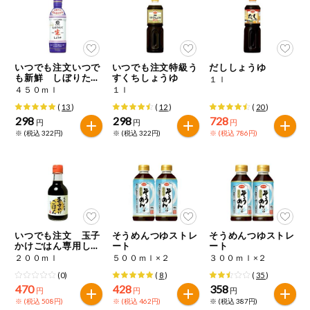
ミールキット
組合員さんの
リクエスト
いつでも注文いつで
いつでも注文特級う
だししょうゆ
も新鮮 しぼりたて
すくちしょうゆ
１ｌ
生しょうゆ
４５０ｍｌ
１ｌ
よりすぐり
(
13
)
(
12
)
(
20
)
298
298
728
円
円
円
※ (税込 322円)
※ (税込 322円)
※ (税込 786円)
オーガニック
ベビー・キッ
ズ関連
サプリメン
ト・栄養補助
食品
いつでも注文 玉子
そうめんつゆストレ
そうめんつゆストレ
かけごはん専用しょ
ート
ート
アレルゲン対
うゆ
応
２００ｍｌ
５００ｍｌ×２
３００ｍｌ×２
(0)
(
8
)
(
35
)
470
428
358
エシカル
円
円
円
※ (税込 508円)
※ (税込 462円)
※ (税込 387円)