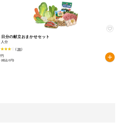
３日分の献立おまかせセット
３人分
(
38
)
0
円
 (税込 0円)