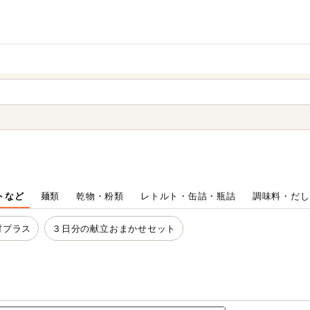
家庭用品
から探す
ても検索できます。
トなど
麺類
乾物・粉類
レトルト・缶詰・瓶詰
調味料・だし
材プラス
３日分の献立おまかせセット