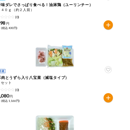
香味ダレでさっぱり食べる！油淋鶏（ユーリンチー）
２４０ｇ（約２人前）
(0)
398
円
 (税込 430円)
豚肉とうずら入り八宝菜（減塩タイプ）
１セット
(0)
,080
円
 (税込 1,166円)