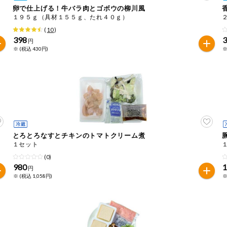
卵で仕上げる！牛バラ肉とゴボウの柳川風
１９５ｇ（具材１５５ｇ、たれ４０ｇ）
は必ず商品パッケージの表示をご確認ください。
(
10
)
た範囲でのお知らせです。
398
円
※ (税込 430円)
※
とろとろなすとチキンのトマトクリーム煮
１セット
(0)
980
1
円
※ (税込 1,058円)
※