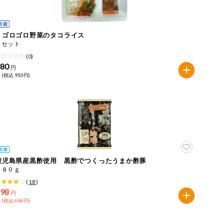
ｅゴロゴロ野菜のタコライス
１セット
(0)
880
円
 (税込 950円)
鹿児島県産黒酢使用 黒酢でつくったうまか酢豚
３８０ｇ
(
18
)
598
円
 (税込 646円)