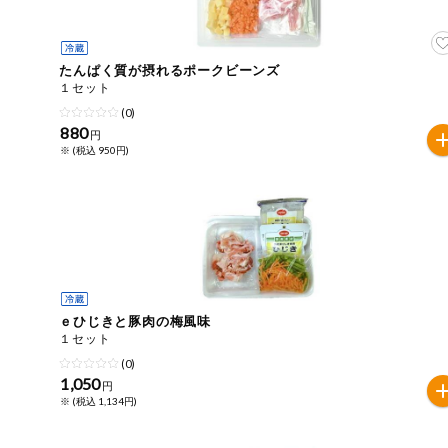
住居・生活用
商品のリクエスト
品
アプリのダウンロード
たんぱく質が摂れるポークビーンズ
コスメ＆ボデ
１セット
ィケア
(0)
PC版サイトを表示
880
円
ベビー
※ (税込 950円)
テキスト注文サイトを表示
衣料品
お問い合わせ
趣味・娯楽
ペット
ｅひじきと豚肉の梅風味
１セット
先着限定企画
(0)
1,050
円
※ (税込 1,134円)
スマート・ワ
ン注文