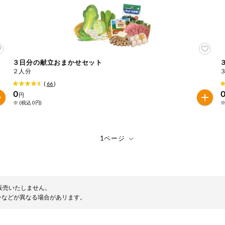
３日分の献立おまかせセット
２人分
(
66
)
0
円
※ (税込 0円)
※
販売いたしません。
ンなどが異なる場合があリます。