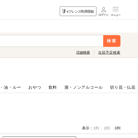
目的
eフレンズ利用登録
から探す
検索
詳細検索
次回予定検索
・油・ルー
おやつ
飲料
酒・ノンアルコール
切り花・仏花
表示：
1列
2列
3列