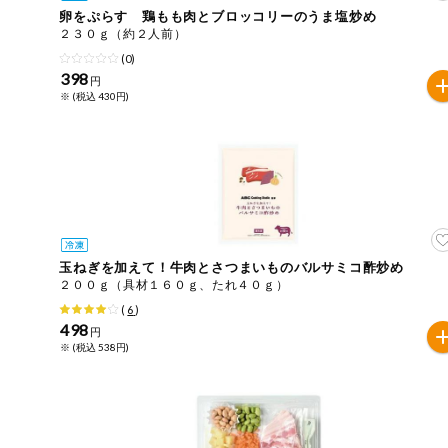
卵をぷらす 鶏もも肉とブロッコリーのうま塩炒め
おやつ
毎週自動お届け商品
２３０ｇ（約２人前）
アレルゲン情報は、商品企画時の情報のため、ご使用前に
(0)
特定原材料に準ずるものは、お取引先から情報提供のあっ
398
毎週自動お届け商品を確認する
円
飲料
※ (税込 430円)
酒・ノンアル
毎週自動お届け商品を修正する
コール
いつでも注文（毎週企画）
切り花・仏花
ティッシュ・
トイレットペ
専門ショップサイト
ーパー
玉ねぎを加えて！牛肉とさつまいものバルサミコ酢炒め
２００ｇ（具材１６０ｇ、たれ４０ｇ）
衛生・生理用
(
6
)
品
コープしがのサービス
498
円
※ (税込 538円)
キッチン用品
コープしがの情報サイト
洗濯・バス・
ご利用ガイド
トイレ用品