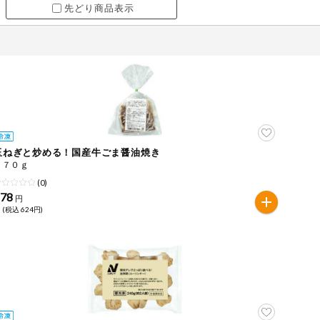
先どり商品表示
玉ねぎと炒める！国産牛ごま醤油焼き
１７０ｇ
(0)
578
円
 (税込 624円)
ツ
牛肉
ごま
さけ
やまいも
りんご