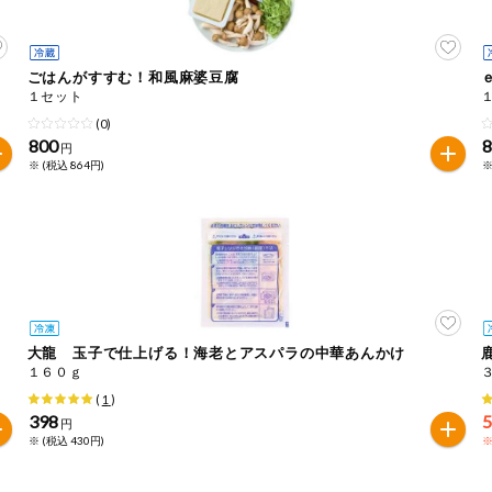
ごはんがすすむ！和風麻婆豆腐
１セット
(0)
800
円
※ (税込 864円)
※
大龍 玉子で仕上げる！海老とアスパラの中華あんかけ
１６０ｇ
(
1
)
398
円
※ (税込 430円)
※