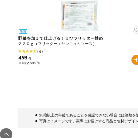
今週のお買い
得
コープ商品
野菜を加えて仕上げる！えびフリッター炒め
今週の新登場
２２０ｇ（フリッター＋ヤンニョムソース）
(
6
)
498
よりどりでお
円
トク
※ (税込 538円)
複数注文でお
トク
ポイントがも
らえる！
お弁当用商品
20歳以上の年齢であることを確認できない場合には酒類を
写真はイメージです。実際にお届けする商品と包材デザイ
かんたん調理