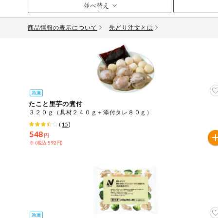
お気に入り注文
豆腐・納豆・
こんにゃく
商品情報の表示について
先どり注文とは
注文履歴注文
冷蔵おかず
特価情報
WEBカタログ
冷凍食品
ミールキット
先着限定から探す
アレルゲン情報
など
たこと里芋の煮付
特定原材料と特定原材料に準ずるものが含まれていない商
３２０ｇ（具材２４０ｇ＋添付タレ８０ｇ）
人気カテゴリ
麺類
(
15
)
特定原材料
548
円
※ (税込 592円)
食品から探す
小麦
そば
卵
乳
落
乾物・粉類
家庭用品から探す
レトルト・缶
特定原材料に準ずるもの
詰・瓶詰
アーモンド
あわび
いか
いく
目的から探す
調味料・だ
し・油・ルー
さば
ゼラチン
大豆
鶏肉