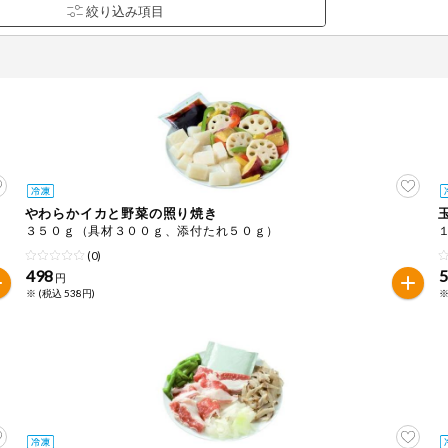
やわらかイカと野菜の照り焼き
品を検索できます。
３５０ｇ（具材３００ｇ、添付たれ５０ｇ）
(0)
498
円
※ (税込 538円)
※
花生
えび
かに
くるみ
ら
オレンジ
カシューナッツ
キウイフルー
バナナ
豚肉
マカダミアナッツ
もも