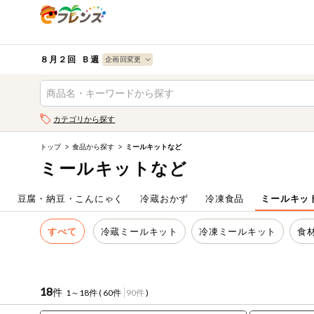
食品
から探す
検索条件を指定してください。全項目に条件を指定しなく
果物
果物すべて
８月２回 Ｂ週
ログイン
野菜
キーワード
カテゴリから探す
生協加入はこちら
肉・ハム・ソ
ーセージ
トップ
食品から探す
ミールキットなど
キーワードをすべて含む
eフレンズとは
ミールキットなど
いずれかのキーワードを含む
魚介・加工品
登録から開始まで
ム
豆腐・納豆・こんにゃく
冷蔵おかず
冷凍食品
ミールキッ
米・雑穀など
メーカー名
すべて
冷蔵ミールキット
冷凍ミールキット
食
卵・牛乳・乳
先着限定
製品
注文番号注文
18
件
1～18件 (
60件
90件
)
パン・ジャム
カテゴリ