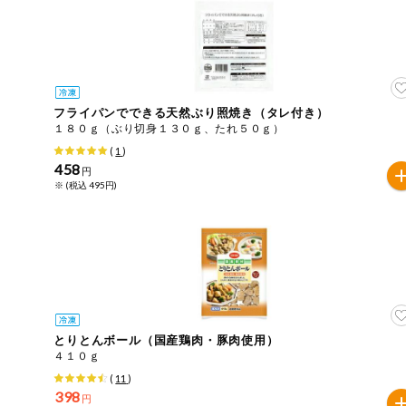
今週のお買い
得
コープ商品
フライパンでできる天然ぶり照焼き（タレ付き）
今週の新登場
１８０ｇ（ぶり切身１３０ｇ、たれ５０ｇ）
(
1
)
458
よりどりでお
円
トク
※ (税込 495円)
複数注文でお
トク
ポイントがも
らえる！
お弁当用商品
とりとんボール（国産鶏肉・豚肉使用）
４１０ｇ
かんたん調理
(
11
)
398
円