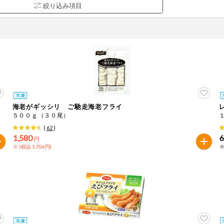
海老がギッシリ ご馳走海老フライ
品を検索できます。
５００ｇ（３０尾）
(
62
)
1,580
円
※ (税込 1,706円)
※
花生
えび
かに
くるみ
ら
オレンジ
カシューナッツ
キウイフルー
バナナ
豚肉
マカダミアナッツ
もも