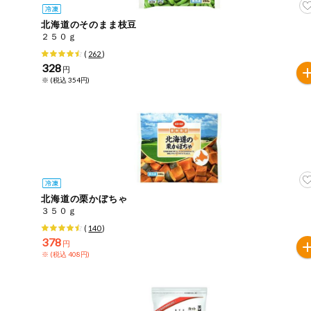
北海道のそのまま枝豆
２５０ｇ
(
262
)
328
円
※ (税込 354円)
北海道の栗かぼちゃ
３５０ｇ
(
140
)
378
円
※ (税込 408円)