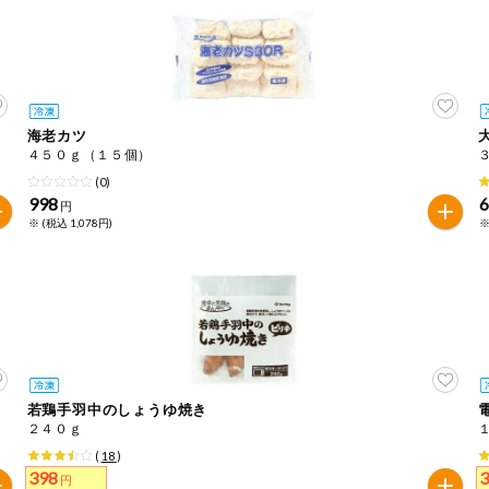
海老カツ
４５０ｇ（１５個）
(0)
998
円
※ (税込 1,078円)
※
若鶏手羽中のしょうゆ焼き
２４０ｇ
(
18
)
398
円