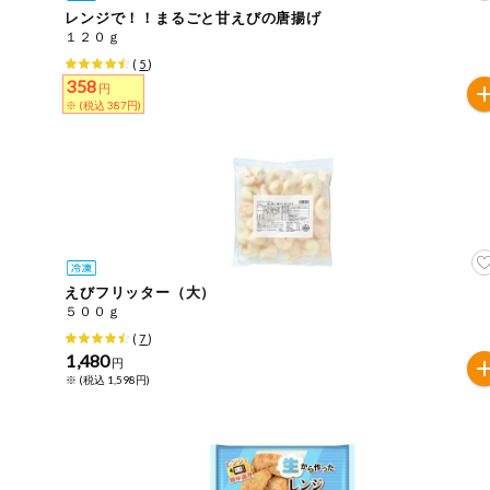
レンジで！！まるごと甘えびの唐揚げ
おやつ
毎週自動お届け商品
１２０ｇ
アレルゲン情報は、商品企画時の情報のため、ご使用前に
(
5
)
特定原材料に準ずるものは、お取引先から情報提供のあっ
358
毎週自動お届け商品を確認する
円
飲料
※ (税込 387円)
酒・ノンアル
毎週自動お届け商品を修正する
コール
いつでも注文（毎週企画）
切り花・仏花
ティッシュ・
トイレットペ
専門ショップサイト
ーパー
えびフリッター（大）
５００ｇ
衛生・生理用
(
7
)
品
コープしがのサービス
1,480
円
※ (税込 1,598円)
キッチン用品
コープしがの情報サイト
洗濯・バス・
ご利用ガイド
トイレ用品