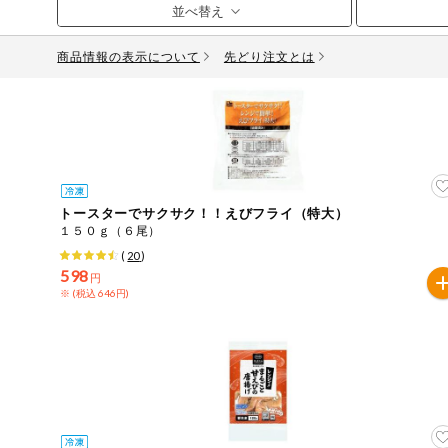
お気に入り注文
豆腐・納豆・
こんにゃく
商品情報の表示について
先どり注文とは
注文履歴注文
冷蔵おかず
特価情報
WEBカタログ
冷凍食品
ミールキット
先着限定から探す
アレルゲン情報
など
トースターでサクサク！！えびフライ（特大）
特定原材料と特定原材料に準ずるものが含まれていない商
１５０ｇ（６尾）
人気カテゴリ
麺類
(
20
)
特定原材料
598
円
※ (税込 646円)
食品から探す
小麦
そば
卵
乳
落
乾物・粉類
家庭用品から探す
レトルト・缶
特定原材料に準ずるもの
詰・瓶詰
アーモンド
あわび
いか
いく
目的から探す
調味料・だ
し・油・ルー
さば
ゼラチン
大豆
鶏肉