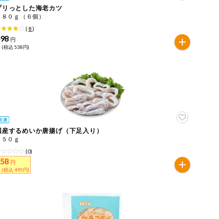
プリっとした海老カツ
１８０ｇ（６個）
(
8
)
498
円
 (税込 538円)
国産するめいか唐揚げ（下足入り）
１５０ｇ
(0)
458
円
 (税込 495円)