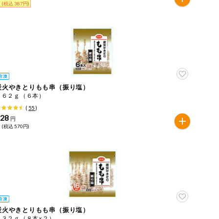
 (税込 387円)
炭火やきとりもも串（振り塩）
１６２ｇ（６本）
(
55
)
528
円
 (税込 570円)
炭火やきとりもも串（振り塩）
４３２ｇ（８本×２）