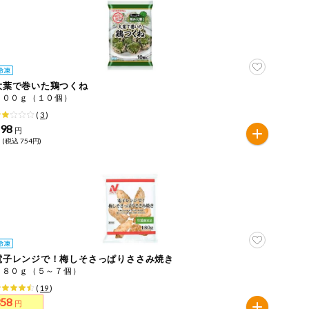
大葉で巻いた鶏つくね
３００ｇ（１０個）
(
3
)
698
円
 (税込 754円)
電子レンジで！梅しそさっぱりささみ焼き
１８０ｇ（５～７個）
(
19
)
358
円