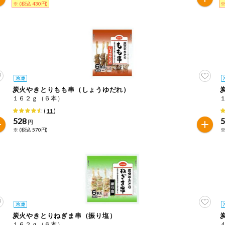
※ (税込 430円)
※
炭火やきとりもも串（しょうゆだれ）
１６２ｇ（６本）
(
11
)
528
円
※ (税込 570円)
※
炭火やきとりねぎま串（振り塩）
１６２ｇ（６本）