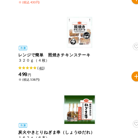
※ (税込 430円)
ミールキット
組合員さんの
リクエスト
よりすぐり
レンジで簡単 照焼きチキンステーキ
オーガニック
３２０ｇ（４枚）
(
40
)
498
ベビー・キッ
円
ズ関連
※ (税込 538円)
サプリメン
ト・栄養補助
食品
アレルゲン対
応
エシカル
炭火やきとりねぎま串（しょうゆだれ）
１６２ｇ（６本）