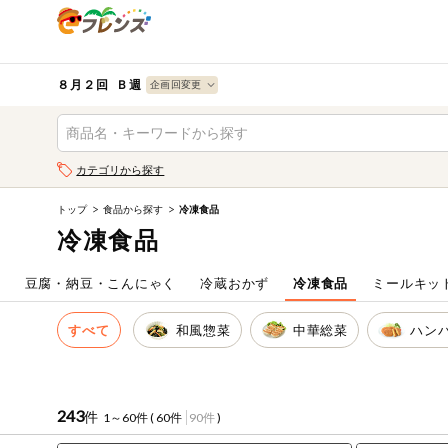
食品
から探す
検索条件を指定してください。全項目に条件を指定しなく
果物
果物すべて
８月２回 Ｂ週
ログイン
野菜
キーワード
カテゴリから探す
生協加入はこちら
肉・ハム・ソ
ーセージ
トップ
食品から探す
冷凍食品
キーワードをすべて含む
eフレンズとは
冷凍食品
いずれかのキーワードを含む
魚介・加工品
登録から開始まで
ム
豆腐・納豆・こんにゃく
冷蔵おかず
冷凍食品
ミールキッ
米・雑穀など
メーカー名
すべて
和風惣菜
中華総菜
ハン
卵・牛乳・乳
先着限定
製品
注文番号注文
243
件
1～60件 (
60件
90件
)
パン・ジャム
カテゴリ