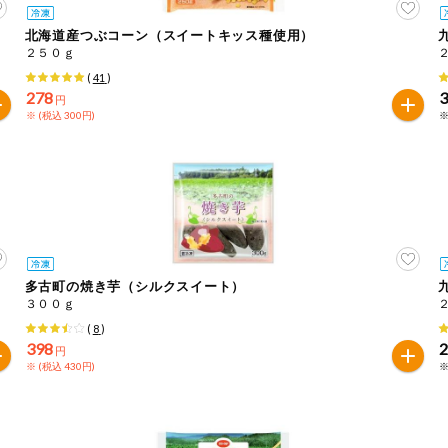
北海道産つぶコーン（スイートキッス種使用）
２５０ｇ
(
41
)
278
円
※ (税込 300円)
※
多古町の焼き芋（シルクスイート）
３００ｇ
(
8
)
398
円
※ (税込 430円)
※