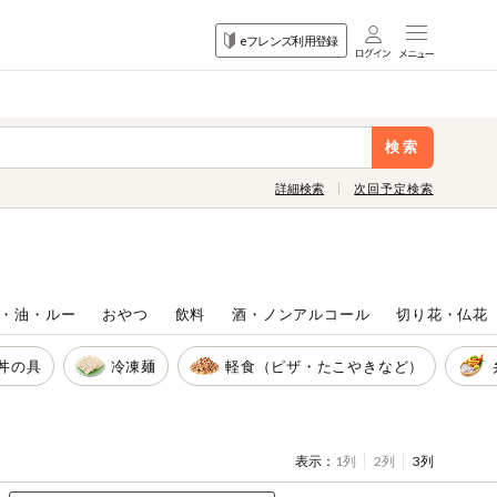
目的
eフレンズ利用登録
から探す
検索
詳細検索
次回予定検索
・油・ルー
おやつ
飲料
酒・ノンアルコール
切り花・仏花
丼の具
冷凍麺
軽食（ピザ・たこやきなど）
表示：
1列
2列
3列