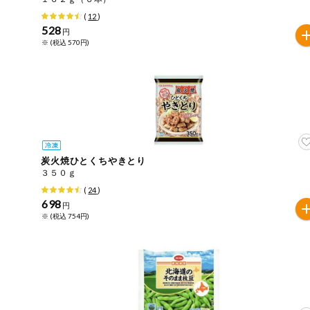
(
12
)
健康志向食品
528
円
※ (税込 570円)
推しコープ
炭火焼ひとくちやきとり
３５０ｇ
(
24
)
698
円
※ (税込 754円)