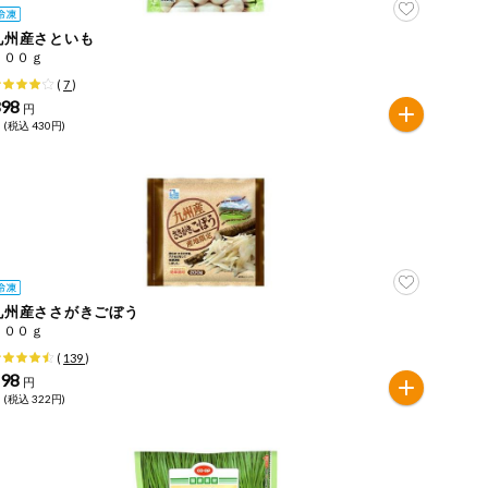
九州産さといも
２００ｇ
(
7
)
398
円
 (税込 430円)
九州産ささがきごぼう
２００ｇ
(
139
)
298
円
 (税込 322円)