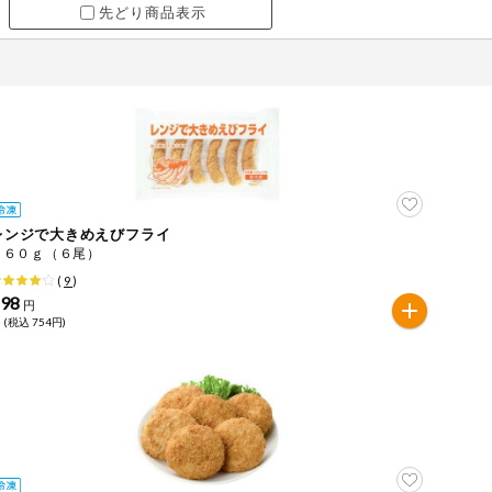
先どり商品表示
レンジで大きめえびフライ
１６０ｇ（６尾）
(
9
)
698
円
 (税込 754円)
ツ
牛肉
ごま
さけ
やまいも
りんご