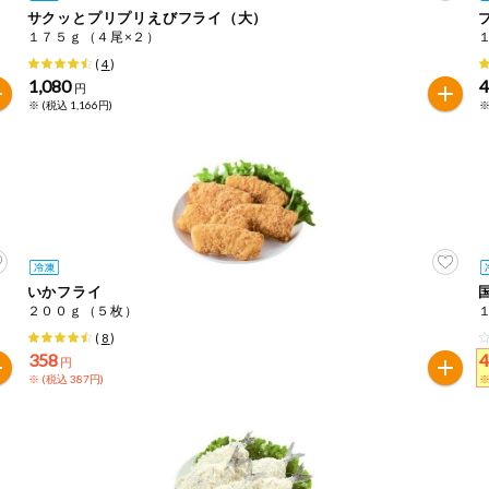
サクッとプリプリえびフライ（大）
１７５ｇ（４尾×２）
は必ず商品パッケージの表示をご確認ください。
(
4
)
た範囲でのお知らせです。
1,080
円
※ (税込 1,166円)
※
いかフライ
２００ｇ（５枚）
(
8
)
358
円
※ (税込 387円)
※