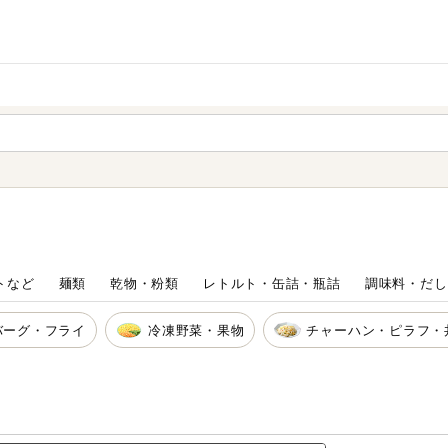
家庭用品
から探す
ても検索できます。
トなど
麺類
乾物・粉類
レトルト・缶詰・瓶詰
調味料・だし
バーグ・フライ
冷凍野菜・果物
チャーハン・ピラフ・