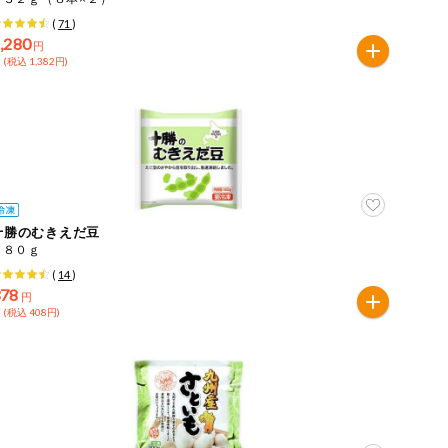
(
71
)
,280
円
 (税込 1,382円)
十勝のむきえだ豆
１８０ｇ
(
14
)
378
円
 (税込 408円)