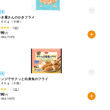
かき屋さんのかきフライ
１６０ｇ（８個）
(
45
)
698
円
 (税込 754円)
レンジでサクッと白身魚のフライ
２４０ｇ（６個）
(
21
)
498
円
 (税込 538円)