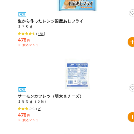
住居・生活用
商品のリクエスト
品
アプリのダウンロード
生から作ったレンジ国産あじフライ
コスメ＆ボデ
１７０ｇ
ィケア
(
154
)
PC版サイトを表示
478
円
ベビー
※ (税込 516円)
テキスト注文サイトを表示
衣料品
お問い合わせ
趣味・娯楽
ペット
サーモンカツレツ（明太＆チーズ）
１８５ｇ（５個）
先着限定企画
(
2
)
478
円
※ (税込 516円)
スマート・ワ
ン注文