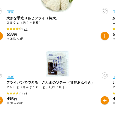
大きな手造りあじフライ（特大）
３８０ｇ（約４～５枚）
(
78
)
658
円
※ (税込 711円)
※
フライパンでできる さんまのソテー（甘酢あん付き）
２５０ｇ（さんま１８０ｇ、たれ７０ｇ）
(
6
)
498
円
※ (税込 538円)
※