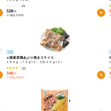
(0)
528
1
円
※ (税込 570円)
※
ｅ国産若鶏あぶり焼きスライス
１８０ｇ（７０ｇ×２、たれ２０ｇ×２）
(
8
)
548
円
※ (税込 592円)
※