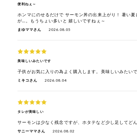
便利ねぇ～
今週のお買い
得
ホンマにのせるだけで サーモン丼の出来上がり！ 暑い夏
が…。もうちょい多いと 嬉しいですねぇ～
コープ商品
まゆママさん
2026.08.05
今週の新登場
よりどりでお
美味しいみたいです
トク
子供がお気に入りの為よく購入します。美味しいみたい
複数注文でお
トク
ミキコさん
2026.08.04
ポイントがも
らえる！
お弁当用商品
タレが美味しい
サーモンは少なく残念ですが、ホタテなど少し足してど
かんたん調理
サニーママさん
2026.08.02