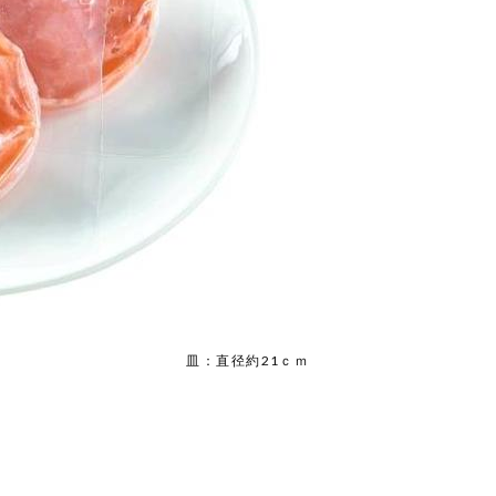
品を検索できます。
花生
えび
かに
くるみ
皿：直径約21ｃｍ
ら
オレンジ
カシューナッツ
キウイフルー
バナナ
豚肉
マカダミアナッツ
もも