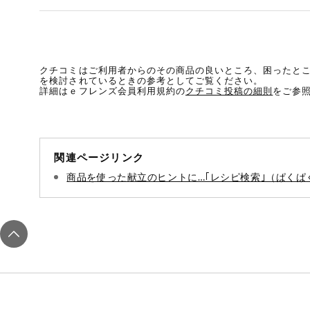
ミールキット
組合員さんの
リクエスト
クチコミはご利用者からのその商品の良いところ、困ったと
を検討されているときの参考としてご覧ください。
詳細はｅフレンズ会員利用規約の
クチコミ投稿の細則
をご参
よりすぐり
オーガニック
関連ページリンク
ベビー・キッ
商品を使った献立のヒントに…｢レシピ検索｣（ぱくぱ
ズ関連
サプリメン
ト・栄養補助
食品
アレルゲン対
応
エシカル