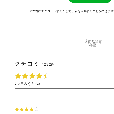
住居・生活用
商品のリクエスト
品
※左右にスクロールすることで、表を移動することができます
アプリのダウンロード
コスメ＆ボデ
ィケア
PC版サイトを表示
ベビー
商品詳細
テキスト注文サイトを表示
情報
衣料品
お問い合わせ
クチコミ
趣味・娯楽
（232件）
ペット
5つ星のうち4.5
先着限定企画
スマート・ワ
ン注文