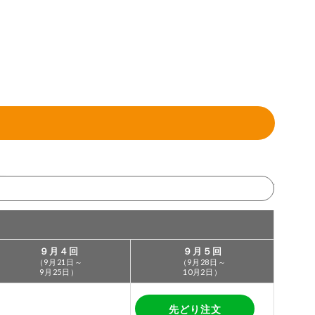
９月４回
９月５回
（9月21日～
（9月28日～
9月25日）
10月2日）
先どり注文