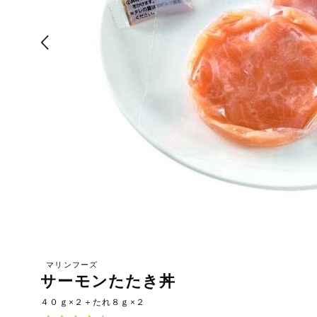
お気に入り注文
豆腐・納豆・
こんにゃく
注文履歴注文
冷蔵おかず
特価情報
WEBカタログ
冷凍食品
ミールキット
先着限定から探す
アレルゲン情報
など
特定原材料と特定原材料に準ずるものが含まれていない商
人気カテゴリ
麺類
特定原材料
食品から探す
小麦
そば
卵
乳
落
乾物・粉類
家庭用品から探す
レトルト・缶
特定原材料に準ずるもの
詰・瓶詰
マリンフーズ
サーモンたたき丼
アーモンド
あわび
いか
いく
目的から探す
調味料・だ
し・油・ルー
４０ｇ×２＋たれ８ｇ×２
さば
ゼラチン
大豆
鶏肉