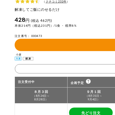
（
クチコミ
232
件
）
おやつ
毎週自動お届け商品
解凍してご飯にのせるだけ
アレルゲン情報は、商品企画時の情報のため、ご使用前に
428
特定原材料に準ずるものは、お取引先から情報提供のあっ
円
(税込 462円)
毎週自動お届け商品を確認する
飲料
本体214円（税込231円）/1食 ・ 税率8％
酒・ノンアル
毎週自動お届け商品を修正する
注文番号： 000473
コール
いつでも注文（毎週企画）
切り花・仏花
小麦
ティッシュ・
トイレットペ
専門ショップサイト
ーパー
衛生・生理用
品
コープしがのサービス
注文受付中
企画予定
８月３回
９月１回
キッチン用品
コープしがの情報サイト
（8月24日～
（8月31日～
8月28日）
9月4日）
洗濯・バス・
ご利用ガイド
トイレ用品
先どり注文