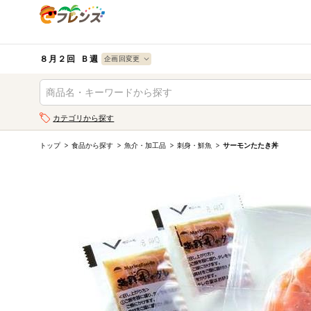
食品
から探す
検索条件を指定してください。全項目に条件を指定しなく
果物
果物すべて
８月２回 Ｂ週
ログイン
野菜
キーワード
カテゴリから探す
生協加入はこちら
肉・ハム・ソ
ーセージ
トップ
食品から探す
魚介・加工品
刺身・鮮魚
サーモンたたき丼
キーワードをすべて含む
eフレンズとは
いずれかのキーワードを含む
魚介・加工品
登録から開始まで
米・雑穀など
メーカー名
卵・牛乳・乳
先着限定
製品
注文番号注文
パン・ジャム
カテゴリ