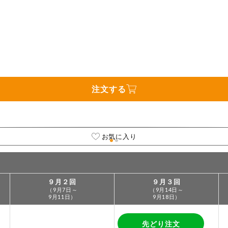
は必ず商品パッケージの表示をご確認ください。
た範囲でのお知らせです。
注文する
お気に入り
９月２回
９月３回
（9月7日～
（9月14日～
9月11日）
9月18日）
先どり注文