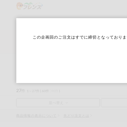
食品
から探す
検索条件を指定してください。全項目に条件を指定しなく
果物
果物すべて
６月３回 Ｄ週
ログイン
この企画回のご注文はすでに締切となっておりま
野菜
キーワード
カテゴリから探す
生協加入はこちら
肉・ハム・ソ
ーセージ
トップ
先着限定企画
日用家庭用品
キーワードをすべて含む
eフレンズとは
日用家庭用品
いずれかのキーワードを含む
魚介・加工品
登録から開始まで
米・雑穀など
メーカー名
27
件
1～27件 (
60件
90件
)
卵・牛乳・乳
先着限定
製品
商品情報の表示について
注文番号注文
先どり注文とは
パン・ジャム
カテゴリ