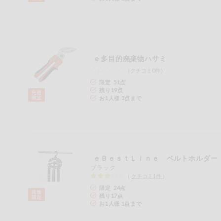
ｅ多目的廃棄物ハサミ
（クチコミ0件）
限定 51点
残り
19
点
お1人様 3点まで
ｅＢｅｓｔＬｉｎｅ ベルトホルダー
ブラック
（
クチコミ
1
件
）
限定 24点
残り
17
点
お1人様 1点まで