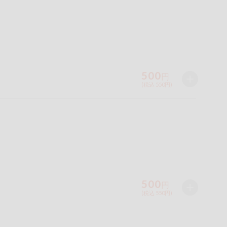
500
円
(税込 550円)
500
円
(税込 550円)
ツ
牛肉
ごま
さけ
やまいも
りんご