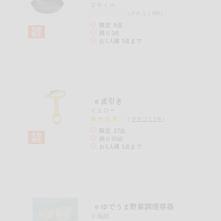
２６ｃｍ
ご利用ガイド
住居・生活用
（クチコミ0件）
品
限定 8点
残り
2
点
商品のリクエスト
コスメ＆ボデ
お1人様 1点まで
ィケア
アプリのダウンロード
ベビー
PC版サイトを表示
衣料品
ｅ皮引き
テキスト注文サイトを表示
イエロー
（
クチコミ
1
件
）
趣味・娯楽
限定 27点
お問い合わせ
残り
20
点
お1人様 1点まで
ペット
先着限定企画
スマート・ワ
ｅゆでうま野菜調理容器
ン注文
２個組