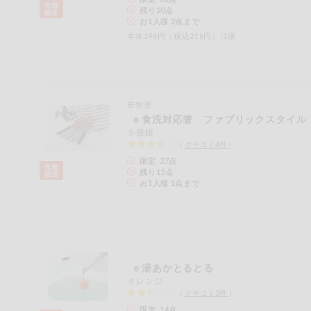
残り
20
点
ミールキット
お1人様 2点まで
本体196円（税込216円）/1膳
組合員さんの
リクエスト
いいもんみっ
け
若狭塗
ｅ食洗対応箸 ファブリックスタイル
５膳組
オーガニック
（
クチコミ
4
件
）
限定 27点
ベビー・キッ
残り
15
点
ズ関連
お1人様 1点まで
サプリメン
ト・栄養補助
食品
アレルゲン対
応
ｅ湯あかとるとる
オレンジ
エシカル
（
クチコミ
3
件
）
限定 14点