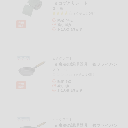
ｅコゲとりシート
おやつ
２４枚
（
クチコミ
5
件
）
アレルゲン情報は、商品企画時の情報のため、ご使用前に
限定 54点
特定原材料に準ずるものは、お取引先から情報提供のあっ
自動注文システム登録
飲料
残り
15
点
お1人様 3点まで
酒・ノンアル
自動注文システム登録を確認する
コール
自動注文システム登録を修正する
切り花・仏花
ビタクラフト
ｅ魔法の調理器具 鉄フライパン
くらしの定番品（毎週企画）
ティッシュ・
２０ｃｍ
トイレットペ
（クチコミ0件）
ーパー
限定 8点
衛生・生理用
残り
6
点
品
専門ショップサイト
お1人様 1点まで
キッチン用品
パルコープ・よどがわ生協のサービス
洗濯・バス・
パルコープ・よどがわ生協の情報サイト
ビタクラフト
トイレ用品
ｅ魔法の調理器具 鉄フライパン