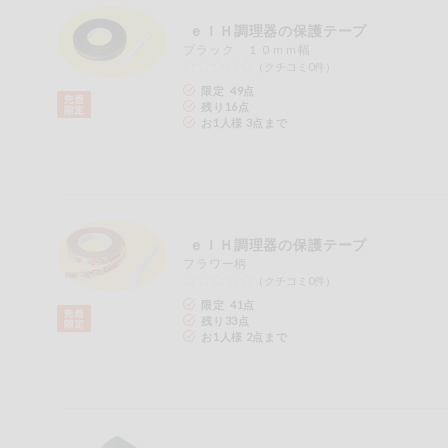
お気に入り注文
豆腐・納豆・
ｅＩＨ調理器の保護テープ
こんにゃく
ブラック １０ｍｍ幅
注文履歴注文
（クチコミ0件）
冷蔵おかず
特価情報
限定 49点
残り
16
点
WEBカタログ
お1人様 3点まで
冷凍食品
ミールキット
先着限定から探す
アレルゲン情報
など
特定原材料と特定原材料に準ずるものが含まれていない商
ｅＩＨ調理器の保護テープ
人気カテゴリ
麺類
特定原材料
フラワー柄
（クチコミ0件）
食品から探す
小麦
そば
卵
乳
落
限定 41点
乾物・粉類
残り
33
点
お1人様 2点まで
家庭用品から探す
レトルト・缶
特定原材料に準ずるもの
詰・瓶詰
アーモンド
あわび
いか
いく
目的から探す
調味料・だ
し・油・ルー
生協独自
さば
ゼラチン
大豆
鶏肉