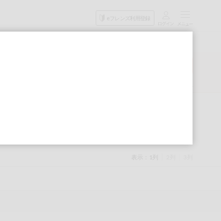
目的
eフレンズ利用登録
から探す
検索
詳細検索
次回予定検索
表示：
1列
2列
3列