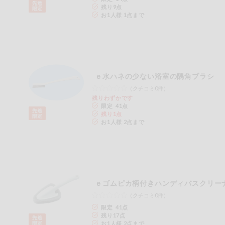
残り
9
点
健康志向食品
お1人様 1点まで
推しコープ
年間登録米
ｅ水ハネの少ない浴室の隅角ブラシ
（クチコミ0件）
残りわずかです
限定 41点
残り
1
点
お1人様 2点まで
ｅゴムピカ柄付きハンディバスクリー
（クチコミ0件）
限定 41点
残り
17
点
お1人様 2点まで