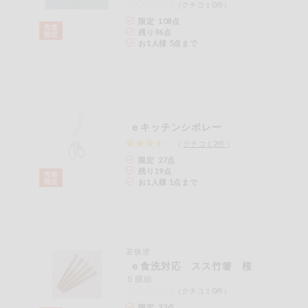
（クチコミ0件）
今週のお買い
限定 108点
得
残り
96
点
お1人様 5点まで
コープ商品
今週の新登場
ｅキッチンシボレー
よりどりでお
トク
（
クチコミ
2
件
）
限定 27点
複数注文でお
残り
19
点
トク
お1人様 1点まで
ポイントがも
らえる！
お弁当用商品
若狭塗
ｅ食洗対応 スス竹箸 桜
５膳組
かんたん調理
（クチコミ0件）
限定 32点