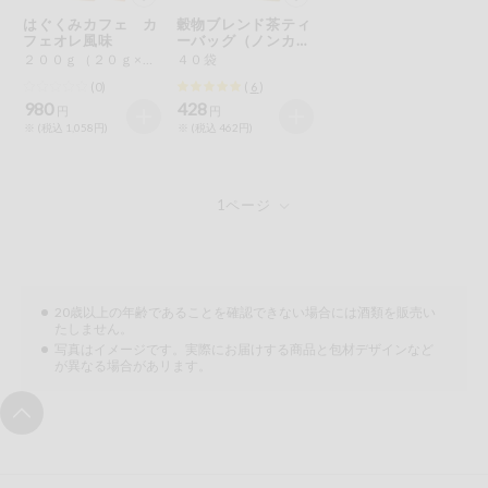
特定原材料に準ずるものは、お取引先から情報提供のあった
ご利用ガイド
住居・生活用
はぐくみカフェ カ
穀物ブレンド茶ティ
範囲でのお知らせです。
品
フェオレ風味
ーバッグ（ノンカフ
ェイン）
２００ｇ（２０ｇ×１０本）
４０袋
商品のリクエスト
コスメ＆ボデ
(0)
(
6
)
ィケア
980
428
円
円
※ (税込 1,058円)
※ (税込 462円)
アプリのダウンロード
ベビー
PC版サイトを表示
衣料品
テキスト注文サイトを表示
趣味・娯楽
お問い合わせ
20歳以上の年齢であることを確認できない場合には酒類を販売い
たしません。
ペット
写真はイメージです。実際にお届けする商品と包材デザインなど
が異なる場合があリます。
先着限定企画
スマート・ワ
ン注文