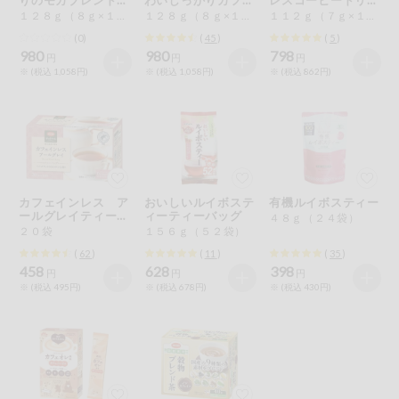
特定原材料に準ずるもの
カフェインレス
インレス
プコーヒー
１２８ｇ（８ｇ×１６）
１２８ｇ（８ｇ×１６）
１１２ｇ（７ｇ×１６）
おやつ
アーモンド
あわび
いか
(0)
(
45
)
(
5
)
980
980
798
円
円
円
自動注文システム登録
※ (税込 1,058円)
※ (税込 1,058円)
※ (税込 862円)
飲料
いくら
オレンジ
カシューナッツ
自動注文システム登録を確認する
酒・ノンアル
キウイフルーツ
牛肉
ごま
コール
自動注文システム登録を修正する
切り花・仏花
さけ
さば
ゼラチン
大豆
カフェインレス ア
おいしいルイボステ
有機ルイボスティー
くらしの定番品（毎週企画）
ティッシュ・
ールグレイティーバ
ィーティーバッグ
４８ｇ（２４袋）
鶏肉
バナナ
豚肉
トイレットペ
ッグ
２０袋
１５６ｇ（５２袋）
ーパー
(
62
)
(
11
)
(
35
)
衛生・生理用
マカダミアナッツ
もも
やまいも
458
628
398
円
円
円
品
専門ショップサイト
※ (税込 495円)
※ (税込 678円)
※ (税込 430円)
りんご
キッチン用品
パルコープ・よどがわ生協のサービス
アレルゲン情報は、商品企画時の情報のため、ご使用前には
洗濯・バス・
パルコープ・よどがわ生協の情報サイト
トイレ用品
必ず商品パッケージの表示をご確認ください。