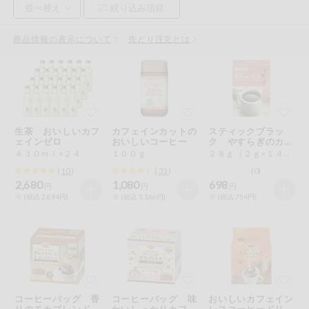
お気に入り注文
豆腐・納豆・
こんにゃく
商品情報の表示について
先どり注文とは
注文履歴注文
冷蔵おかず
特価情報
WEBカタログ
冷凍食品
ミールキット
生茶 おいしいカフ
カフェインカットの
スティックブラッ
先着限定から探す
など
ェインゼロ
おいしいコーヒー
ク やすらぎのカフ
アレルゲン情報
ェインレス
４３０ｍｌ×２４
１００ｇ
２８ｇ（２ｇ×１４本）
特定原材料と特定原材料に準ずるものが含まれていない商品
人気カテゴリ
(
10
)
(
33
)
(0)
麺類
を検索できます。
2,680
1,080
698
円
円
円
※ (税込 2,894円)
※ (税込 1,166円)
※ (税込 754円)
食品から探す
特定原材料
乾物・粉類
小麦
そば
卵
乳
家庭用品から探す
レトルト・缶
詰・瓶詰
落花生
えび
かに
くるみ
目的から探す
調味料・だ
し・油・ルー
コーヒーバッグ 香
コーヒーバッグ 味
おいしいカフェイン
生協独自
りのモカブレンド
わいしっかりカフェ
レスコーヒードリッ