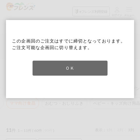
食品
家庭用品
目的
eフレンズ利用登録
から探す
から探す
から探す
検索条件を指定してください。全項目に条件を指定しなくて
果物
果物すべて
６月３回 Ｄ週
ログイン
も検索できます。
この企画回のご注文はすでに締切となっております。
検索
野菜
ご注文可能な企画回に切り替えます。
キーワード
カテゴリから探す
詳細検索
次回予定検索
生協加入はこちら
肉・ハム・ソ
ーセージ
トップ
ベビー・キッズ関連
ママ向け食品
ＯＫ
eフレンズとは
ママ向け食品
キーワードをすべて含む
魚介・加工品
いずれかのキーワードを含む
登録から開始まで
ク
ベビー・キッズ関連
サプリメント・栄養補助食品
アレルゲ
米・雑穀など
品
ママ向け食品
おむつ・おしりふき
ベビー・キッズ向け用
メーカー名
卵・牛乳・乳
先着限定
製品
注文番号注文
11
件
表示：
1列
2列
3列
1～11件 (
60件
90件
)
パン・ジャム
カテゴリ