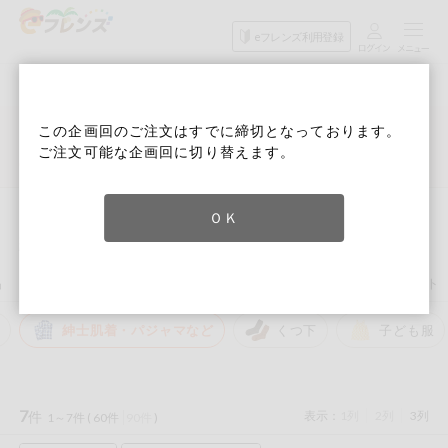
食品
家庭用品
目的
eフレンズ利用登録
から探す
から探す
から探す
検索条件を指定してください。全項目に条件を指定しなくて
果物
果物すべて
６月３回 Ｄ週
ログイン
も検索できます。
この企画回のご注文はすでに締切となっております。
検索
野菜
ご注文可能な企画回に切り替えます。
キーワード
カテゴリから探す
詳細検索
次回予定検索
生協加入はこちら
肉・ハム・ソ
ーセージ
トップ
家庭用品から探す
衣料品
紳士肌着・パジャマなど
ＯＫ
eフレンズとは
紳士肌着・パジャマなど
キーワードをすべて含む
魚介・加工品
いずれかのキーワードを含む
登録から開始まで
品
コスメ＆ボディケア
ベビー
衣料品
趣味・娯楽
ペット
米・雑穀など
ど
紳士肌着・パジャマなど
くつ下
子ども服
メーカー名
卵・牛乳・乳
先着限定
製品
注文番号注文
7
件
表示：
1列
2列
3列
1～7件 (
60件
90件
)
パン・ジャム
カテゴリ