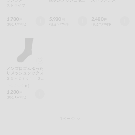
特定原材料に準ずるもの
ボクサーパンツ
ストライプ
おやつ
アーモンド
あわび
いか
1,780
5,980
2,480
円
円
円
自動注文システム登録
(税込 1,958円)
(税込 6,578円)
(税込 2,728円)
飲料
いくら
オレンジ
カシューナッツ
自動注文システム登録を確認する
酒・ノンアル
キウイフルーツ
牛肉
ごま
コール
自動注文システム登録を修正する
切り花・仏花
さけ
さば
ゼラチン
大豆
メンズ口ゴムゆった
くらしの定番品（毎週企画）
ティッシュ・
りメッシュソックス
鶏肉
バナナ
豚肉
トイレットペ
２５～２７ｃｍ ３色組
ーパー
(0)
衛生・生理用
マカダミアナッツ
もも
やまいも
1,280
円
品
専門ショップサイト
(税込 1,408円)
りんご
キッチン用品
パルコープ・よどがわ生協のサービス
アレルゲン情報は、商品企画時の情報のため、ご使用前には
洗濯・バス・
パルコープ・よどがわ生協の情報サイト
トイレ用品
必ず商品パッケージの表示をご確認ください。