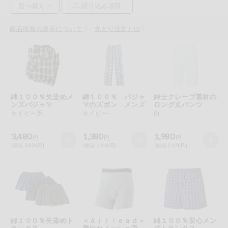
お気に入り注文
豆腐・納豆・
こんにゃく
商品情報の表示について
先どり注文とは
注文履歴注文
冷蔵おかず
特価情報
WEBカタログ
冷凍食品
ミールキット
綿１００％先染めメ
綿１００％ パジャ
紳士クレープ素材の
先着限定から探す
など
ンズパジャマ
マのズボン メンズ
ロング丈パンツ
アレルゲン情報
ネイビー系
ネイビー
白
特定原材料と特定原材料に準ずるものが含まれていない商品
人気カテゴリ
麺類
を検索できます。
3,480
1,380
1,980
円
円
円
(税込 3,828円)
(税込 1,518円)
(税込 2,178円)
食品から探す
特定原材料
乾物・粉類
小麦
そば
卵
乳
家庭用品から探す
レトルト・缶
詰・瓶詰
落花生
えび
かに
くるみ
目的から探す
調味料・だ
し・油・ルー
綿１００％先染めト
＜Ａｉｒｌｅａｄ＞
綿１００％安心メン
生協独自
ランクス
爽やかメッシュ吸水
ズトランクス