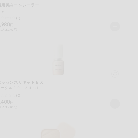
薬用美白コンシーラー
３ｇ
(0)
,980
円
税込 2,178円)
エッセンスリキッドＥＸ
オークル２０ ２４ｍＬ
(0)
,400
円
税込 3,740円)