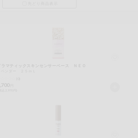
先どり商品表示
ドラマティックスキンセンサーベース ＮＥＯ
ラベンダー ２５ｍＬ
(0)
,700
円
税込 2,970円)
ツ
牛肉
ごま
さけ
やまいも
りんご