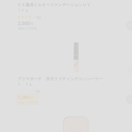
ＥＸ薬用ミルキーファンデーションＵＶ
おやつ
３０ｇ
アレルゲン情報は、商品企画時の情報のため、ご使用前に
(
8
)
特定原材料に準ずるものは、お取引先から情報提供のあっ
2,500
自動注文システム登録
円
飲料
(税込 2,750円)
酒・ノンアル
自動注文システム登録を確認する
コール
自動注文システム登録を修正する
切り花・仏花
くらしの定番品（毎週企画）
ティッシュ・
トイレットペ
ーパー
プリマボーテ 目元リフティングコンシーラー
６．５ｇ
衛生・生理用
(0)
品
専門ショップサイト
1,380
円
(税込 1,518円)
キッチン用品
パルコープ・よどがわ生協のサービス
洗濯・バス・
パルコープ・よどがわ生協の情報サイト
トイレ用品