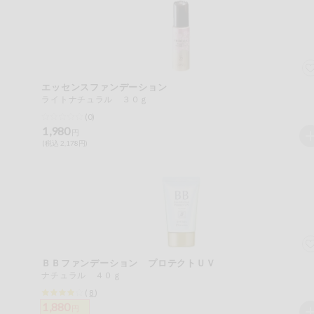
今週のお買い
得
コープ商品
エッセンスファンデーション
今週の新登場
ライトナチュラル ３０ｇ
(0)
1,980
よりどりでお
円
トク
(税込 2,178円)
複数注文でお
トク
ポイントがも
らえる！
お弁当用商品
ＢＢファンデーション プロテクトＵＶ
ナチュラル ４０ｇ
かんたん調理
(
8
)
1,880
円