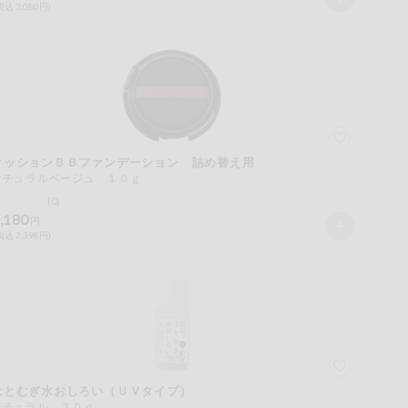
税込 3,080円)
クッションＢＢファンデーション 詰め替え用
ナチュラルベージュ １０ｇ
(0)
,180
円
税込 2,398円)
はとむぎ水おしろい（ＵＶタイプ）
ナチュラル ３０ｇ