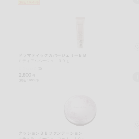
(税込 2,068円)
ミールキット
組合員さんの
リクエスト
いいもんみっ
け
ドラマティックカバージェリーＢＢ
オーガニック
ミディアムベージュ ３０ｇ
(0)
2,800
ベビー・キッ
円
ズ関連
(税込 3,080円)
サプリメン
ト・栄養補助
食品
アレルゲン対
応
エシカル
クッションＢＢファンデーション
ナチュラルベージュ マット １０ｇ