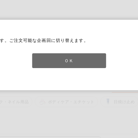
家庭用品
から探す
ても検索できます。
す。ご注文可能な企画回に切り替えます。
ＯＫ
チン用品
洗濯・バス・トイレ用品
住居・生活用品
コスメ＆ボ
ク・ネイル用品
ボディケア・エチケット
日焼け止め