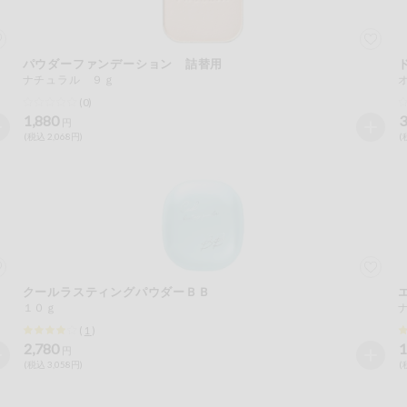
パウダーファンデーション 詰替用
ナチュラル ９ｇ
(0)
1,880
3
円
(税込 2,068円)
(
クールラスティングパウダーＢＢ
１０ｇ
(
1
)
2,780
1
円
(税込 3,058円)
(