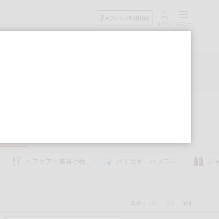
目的
eフレンズ利用登録
から探す
検索
詳細検索
次回予定検索
ディケア
ベビー
衣料品
趣味・娯楽
ペット
ヘアケア・美容小物
ハミガキ、ハブラシ
シ
表示：
1列
2列
3列