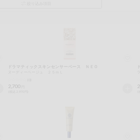
ドラマティックスキンセンサーベース ＮＥＯ
品を検索できます。
ヌーディーベージュ ２５ｍＬ
(0)
2,700
2
円
(税込 2,970円)
(
花生
えび
かに
くるみ
ら
オレンジ
カシューナッツ
キウイフルー
バナナ
豚肉
マカダミアナッツ
もも