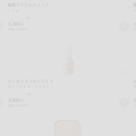
薬用リンクルクイック
１０ｇ
は必ず商品パッケージの表示をご確認ください。
(0)
た範囲でのお知らせです。
1,780
1
円
(税込 1,958円)
(
エッセンスリキッドＥＸ
オークル１０ ２４ｍＬ
(0)
3,400
3
円
(税込 3,740円)
(