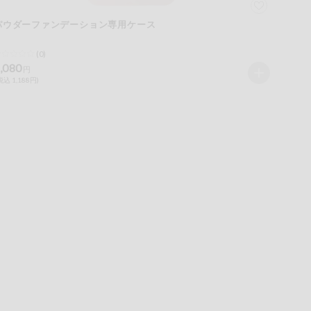
パウダーファンデーション専用ケース
(0)
,080
円
税込 1,188円)