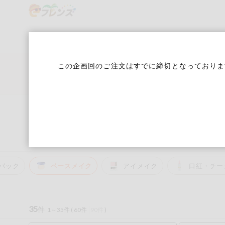
食品
から探す
検索条件を指定してください。全項目に条件を指定しなく
果物
果物すべて
６月３回 Ｄ週
ログイン
この企画回のご注文はすでに締切となっておりま
野菜
キーワード
カテゴリから探す
生協加入はこちら
肉・ハム・ソ
ーセージ
トップ
家庭用品から探す
コスメ＆ボディケア
ベースメイク
キーワードをすべて含む
eフレンズとは
ベースメイク
いずれかのキーワードを含む
魚介・加工品
登録から開始まで
ティッシュ・トイレットペーパー
衛生・生理用品
キッ
米・雑穀など
メーカー名
パック
ベースメイク
アイメイク
口紅・チー
卵・牛乳・乳
先着限定
製品
注文番号注文
35
件
1～35件 (
60件
90件
)
パン・ジャム
カテゴリ