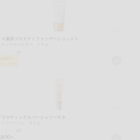
ＥＸ薬用プロテクトファンデーションＵＶ
ナチュラルイエロー ２５ｇ
(0)
,680
円
税込 2,948円)
ドラマティックカバージェリーＢＢ
ライトベージュ ３０ｇ
(0)
,800
円