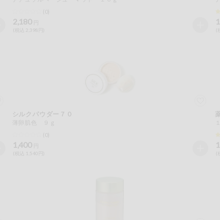
(0)
2,180
1
円
(税込 2,398円)
(
シルクパウダー７０
薄卵肌色 ９ｇ
(0)
1,400
1
円
(税込 1,540円)
(