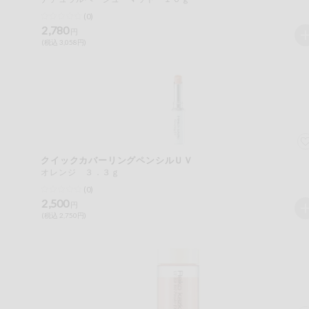
(0)
健康志向食品
2,780
円
(税込 3,058円)
推しコープ
年間登録米
クイックカバーリングペンシルＵＶ
オレンジ ３．３ｇ
(0)
2,500
円
(税込 2,750円)