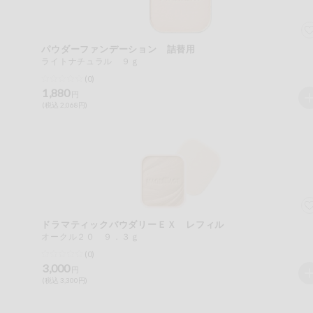
ご利用ガイド
住居・生活用
品
商品のリクエスト
パウダーファンデーション 詰替用
コスメ＆ボデ
ライトナチュラル ９ｇ
ィケア
(0)
アプリのダウンロード
1,880
円
ベビー
(税込 2,068円)
PC版サイトを表示
衣料品
テキスト注文サイトを表示
趣味・娯楽
お問い合わせ
ペット
ドラマティックパウダリーＥＸ レフィル
オークル２０ ９．３ｇ
先着限定企画
(0)
3,000
円
(税込 3,300円)
スマート・ワ
ン注文