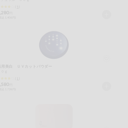
(
5
)
,280
円
税込 1,408円)
薬用美白 ＵＶカットパウダー
１０ｇ
(
1
)
,580
円
税込 1,738円)