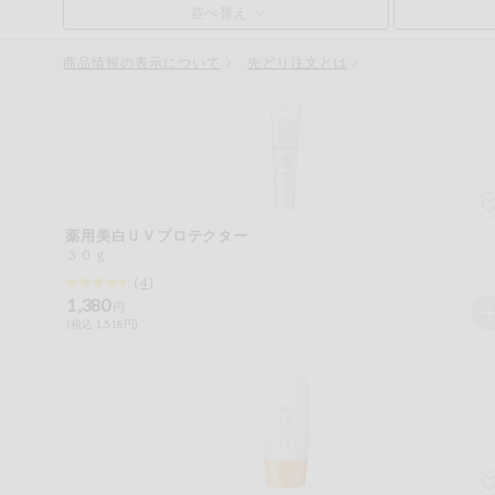
お気に入り注文
豆腐・納豆・
こんにゃく
商品情報の表示について
先どり注文とは
注文履歴注文
冷蔵おかず
特価情報
WEBカタログ
冷凍食品
ミールキット
先着限定から探す
アレルゲン情報
など
薬用美白ＵＶプロテクター
特定原材料と特定原材料に準ずるものが含まれていない商
３０ｇ
人気カテゴリ
麺類
(
4
)
特定原材料
1,380
円
(税込 1,518円)
食品から探す
小麦
そば
卵
乳
落
乾物・粉類
家庭用品から探す
レトルト・缶
特定原材料に準ずるもの
詰・瓶詰
アーモンド
あわび
いか
いく
目的から探す
調味料・だ
し・油・ルー
生協独自
さば
ゼラチン
大豆
鶏肉