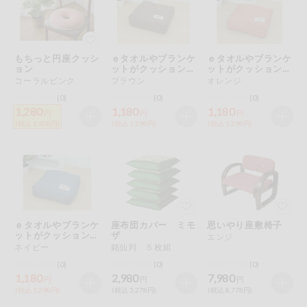
ミールキット
組合員さんの
もちっと円座クッシ
ｅタオルやブランケ
ｅタオルやブランケ
リクエスト
ョン
ットがクッションに
ットがクッションに
なる収納袋
なる収納袋
コーラルピンク
ブラウン
オレンジ
いいもんみっ
(0)
(0)
(0)
け
1,280
1,180
1,180
円
円
円
(税込 1,408円)
(税込 1,298円)
(税込 1,298円)
オーガニック
ベビー・キッ
ズ関連
サプリメン
ト・栄養補助
食品
ｅタオルやブランケ
座布団カバー ミモ
思いやり座敷椅子
ットがクッションに
ザ
エンジ
アレルゲン対
なる収納袋
ネイビー
銘仙判 ５枚組
応
(0)
(0)
(0)
1,180
2,980
7,980
円
円
円
エシカル
(税込 1,298円)
(税込 3,278円)
(税込 8,778円)