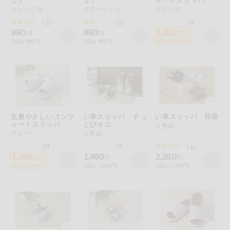
特定原材料に準ずるもの
オレンジＭ
グリーンＬＬ
ブラック
おやつ
アーモンド
あわび
いか
(
7
)
(
2
)
(0)
880
880
1,080
円
円
円
自動注文システム登録
(税込 968円)
(税込 968円)
(税込 1,188円)
飲料
いくら
オレンジ
カシューナッツ
自動注文システム登録を確認する
酒・ノンアル
キウイフルーツ
牛肉
ごま
コール
自動注文システム登録を修正する
切り花・仏花
さけ
さば
ゼラチン
大豆
足裏やさしいコンフ
い草スリッパ すっ
い草スリッパ 和香
くらしの定番品（毎週企画）
ティッシュ・
ォートスリッパ
とびネコ
４色組
鶏肉
バナナ
豚肉
トイレットペ
グレー
２色組
ーパー
(0)
(0)
(
6
)
衛生・生理用
マカダミアナッツ
もも
やまいも
1,080
1,480
2,280
円
円
円
品
専門ショップサイト
(税込 1,188円)
(税込 1,628円)
(税込 2,508円)
りんご
キッチン用品
パルコープ・よどがわ生協のサービス
アレルゲン情報は、商品企画時の情報のため、ご使用前には
洗濯・バス・
パルコープ・よどがわ生協の情報サイト
トイレ用品
必ず商品パッケージの表示をご確認ください。