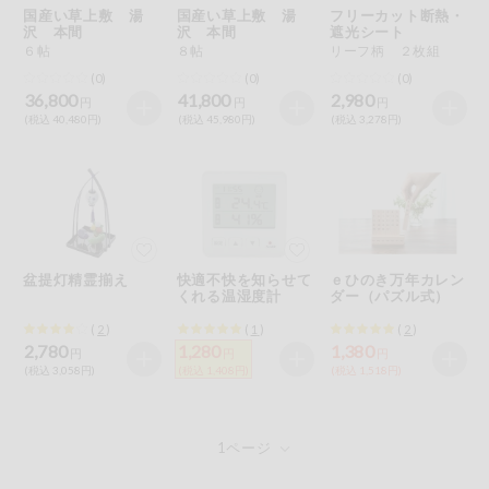
国産い草上敷 湯
国産い草上敷 湯
フリーカット断熱・
沢 本間
沢 本間
遮光シート
６帖
８帖
リーフ柄 ２枚組
(0)
(0)
(0)
36,800
41,800
2,980
円
円
円
(税込 40,480円)
(税込 45,980円)
(税込 3,278円)
盆提灯精霊揃え
快適不快を知らせて
ｅひのき万年カレン
くれる温湿度計
ダー（パズル式）
(
2
)
(
1
)
(
2
)
2,780
1,280
1,380
円
円
円
(税込 3,058円)
(税込 1,408円)
(税込 1,518円)