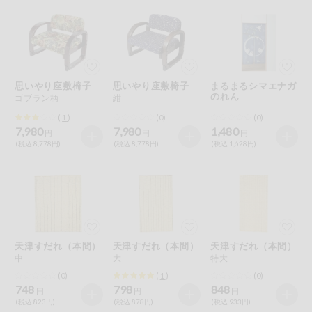
健康志向食品
推しコープ
思いやり座敷椅子
思いやり座敷椅子
まるまるシマエナガ
のれん
年間登録米
ゴブラン柄
紺
(
1
)
(0)
(0)
7,980
7,980
1,480
円
円
円
(税込 8,778円)
(税込 8,778円)
(税込 1,628円)
天津すだれ（本間）
天津すだれ（本間）
天津すだれ（本間）
中
大
特大
(0)
(
1
)
(0)
748
798
848
円
円
円
(税込 823円)
(税込 878円)
(税込 933円)