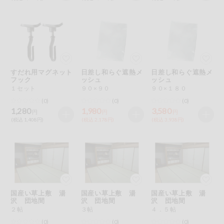
すだれ用マグネット
日差し和らぐ遮熱メ
日差し和らぐ遮熱メ
フック
ッシュ
ッシュ
１セット
９０×９０
９０×１８０
(0)
(0)
(0)
1,280
1,980
3,580
円
円
円
(税込 1,408円)
(税込 2,178円)
(税込 3,938円)
国産い草上敷 湯
国産い草上敷 湯
国産い草上敷 湯
沢 団地間
沢 団地間
沢 団地間
２帖
３帖
４．５帖
(0)
(0)
(0)