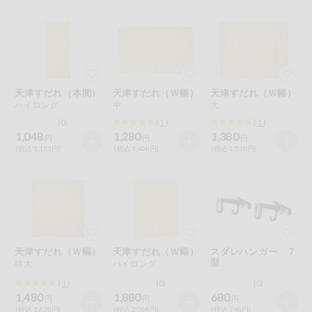
天津すだれ（本間）
天津すだれ（Ｗ幅）
天津すだれ（Ｗ幅）
ハイロング
中
大
(0)
(
1
)
(
1
)
1,048
1,280
1,380
円
円
円
(税込 1,153円)
(税込 1,408円)
(税込 1,518円)
天津すだれ（Ｗ幅）
天津すだれ（Ｗ幅）
スダレハンガー ７
型
特大
ハイロング
(
1
)
(0)
(0)
1,480
1,880
680
円
円
円
(税込 1,628円)
(税込 2,068円)
(税込 748円)