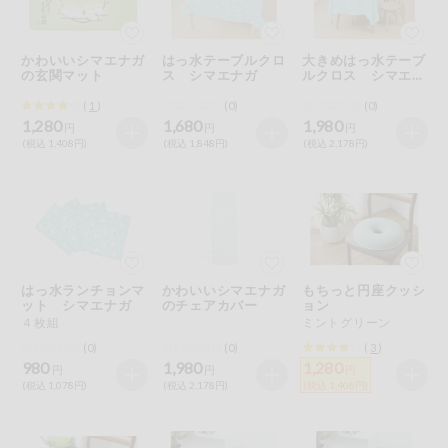
今週のお買い
得
かわいいシマエナガ
はっ水テーブルクロ
大きめはっ水テーブ
の玄関マット
ス シマエナガ
ルクロス シマエナ
コープ商品
ガ
(
1
)
(0)
(0)
1,280
1,680
1,980
円
円
円
今週の新登場
(税込 1,408円)
(税込 1,848円)
(税込 2,178円)
よりどりでお
トク
複数注文でお
トク
はっ水ランチョンマ
かわいいシマエナガ
もちっと円座クッシ
ポイントがも
ット シマエナガ
のチェアカバー
ョン
らえる！
４枚組
ミントグリーン
(0)
(0)
(
3
)
お弁当用商品
980
1,980
1,280
円
円
円
(税込 1,078円)
(税込 2,178円)
(税込 1,408円)
かんたん調理