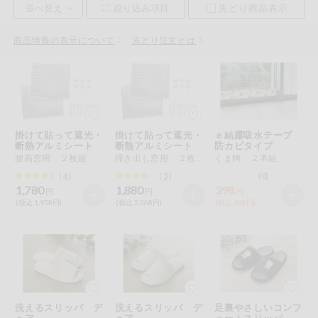
先どり商品表示
お気に入り注文
豆腐・納豆・
こんにゃく
商品情報の表示について
先どり注文とは
注文履歴注文
冷蔵おかず
特価情報
WEBカタログ
冷凍食品
ミールキット
掛けて貼って遮光・
掛けて貼って遮光・
ｅ結露吸水テープ
先着限定から探す
など
断熱アルミシート
断熱アルミシート
防カビタイプ
アレルゲン情報
腰高窓用 ２枚組
掃き出し窓用 ２枚組
くま柄 ２本組
特定原材料と特定原材料に準ずるものが含まれていない商品
人気カテゴリ
(
4
)
(
5
)
(0)
麺類
を検索できます。
1,780
1,880
398
円
円
円
(税込 1,958円)
(税込 2,068円)
(税込 438円)
食品から探す
特定原材料
乾物・粉類
小麦
そば
卵
乳
家庭用品から探す
レトルト・缶
詰・瓶詰
落花生
えび
かに
くるみ
目的から探す
調味料・だ
し・油・ルー
洗えるスリッパ デ
洗えるスリッパ デ
足裏やさしいコンフ
生協独自
ュア
ュア
ォートスリッパ