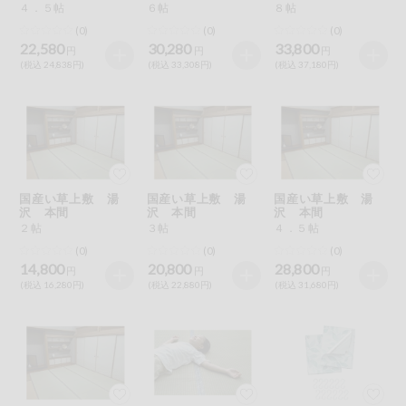
４．５帖
６帖
８帖
(0)
(0)
(0)
22,580
30,280
33,800
円
円
円
(税込 24,838円)
(税込 33,308円)
(税込 37,180円)
国産い草上敷 湯
国産い草上敷 湯
国産い草上敷 湯
沢 本間
沢 本間
沢 本間
２帖
３帖
４．５帖
(0)
(0)
(0)
14,800
20,800
28,800
円
円
円
(税込 16,280円)
(税込 22,880円)
(税込 31,680円)