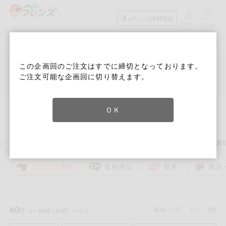
食品
家庭用品
目的
eフレンズ利用登録
から探す
から探す
から探す
検索条件を指定してください。全項目に条件を指定しなくて
果物
果物すべて
６月３回 Ｄ週
ログイン
も検索できます。
この企画回のご注文はすでに締切となっております。
検索
野菜
ご注文可能な企画回に切り替えます。
キーワード
カテゴリから探す
詳細検索
次回予定検索
生協加入はこちら
肉・ハム・ソ
ーセージ
トップ
家庭用品から探す
住居・生活用品
リビング用品
ＯＫ
eフレンズとは
リビング用品
キーワードをすべて含む
魚介・加工品
いずれかのキーワードを含む
登録から開始まで
品
住居・生活用品
コスメ＆ボディケア
ベビー
衣料品
趣
米・雑穀など
ル
リビング用品
収納用品
寝具
防災
メーカー名
卵・牛乳・乳
先着限定
製品
注文番号注文
60
件
表示：
1列
2列
3列
1～60件 (
60件
90件
)
パン・ジャム
カテゴリ