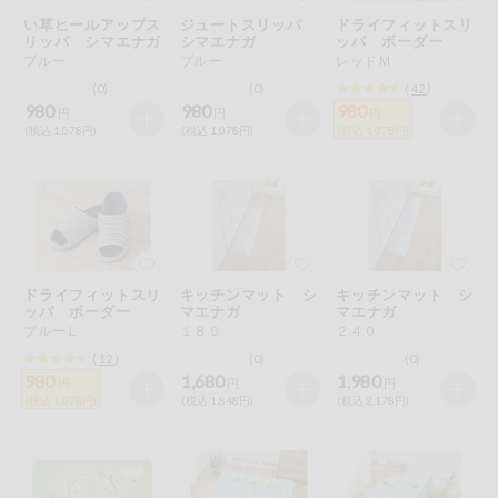
特定原材料に準ずるものは、お取引先から情報提供のあった
ご利用ガイド
住居・生活用
い草ヒールアップス
ジュートスリッパ
ドライフィットスリ
範囲でのお知らせです。
品
リッパ シマエナガ
シマエナガ
ッパ ボーダー
ブルー
ブルー
レッドＭ
商品のリクエスト
コスメ＆ボデ
(0)
(0)
(
42
)
ィケア
980
980
980
円
円
円
(税込 1,078円)
(税込 1,078円)
(税込 1,078円)
アプリのダウンロード
ベビー
PC版サイトを表示
衣料品
テキスト注文サイトを表示
趣味・娯楽
ドライフィットスリ
キッチンマット シ
キッチンマット シ
お問い合わせ
ッパ ボーダー
マエナガ
マエナガ
ブルーＬ
１８０
２４０
ペット
(
12
)
(0)
(0)
980
1,680
1,980
円
円
円
(税込 1,078円)
(税込 1,848円)
(税込 2,178円)
先着限定企画
スマート・ワ
ン注文