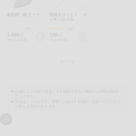
今週のお買い
得
南部鉄 鉄リーフ
先細スパッと！ キ
ッチンはさみ
コープ商品
(0)
(
4
)
1,480
598
円
円
(税込 1,628円)
(税込 658円)
今週の新登場
よりどりでお
トク
複数注文でお
トク
ポイントがも
20歳以上の年齢であることを確認できない場合には酒類を販売い
らえる！
たしません。
写真はイメージです。実際にお届けする商品と包材デザインなど
が異なる場合があリます。
お弁当用商品
かんたん調理