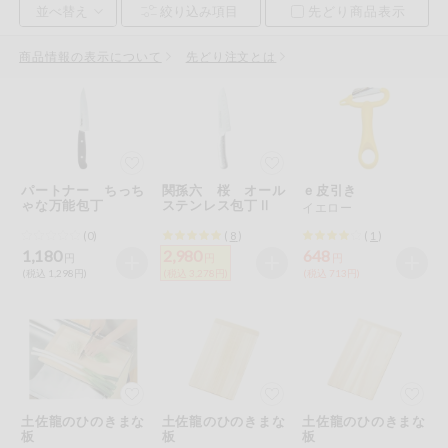
先どり商品表示
お気に入り注文
豆腐・納豆・
こんにゃく
商品情報の表示について
先どり注文とは
注文履歴注文
冷蔵おかず
特価情報
WEBカタログ
冷凍食品
ミールキット
パートナー ちっち
関孫六 桜 オール
ｅ皮引き
先着限定から探す
など
ゃな万能包丁
ステンレス包丁Ⅱ
イエロー
アレルゲン情報
(0)
(
8
)
(
1
)
特定原材料と特定原材料に準ずるものが含まれていない商品
人気カテゴリ
麺類
1,180
2,980
648
円
円
円
を検索できます。
(税込 1,298円)
(税込 3,278円)
(税込 713円)
食品から探す
特定原材料
乾物・粉類
小麦
そば
卵
乳
家庭用品から探す
レトルト・缶
詰・瓶詰
落花生
えび
かに
くるみ
目的から探す
調味料・だ
土佐龍のひのきまな
土佐龍のひのきまな
土佐龍のひのきまな
し・油・ルー
板
板
板
生協独自