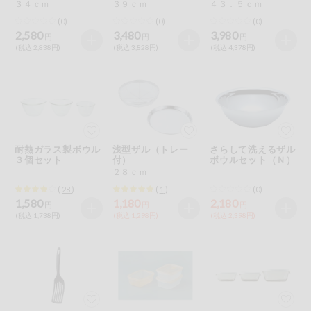
特定原材料に準ずるもの
３４ｃｍ
３９ｃｍ
４３．５ｃｍ
おやつ
(0)
(0)
(0)
アーモンド
あわび
いか
2,580
3,480
3,980
円
円
円
(税込 2,838円)
(税込 3,828円)
(税込 4,378円)
自動注文システム登録
飲料
いくら
オレンジ
カシューナッツ
自動注文システム登録を確認する
酒・ノンアル
キウイフルーツ
牛肉
ごま
コール
自動注文システム登録を修正する
切り花・仏花
さけ
さば
ゼラチン
大豆
耐熱ガラス製ボウル
浅型ザル（トレー
さらして洗えるザル
３個セット
付）
ボウルセット（Ｎ）
くらしの定番品（毎週企画）
ティッシュ・
鶏肉
バナナ
豚肉
２８ｃｍ
トイレットペ
ーパー
(
28
)
(
1
)
(0)
1,580
1,180
2,180
円
円
円
衛生・生理用
マカダミアナッツ
もも
やまいも
(税込 1,738円)
(税込 1,298円)
(税込 2,398円)
品
専門ショップサイト
りんご
キッチン用品
パルコープ・よどがわ生協のサービス
アレルゲン情報は、商品企画時の情報のため、ご使用前には
洗濯・バス・
パルコープ・よどがわ生協の情報サイト
トイレ用品
必ず商品パッケージの表示をご確認ください。