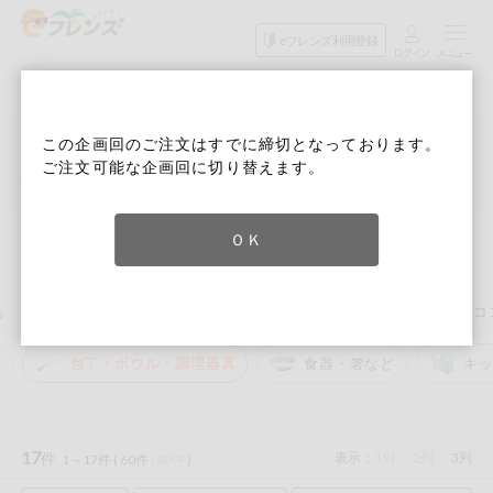
食品
家庭用品
目的
eフレンズ利用登録
から探す
から探す
から探す
検索条件を指定してください。全項目に条件を指定しなくて
果物
果物すべて
６月３回 Ｄ週
ログイン
も検索できます。
この企画回のご注文はすでに締切となっております。
検索
野菜
ご注文可能な企画回に切り替えます。
キーワード
カテゴリから探す
詳細検索
次回予定検索
生協加入はこちら
肉・ハム・ソ
ーセージ
トップ
家庭用品から探す
キッチン用品
包丁・ボウル・調理器具
ＯＫ
eフレンズとは
包丁・ボウル・調理器具
キーワードをすべて含む
魚介・加工品
いずれかのキーワードを含む
登録から開始まで
品
キッチン用品
洗濯・バス・トイレ用品
住居・生活用品
コ
米・雑穀など
ど
包丁・ボウル・調理器具
食器・箸など
キ
メーカー名
卵・牛乳・乳
先着限定
製品
注文番号注文
17
件
表示：
1列
2列
3列
1～17件 (
60件
90件
)
パン・ジャム
カテゴリ