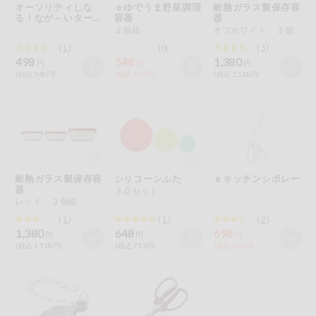
特定原材料に準ずるものは、お取引先から情報提供のあった
オーソリティしな
ｅゆでうま野菜調理
耐熱ガラス製保存容
ご利用ガイド
住居・生活用
範囲でのお知らせです。
る！なが～いターナ
容器
器
品
ー
２個組
オフホワイト ３個組
商品のリクエスト
(
1
)
(0)
(
5
)
コスメ＆ボデ
498
548
1,380
ィケア
円
円
円
(税込 548円)
(税込 603円)
(税込 1,518円)
アプリのダウンロード
ベビー
PC版サイトを表示
衣料品
テキスト注文サイトを表示
趣味・娯楽
耐熱ガラス製保存容
シリコーンふた
ｅキッチンシボレー
器
３点セット
お問い合わせ
レッド ３個組
ペット
(
1
)
(
1
)
(
2
)
1,380
648
698
円
円
円
(税込 1,518円)
(税込 713円)
(税込 768円)
先着限定企画
スマート・ワ
ン注文