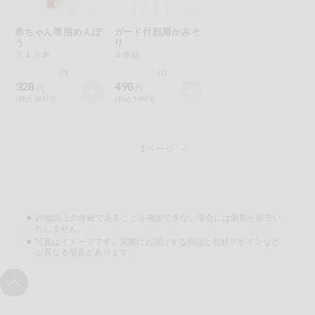
今週のお買い
得
赤ちゃん専用めんぼ
ガード付顔用かみそ
う
り
２１０本
９本組
コープ商品
(0)
(0)
328
498
円
円
今週の新登場
(税込 361円)
(税込 548円)
よりどりでお
トク
複数注文でお
トク
ポイントがも
20歳以上の年齢であることを確認できない場合には酒類を販売い
らえる！
たしません。
写真はイメージです。実際にお届けする商品と包材デザインなど
が異なる場合があリます。
お弁当用商品
かんたん調理