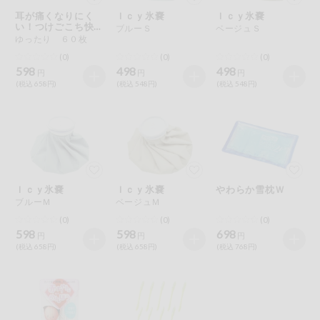
特定原材料に準ずるものは、お取引先から情報提供のあった
ご利用ガイド
住居・生活用
耳が痛くなりにく
Ｉｃｙ氷嚢
Ｉｃｙ氷嚢
範囲でのお知らせです。
品
い！つけごこち快適
ブルーＳ
ベージュＳ
マスク
ゆったり ６０枚
商品のリクエスト
コスメ＆ボデ
(0)
(0)
(0)
ィケア
598
498
498
円
円
円
(税込 658円)
(税込 548円)
(税込 548円)
アプリのダウンロード
ベビー
PC版サイトを表示
衣料品
テキスト注文サイトを表示
趣味・娯楽
Ｉｃｙ氷嚢
Ｉｃｙ氷嚢
やわらか雪枕Ｗ
お問い合わせ
ブルーＭ
ベージュＭ
ペット
(0)
(0)
(0)
598
598
698
円
円
円
(税込 658円)
(税込 658円)
(税込 768円)
先着限定企画
スマート・ワ
ン注文