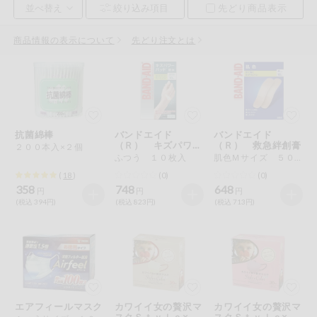
先どり商品表示
お気に入り注文
豆腐・納豆・
こんにゃく
商品情報の表示について
先どり注文とは
注文履歴注文
冷蔵おかず
特価情報
WEBカタログ
冷凍食品
ミールキット
抗菌綿棒
バンドエイド
バンドエイド
先着限定から探す
など
（Ｒ） キズパワー
（Ｒ） 救急絆創膏
２００本入×２個
アレルゲン情報
パッドＴＭ
ふつう １０枚入
肌色Ｍサイズ ５０枚入
特定原材料と特定原材料に準ずるものが含まれていない商品
人気カテゴリ
(
18
)
(0)
(0)
麺類
を検索できます。
358
748
648
円
円
円
(税込 394円)
(税込 823円)
(税込 713円)
食品から探す
特定原材料
乾物・粉類
小麦
そば
卵
乳
家庭用品から探す
レトルト・缶
詰・瓶詰
落花生
えび
かに
くるみ
目的から探す
調味料・だ
し・油・ルー
エアフィールマスク
カワイイ女の贅沢マ
カワイイ女の贅沢マ
生協独自
スクＳｔｙｌｅ×Ｃ
スクＳｔｙｌｅ×Ｃ