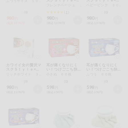
ふつうサイズ １００枚
特定原材料に準ずるもの
ｏｌｏｒ
ｏｌｏｒ
フレンチベージュ ３０枚
ベビーピンク ３０枚
おやつ
アーモンド
あわび
いか
(0)
(
1
)
(0)
980
980
980
円
円
円
自動注文システム登録
(税込 1,078円)
(税込 1,078円)
(税込 1,078円)
飲料
いくら
オレンジ
カシューナッツ
自動注文システム登録を確認する
酒・ノンアル
キウイフルーツ
牛肉
ごま
コール
自動注文システム登録を修正する
切り花・仏花
さけ
さば
ゼラチン
大豆
カワイイ女の贅沢マ
耳が痛くなりにく
耳が痛くなりにく
くらしの定番品（毎週企画）
ティッシュ・
スクＳｔｙｌｅ×Ｃ
い！つけごこち快適
い！つけごこち快適
鶏肉
バナナ
豚肉
トイレットペ
ｏｌｏｒ
マスク
マスク
リッチホワイト ３０枚
小さめ ６０枚
ふつう ６０枚
ーパー
(0)
(0)
(0)
衛生・生理用
マカダミアナッツ
もも
やまいも
980
598
598
円
円
円
品
専門ショップサイト
(税込 1,078円)
(税込 658円)
(税込 658円)
りんご
キッチン用品
パルコープ・よどがわ生協のサービス
アレルゲン情報は、商品企画時の情報のため、ご使用前には
洗濯・バス・
パルコープ・よどがわ生協の情報サイト
トイレ用品
必ず商品パッケージの表示をご確認ください。