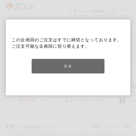
食品
家庭用品
目的
eフレンズ利用登録
から探す
から探す
から探す
検索条件を指定してください。全項目に条件を指定しなくて
果物
果物すべて
６月３回 Ｄ週
ログイン
も検索できます。
この企画回のご注文はすでに締切となっております。
検索
野菜
ご注文可能な企画回に切り替えます。
キーワード
カテゴリから探す
詳細検索
次回予定検索
生協加入はこちら
肉・ハム・ソ
ーセージ
トップ
家庭用品から探す
衛生・生理用品
衛生用品・マスク
ＯＫ
eフレンズとは
衛生用品・マスク
キーワードをすべて含む
魚介・加工品
いずれかのキーワードを含む
登録から開始まで
ー
衛生・生理用品
キッチン用品
洗濯・バス・トイレ用品
住
米・雑穀など
衛生用品・マスク
ハミガキ・ハブラシ
シ
メーカー名
卵・牛乳・乳
先着限定
製品
注文番号注文
17
件
表示：
1列
2列
3列
1～17件 (
60件
90件
)
パン・ジャム
カテゴリ