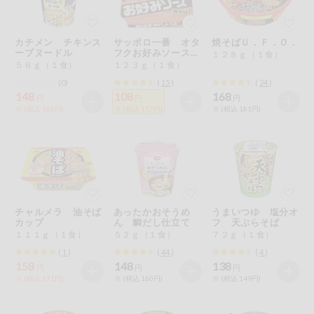
今週のお買い
得
カチメン チキンス
サッポロ一番 オタ
焼そばＵ．Ｆ．Ｏ．
ープヌードル
フクお好みソース味
１２８ｇ（１食）
コープ商品
焼そば
５６ｇ（１食）
１２３ｇ（１食）
(0)
(
15
)
(
24
)
148
108
168
今週の新登場
円
円
円
※ (税込 160円)
※ (税込 117円)
※ (税込 181円)
よりどりでお
トク
複数注文でお
トク
ポイントがも
チャルメラ 油そば
あったかおそうめ
うまいつゆ 塩分オ
らえる！
カップ
ん 鯛だし仕立て
フ 天ぷらそば
１１１ｇ（１食）
５２ｇ（１食）
７２ｇ（１食）
(
1
)
(
44
)
(
4
)
お弁当用商品
158
148
138
円
円
円
※ (税込 171円)
※ (税込 160円)
※ (税込 149円)
かんたん調理