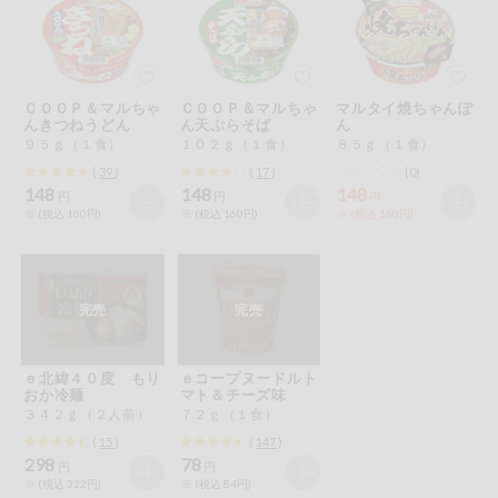
ミールキット
組合員さんの
リクエスト
ＣＯＯＰ＆マルちゃ
ＣＯＯＰ＆マルちゃ
マルタイ焼ちゃんぽ
んきつねうどん
ん天ぷらそば
ん
９５ｇ（１食）
１０２ｇ（１食）
８５ｇ（１食）
いいもんみっ
け
(
39
)
(
17
)
(0)
148
148
148
円
円
円
※ (税込 160円)
※ (税込 160円)
※ (税込 160円)
オーガニック
ベビー・キッ
ズ関連
完売
完売
サプリメン
ト・栄養補助
食品
ｅ北緯４０度 もり
ｅコープヌードルト
おか冷麺
マト＆チーズ味
アレルゲン対
応
３４２ｇ（２人前）
７２ｇ（１食）
(
15
)
(
147
)
298
78
エシカル
円
円
※ (税込 322円)
※ (税込 84円)