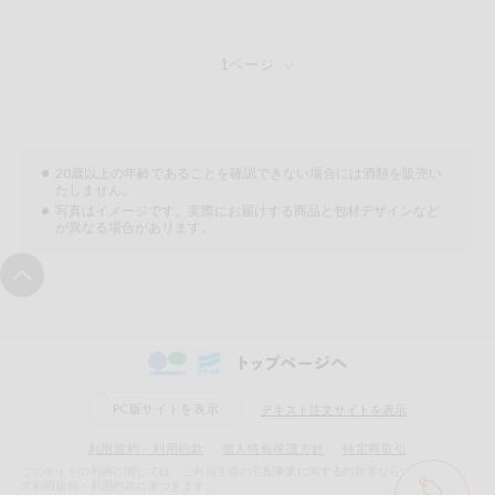
健康志向食品
推しコープ
年間登録米
20歳以上の年齢であることを確認できない場合には酒類を販売い
たしません。
写真はイメージです。実際にお届けする商品と包材デザインなど
が異なる場合があリます。
PC版サイトを表示
テキスト注文サイトを表示
利用規約・利用約款
個人情報保護方針
特定商取引
このサイトの利用に関しては、ご利用生協の宅配事業に関する約款等ならびにeフレン
ズ利用規程・利用約款に基づきます。