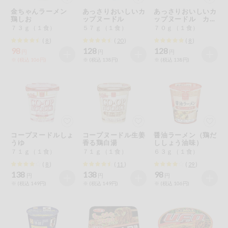
特定原材料に準ずるものは、お取引先から情報提供のあった
ご利用ガイド
住居・生活用
金ちゃんラーメン
あっさりおいしいカ
あっさりおいしいカ
範囲でのお知らせです。
品
鶏しお
ップヌードル
ップヌードル カレ
ー
７３ｇ（１食）
５７ｇ（１食）
７０ｇ（１食）
商品のリクエスト
コスメ＆ボデ
(
8
)
(
20
)
(
8
)
ィケア
98
128
128
円
円
円
※ (税込 106円)
※ (税込 138円)
※ (税込 138円)
アプリのダウンロード
ベビー
PC版サイトを表示
衣料品
テキスト注文サイトを表示
趣味・娯楽
コープヌードルしょ
コープヌードル生姜
醤油ラーメン（鶏だ
お問い合わせ
うゆ
香る鶏白湯
ししょう油味）
７１ｇ（１食）
７１ｇ（１食）
６３ｇ（１食）
ペット
(
8
)
(
11
)
(
29
)
138
138
98
円
円
円
※ (税込 149円)
※ (税込 149円)
※ (税込 106円)
先着限定企画
スマート・ワ
ン注文