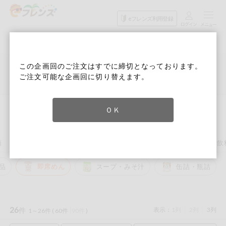
食品
家庭用品
目的
eフレンズ利用登録
から探す
から探す
から探す
検索条件を指定してください。全項目に条件を指定しなくて
果物
果物すべて
６月３回 Ｄ週
ログイン
も検索できます。
この企画回のご注文はすでに締切となっております。
検索
野菜
ご注文可能な企画回に切り替えます。
キーワード
カテゴリから探す
詳細検索
次回予定検索
生協加入はこちら
肉・ハム・ソ
ーセージ
トップ
食品から探す
レトルト・缶詰・瓶詰
即席めん
ＯＫ
eフレンズとは
即席めん
キーワードをすべて含む
魚介・加工品
いずれかのキーワードを含む
登録から開始まで
類
レトルト・缶詰・瓶詰
調味料・だし・油・ルー
おやつ
飲
米・雑穀など
品
即席めん
スープ・みそ汁
缶詰・瓶詰
メーカー名
卵・牛乳・乳
先着限定
製品
注文番号注文
26
件
表示：
1列
2列
3列
1～26件 (
60件
90件
)
パン・ジャム
カテゴリ