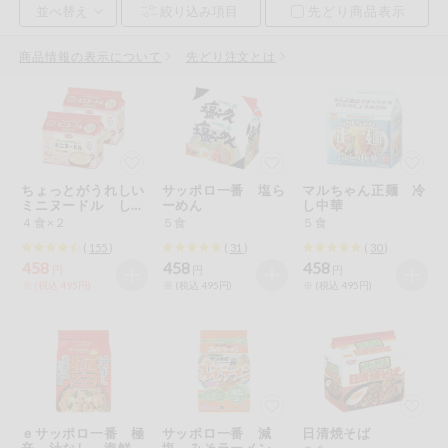
先どり商品表示
お気に入り注文
豆腐・納豆・
こんにゃく
商品情報の表示について
先どり注文とは
注文履歴注文
冷蔵おかず
特価情報
WEBカタログ
冷凍食品
ミールキット
ちょっとがうれしい
サッポロ一番 塩ら
マルちゃん正麺 冷
先着限定から探す
など
ミニヌードル しょ
ーめん
し中華
アレルゲン情報
うゆ味
４食×２
５食
５食
特定原材料と特定原材料に準ずるものが含まれていない商品
人気カテゴリ
(
155
)
(
31
)
(
30
)
麺類
を検索できます。
458
458
458
円
円
円
※ (税込 495円)
※ (税込 495円)
※ (税込 495円)
食品から探す
特定原材料
乾物・粉類
小麦
そば
卵
乳
家庭用品から探す
レトルト・缶
詰・瓶詰
落花生
えび
かに
くるみ
目的から探す
調味料・だ
し・油・ルー
ｅサッポロ一番 極
サッポロ一番 減
日清焼そば
生協独自
辛 汁なし 海鮮風
塩 みそラーメン