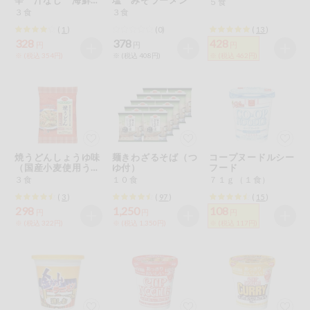
５食
特定原材料に準ずるもの
炒め麺
３食
３食
おやつ
アーモンド
あわび
いか
(
1
)
(0)
(
13
)
328
378
428
円
円
円
自動注文システム登録
※ (税込 354円)
※ (税込 408円)
※ (税込 462円)
飲料
いくら
オレンジ
カシューナッツ
自動注文システム登録を確認する
酒・ノンアル
キウイフルーツ
牛肉
ごま
コール
自動注文システム登録を修正する
切り花・仏花
さけ
さば
ゼラチン
大豆
焼うどんしょうゆ味
麺きわざるそば（つ
コープヌードルシー
くらしの定番品（毎週企画）
ティッシュ・
（国産小麦使用うど
ゆ付）
フード
鶏肉
バナナ
豚肉
トイレットペ
ん）
３食
１０食
７１ｇ（１食）
ーパー
(
3
)
(
97
)
(
15
)
衛生・生理用
マカダミアナッツ
もも
やまいも
298
1,250
108
円
円
円
品
専門ショップサイト
※ (税込 322円)
※ (税込 1,350円)
※ (税込 117円)
りんご
キッチン用品
パルコープ・よどがわ生協のサービス
アレルゲン情報は、商品企画時の情報のため、ご使用前には
洗濯・バス・
パルコープ・よどがわ生協の情報サイト
トイレ用品
必ず商品パッケージの表示をご確認ください。