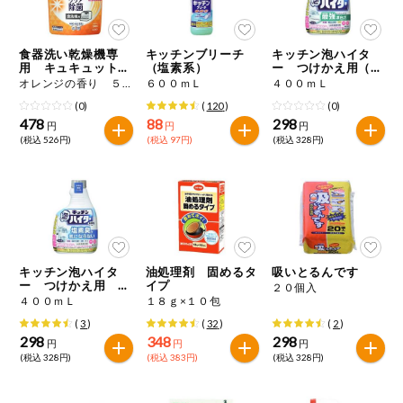
今週のお買い
得
食器洗い乾燥機専
キッチンブリーチ
キッチン泡ハイタ
用 キュキュットク
（塩素系）
ー つけかえ用（塩
コープ商品
リア除菌 粉末タイ
素系）
オレンジの香り ５００ｇ
６００ｍＬ
４００ｍＬ
プ つめかえ用
(0)
(
120
)
(0)
478
88
298
今週の新登場
円
円
円
(税込 526円)
(税込 97円)
(税込 328円)
よりどりでお
トク
複数注文でお
トク
ポイントがも
キッチン泡ハイタ
油処理剤 固めるタ
吸いとるんです
らえる！
ー つけかえ用 無
イプ
２０個入
臭性（塩素系）
４００ｍＬ
１８ｇ×１０包
(
3
)
(
32
)
(
2
)
お弁当用商品
298
348
298
円
円
円
(税込 328円)
(税込 383円)
(税込 328円)
かんたん調理