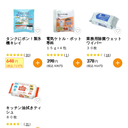
健康志向食品
推しコープ
タンクにポン！製氷
電気ケトル・ポット
業務用除菌ウェット
年間登録米
機キレイ
専科
ワイパー
１５ｇ×４包
３０枚
(
30
)
(
1
)
(
18
)
648
398
378
円
円
円
(税込 713円)
(税込 438円)
(税込 416円)
キッチン油拭きティ
シュ
８０枚
(
31
)