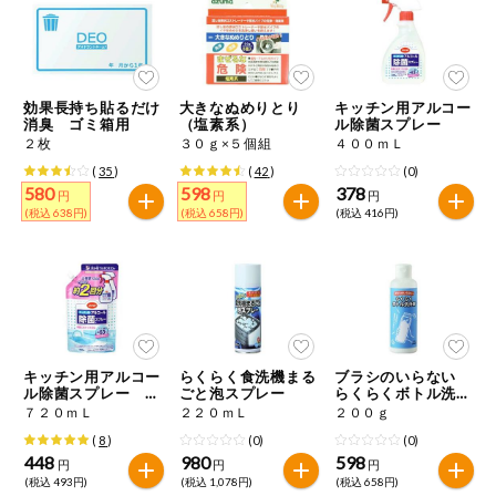
ミールキット
組合員さんの
リクエスト
効果長持ち貼るだけ
大きなぬめりとり
キッチン用アルコー
消臭 ゴミ箱用
（塩素系）
ル除菌スプレー
２枚
３０ｇ×５個組
４００ｍＬ
いいもんみっ
け
(
35
)
(
42
)
(0)
580
598
378
円
円
円
(税込 638円)
(税込 658円)
(税込 416円)
オーガニック
ベビー・キッ
ズ関連
サプリメン
ト・栄養補助
食品
キッチン用アルコー
らくらく食洗機まる
ブラシのいらない
ル除菌スプレー つ
ごと泡スプレー
らくらくボトル洗浄
アレルゲン対
めかえ用
剤
応
７２０ｍＬ
２２０ｍＬ
２００ｇ
(
8
)
(0)
(0)
448
980
598
エシカル
円
円
円
(税込 493円)
(税込 1,078円)
(税込 658円)