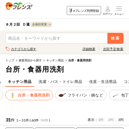
食品
家庭用品
目的
eフレンズ利用登録
から探す
から探す
から探す
検索条件を指定してください。全項目に条件を指定しなくて
果物
果物すべて
８月２回 Ｄ週
ログイン
も検索できます。
検索
野菜
キーワード
カテゴリから探す
詳細検索
次回予定検索
生協加入はこちら
肉・ハム・ソ
ーセージ
トップ
家庭用品から探す
キッチン用品
台所・食器用洗剤
eフレンズとは
台所・食器用洗剤
キーワードをすべて含む
魚介・加工品
いずれかのキーワードを含む
登録から開始まで
品
キッチン用品
洗濯・バス・トイレ用品
住居・生活用品
コ
米・雑穀など
ジ
台所・食器用洗剤
フライパン・鍋など
包
メーカー名
卵・牛乳・乳
先着限定
製品
注文番号注文
31
件
表示：
1列
2列
3列
1～31件 (
60件
90件
)
パン・ジャム
カテゴリ