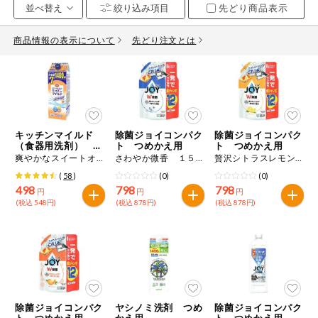
先どり商品表示
お気に入り注文
豆腐・納豆・
こんにゃく
商品情報の表示について
先どり注文とは
注文履歴注文
冷蔵おかず
特価情報
WEBカタログ
冷凍食品
ミールキット
キッチンマイルド
除菌ジョイコンパク
除菌ジョイコンパク
先着限定から探す
など
（食器用洗剤） つ
ト つめかえ用
ト つめかえ用
アレルゲン情報
めかえ用
爽やかなスイートオレンジの香り（微香性） １４００ｍＬ
さわやか微香 １５５０ｍＬ
贅沢シトラスレモンの香り １５５０ｍＬ
特定原材料と特定原材料に準ずるものが含まれていない商品
人気カテゴリ
(
58
)
(0)
(0)
麺類
を検索できます。
498
798
798
円
円
円
(税込 548円)
(税込 878円)
(税込 878円)
食品から探す
特定原材料
乾物・粉類
小麦
そば
卵
乳
家庭用品から探す
レトルト・缶
詰・瓶詰
落花生
えび
かに
くるみ
目的から探す
調味料・だ
し・油・ルー
除菌ジョイコンパク
ヤシノミ洗剤 つめ
除菌ジョイコンパク
生協独自
ト つめかえ用
かえ用
ト つめかえ用