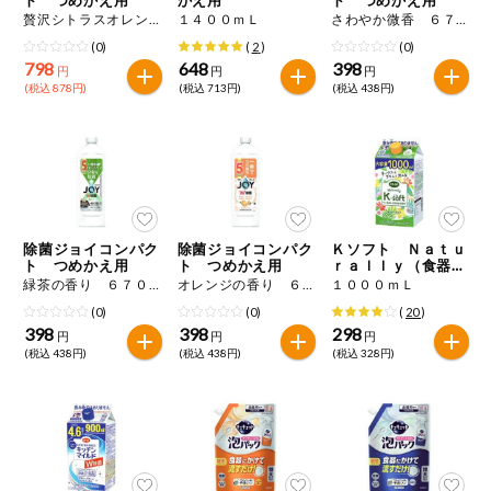
特定原材料に準ずるもの
贅沢シトラスオレンジの香り １５５０ｍＬ
１４００ｍＬ
さわやか微香 ６７０ｍＬ
おやつ
アーモンド
あわび
いか
(0)
(
2
)
(0)
798
648
398
円
円
円
自動注文システム登録
(税込 878円)
(税込 713円)
(税込 438円)
飲料
いくら
オレンジ
カシューナッツ
自動注文システム登録を確認する
酒・ノンアル
キウイフルーツ
牛肉
ごま
コール
自動注文システム登録を修正する
切り花・仏花
さけ
さば
ゼラチン
大豆
除菌ジョイコンパク
除菌ジョイコンパク
Ｋソフト Ｎａｔｕ
くらしの定番品（毎週企画）
ティッシュ・
ト つめかえ用
ト つめかえ用
ｒａｌｌｙ（食器用
鶏肉
バナナ
豚肉
トイレットペ
洗剤） つめかえ用
緑茶の香り ６７０ｍＬ
オレンジの香り ６７０ｍＬ
１０００ｍＬ
ーパー
(0)
(0)
(
20
)
衛生・生理用
マカダミアナッツ
もも
やまいも
398
398
298
円
円
円
品
専門ショップサイト
(税込 438円)
(税込 438円)
(税込 328円)
りんご
キッチン用品
パルコープ・よどがわ生協のサービス
アレルゲン情報は、商品企画時の情報のため、ご使用前には
洗濯・バス・
パルコープ・よどがわ生協の情報サイト
トイレ用品
必ず商品パッケージの表示をご確認ください。