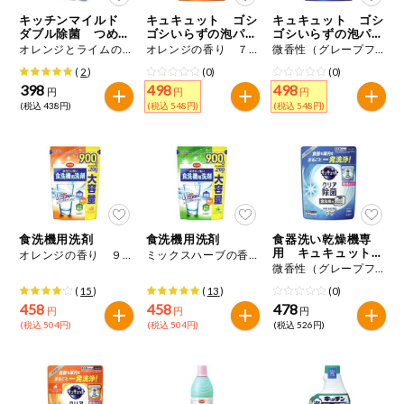
特定原材料に準ずるものは、お取引先から情報提供のあった
ご利用ガイド
住居・生活用
キッチンマイルド
キュキュット ゴシ
キュキュット ゴシ
範囲でのお知らせです。
品
ダブル除菌 つめか
ゴシいらずの泡パッ
ゴシいらずの泡パッ
え用
ク つめかえ用
ク つめかえ用
オレンジとライムの香り ９００ｍＬ
オレンジの香り ７２０ｍＬ
微香性（グレープフルーツの香り） ７２０ｍＬ
商品のリクエスト
コスメ＆ボデ
(
2
)
(0)
(0)
ィケア
398
498
498
円
円
円
(税込 438円)
(税込 548円)
(税込 548円)
アプリのダウンロード
ベビー
PC版サイトを表示
衣料品
テキスト注文サイトを表示
趣味・娯楽
食洗機用洗剤
食洗機用洗剤
食器洗い乾燥機専
お問い合わせ
用 キュキュットク
オレンジの香り ９００ｇ
ミックスハーブの香り ９００ｇ
リア除菌 粉末タイ
微香性（グレープフルーツの香り） ５００ｇ
ペット
プ つめかえ用
(
15
)
(
13
)
(0)
458
458
478
円
円
円
(税込 504円)
(税込 504円)
(税込 526円)
先着限定企画
スマート・ワ
ン注文