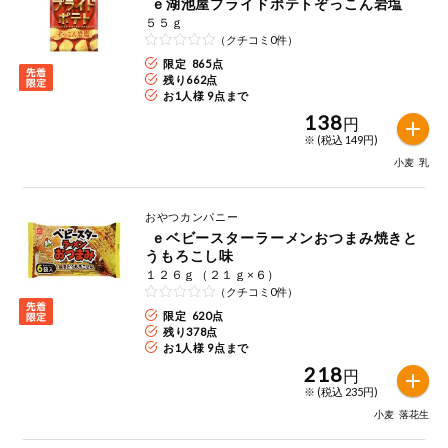
ｅ湖池屋プライドポテトぞっこん岩塩
５５ｇ
（クチコミ0件）
限定 865点
残り
662
点
お1人様 9点まで
138
円
※ (税込 149円)
小麦
乳
おやつカンパニー
ｅベビースターラーメンおつまみ焼きと
うもろこし味
１２６ｇ（２１ｇ×６）
（クチコミ0件）
限定 620点
残り
378
点
お1人様 9点まで
218
円
※ (税込 235円)
小麦
落花生