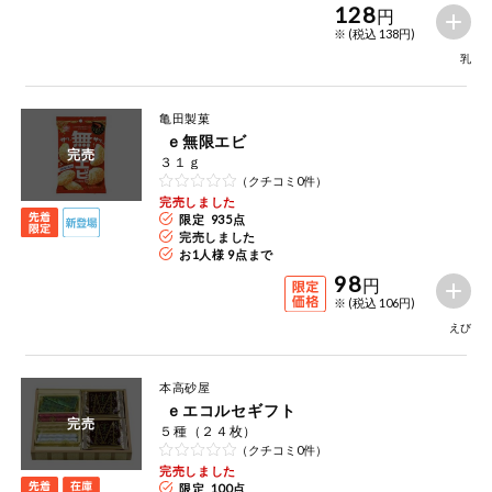
128
円
※ (税込 138円)
乳
亀田製菓
ｅ無限エビ
完売
３１ｇ
（クチコミ0件）
完売しました
限定 935点
完売しました
お1人様 9点まで
98
円
※ (税込 106円)
えび
本高砂屋
ｅエコルセギフト
完売
５種（２４枚）
（クチコミ0件）
完売しました
限定 100点