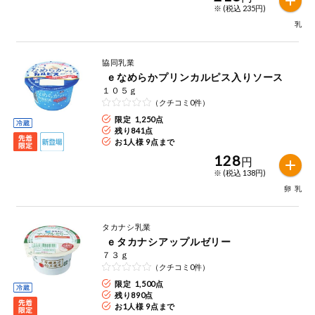
特定原材料に準ずるもの
※ (税込 235円)
おやつ
乳
アーモンド
あわび
いか
自動注文システム登録
飲料
協同乳業
いくら
オレンジ
カシューナッツ
ｅなめらかプリンカルピス入りソース
１０５ｇ
自動注文システム登録を確認する
酒・ノンアル
キウイフルーツ
牛肉
ごま
（クチコミ0件）
コール
限定 1,250点
自動注文システム登録を修正する
残り
841
点
切り花・仏花
さけ
さば
ゼラチン
大豆
お1人様 9点まで
128
円
くらしの定番品（毎週企画）
ティッシュ・
※ (税込 138円)
鶏肉
バナナ
豚肉
トイレットペ
ーパー
卵
乳
衛生・生理用
マカダミアナッツ
もも
やまいも
品
専門ショップサイト
タカナシ乳業
ｅタカナシアップルゼリー
りんご
キッチン用品
７３ｇ
パルコープ・よどがわ生協のサービス
（クチコミ0件）
限定 1,500点
アレルゲン情報は、商品企画時の情報のため、ご使用前には
洗濯・バス・
パルコープ・よどがわ生協の情報サイト
残り
890
点
トイレ用品
必ず商品パッケージの表示をご確認ください。
お1人様 9点まで