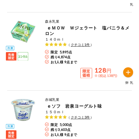
乳
ミールキット
森永乳業
組合員さんの
ｅＭＯＷ Ｗジェラート 塩バニラ＆メ
リクエスト
ロン
１４０ｍｌ
いいもんみっ
（
クチコミ
1
件
）
け
限定 5,895点
残り
4,874
点
オーガニック
お1人様 9点まで
128
円
ベビー・キッ
※ (税込 138円)
ズ関連
卵
乳
サプリメン
ト・栄養補助
赤城乳業
食品
ｅソフ 岩泉ヨーグルト味
アレルゲン対
１５０ｍｌ
応
（
クチコミ
3
件
）
限定 5,000点
残り
3,603
点
エシカル
お1人様 9点まで