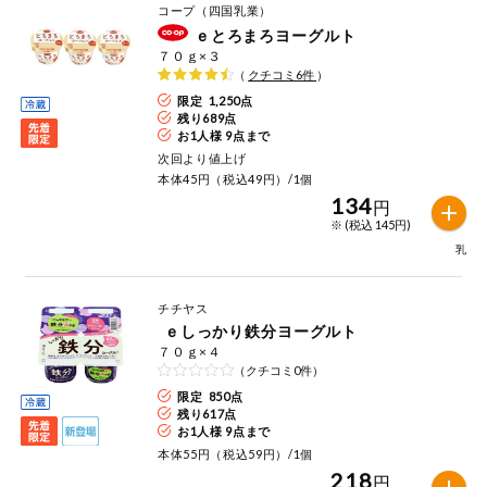
お気に入り注文
コープ（四国乳業）
豆腐・納豆・
ｅとろまろヨーグルト
こんにゃく
７０ｇ×３
注文履歴注文
（
クチコミ
6
件
）
冷蔵おかず
限定 1,250点
特価情報
残り
689
点
WEBカタログ
お1人様 9点まで
冷凍食品
次回より値上げ
本体45円（税込49円）/1個
134
ミールキット
円
先着限定から探す
など
※ (税込 145円)
アレルゲン情報
乳
特定原材料と特定原材料に準ずるものが含まれていない商品
人気カテゴリ
麺類
を検索できます。
チチヤス
食品から探す
特定原材料
ｅしっかり鉄分ヨーグルト
乾物・粉類
７０ｇ×４
小麦
そば
卵
乳
（クチコミ0件）
家庭用品から探す
レトルト・缶
限定 850点
詰・瓶詰
残り
617
点
落花生
えび
かに
くるみ
目的から探す
お1人様 9点まで
調味料・だ
本体55円（税込59円）/1個
し・油・ルー
218
円
生協独自