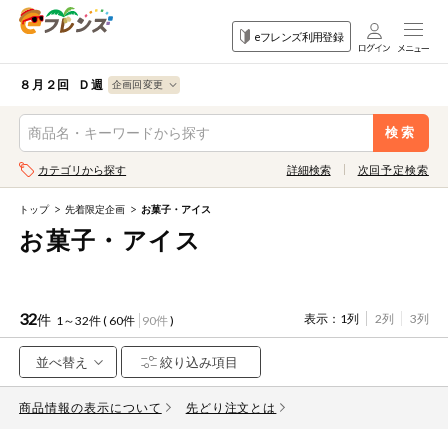
食品
家庭用品
目的
eフレンズ利用登録
から探す
から探す
から探す
検索条件を指定してください。全項目に条件を指定しなくて
果物
果物すべて
８月２回 Ｄ週
ログイン
も検索できます。
検索
野菜
キーワード
カテゴリから探す
詳細検索
次回予定検索
生協加入はこちら
肉・ハム・ソ
ーセージ
トップ
先着限定企画
お菓子・アイス
eフレンズとは
お菓子・アイス
キーワードをすべて含む
魚介・加工品
いずれかのキーワードを含む
登録から開始まで
米・雑穀など
32
件
表示：
1列
2列
3列
1～32件 (
60件
90件
)
メーカー名
卵・牛乳・乳
先着限定
製品
商品情報の表示について
注文番号注文
先どり注文とは
パン・ジャム
カテゴリ