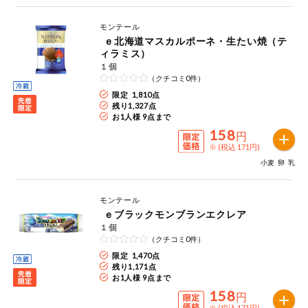
モンテール
ｅ北海道マスカルポーネ・生たい焼（テ
ィラミス）
１個
（クチコミ0件）
限定 1,810点
残り
1,327
点
お1人様 9点まで
158
円
※ (税込 171円)
小麦
卵
乳
モンテール
ｅブラックモンブランエクレア
１個
（クチコミ0件）
限定 1,470点
残り
1,171
点
お1人様 9点まで
158
円
※ (税込 171円)