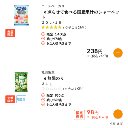
エースベーカリー
ｅ凍らせて食べる国産果汁のシャーベッ
ト
２０ｇ×１５
（
クチコミ
29
件
）
限定 1,400点
残り
975
点
お1人様 9点まで
238
円
※ (税込 257円)
亀田製菓
ｅ無限のり
３１ｇ
（クチコミ0件）
限定 935点
残り
262
点
お1人様 9点まで
98
円
※ (税込 106円)
小麦
えび