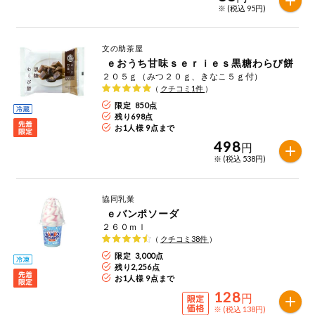
※ (税込 95円)
今週のお買い
得
文の助茶屋
コープ商品
ｅおうち甘味ｓｅｒｉｅｓ黒糖わらび餅
２０５ｇ（みつ２０ｇ、きなこ５ｇ付）
（
クチコミ
1
件
）
今週の新登場
限定 850点
残り
698
点
お1人様 9点まで
よりどりでお
トク
498
円
※ (税込 538円)
複数注文でお
トク
協同乳業
ポイントがも
ｅバンポソーダ
らえる！
２６０ｍｌ
（
クチコミ
38
件
）
お弁当用商品
限定 3,000点
残り
2,256
点
お1人様 9点まで
128
かんたん調理
円
※ (税込 138円)