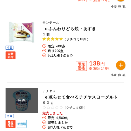
小麦
卵
乳
モンテール
ｅふんわりどら焼・あずき
１個
（
クチコミ
18
件
）
限定 600点
残り
209
点
お1人様 9点まで
138
円
※ (税込 149円)
小麦
卵
乳
チチヤス
ｅ凍らせて食べるチチヤスヨーグルト
完売
９０ｇ
（クチコミ0件）
完売しました
限定 1,500点
完売しました
お1人様 9点まで