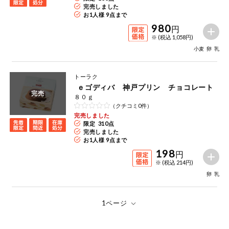
完売しました
お1人様 9点まで
980
円
※ (税込 1,058円)
小麦
卵
乳
トーラク
ｅゴディバ 神戸プリン チョコレート
完売
８０ｇ
（クチコミ0件）
完売しました
限定 310点
完売しました
お1人様 9点まで
198
円
※ (税込 214円)
卵
乳