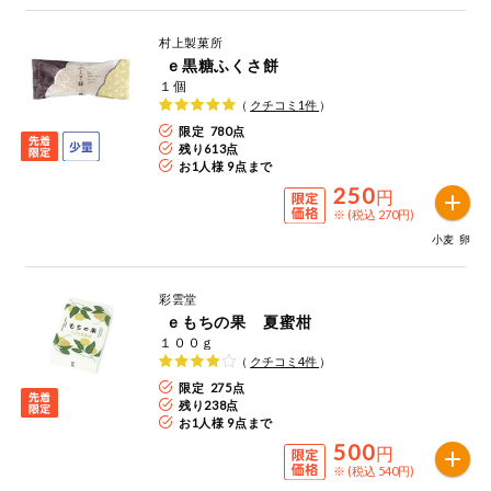
村上製菓所
ｅ黒糖ふくさ餅
１個
（
クチコミ
1
件
）
限定 780点
残り
613
点
お1人様 9点まで
250
円
※ (税込 270円)
小麦
卵
彩雲堂
ｅもちの果 夏蜜柑
１００ｇ
（
クチコミ
4
件
）
限定 275点
残り
238
点
お1人様 9点まで
500
円
※ (税込 540円)