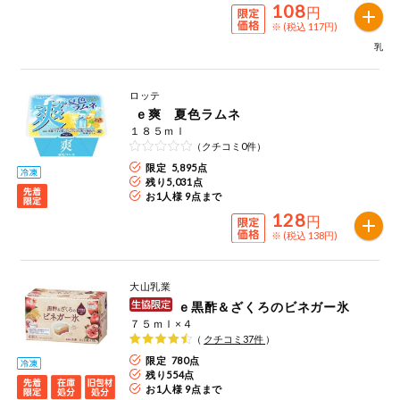
108
円
健康志向食品
※ (税込 117円)
乳
推しコープ
ロッテ
ｅ爽 夏色ラムネ
年間登録米
１８５ｍｌ
（クチコミ0件）
限定 5,895点
残り
5,031
点
お1人様 9点まで
128
円
※ (税込 138円)
大山乳業
ｅ黒酢＆ざくろのビネガー氷
７５ｍｌ×４
（
クチコミ
37
件
）
限定 780点
残り
554
点
お1人様 9点まで