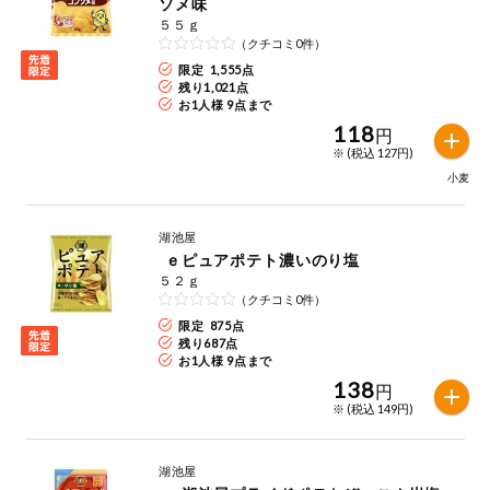
ソメ味
５５ｇ
（クチコミ0件）
限定 1,555点
残り
1,021
点
お1人様 9点まで
118
円
※ (税込 127円)
小麦
湖池屋
ｅピュアポテト濃いのり塩
５２ｇ
（クチコミ0件）
限定 875点
残り
687
点
お1人様 9点まで
138
円
※ (税込 149円)
湖池屋