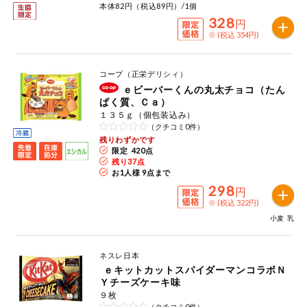
本体82円（税込89円）/1個
328
円
※ (税込 354円)
コープ（正栄デリシィ）
ｅビーバーくんの丸太チョコ（たん
ぱく質、Ｃａ）
１３５ｇ（個包装込み）
（クチコミ0件）
残りわずかです
限定 420点
残り
37
点
お1人様 9点まで
298
円
※ (税込 322円)
小麦
乳
ネスレ日本
ｅキットカットスパイダーマンコラボＮ
Ｙチーズケーキ味
９枚
（クチコミ0件）