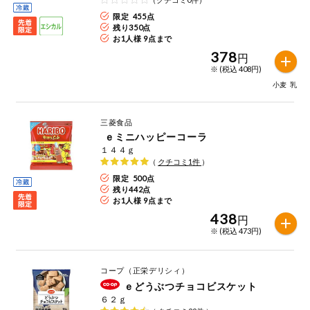
限定 455点
残り
350
点
お1人様 9点まで
378
円
※ (税込 408円)
小麦
乳
三菱食品
ｅミニハッピーコーラ
１４４ｇ
（
クチコミ
1
件
）
限定 500点
残り
442
点
お1人様 9点まで
438
円
※ (税込 473円)
コープ（正栄デリシィ）
ｅどうぶつチョコビスケット
６２ｇ