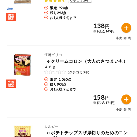
（
クチコミ
29
件
）
限定 920点
残り
293
点
お1人様 9点まで
138
円
※ (税込 149円)
小麦
卵
乳
江崎グリコ
ｅクリームコロン（大人のさつまいも）
４８ｇ
（クチコミ0件）
限定 1,060点
残り
908
点
お1人様 9点まで
158
円
※ (税込 171円)
小麦
卵
乳
カルビー
ｅポテトチップスザ厚切りのためのコン