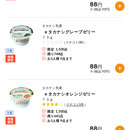
特定原材料に準ずるものは、お取引先から情報提供のあった
88
円
ご利用ガイド
住居・生活用
範囲でのお知らせです。
※ (税込 95円)
品
商品のリクエスト
コスメ＆ボデ
タカナシ乳業
ィケア
ｅタカナシグレープゼリー
アプリのダウンロード
７３ｇ
ベビー
（クチコミ0件）
PC版サイトを表示
限定 1,500点
残り
748
点
衣料品
お1人様 9点まで
テキスト注文サイトを表示
88
円
※ (税込 95円)
趣味・娯楽
お問い合わせ
タカナシ乳業
ペット
ｅタカナシオレンジゼリー
７３ｇ
（
クチコミ
1
件
）
先着限定企画
限定 1,500点
残り
641
点
スマート・ワ
お1人様 9点まで
ン注文
88
円