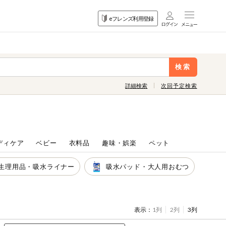
目的
eフレンズ利用登録
から探す
検索
詳細検索
次回予定検索
ディケア
ベビー
衣料品
趣味・娯楽
ペット
生理用品・吸水ライナー
吸水パッド・大人用おむつ
表示：
1列
2列
3列