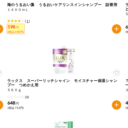
海のうるおい藻 うるおいケアリンスインシャンプー 詰替用
１４００ｍＬ
は必ず商品パッケージの表示をご確認ください。
た範囲でのお知らせです。
(
1
)
598
円
(税込 658円)
(
ラックス スーパーリッチシャイン モイスチャー保湿シャン
プー つめかえ用
５６０ｇ
(0)
648
円
(税込 713円)
(