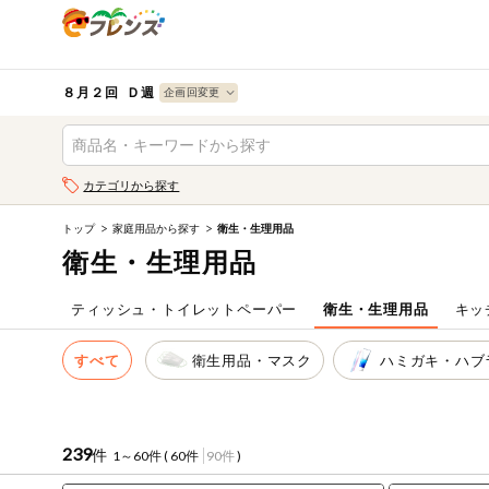
食品
から探す
検索条件を指定してください。全項目に条件を指定しなく
果物
果物すべて
８月２回 Ｄ週
ログイン
野菜
キーワード
カテゴリから探す
生協加入はこちら
肉・ハム・ソ
ーセージ
トップ
家庭用品から探す
衛生・生理用品
キーワードをすべて含む
eフレンズとは
衛生・生理用品
いずれかのキーワードを含む
魚介・加工品
登録から開始まで
ティッシュ・トイレットペーパー
衛生・生理用品
キッ
米・雑穀など
メーカー名
すべて
衛生用品・マスク
ハミガキ・ハブ
卵・牛乳・乳
先着限定
製品
注文番号注文
239
件
1～60件 (
60件
90件
)
パン・ジャム
カテゴリ