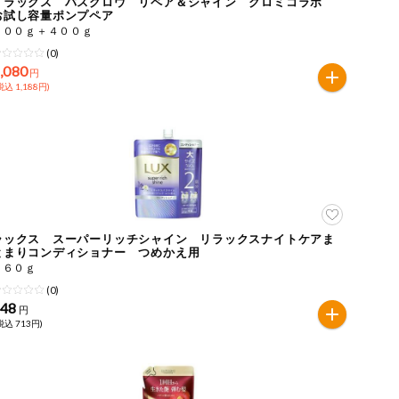
ｅラックス バスグロウ リペア＆シャイン クロミコラボ
お試し容量ポンプペア
４００ｇ＋４００ｇ
(0)
,080
円
税込 1,188円)
ラックス スーパーリッチシャイン リラックスナイトケアま
とまりコンディショナー つめかえ用
５６０ｇ
(0)
648
円
税込 713円)