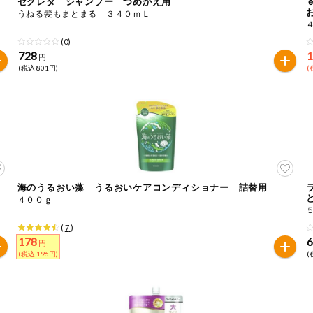
セグレタ シャンプー つめかえ用
うねる髪もまとまる ３４０ｍＬ
(0)
728
1
円
(税込 801円)
(
海のうるおい藻 うるおいケアコンディショナー 詰替用
４００ｇ
(
7
)
178
円
(税込 196円)
(