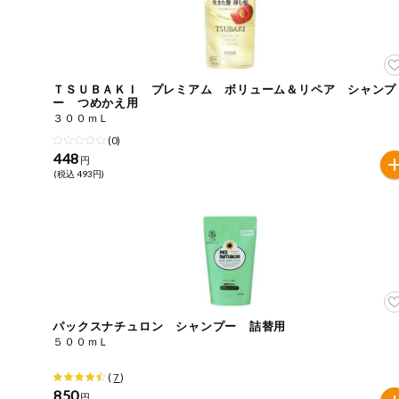
ご利用ガイド
住居・生活用
品
商品のリクエスト
コスメ＆ボデ
ィケア
ＴＳＵＢＡＫＩ プレミアム ボリューム＆リペア シャンプ
ー つめかえ用
アプリのダウンロード
３００ｍＬ
ベビー
(0)
PC版サイトを表示
448
円
衣料品
(税込 493円)
テキスト注文サイトを表示
趣味・娯楽
お問い合わせ
ペット
先着限定企画
パックスナチュロン シャンプー 詰替用
５００ｍＬ
スマート・ワ
(
7
)
ン注文
850
円