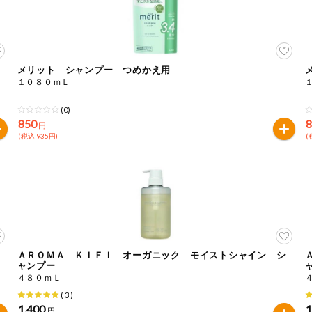
メリット シャンプー つめかえ用
１０８０ｍＬ
(0)
850
円
(税込 935円)
(
ＡＲＯＭＡ ＫＩＦＩ オーガニック モイストシャイン シ
ャンプー
４８０ｍＬ
(
3
)
1,400
1
円