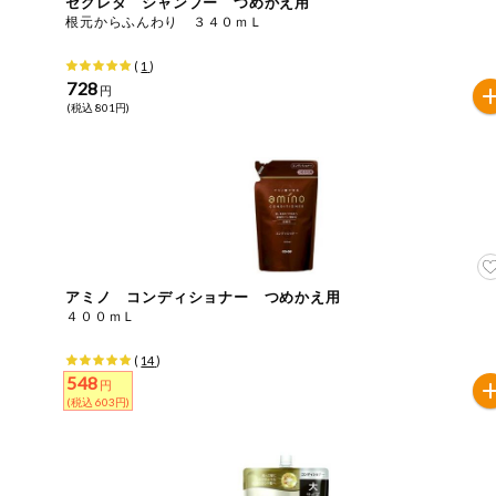
セグレタ シャンプー つめかえ用
根元からふんわり ３４０ｍＬ
ミールキット
(
1
)
組合員さんの
728
円
リクエスト
(税込 801円)
いいもんみっ
け
オーガニック
ベビー・キッ
ズ関連
アミノ コンディショナー つめかえ用
４００ｍＬ
サプリメン
ト・栄養補助
食品
(
14
)
548
円
アレルゲン対
(税込 603円)
応
エシカル