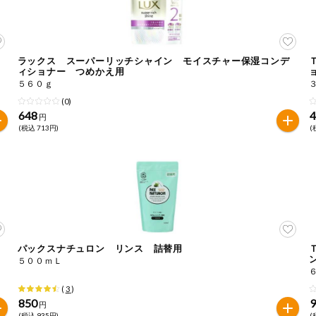
ラックス スーパーリッチシャイン モイスチャー保湿コンデ
ィショナー つめかえ用
５６０ｇ
(0)
648
円
(税込 713円)
(
パックスナチュロン リンス 詰替用
５００ｍＬ
(
3
)
850
円
(税込 935円)
(