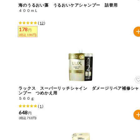
海のうるおい藻 うるおいケアシャンプー 詰替用
おやつ
４００ｍＬ
アレルゲン情報は、商品企画時の情報のため、ご使用前に
特定原材料に準ずるものは、お取引先から情報提供のあっ
(
12
)
自動注文システム登録
飲料
178
円
(税込 196円)
酒・ノンアル
自動注文システム登録を確認する
コール
自動注文システム登録を修正する
切り花・仏花
くらしの定番品（毎週企画）
ティッシュ・
トイレットペ
ーパー
ラックス スーパーリッチシャイン ダメージリペア補修シャ
ンプー つめかえ用
衛生・生理用
品
５６０ｇ
専門ショップサイト
(
1
)
648
キッチン用品
円
パルコープ・よどがわ生協のサービス
(税込 713円)
洗濯・バス・
パルコープ・よどがわ生協の情報サイト
トイレ用品