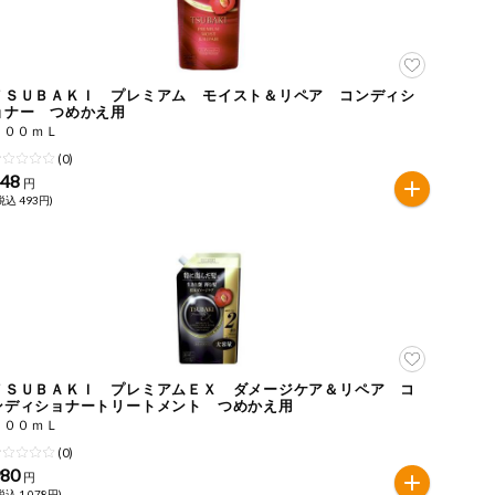
ＴＳＵＢＡＫＩ プレミアム モイスト＆リペア コンディシ
ョナー つめかえ用
３００ｍＬ
(0)
448
円
税込 493円)
ＴＳＵＢＡＫＩ プレミアムＥＸ ダメージケア＆リペア コ
ンディショナートリートメント つめかえ用
６００ｍＬ
(0)
980
円
税込 1,078円)