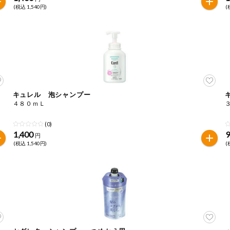
(税込 1,540円)
(
キュレル 泡シャンプー
４８０ｍＬ
(0)
1,400
円
(税込 1,540円)
(