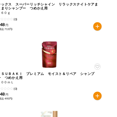
ラックス スーパーリッチシャイン リラックスナイトケアま
とまりシャンプー つめかえ用
５６０ｇ
(0)
648
円
税込 713円)
ＴＳＵＢＡＫＩ プレミアム モイスト＆リペア シャンプ
ー つめかえ用
３００ｍＬ
(0)
448
円
税込 493円)