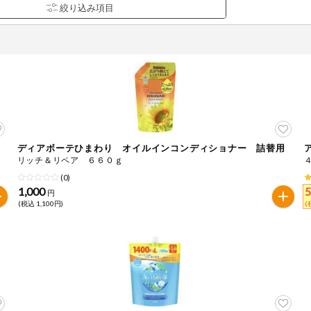
ディアボーテひまわり オイルインコンディショナー 詰替用
品を検索できます。
リッチ＆リペア ６６０ｇ
(0)
1,000
円
(税込 1,100円)
(
花生
えび
かに
くるみ
ら
オレンジ
カシューナッツ
キウイフルー
バナナ
豚肉
マカダミアナッツ
もも