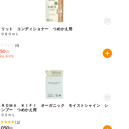
メリット コンディショナー つめかえ用
１０８０ｍＬ
(0)
850
円
税込 935円)
ＡＲＯＭＡ ＫＩＦＩ オーガニック モイストシャイン シ
ャンプー つめかえ用
４００ｍＬ
(
3
)
,050
円