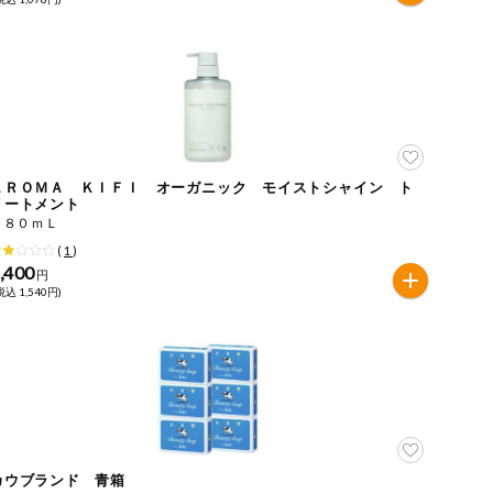
ＡＲＯＭＡ ＫＩＦＩ オーガニック モイストシャイン ト
リートメント
４８０ｍＬ
(
1
)
,400
円
税込 1,540円)
カウブランド 青箱