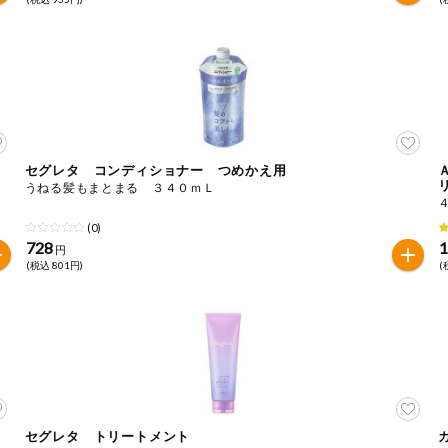
セグレタ コンディショナー つめかえ用
うねる髪もまとまる ３４０ｍＬ
(0)
728
1
円
(税込 801円)
(
セグレタ トリートメント