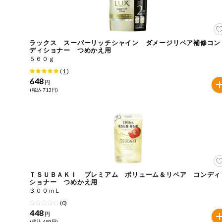
健康志向食品
推しコープ
ラックス スーパーリッチシャイン ダメージリペア補修コン
ディショナー つめかえ用
５６０ｇ
年間登録米
(
1
)
648
円
(税込 713円)
ＴＳＵＢＡＫＩ プレミアム ボリューム＆リペア コンディ
ショナー つめかえ用
３００ｍＬ
(0)
448
円
(税込 493円)