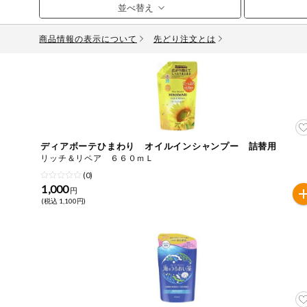
お気に入り注文
豆腐・納豆・
こんにゃく
商品情報の表示について
先どり注文とは
注文履歴注文
冷蔵おかず
特価情報
WEBカタログ
冷凍食品
ミールキット
先着限定から探す
アレルゲン情報
など
ディアボーテひまわり オイルインシャンプー 詰替用
特定原材料と特定原材料に準ずるものが含まれていない商
リッチ＆リペア ６６０ｍＬ
人気カテゴリ
麺類
(0)
特定原材料
1,000
円
(税込 1,100円)
食品から探す
小麦
そば
卵
乳
落
乾物・粉類
家庭用品から探す
レトルト・缶
特定原材料に準ずるもの
詰・瓶詰
アーモンド
あわび
いか
いく
目的から探す
調味料・だ
し・油・ルー
生協独自
さば
ゼラチン
大豆
鶏肉