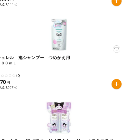
税込 1,155円)
キュレル 泡シャンプー つめかえ用
３８０ｍＬ
(0)
970
円
税込 1,067円)