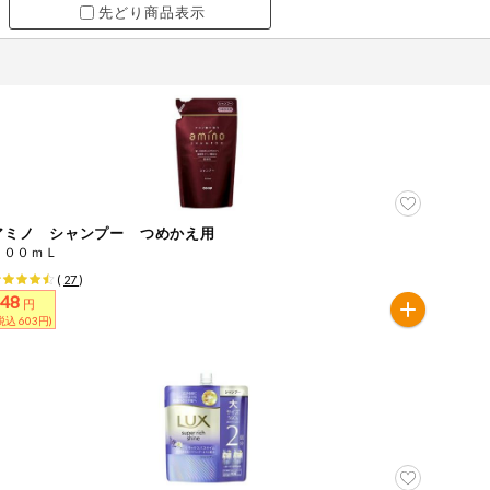
先どり商品表示
アミノ シャンプー つめかえ用
４００ｍＬ
(
27
)
548
円
税込 603円)
ツ
牛肉
ごま
さけ
やまいも
りんご