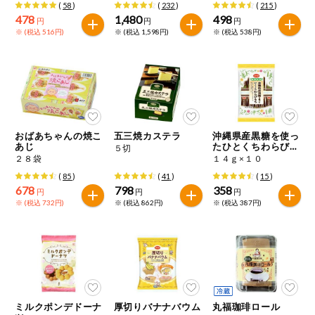
(
58
)
(
232
)
(
215
)
478
1,480
498
円
円
円
※ (税込 516円)
※ (税込 1,598円)
※ (税込 538円)
おばあちゃんの焼こ
五三焼カステラ
沖縄県産黒糖を使っ
あじ
たひとくちわらびも
５切
ち
２８袋
１４ｇ×１０
(
85
)
(
41
)
(
15
)
678
798
358
円
円
円
※ (税込 732円)
※ (税込 862円)
※ (税込 387円)
ミルクポンデドーナ
厚切りバナナバウム
丸福珈琲ロール