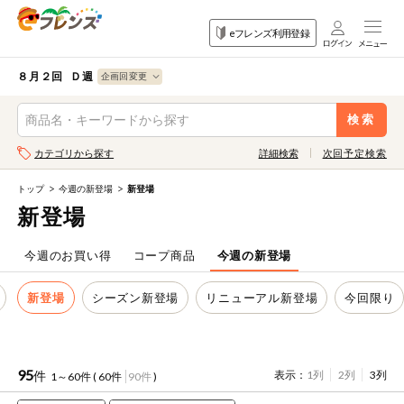
食品
家庭用品
目的
eフレンズ利用登録
から探す
から探す
から探す
検索条件を指定してください。全項目に条件を指定しなくて
果物
果物すべて
８月２回 Ｄ週
ログイン
も検索できます。
検索
野菜
キーワード
カテゴリから探す
詳細検索
次回予定検索
生協加入はこちら
肉・ハム・ソ
ーセージ
トップ
今週の新登場
新登場
eフレンズとは
新登場
キーワードをすべて含む
魚介・加工品
いずれかのキーワードを含む
登録から開始まで
今週のお買い得
コープ商品
今週の新登場
米・雑穀など
新登場
シーズン新登場
リニューアル新登場
今回限り
メーカー名
卵・牛乳・乳
先着限定
製品
注文番号注文
95
件
表示：
1列
2列
3列
1～60件 (
60件
90件
)
パン・ジャム
カテゴリ