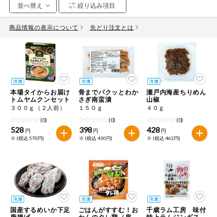
お気に入り注文
豆腐・納豆・
こんにゃく
商品情報の表示について
先どり注文とは
注文履歴注文
冷蔵おかず
特価情報
WEBカタログ
冷凍食品
ミールキット
本場タイからお届け
骨までパクッとわか
瀬戸内海産ちりめん
先着限定から探す
など
トムヤムクンセット
さぎ南蛮漬
山椒
アレルゲン情報
３００ｇ（２人前）
１５０ｇ
４０ｇ
特定原材料と特定原材料に準ずるものが含まれていない商品
人気カテゴリ
(0)
(0)
(0)
麺類
を検索できます。
528
398
428
円
円
円
※ (税込 570円)
※ (税込 430円)
※ (税込 462円)
食品から探す
特定原材料
乾物・粉類
小麦
そば
卵
乳
家庭用品から探す
レトルト・缶
詰・瓶詰
落花生
えび
かに
くるみ
目的から探す
調味料・だ
し・油・ルー
国産するめいか下足
ごはんがすすむ！お
千歳ラム工房 味付
生協独自
唐揚げ
かんのタレ鶏（肩
特上ラムジンギスカ