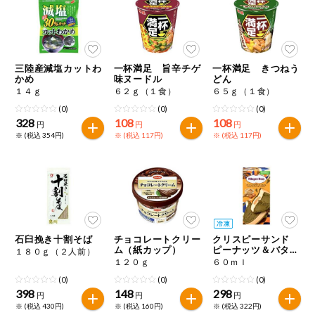
ミールキット
組合員さんの
リクエスト
三陸産減塩カットわ
一杯満足 旨辛チゲ
一杯満足 きつねう
かめ
味ヌードル
どん
１４ｇ
６２ｇ（１食）
６５ｇ（１食）
いいもんみっ
け
(0)
(0)
(0)
328
108
108
円
円
円
※ (税込 354円)
※ (税込 117円)
※ (税込 117円)
オーガニック
ベビー・キッ
ズ関連
サプリメン
ト・栄養補助
食品
石臼挽き十割そば
チョコレートクリー
クリスピーサンド
ム（紙カップ）
ピーナッツ＆バター
アレルゲン対
１８０ｇ（２人前）
キャラメル
応
１２０ｇ
６０ｍｌ
(0)
(0)
(0)
398
148
298
エシカル
円
円
円
※ (税込 430円)
※ (税込 160円)
※ (税込 322円)