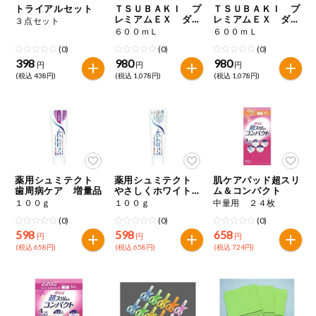
トライアルセット
ＴＳＵＢＡＫＩ プ
ＴＳＵＢＡＫＩ プ
レミアムＥＸ ダメ
レミアムＥＸ ダメ
３点セット
ージケア＆リペア
ージケア＆リペア
６００ｍＬ
６００ｍＬ
シャンプー つめか
コンディショナート
(0)
(0)
(0)
え用
リートメント つめ
かえ用
398
980
980
円
円
円
(税込 438円)
(税込 1,078円)
(税込 1,078円)
薬用シュミテクト
薬用シュミテクト
肌ケアパッド超スリ
歯周病ケア 増量品
やさしくホワイトニ
ム＆コンパクト
ングＥＸ 増量品
１００ｇ
１００ｇ
中量用 ２４枚
(0)
(0)
(0)
598
598
658
円
円
円
(税込 658円)
(税込 658円)
(税込 724円)