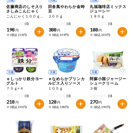
特定原材料に準ずるものは、お取引先から情報提供のあった
ご利用ガイド
住居・生活用
佐藤商店のしそ入り
田舎風やわらか金時
丸福珈琲店ミックス
範囲でのお知らせです。
品
さしみこんにゃく
豆
ジューシー
こんにゃく１００ｇ、酢みそ２０ｇ
２００ｇ
１８０ｇ
商品のリクエスト
コスメ＆ボデ
(0)
(0)
(0)
ィケア
198
388
188
円
円
円
※ (税込 214円)
※ (税込 419円)
※ (税込 203円)
アプリのダウンロード
ベビー
PC版サイトを表示
衣料品
テキスト注文サイトを表示
趣味・娯楽
ｅしっかり鉄分ヨー
ｅなめらかプリンカ
阿蘇小国ジャージー
お問い合わせ
グルト
ルピス入りソース
シュークリーム
７０ｇ×４
１０５ｇ
３個
ペット
(0)
(0)
(0)
218
128
270
円
円
円
※ (税込 235円)
※ (税込 138円)
※ (税込 292円)
先着限定企画
スマート・ワ
ン注文