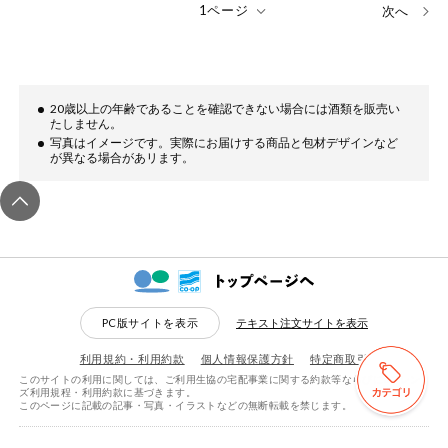
次へ
20歳以上の年齢であることを確認できない場合には酒類を販売い
たしません。
写真はイメージです。実際にお届けする商品と包材デザインなど
が異なる場合があリます。
PC版サイトを表示
テキスト注文サイトを表示
利用規約・利用約款
個人情報保護方針
特定商取引
このサイトの利用に関しては、ご利用生協の宅配事業に関する約款等ならびにeフレン
検索する
リセットする
ズ利用規程・利用約款に基づきます。
このページに記載の記事・写真・イラストなどの無断転載を禁じます。
copyright © CO-OP KINKI. all right reserved.