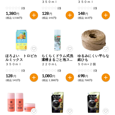
レモン
３５０ｍｌ
３５０ｍｌ
(0)
(0)
(0)
1,380
128
148
円
円
円
(税込 1,518円)
(税込 141円)
(税込 163円)
ほろよい トロピカ
らくらくドラム式洗
ゆるみにくい平らな
ルミックス
濯槽まるごと泡スプ
紙ひも
レー
３５０ｍｌ
２２０ｍＬ
５０ｍ×２個
(0)
(0)
(0)
128
1,080
698
円
円
円
(税込 141円)
(税込 1,188円)
(税込 768円)