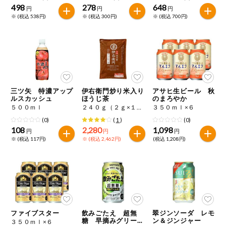
498
278
648
円
円
円
※ (税込 538円)
※ (税込 300円)
※ (税込 700円)
三ツ矢 特濃アップ
伊右衛門炒り米入り
アサヒ生ビール 秋
ルスカッシュ
ほうじ茶
のまろやか
５００ｍｌ
２４０ｇ（２ｇ×１２０）
３５０ｍｌ×６
(0)
(
1
)
(0)
108
2,280
1,098
円
円
円
※ (税込 117円)
※ (税込 2,462円)
(税込 1,208円)
ファイブスター
飲みごたえ 超無
翠ジンソーダ レモ
糖 早摘みグリーン
ン＆ジンジャー
３５０ｍｌ×６