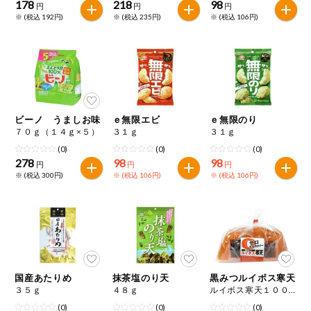
178
218
98
円
円
円
※ (税込 192円)
※ (税込 235円)
※ (税込 106円)
ビーノ うましお味
ｅ無限エビ
ｅ無限のり
７０ｇ（１４ｇ×５）
３１ｇ
３１ｇ
(0)
(0)
(0)
278
98
98
円
円
円
※ (税込 300円)
※ (税込 106円)
※ (税込 106円)
国産あたりめ
抹茶塩のり天
黒みつルイボス寒天
３５ｇ
４８ｇ
ルイボス寒天１００ｇ×３、黒みつ×３
(0)
(0)
(0)