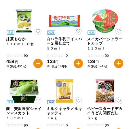
健康志向食品
推しコープ
抹茶もなか
白バラ牛乳アイスバ
スイカバージェラー
年間登録米
ー２層仕立て
トカップ
１１０ｍｌ×６個
８０ｍｌ
１２０ｍｌ
(0)
(0)
(0)
458
133
138
円
円
円
※ (税込 495円)
※ (税込 144円)
※ (税込 149円)
爽 贅沢果実シャイ
ミルクキャラメルキ
ベビースタードデカ
ンマスカット
ャンディ
イうどん関西だし風
肉うどん味
１８５ｍｌ
７４ｇ
６２ｇ
(0)
(0)
(0)