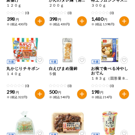
特定原材料に準ずるもの
肉）
ン
１２０ｇ
２００ｇ
３００ｇ
おやつ
アーモンド
あわび
いか
(0)
(0)
(0)
398
398
1,480
円
円
円
自動注文システム登録
※ (税込 430円)
※ (税込 430円)
※ (税込 1,598円)
飲料
いくら
オレンジ
カシューナッツ
自動注文システム登録を確認する
酒・ノンアル
キウイフルーツ
牛肉
ごま
コール
自動注文システム登録を修正する
切り花・仏花
さけ
さば
ゼラチン
大豆
丸かじりチキボン
白えびまめ蒲鉾
お椀で食べる冷やし
くらしの定番品（毎週企画）
ティッシュ・
おでん
１４０ｇ
５個
鶏肉
バナナ
豚肉
トイレットペ
１８３ｇ（固形量８２ｇ）
ーパー
(0)
(0)
(0)
衛生・生理用
マカダミアナッツ
もも
やまいも
298
500
198
円
円
円
品
専門ショップサイト
※ (税込 322円)
※ (税込 540円)
※ (税込 214円)
りんご
キッチン用品
パルコープ・よどがわ生協のサービス
アレルゲン情報は、商品企画時の情報のため、ご使用前には
洗濯・バス・
パルコープ・よどがわ生協の情報サイト
トイレ用品
必ず商品パッケージの表示をご確認ください。