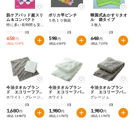
肌ケアパッド超スリ
ポリカ竿ピンチ
韓国式あかすりタオ
ム＆コンパクト
ル 袋タイプ
５色１０個組
特に多い長時間も安心用 １４枚
３枚入
(0)
(0)
(0)
658
598
648
円
円
円
(税込 724円)
(税込 658円)
(税込 713円)
今治タオルブラン
今治タオルブラン
今治タオルブラン
ド エコリーフフェ
ド エコリーフバス
ド エコリーフバス
イスタオル
タオル
タオル
ホワイト・グレージュ ２色組
ホワイト
グレージュ
(0)
(0)
(0)
1,680
1,980
1,980
円
円
円
(税込 1,848円)
(税込 2,178円)
(税込 2,178円)