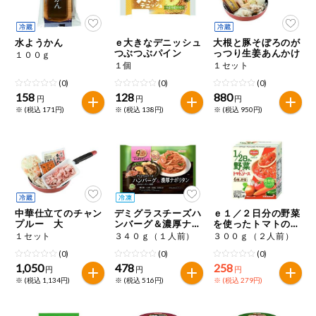
今週のお買い
得
水ようかん
ｅ大きなデニッシュ
大根と豚そぼろのが
つぶつぶパイン
っつり生姜あんかけ
１００ｇ
コープ商品
１個
１セット
(0)
(0)
(0)
158
128
880
今週の新登場
円
円
円
※ (税込 171円)
※ (税込 138円)
※ (税込 950円)
よりどりでお
トク
複数注文でお
トク
ポイントがも
中華仕立てのチャン
デミグラスチーズハ
ｅ１／２日分の野菜
らえる！
プルー 大
ンバーグ＆濃厚ナポ
を使ったトマトのソ
リタン
ース
１セット
３４０ｇ（１人前）
３００ｇ（２人前）
(0)
(0)
(0)
お弁当用商品
1,050
478
258
円
円
円
※ (税込 1,134円)
※ (税込 516円)
※ (税込 279円)
かんたん調理