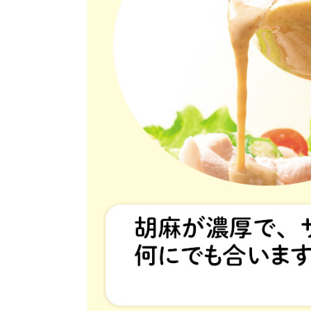
ご利用ガイド
住居・生活用
品
商品のリクエスト
コスメ＆ボデ
ィケア
アプリのダウンロード
ベビー
PC版サイトを表示
衣料品
テキスト注文サイトを表示
趣味・娯楽
お問い合わせ
ペット
先着限定企画
スマート・ワ
ン注文