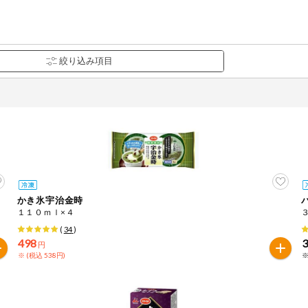
かき氷宇治金時
１１０ｍｌ×４
(
34
)
498
円
※ (税込 538円)
※