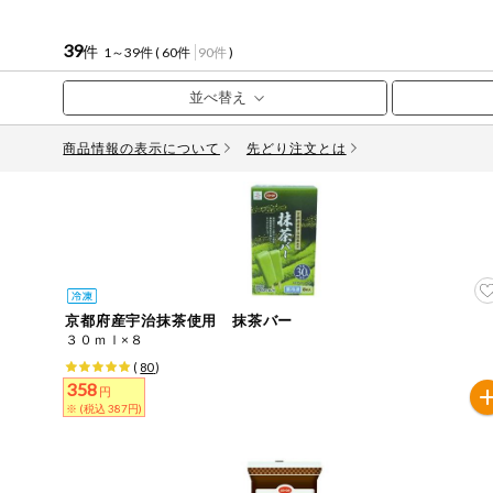
健康志向食品
39
件
1～39件 (
60件
90件
)
推しコープ
商品情報の表示について
先どり注文とは
年間登録米
京都府産宇治抹茶使用 抹茶バー
３０ｍｌ×８
(
80
)
358
円
※ (税込 387円)