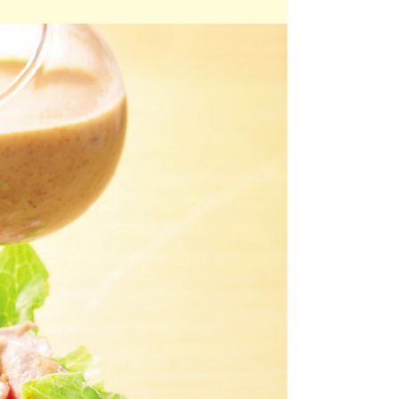
ツ
牛肉
ごま
さけ
やまいも
りんご