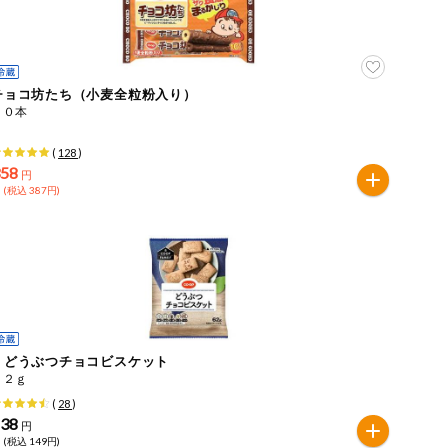
チョコ坊たち（小麦全粒粉入り）
１０本
(
128
)
358
円
 (税込 387円)
ｅどうぶつチョコビスケット
６２ｇ
(
28
)
138
円
 (税込 149円)