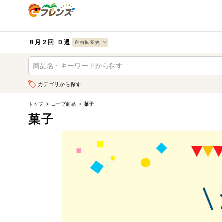
食品
から探す
検索条件を指定してください。全項目に条件を指定しなく
果物
果物すべて
８月２回 Ｄ週
ログイン
野菜
キーワード
カテゴリから探す
生協加入はこちら
肉・ハム・ソ
ーセージ
トップ
コープ商品
菓子
キーワードをすべて含む
eフレンズとは
菓子
いずれかのキーワードを含む
魚介・加工品
登録から開始まで
米・雑穀など
メーカー名
卵・牛乳・乳
先着限定
製品
注文番号注文
パン・ジャム
カテゴリ