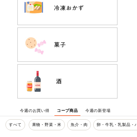
ミールキット
組合員さんの
リクエスト
いいもんみっ
け
オーガニック
ベビー・キッ
ズ関連
サプリメン
ト・栄養補助
食品
アレルゲン対
今週のお買い得
コープ商品
今週の新登場
応
すべて
果物・野菜・米
魚介・肉
卵・牛乳・乳製品・
エシカル