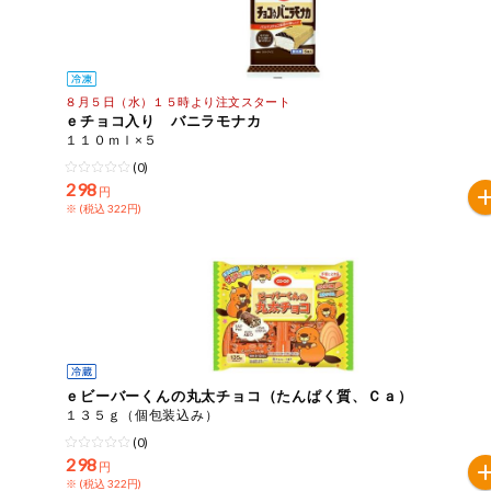
８月５日（水）１５時より注文スタート
ｅチョコ入り バニラモナカ
１１０ｍｌ×５
(0)
298
円
※ (税込 322円)
ｅビーバーくんの丸太チョコ（たんぱく質、Ｃａ）
１３５ｇ（個包装込み）
(0)
298
円
※ (税込 322円)