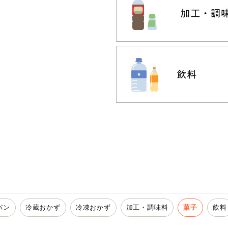
パン
冷蔵おかず
冷凍おかず
加工・調味料
菓子
飲料