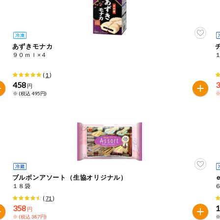
あずきモナカ
９０ｍｌ×４
(
1
)
458
円
※ (税込 495円)
※
ブルボンアソート（生協オリジナル）
１８袋
(
71
)
358
円
※ (税込 387円)
※