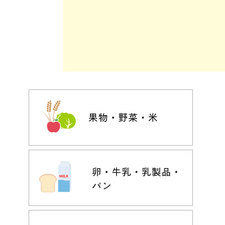
今週のお買い
得
コープ商品
今週の新登場
よりどりでお
トク
複数注文でお
トク
ポイントがも
らえる！
お弁当用商品
かんたん調理