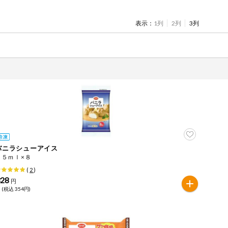
表示：
1列
2列
3列
バニラシューアイス
３５ｍｌ×８
(
2
)
328
円
 (税込 354円)