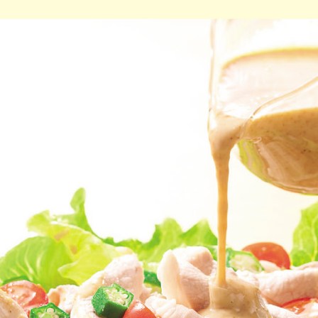
品を検索できます。
花生
えび
かに
くるみ
ら
オレンジ
カシューナッツ
キウイフルー
バナナ
豚肉
マカダミアナッツ
もも