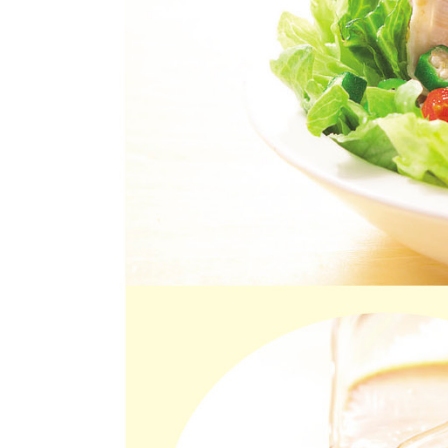
おやつ
アレルゲン情報は、商品企画時の情報のため、ご使用前に
特定原材料に準ずるものは、お取引先から情報提供のあっ
自動注文システム登録
飲料
酒・ノンアル
自動注文システム登録を確認する
コール
自動注文システム登録を修正する
切り花・仏花
くらしの定番品（毎週企画）
ティッシュ・
トイレットペ
ーパー
衛生・生理用
品
専門ショップサイト
キッチン用品
パルコープ・よどがわ生協のサービス
洗濯・バス・
パルコープ・よどがわ生協の情報サイト
トイレ用品