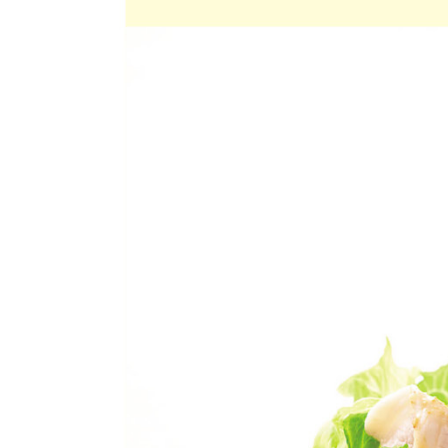
お気に入り注文
豆腐・納豆・
こんにゃく
注文履歴注文
冷蔵おかず
特価情報
WEBカタログ
冷凍食品
ミールキット
先着限定から探す
アレルゲン情報
など
特定原材料と特定原材料に準ずるものが含まれていない商
人気カテゴリ
麺類
特定原材料
食品から探す
小麦
そば
卵
乳
落
乾物・粉類
家庭用品から探す
レトルト・缶
特定原材料に準ずるもの
詰・瓶詰
アーモンド
あわび
いか
いく
目的から探す
調味料・だ
し・油・ルー
生協独自
さば
ゼラチン
大豆
鶏肉