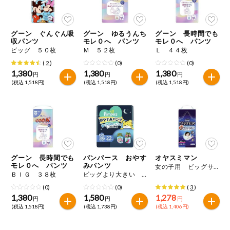
グーン ぐんぐん吸
グーン ゆるうんち
グーン 長時間でも
収パンツ
モレ０へ パンツ
モレ０へ パンツ
ビッグ ５０枚
Ｍ ５２枚
Ｌ ４４枚
(
2
)
(0)
(0)
1,380
1,380
1,380
円
円
円
(税込 1,518円)
(税込 1,518円)
(税込 1,518円)
グーン 長時間でも
パンパース おやす
オヤスミマン
モレ０へ パンツ
みパンツ
女の子用 ビッグサイズ以上 ２２枚
ＢＩＧ ３８枚
ビッグより大きい ２２枚
(0)
(0)
(
3
)
1,380
1,580
1,278
円
円
円
(税込 1,518円)
(税込 1,738円)
(税込 1,406円)