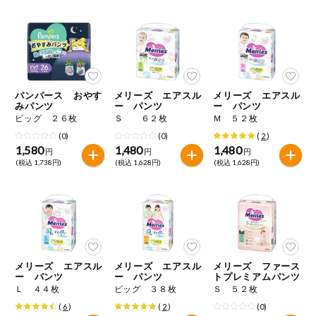
健康志向食品
推しコープ
パンパース おやす
メリーズ エアスル
メリーズ エアスル
年間登録米
みパンツ
ー パンツ
ー パンツ
ビッグ ２６枚
Ｓ ６２枚
Ｍ ５２枚
(0)
(0)
(
2
)
1,580
1,480
1,480
円
円
円
(税込 1,738円)
(税込 1,628円)
(税込 1,628円)
メリーズ エアスル
メリーズ エアスル
メリーズ ファース
ー パンツ
ー パンツ
トプレミアムパンツ
Ｌ ４４枚
ビッグ ３８枚
Ｓ ５２枚
(
6
)
(
2
)
(0)