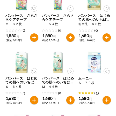
今週のお買い
得
パンパース さらさ
パンパース さらさ
パンパース はじめ
らケアテープ
らケアテープ
ての肌へのいちばん
コープ商品
テープ
Ｍ ６２枚
Ｌ ５４枚
新生児 ６０枚
(0)
(0)
(0)
1,880
1,880
1,680
今週の新登場
円
円
円
(税込 2,068円)
(税込 2,068円)
(税込 1,848円)
よりどりでお
トク
複数注文でお
トク
ポイントがも
パンパース はじめ
パンパース はじめ
ムーニー
らえる！
ての肌へのいちばん
ての肌へのいちばん
Ｓ ７０枚
テープ
テープ
Ｓ ５４枚
Ｍ ４６枚
(0)
(0)
(
1
)
お弁当用商品
1,680
1,680
1,580
円
円
円
(税込 1,848円)
(税込 1,848円)
(税込 1,738円)
かんたん調理