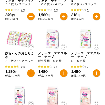
特定原材料に準ずるもの
６６枚入×２パック
（６６枚入×４パック）×２個組
８０枚入×３パック
おやつ
アーモンド
あわび
いか
(
27
)
(
17
)
(
6
)
398
1,580
318
円
円
円
自動注文システム登録
(税込 438円)
(税込 1,738円)
(税込 350円)
飲料
いくら
オレンジ
カシューナッツ
自動注文システム登録を確認する
酒・ノンアル
キウイフルーツ
牛肉
ごま
コール
自動注文システム登録を修正する
切り花・仏花
さけ
さば
ゼラチン
大豆
赤ちゃんのおしりふ
メリーズ エアスル
メリーズ エアスル
くらしの定番品（毎週企画）
ティッシュ・
き
ー テープ
ー テープ
鶏肉
バナナ
豚肉
トイレットペ
８０枚入×１２パック
新生児用 ６８枚
Ｓ ６２枚
ーパー
(
14
)
(
1
)
(
2
)
衛生・生理用
マカダミアナッツ
もも
やまいも
1,180
1,480
1,480
円
円
円
品
専門ショップサイト
(税込 1,298円)
(税込 1,628円)
(税込 1,628円)
りんご
キッチン用品
パルコープ・よどがわ生協のサービス
アレルゲン情報は、商品企画時の情報のため、ご使用前には
洗濯・バス・
パルコープ・よどがわ生協の情報サイト
トイレ用品
必ず商品パッケージの表示をご確認ください。