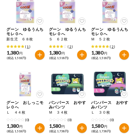
ミールキット
組合員さんの
リクエスト
グーン ゆるうんち
グーン ゆるうんち
グーン ゆるうんち
モレ０へ
モレ０へ
モレ０へ
新生児 ６８枚
Ｓ ６２枚
Ｍ ５２枚
いいもんみっ
け
(
1
)
(
2
)
(
2
)
1,380
1,380
1,380
円
円
円
(税込 1,518円)
(税込 1,518円)
(税込 1,518円)
オーガニック
ベビー・キッ
ズ関連
サプリメン
ト・栄養補助
食品
グーン おしっこモ
パンパース おやす
パンパース おやす
レ０へ
みパンツ
みパンツ
アレルゲン対
応
Ｌ ４４枚
Ｍ ３４枚
Ｌ ３０枚
(0)
(0)
(0)
1,380
1,580
1,580
エシカル
円
円
円
(税込 1,518円)
(税込 1,738円)
(税込 1,738円)