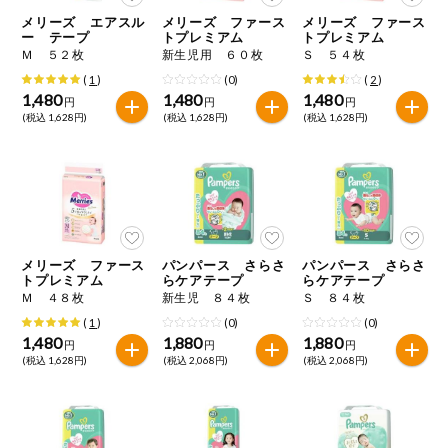
特定原材料に準ずるものは、お取引先から情報提供のあった
ご利用ガイド
住居・生活用
メリーズ エアスル
メリーズ ファース
メリーズ ファース
範囲でのお知らせです。
品
ー テープ
トプレミアム
トプレミアム
Ｍ ５２枚
新生児用 ６０枚
Ｓ ５４枚
商品のリクエスト
コスメ＆ボデ
(
1
)
(0)
(
2
)
ィケア
1,480
1,480
1,480
円
円
円
(税込 1,628円)
(税込 1,628円)
(税込 1,628円)
アプリのダウンロード
ベビー
PC版サイトを表示
衣料品
テキスト注文サイトを表示
趣味・娯楽
メリーズ ファース
パンパース さらさ
パンパース さらさ
お問い合わせ
トプレミアム
らケアテープ
らケアテープ
Ｍ ４８枚
新生児 ８４枚
Ｓ ８４枚
ペット
(
1
)
(0)
(0)
1,480
1,880
1,880
円
円
円
(税込 1,628円)
(税込 2,068円)
(税込 2,068円)
先着限定企画
スマート・ワ
ン注文