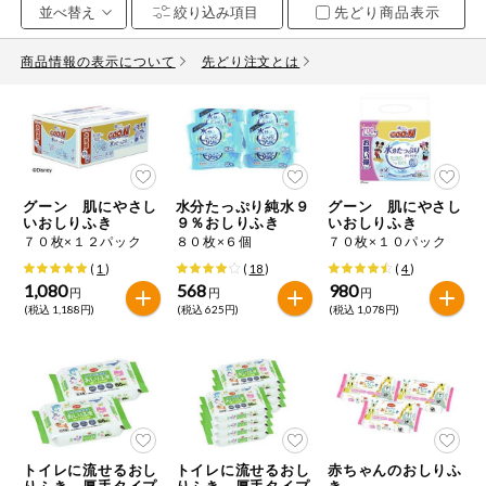
先どり商品表示
お気に入り注文
豆腐・納豆・
こんにゃく
商品情報の表示について
先どり注文とは
注文履歴注文
冷蔵おかず
特価情報
WEBカタログ
冷凍食品
ミールキット
グーン 肌にやさし
水分たっぷり純水９
グーン 肌にやさし
先着限定から探す
など
いおしりふき
９％おしりふき
いおしりふき
アレルゲン情報
７０枚×１２パック
８０枚×６個
７０枚×１０パック
特定原材料と特定原材料に準ずるものが含まれていない商品
人気カテゴリ
(
1
)
(
18
)
(
4
)
麺類
を検索できます。
1,080
568
980
円
円
円
(税込 1,188円)
(税込 625円)
(税込 1,078円)
食品から探す
特定原材料
乾物・粉類
小麦
そば
卵
乳
家庭用品から探す
レトルト・缶
詰・瓶詰
落花生
えび
かに
くるみ
目的から探す
調味料・だ
し・油・ルー
トイレに流せるおし
トイレに流せるおし
赤ちゃんのおしりふ
生協独自
りふき 厚手タイプ
りふき 厚手タイプ
き