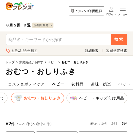
食品
家庭用品
目的
eフレンズ利用登録
から探す
から探す
から探す
検索条件を指定してください。全項目に条件を指定しなくて
果物
果物すべて
８月２回 Ｄ週
ログイン
も検索できます。
検索
野菜
キーワード
カテゴリから探す
詳細検索
次回予定検索
生協加入はこちら
肉・ハム・ソ
ーセージ
トップ
家庭用品から探す
ベビー
おむつ・おしりふき
eフレンズとは
おむつ・おしりふき
キーワードをすべて含む
魚介・加工品
いずれかのキーワードを含む
登録から開始まで
品
コスメ＆ボディケア
ベビー
衣料品
趣味・娯楽
ペット
米・雑穀など
べて
おむつ・おしりふき
ベビー・キッズ向け用品
メーカー名
卵・牛乳・乳
先着限定
製品
注文番号注文
62
件
表示：
1列
2列
3列
1～60件 (
60件
90件
)
パン・ジャム
カテゴリ