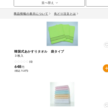
お気に入り注文
豆腐・納豆・
こんにゃく
商品情報の表示について
先どり注文とは
注文履歴注文
冷蔵おかず
特価情報
WEBカタログ
冷凍食品
ミールキット
先着限定から探す
アレルゲン情報
など
韓国式あかすりタオル 袋タイプ
特定原材料と特定原材料に準ずるものが含まれていない商
３枚入
人気カテゴリ
麺類
(0)
特定原材料
648
円
(税込 713円)
食品から探す
小麦
そば
卵
乳
落
乾物・粉類
家庭用品から探す
レトルト・缶
特定原材料に準ずるもの
詰・瓶詰
アーモンド
あわび
いか
いく
目的から探す
調味料・だ
し・油・ルー
生協独自
さば
ゼラチン
大豆
鶏肉