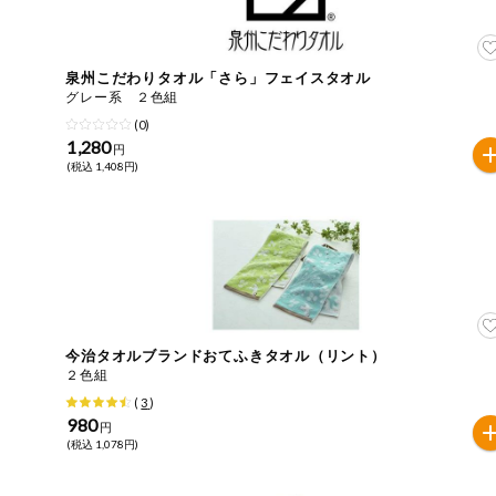
ご利用ガイド
住居・生活用
品
商品のリクエスト
泉州こだわりタオル「さら」フェイスタオル
コスメ＆ボデ
グレー系 ２色組
ィケア
(0)
アプリのダウンロード
1,280
円
ベビー
(税込 1,408円)
PC版サイトを表示
衣料品
テキスト注文サイトを表示
趣味・娯楽
お問い合わせ
ペット
今治タオルブランドおてふきタオル（リント）
２色組
先着限定企画
(
3
)
980
円
(税込 1,078円)
スマート・ワ
ン注文