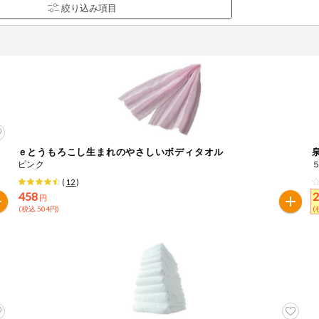
ｅとうもろこし生まれのやさしいボディタオル
品を検索できます。
ピンク
(
12
)
458
2
円
(税込 504円)
(
花生
えび
かに
くるみ
ら
オレンジ
カシューナッツ
キウイフルー
バナナ
豚肉
マカダミアナッツ
もも