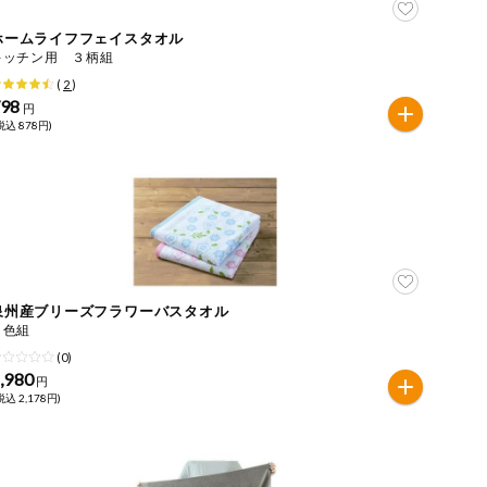
ホームライフフェイスタオル
キッチン用 ３柄組
(
2
)
798
円
税込 878円)
泉州産ブリーズフラワーバスタオル
２色組
(0)
,980
円
税込 2,178円)