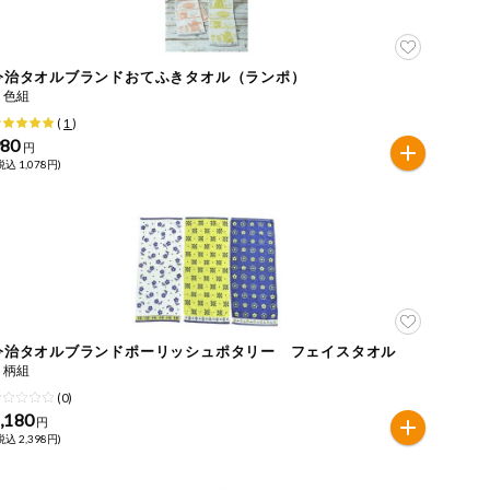
今治タオルブランドおてふきタオル（ランポ）
２色組
(
1
)
980
円
税込 1,078円)
今治タオルブランドポーリッシュポタリー フェイスタオル
３柄組
(0)
,180
円
税込 2,398円)