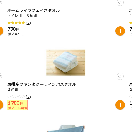
ホームライフフェイスタオル
トイレ用 ３柄組
(
2
)
798
円
(税込 878円)
(
泉州産ファンタジーラインバスタオル
２色組
(
2
)
1,780
1
円
(税込 1,958円)
(