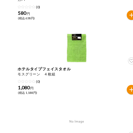
(0)
健康志向食品
580
円
(税込 638円)
推しコープ
年間登録米
ホテルタイプフェイスタオル
モスグリーン ４枚組
(0)
1,080
円
(税込 1,188円)