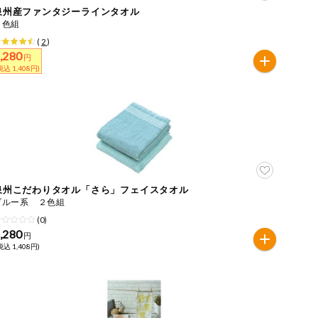
泉州産ファンタジーラインタオル
５色組
(
2
)
,280
円
税込 1,408円)
泉州こだわりタオル「さら」フェイスタオル
ブルー系 ２色組
(0)
,280
円
税込 1,408円)