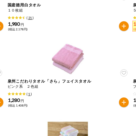
国産徳用白タオル
１０枚組
は必ず商品パッケージの表示をご確認ください。
(
21
)
た範囲でのお知らせです。
1,980
1
円
(税込 2,178円)
(
泉州こだわりタオル「さら」フェイスタオル
ピンク系 ２色組
(
1
)
1,280
1
円
(税込 1,408円)
(