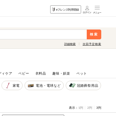
目的
eフレンズ利用登録
から探す
検索
詳細検索
次回予定検索
ディケア
ベビー
衣料品
趣味・娯楽
ペット
家電
電池・電球など
冠婚葬祭用品
表示：
1列
2列
3列