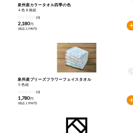
泉州産カラータオル四季の色
おやつ
４色８枚組
アレルゲン情報は、商品企画時の情報のため、ご使用前に
(0)
特定原材料に準ずるものは、お取引先から情報提供のあっ
2,180
自動注文システム登録
円
飲料
(税込 2,398円)
酒・ノンアル
自動注文システム登録を確認する
コール
自動注文システム登録を修正する
切り花・仏花
くらしの定番品（毎週企画）
ティッシュ・
トイレットペ
ーパー
泉州産ブリーズフラワーフェイスタオル
５色組
衛生・生理用
(0)
品
専門ショップサイト
1,780
円
(税込 1,958円)
キッチン用品
パルコープ・よどがわ生協のサービス
洗濯・バス・
パルコープ・よどがわ生協の情報サイト
トイレ用品