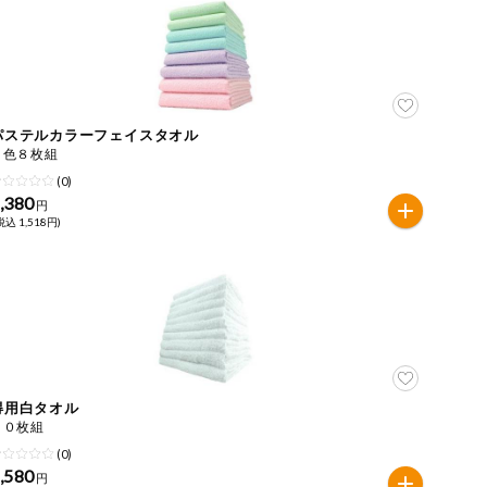
パステルカラーフェイスタオル
４色８枚組
(0)
,380
円
税込 1,518円)
得用白タオル
１０枚組
(0)
,580
円