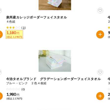
泉州産カレッジボーダーフェイスタオル
４色組
(
3
)
1,180
円
(税込 1,298円)
(
今治タオルブランド グラデーションボーダーフェイスタオル
ブルー・ピンク ２色４枚組
(0)
1,980
2
円
(税込 2,178円)
(