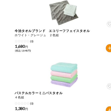
今週のお買い
得
コープ商品
今治タオルブランド エコリーフフェイスタオル
今週の新登場
ホワイト・グレージュ ２色組
(0)
1,680
よりどりでお
円
トク
(税込 1,848円)
複数注文でお
トク
ポイントがも
らえる！
お弁当用商品
パステルカラーミニバスタオル
４色組
かんたん調理
(0)
1,380
円