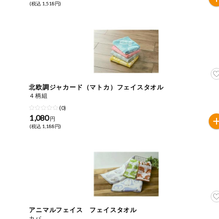
(税込 1,518円)
ミールキット
組合員さんの
リクエスト
いいもんみっ
け
北欧調ジャカード（マトカ）フェイスタオル
オーガニック
４柄組
(0)
1,080
ベビー・キッ
円
ズ関連
(税込 1,188円)
サプリメン
ト・栄養補助
食品
アレルゲン対
応
エシカル
アニマルフェイス フェイスタオル
カバ