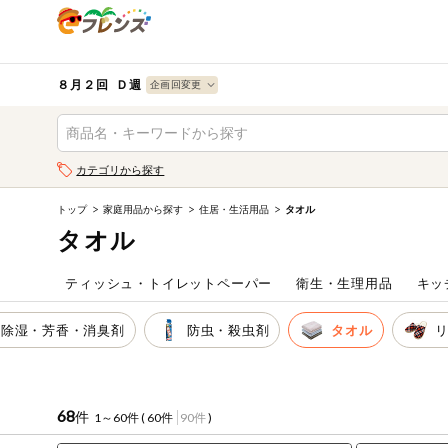
食品
から探す
検索条件を指定してください。全項目に条件を指定しなく
果物
果物すべて
８月２回 Ｄ週
ログイン
野菜
キーワード
カテゴリから探す
生協加入はこちら
肉・ハム・ソ
ーセージ
トップ
家庭用品から探す
住居・生活用品
タオル
キーワードをすべて含む
eフレンズとは
タオル
いずれかのキーワードを含む
魚介・加工品
登録から開始まで
ティッシュ・トイレットペーパー
衛生・生理用品
キッ
米・雑穀など
メーカー名
除湿・芳香・消臭剤
防虫・殺虫剤
タオル
卵・牛乳・乳
先着限定
製品
注文番号注文
68
件
1～60件 (
60件
90件
)
パン・ジャム
カテゴリ