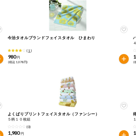
今治タオルブランドフェイスタオル ひまわり
(
1
)
980
1
円
(税込 1,078円)
(
よくばりプリントフェイスタオル（ファンシー）
５柄１０枚組
(0)
1,980
1
円