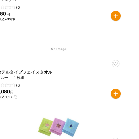
(0)
580
円
税込 638円)
ホテルタイプフェイスタオル
ブルー ４枚組
(0)
,080
円
税込 1,188円)