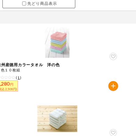
先どり商品表示
泉州産徳用カラータオル 洋の色
５色１０枚組
(
1
)
,280
円
税込 2,508円)
ツ
牛肉
ごま
さけ
やまいも
りんご