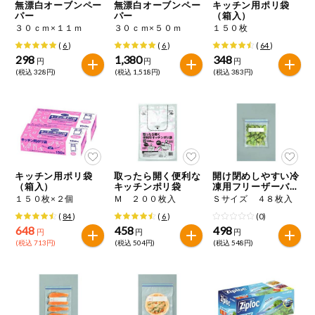
特定原材料に準ずるものは、お取引先から情報提供のあった
無漂白オーブンペー
無漂白オーブンペー
キッチン用ポリ袋
ご利用ガイド
住居・生活用
パー
パー
（箱入）
範囲でのお知らせです。
品
３０ｃｍ×１１ｍ
３０ｃｍ×５０ｍ
１５０枚
(
6
)
(
6
)
(
64
)
商品のリクエスト
コスメ＆ボデ
298
1,380
348
円
円
円
ィケア
(税込 328円)
(税込 1,518円)
(税込 383円)
アプリのダウンロード
ベビー
PC版サイトを表示
衣料品
テキスト注文サイトを表示
キッチン用ポリ袋
取ったら開く便利な
開け閉めしやすい冷
趣味・娯楽
（箱入）
キッチンポリ袋
凍用フリーザーバッ
お問い合わせ
グ
１５０枚×２個
Ｍ ２００枚入
Ｓサイズ ４８枚入
ペット
(
84
)
(
6
)
(0)
648
458
498
円
円
円
(税込 713円)
(税込 504円)
(税込 548円)
先着限定企画
スマート・ワ
ン注文