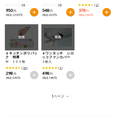
用
(0)
(0)
(
2
)
950
548
378
円
円
円
(税込 1,045円)
(税込 603円)
(税込 416円)
完売
完売
ｅキッチンポリパッ
ｅワンタッチ シロ
ク 特厚
ッコファンカバー
Ｍ １００枚
２枚入
(
33
)
(
2
)
298
498
円
円
(税込 328円)
(税込 548円)