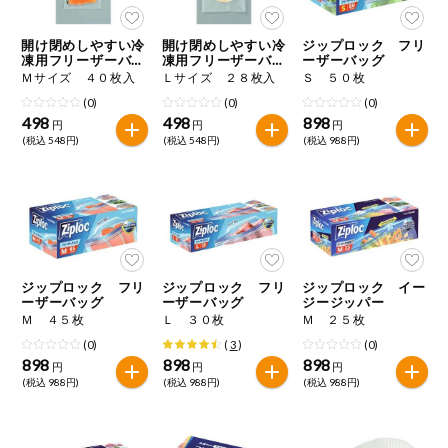
今週のお買い
得
開け閉めしやすい冷
開け閉めしやすい冷
ジップロック フリ
凍用フリーザーバッ
凍用フリーザーバッ
ーザーバッグ
グ
グ
Ｍサイズ ４０枚入
Ｌサイズ ２８枚入
Ｓ ５０枚
コープ商品
(0)
(0)
(0)
498
498
898
円
円
円
今週の新登場
(税込 548円)
(税込 548円)
(税込 988円)
よりどりでお
トク
複数注文でお
トク
ジップロック フリ
ジップロック フリ
ジップロック イー
ポイントがも
ーザーバッグ
ーザーバッグ
ジージッパー
らえる！
Ｍ ４５枚
Ｌ ３０枚
Ｍ ２５枚
(0)
(
3
)
(0)
お弁当用商品
898
898
898
円
円
円
(税込 988円)
(税込 988円)
(税込 988円)
かんたん調理