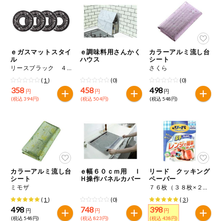
健康志向食品
推しコープ
ｅガスマットスタイ
ｅ調味料用さんかく
カラーアルミ流し台
ル
ハウス
シート
リースブラック ４枚入
さくら
年間登録米
(
1
)
(0)
(0)
358
458
498
円
円
円
(税込 394円)
(税込 504円)
(税込 548円)
カラーアルミ流し台
ｅ幅６０ｃｍ用 Ｉ
リード クッキング
シート
Ｈ操作パネルカバー
ペーパー
ミモザ
７６枚（３８枚×２ロール）
(
1
)
(0)
(
3
)
498
748
398
円
円
円
(税込 548円)
(税込 823円)
(税込 438円)