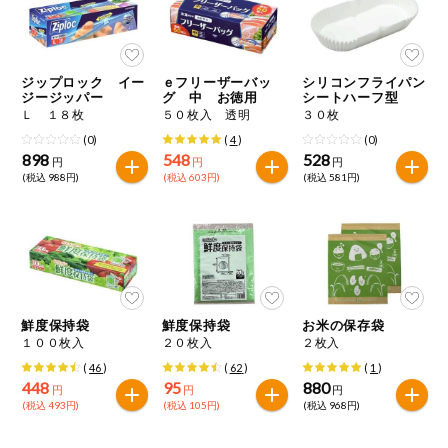
ミールキット
組合員さんの
ジップロック イー
ｅフリーザーバッ
シリコンフライパン
リクエスト
ジージッパー
グ 中 お徳用
シートハーフ型
Ｌ １８枚
５０枚入 透明
３０枚
いいもんみっ
(0)
(
4
)
(0)
け
898
548
528
円
円
円
(税込 988円)
(税込 603円)
(税込 581円)
オーガニック
ベビー・キッ
ズ関連
サプリメン
ト・栄養補助
食品
鮮度保持袋
鮮度保持袋
お米の保存袋
１００枚入
２０枚入
２枚入
アレルゲン対
(
46
)
(
62
)
(
1
)
応
448
95
880
円
円
円
(税込 493円)
(税込 105円)
(税込 968円)
エシカル