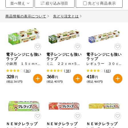
先どり商品表示
お気に入り注文
豆腐・納豆・
こんにゃく
商品情報の表示について
先どり注文とは
注文履歴注文
冷蔵おかず
特価情報
WEBカタログ
冷凍食品
ミールキット
電子レンジにも強い
電子レンジにも強い
電子レンジにも強い
先着限定から探す
など
ラップ
ラップ
ラップ
アレルゲン情報
小鉢用 １５ｃｍ×５０ｍ
ミニ ２２ｃｍ×５０ｍ
レギュラー ３０ｃｍ×５０ｍ
特定原材料と特定原材料に準ずるものが含まれていない商品
人気カテゴリ
(
36
)
(
58
)
(
43
)
麺類
を検索できます。
328
368
418
円
円
円
(税込 361円)
(税込 405円)
(税込 460円)
食品から探す
特定原材料
乾物・粉類
小麦
そば
卵
乳
家庭用品から探す
レトルト・缶
詰・瓶詰
落花生
えび
かに
くるみ
目的から探す
調味料・だ
し・油・ルー
ＮＥＷクレラップ
ＮＥＷクレラップ
ＮＥＷクレラップ
生協独自