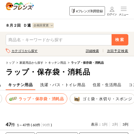
食品
家庭用品
目的
eフレンズ利用登録
から探す
から探す
から探す
検索条件を指定してください。全項目に条件を指定しなくて
果物
果物すべて
８月２回 Ｄ週
ログイン
も検索できます。
検索
野菜
キーワード
カテゴリから探す
詳細検索
次回予定検索
生協加入はこちら
肉・ハム・ソ
ーセージ
トップ
家庭用品から探す
キッチン用品
ラップ・保存袋・消耗品
eフレンズとは
ラップ・保存袋・消耗品
キーワードをすべて含む
魚介・加工品
いずれかのキーワードを含む
登録から開始まで
品
キッチン用品
洗濯・バス・トイレ用品
住居・生活用品
コ
米・雑穀など
ラップ・保存袋・消耗品
ゴミ袋・水切り・スポンジ
メーカー名
卵・牛乳・乳
先着限定
製品
注文番号注文
47
件
表示：
1列
2列
3列
1～47件 (
60件
90件
)
パン・ジャム
カテゴリ