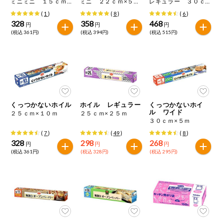
ミニミニ １５ｃｍ×５０ｍ
ミニ ２２ｃｍ×５０ｍ
レギュラー ３０ｃｍ×５０ｍ
特定原材料に準ずるもの
おやつ
(
1
)
(
8
)
(
6
)
アーモンド
あわび
いか
328
358
468
円
円
円
(税込 361円)
(税込 394円)
(税込 515円)
自動注文システム登録
飲料
いくら
オレンジ
カシューナッツ
自動注文システム登録を確認する
酒・ノンアル
キウイフルーツ
牛肉
ごま
コール
自動注文システム登録を修正する
切り花・仏花
さけ
さば
ゼラチン
大豆
くっつかないホイル
ホイル レギュラー
くっつかないホイ
ル ワイド
２５ｃｍ×１０ｍ
２５ｃｍ×２５ｍ
くらしの定番品（毎週企画）
ティッシュ・
３０ｃｍ×５ｍ
鶏肉
バナナ
豚肉
トイレットペ
ーパー
(
7
)
(
49
)
(
8
)
328
298
268
円
円
円
衛生・生理用
マカダミアナッツ
もも
やまいも
(税込 361円)
(税込 328円)
(税込 295円)
品
専門ショップサイト
りんご
キッチン用品
パルコープ・よどがわ生協のサービス
アレルゲン情報は、商品企画時の情報のため、ご使用前には
洗濯・バス・
パルコープ・よどがわ生協の情報サイト
トイレ用品
必ず商品パッケージの表示をご確認ください。