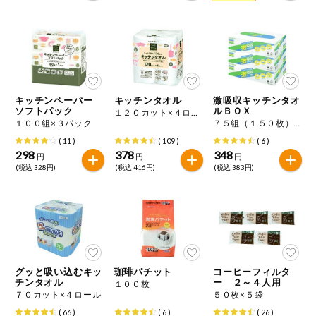
キッチンペーパー
キッチンタオル
激吸収キッチンタオ
ソフトパック
ルＢＯＸ
１２０カット×４ロール
１００組×３パック
７５組（１５０枚）×３個パック
(
11
)
(
109
)
(
6
)
298
378
348
円
円
円
(税込 328円)
(税込 416円)
(税込 383円)
グッと吸い込むキッ
珈琲パチット
コーヒーフィルタ
チンタオル
ー ２～４人用
１００枚
７０カット×４ロール
５０枚×５袋
(
66
)
(
6
)
(
26
)