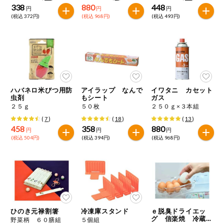
338
880
448
円
円
円
(税込 372円)
(税込 968円)
(税込 493円)
ハバネロ米びつ用防
アイラップ なんで
イワタニ カセット
虫剤
もシート
ガス
２５ｇ
５０枚
２５０ｇ×３本組
(
7
)
(
18
)
(
13
)
458
358
880
円
円
円
(税込 504円)
(税込 394円)
(税込 968円)
ひのき元禄割箸
冷凍庫スタンド
ｅ脱臭ドライエッ
グ 信楽焼 冷蔵室
野菜柄 ６０膳組
５個組