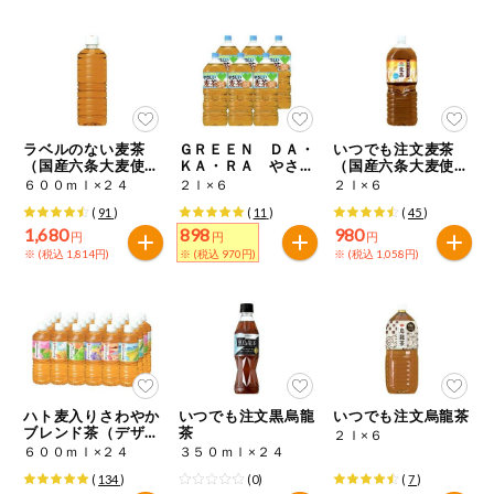
健康志向食品
推しコープ
ラベルのない麦茶
ＧＲＥＥＮ ＤＡ・
いつでも注文麦茶
年間登録米
（国産六条大麦使
ＫＡ・ＲＡ やさし
（国産六条大麦使
用）
い麦茶
用）
６００ｍｌ×２４
２ｌ×６
２ｌ×６
(
91
)
(
11
)
(
45
)
1,680
898
980
円
円
円
※ (税込 1,814円)
※ (税込 970円)
※ (税込 1,058円)
ハト麦入りさわやか
いつでも注文黒烏龍
いつでも注文烏龍茶
ブレンド茶（デザイ
茶
２ｌ×６
ンボトル）
６００ｍｌ×２４
３５０ｍｌ×２４
(
134
)
(0)
(
7
)