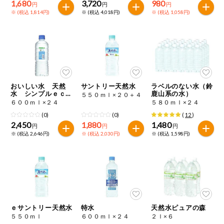
1,680
3,720
980
円
円
円
※ (税込 1,814円)
※ (税込 4,018円)
※ (税込 1,058円)
おいしい水 天然
サントリー天然水
ラベルのない水（鈴
水 シンプルｅｃｏ
鹿山系の水）
５５０ｍｌ×２０＋４
ラベル
６００ｍｌ×２４
５８０ｍｌ×２４
(0)
(0)
(
12
)
2,450
1,880
1,480
円
円
円
※ (税込 2,646円)
※ (税込 2,030円)
※ (税込 1,598円)
ｅサントリー天然水
特水
天然水ピュアの森
５５０ｍｌ
６００ｍｌ×２４
２ｌ×６