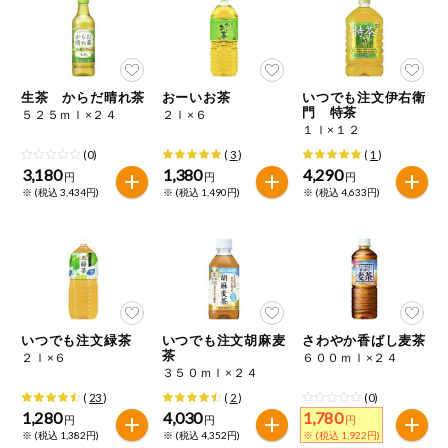
ミールキット
組合員さんの
リクエスト
生茶 からだ晴れ茶
おーいお茶
いつでも注文伊右衛
門 特茶
５２５ｍｌ×２４
２ｌ×６
１ｌ×１２
いいもんみっ
け
(0)
(
3
)
(
1
)
3,180
1,380
4,290
円
円
円
※ (税込 3,434円)
※ (税込 1,490円)
※ (税込 4,633円)
オーガニック
ベビー・キッ
ズ関連
サプリメン
ト・栄養補助
食品
いつでも注文緑茶
いつでも注文胡麻麦
さわやか香ばし麦茶
茶
アレルゲン対
２ｌ×６
６００ｍｌ×２４
応
３５０ｍｌ×２４
(
23
)
(
2
)
(0)
1,280
4,030
1,780
エシカル
円
円
円
※ (税込 1,382円)
※ (税込 4,352円)
※ (税込 1,922円)