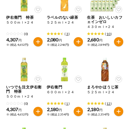
今週のお買い
得
伊右衛門 特茶
ラベルのない緑茶
生茶 おいしいカフ
ェインゼロ
５００ｍｌ×２４
５２５ｍｌ×２４
コープ商品
４３０ｍｌ×２４
(0)
(
3
)
(
10
)
4,307
2,080
2,680
今週の新登場
円
円
円
※ (税込 4,652円)
※ (税込 2,246円)
※ (税込 2,894円)
よりどりでお
トク
複数注文でお
トク
ポイントがも
いつでも注文伊右衛
伊右衛門
まろやかほうじ茶
らえる！
門 特茶
６００ｍｌ×２４
５２５ｍｌ×２４
５００ｍｌ×２４
(0)
(
1
)
(
12
)
お弁当用商品
4,307
2,180
2,180
円
円
円
※ (税込 4,652円)
※ (税込 2,354円)
※ (税込 2,354円)
かんたん調理