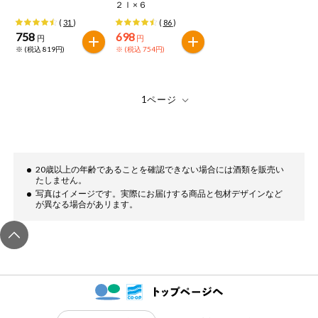
２ｌ×６
(
31
)
(
86
)
758
698
円
円
※ (税込 819円)
※ (税込 754円)
20歳以上の年齢であることを確認できない場合には酒類を販売い
たしません。
写真はイメージです。実際にお届けする商品と包材デザインなど
が異なる場合があリます。