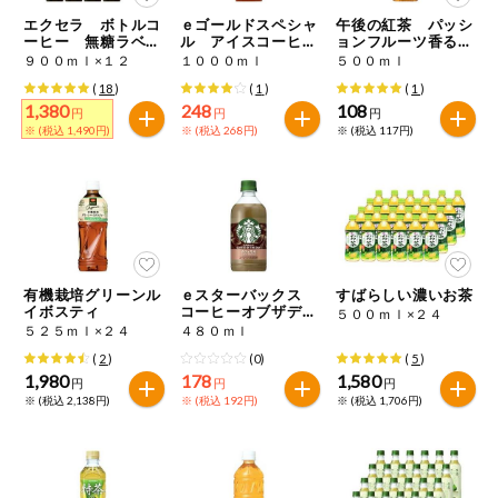
特定原材料に準ずるものは、お取引先から情報提供のあった
ご利用ガイド
住居・生活用
エクセラ ボトルコ
ｅゴールドスペシャ
午後の紅茶 パッシ
範囲でのお知らせです。
品
ーヒー 無糖ラベル
ル アイスコーヒ
ョンフルーツ香るレ
レス
ー 甘さひかえめ
モンティー
９００ｍｌ×１２
１０００ｍｌ
５００ｍｌ
商品のリクエスト
コスメ＆ボデ
(
18
)
(
1
)
(
1
)
ィケア
1,380
248
108
円
円
円
※ (税込 1,490円)
※ (税込 268円)
※ (税込 117円)
アプリのダウンロード
ベビー
PC版サイトを表示
衣料品
テキスト注文サイトを表示
趣味・娯楽
有機栽培グリーンル
ｅスターバックス
すばらしい濃いお茶
お問い合わせ
イボスティ
コーヒーオブザデ
５００ｍｌ×２４
イ カフェモカ
５２５ｍｌ×２４
４８０ｍｌ
ペット
(
2
)
(0)
(
5
)
1,980
178
1,580
円
円
円
※ (税込 2,138円)
※ (税込 192円)
※ (税込 1,706円)
先着限定企画
スマート・ワ
ン注文