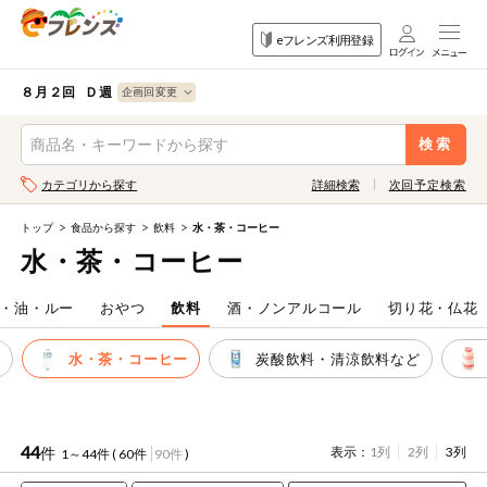
食品
家庭用品
目的
eフレンズ利用登録
から探す
から探す
から探す
検索条件を指定してください。全項目に条件を指定しなくて
果物
果物すべて
８月２回 Ｄ週
ログイン
も検索できます。
検索
野菜
キーワード
カテゴリから探す
詳細検索
次回予定検索
生協加入はこちら
肉・ハム・ソ
ーセージ
トップ
食品から探す
飲料
水・茶・コーヒー
eフレンズとは
水・茶・コーヒー
キーワードをすべて含む
魚介・加工品
いずれかのキーワードを含む
登録から開始まで
・油・ルー
おやつ
飲料
酒・ノンアルコール
切り花・仏花
米・雑穀など
ス
水・茶・コーヒー
炭酸飲料・清涼飲料など
メーカー名
卵・牛乳・乳
先着限定
製品
注文番号注文
44
件
表示：
1列
2列
3列
1～44件 (
60件
90件
)
パン・ジャム
カテゴリ