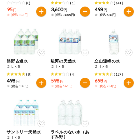
(0)
(
1
)
(
141
)
95
3,600
498
円
円
円
※ (税込 103円)
※ (税込 3,888円)
※ (税込 538円)
熊野古道水
駿河の天然水
立山連峰の水
２Ｌ×６
２ｌ×６
２ｌ×６
(
8
)
(
4
)
(
127
)
498
598
698
円
円
円
※ (税込 538円)
※ (税込 646円)
※ (税込 754円)
サントリー天然水
ラベルのない水（あ
ずみ野）
２ｌ×６