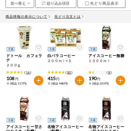
先どり商品表示
お気に入り注文
豆腐・納豆・
こんにゃく
商品情報の表示について
先どり注文とは
注文履歴注文
冷蔵おかず
特価情報
WEBカタログ
冷凍食品
ミールキット
ドトール カフェラ
白バラコーヒー
アイスコーヒー無糖
先着限定から探す
など
テ
２００ｍｌ×５
１０００ｍｌ
アレルゲン情報
２００ｇ
特定原材料と特定原材料に準ずるものが含まれていない商品
人気カテゴリ
(
16
)
(
82
)
(
8
)
麺類
を検索できます。
108
415
190
円
円
円
※ (税込 117円)
※ (税込 448円)
※ (税込 205円)
食品から探す
特定原材料
乾物・粉類
小麦
そば
卵
乳
家庭用品から探す
レトルト・缶
詰・瓶詰
落花生
えび
かに
くるみ
目的から探す
調味料・だ
し・油・ルー
アイスコーヒー甘さ
名物アイスコーヒー
名物アイスコーヒー
生協独自
ひかえめ（加糖）
（無糖）
（甘さひかえめ）