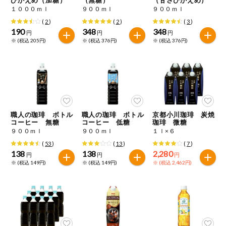
特定原材料に準ずるもの
１０００ｍｌ
９００ｍｌ
９００ｍｌ
おやつ
アーモンド
あわび
いか
(
2
)
(
2
)
(
3
)
190
348
348
円
円
円
自動注文システム登録
※ (税込 205円)
※ (税込 376円)
※ (税込 376円)
飲料
いくら
オレンジ
カシューナッツ
自動注文システム登録を確認する
酒・ノンアル
キウイフルーツ
牛肉
ごま
コール
自動注文システム登録を修正する
切り花・仏花
さけ
さば
ゼラチン
大豆
職人の珈琲 ボトル
職人の珈琲 ボトル
京都小川珈琲 炭焼
くらしの定番品（毎週企画）
ティッシュ・
コーヒー 無糖
コーヒー 低糖
珈琲 微糖
鶏肉
バナナ
豚肉
トイレットペ
９００ｍｌ
９００ｍｌ
１ｌ×６
ーパー
(
53
)
(
13
)
(
7
)
衛生・生理用
マカダミアナッツ
もも
やまいも
138
138
2,280
円
円
円
品
専門ショップサイト
※ (税込 149円)
※ (税込 149円)
※ (税込 2,462円)
りんご
キッチン用品
パルコープ・よどがわ生協のサービス
アレルゲン情報は、商品企画時の情報のため、ご使用前には
洗濯・バス・
パルコープ・よどがわ生協の情報サイト
トイレ用品
必ず商品パッケージの表示をご確認ください。