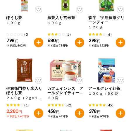
今週のお買い
得
ほうじ茶
抹茶入り玄米茶
森半 宇治抹茶グリ
ーンティー
１００ｇ
１９０ｇ
コープ商品
１２０ｇ
(0)
(
1
)
(
6
)
798
680
298
今週の新登場
円
円
円
※ (税込 862円)
※ (税込 734円)
※ (税込 322円)
よりどりでお
トク
複数注文でお
トク
ポイントがも
伊右衛門炒り米入り
カフェインレス ア
アールグレイ紅茶
らえる！
ほうじ茶
ールグレイティーバ
１００ｇ（５０袋）
ッグ
２４０ｇ（２ｇ×１２０）
２０袋
(
1
)
(
62
)
(
45
)
お弁当用商品
2,280
458
378
円
円
円
※ (税込 2,462円)
※ (税込 495円)
※ (税込 408円)
かんたん調理