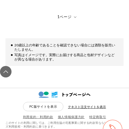
健康志向食品
推しコープ
年間登録米
20歳以上の年齢であることを確認できない場合には酒類を販売い
たしません。
写真はイメージです。実際にお届けする商品と包材デザインなど
が異なる場合があリます。
PC版サイトを表示
テキスト注文サイトを表示
利用規約・利用約款
個人情報保護方針
特定商取引
このサイトの利用に関しては、ご利用生協の宅配事業に関する約款等ならびにeフレン
ズ利用規程・利用約款に基づきます。