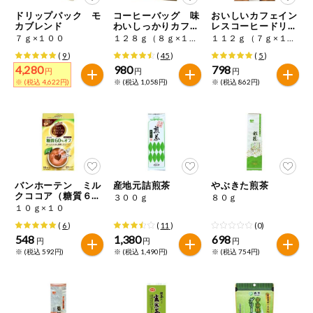
特定原材料に準ずるものは、お取引先から情報提供のあった
ご利用ガイド
住居・生活用
ドリップパック モ
コーヒーバッグ 味
おいしいカフェイン
範囲でのお知らせです。
品
カブレンド
わいしっかりカフェ
レスコーヒードリッ
インレス
プコーヒー
７ｇ×１００
１２８ｇ（８ｇ×１６）
１１２ｇ（７ｇ×１６）
商品のリクエスト
コスメ＆ボデ
(
9
)
(
45
)
(
5
)
ィケア
4,280
980
798
円
円
円
※ (税込 4,622円)
※ (税込 1,058円)
※ (税込 862円)
アプリのダウンロード
ベビー
PC版サイトを表示
衣料品
テキスト注文サイトを表示
趣味・娯楽
バンホーテン ミル
産地元詰煎茶
やぶきた煎茶
お問い合わせ
クココア（糖質６
３００ｇ
８０ｇ
０％オフ）
１０ｇ×１０
ペット
(
6
)
(
11
)
(0)
548
1,380
698
円
円
円
※ (税込 592円)
※ (税込 1,490円)
※ (税込 754円)
先着限定企画
スマート・ワ
ン注文