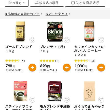
先どり商品表示
お気に入り注文
豆腐・納豆・
こんにゃく
商品情報の表示について
先どり注文とは
注文履歴注文
冷蔵おかず
特価情報
WEBカタログ
冷凍食品
ミールキット
ゴールドブレンド
ブレンディ（袋）
カフェインカットの
先着限定から探す
など
おいしいコーヒー
８０ｇ
７０ｇ
アレルゲン情報
１００ｇ
特定原材料と特定原材料に準ずるものが含まれていない商品
人気カテゴリ
(
5
)
(
2
)
(
33
)
麺類
を検索できます。
798
698
1,080
円
円
円
※ (税込 862円)
※ (税込 754円)
※ (税込 1,166円)
食品から探す
特定原材料
乾物・粉類
小麦
そば
卵
乳
家庭用品から探す
レトルト・缶
詰・瓶詰
落花生
えび
かに
くるみ
目的から探す
調味料・だ
し・油・ルー
スティックブラッ
モカブレンド中細挽
おうちでまろやかＣ
生協独自
ク やすらぎのカフ
き（粉）
ａｆｅ（粉）