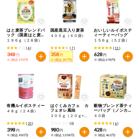
ミールキット
組合員さんの
リクエスト
はと麦茶ブレンドパ
国産黒豆入り麦茶
おいしいルイボステ
ック（国産はと麦使
ィーティーバッグ
４００ｇ（４０袋）
用）
１９６ｇ（２８袋）
１５６ｇ（５２袋）
いいもんみっ
け
(
4
)
(
7
)
(
11
)
348
358
628
円
円
円
※ (税込 376円)
※ (税込 387円)
※ (税込 678円)
オーガニック
ベビー・キッ
ズ関連
サプリメン
ト・栄養補助
食品
有機ルイボスティー
はぐくみカフェ カ
穀物ブレンド茶ティ
フェオレ風味
ーバッグ（ノンカフ
アレルゲン対
４８ｇ（２４袋）
ェイン）
応
２００ｇ（２０ｇ×１０本）
４０袋
(
35
)
(0)
(
6
)
398
980
428
エシカル
円
円
円
※ (税込 430円)
※ (税込 1,058円)
※ (税込 462円)