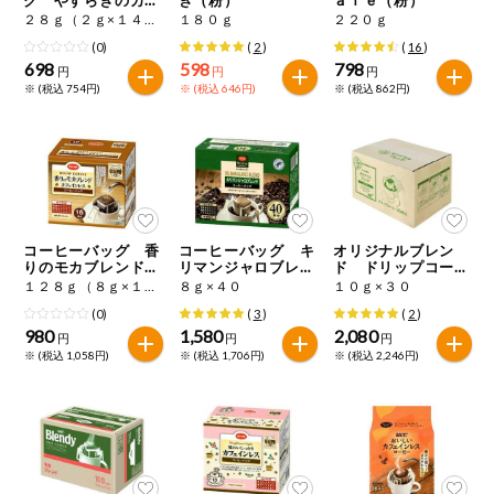
特定原材料に準ずるもの
ェインレス
２８ｇ（２ｇ×１４本）
１８０ｇ
２２０ｇ
おやつ
アーモンド
あわび
いか
(0)
(
2
)
(
16
)
698
598
798
円
円
円
自動注文システム登録
※ (税込 754円)
※ (税込 646円)
※ (税込 862円)
飲料
いくら
オレンジ
カシューナッツ
自動注文システム登録を確認する
酒・ノンアル
キウイフルーツ
牛肉
ごま
コール
自動注文システム登録を修正する
切り花・仏花
さけ
さば
ゼラチン
大豆
コーヒーバッグ 香
コーヒーバッグ キ
オリジナルブレン
くらしの定番品（毎週企画）
ティッシュ・
りのモカブレンド
リマンジャロブレン
ド ドリップコーヒ
鶏肉
バナナ
豚肉
トイレットペ
カフェインレス
ド
ー
１２８ｇ（８ｇ×１６）
８ｇ×４０
１０ｇ×３０
ーパー
(0)
(
3
)
(
2
)
衛生・生理用
マカダミアナッツ
もも
やまいも
980
1,580
2,080
円
円
円
品
専門ショップサイト
※ (税込 1,058円)
※ (税込 1,706円)
※ (税込 2,246円)
りんご
キッチン用品
パルコープ・よどがわ生協のサービス
アレルゲン情報は、商品企画時の情報のため、ご使用前には
洗濯・バス・
パルコープ・よどがわ生協の情報サイト
トイレ用品
必ず商品パッケージの表示をご確認ください。