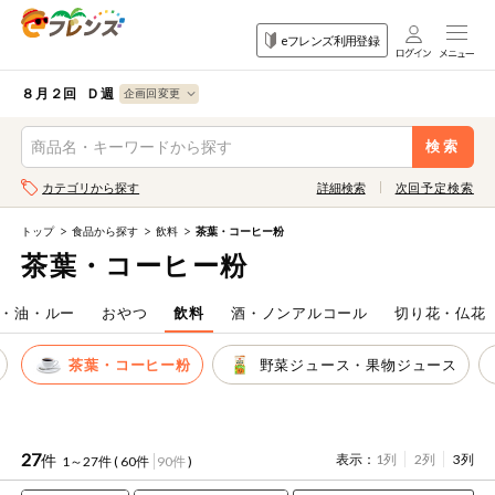
食品
家庭用品
目的
eフレンズ利用登録
から探す
から探す
から探す
検索条件を指定してください。全項目に条件を指定しなくて
果物
果物すべて
８月２回 Ｄ週
ログイン
も検索できます。
検索
野菜
キーワード
カテゴリから探す
詳細検索
次回予定検索
生協加入はこちら
肉・ハム・ソ
ーセージ
トップ
食品から探す
飲料
茶葉・コーヒー粉
eフレンズとは
茶葉・コーヒー粉
キーワードをすべて含む
魚介・加工品
いずれかのキーワードを含む
登録から開始まで
・油・ルー
おやつ
飲料
酒・ノンアルコール
切り花・仏花
米・雑穀など
茶葉・コーヒー粉
野菜ジュース・果物ジュース
メーカー名
卵・牛乳・乳
先着限定
製品
注文番号注文
27
件
表示：
1列
2列
3列
1～27件 (
60件
90件
)
パン・ジャム
カテゴリ