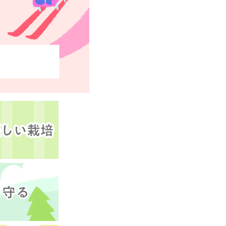
ツ
牛肉
ごま
さけ
やまいも
りんご