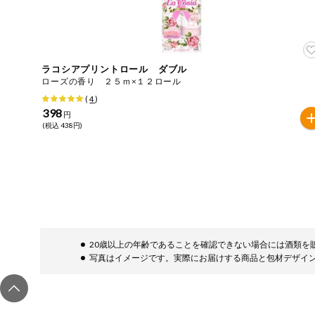
ご利用ガイド
住居・生活用
品
商品のリクエスト
コスメ＆ボデ
ィケア
ラコシアプリントロール ダブル
ローズの香り ２５ｍ×１２ロール
アプリのダウンロード
ベビー
(
4
)
398
円
PC版サイトを表示
(税込 438円)
衣料品
テキスト注文サイトを表示
趣味・娯楽
お問い合わせ
ペット
20歳以上の年齢であることを確認できない場合には酒類を
先着限定企画
写真はイメージです。実際にお届けする商品と包材デザイ
スマート・ワ
ン注文