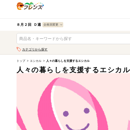
食品
から探す
検索条件を指定してください。全項目に条件を指定しなく
果物
果物すべて
８月２回 Ｄ週
ログイン
野菜
キーワード
カテゴリから探す
生協加入はこちら
肉・ハム・ソ
ーセージ
トップ
エシカル
人々の暮らしを支援するエシカル
キーワードをすべて含む
eフレンズとは
人々の暮らしを支援するエシカ
いずれかのキーワードを含む
魚介・加工品
登録から開始まで
米・雑穀など
メーカー名
卵・牛乳・乳
先着限定
製品
注文番号注文
パン・ジャム
カテゴリ