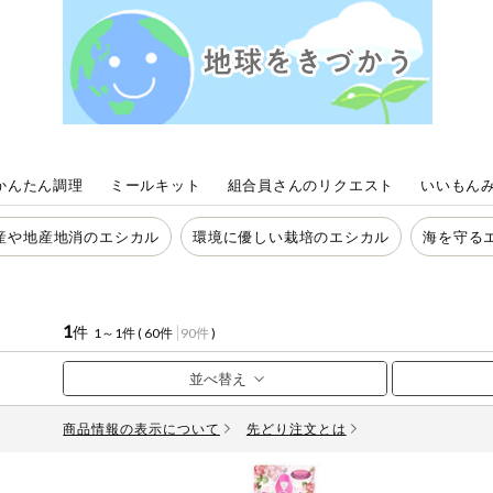
おやつ
アレルゲン情報は、商品企画時の情報のため、ご使用前に
特定原材料に準ずるものは、お取引先から情報提供のあっ
自動注文システム登録
飲料
酒・ノンアル
自動注文システム登録を確認する
コール
かんたん調理
ミールキット
組合員さんのリクエスト
いいもん
自動注文システム登録を修正する
切り花・仏花
産や地産地消のエシカル
環境に優しい栽培のエシカル
海を守る
くらしの定番品（毎週企画）
ティッシュ・
トイレットペ
ーパー
衛生・生理用
1
件
1～1件 (
60件
90件
)
品
専門ショップサイト
キッチン用品
パルコープ・よどがわ生協のサービス
商品情報の表示について
先どり注文とは
洗濯・バス・
パルコープ・よどがわ生協の情報サイト
トイレ用品