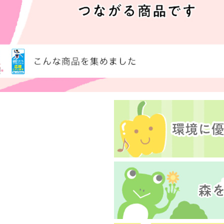
品を検索できます。
花生
えび
かに
くるみ
ら
オレンジ
カシューナッツ
キウイフルー
バナナ
豚肉
マカダミアナッツ
もも