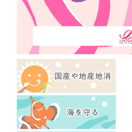
お気に入り注文
豆腐・納豆・
こんにゃく
注文履歴注文
冷蔵おかず
特価情報
WEBカタログ
冷凍食品
ミールキット
先着限定から探す
アレルゲン情報
など
特定原材料と特定原材料に準ずるものが含まれていない商
人気カテゴリ
麺類
特定原材料
食品から探す
小麦
そば
卵
乳
落
乾物・粉類
家庭用品から探す
レトルト・缶
特定原材料に準ずるもの
詰・瓶詰
アーモンド
あわび
いか
いく
目的から探す
調味料・だ
し・油・ルー
生協独自
さば
ゼラチン
大豆
鶏肉