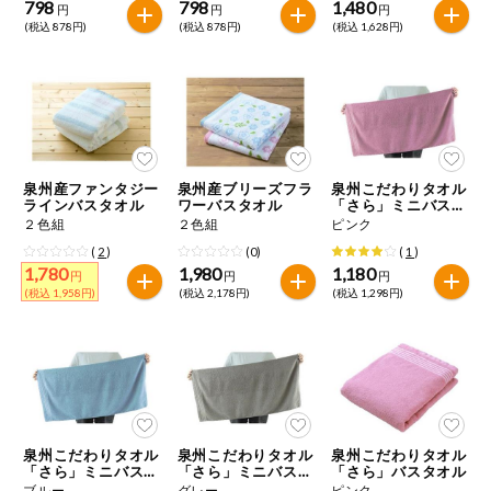
798
798
1,480
円
円
円
(税込 878円)
(税込 878円)
(税込 1,628円)
泉州産ファンタジー
泉州産ブリーズフラ
泉州こだわりタオル
ラインバスタオル
ワーバスタオル
「さら」ミニバスタ
オル
２色組
２色組
ピンク
(
2
)
(0)
(
1
)
1,780
1,980
1,180
円
円
円
(税込 1,958円)
(税込 2,178円)
(税込 1,298円)
泉州こだわりタオル
泉州こだわりタオル
泉州こだわりタオル
「さら」ミニバスタ
「さら」ミニバスタ
「さら」バスタオル
オル
オル
ブルー
グレー
ピンク