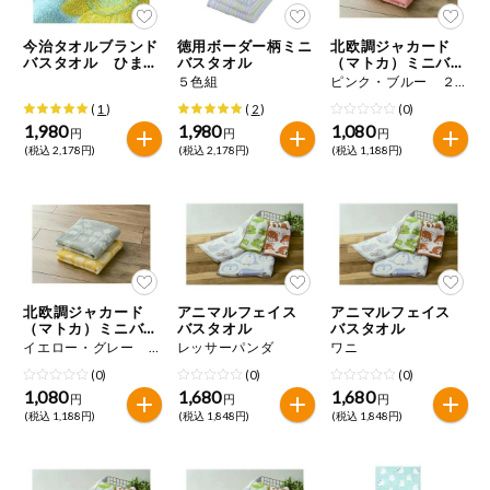
今治タオルブランド
徳用ボーダー柄ミニ
北欧調ジャカード
バスタオル ひまわ
バスタオル
（マトカ）ミニバス
り
タオル
５色組
ピンク・ブルー ２柄組
(
1
)
(
2
)
(0)
1,980
1,980
1,080
円
円
円
(税込 2,178円)
(税込 2,178円)
(税込 1,188円)
北欧調ジャカード
アニマルフェイス
アニマルフェイス
（マトカ）ミニバス
バスタオル
バスタオル
タオル
イエロー・グレー ２柄組
レッサーパンダ
ワニ
(0)
(0)
(0)
1,080
1,680
1,680
円
円
円
(税込 1,188円)
(税込 1,848円)
(税込 1,848円)