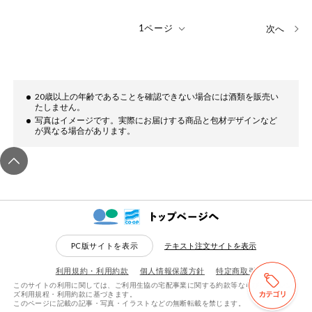
次へ
20歳以上の年齢であることを確認できない場合には酒類を販売い
たしません。
写真はイメージです。実際にお届けする商品と包材デザインなど
が異なる場合があリます。
PC版サイトを表示
テキスト注文サイトを表示
利用規約・利用約款
個人情報保護方針
特定商取引
このサイトの利用に関しては、ご利用生協の宅配事業に関する約款等ならびにeフレン
検索する
リセットする
ズ利用規程・利用約款に基づきます。
このページに記載の記事・写真・イラストなどの無断転載を禁じます。