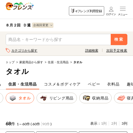
食品
家庭用品
目的
eフレンズ利用登録
から探す
から探す
から探す
検索条件を指定してください。全項目に条件を指定しなくて
果物
果物すべて
８月２回 Ｄ週
ログイン
も検索できます。
検索
野菜
キーワード
カテゴリから探す
詳細検索
次回予定検索
生協加入はこちら
肉・ハム・ソ
ーセージ
トップ
家庭用品から探す
住居・生活用品
タオル
eフレンズとは
タオル
キーワードをすべて含む
魚介・加工品
いずれかのキーワードを含む
登録から開始まで
品
住居・生活用品
コスメ＆ボディケア
ベビー
衣料品
趣
米・雑穀など
剤
タオル
リビング用品
収納用品
寝
メーカー名
卵・牛乳・乳
先着限定
製品
注文番号注文
68
件
表示：
1列
2列
3列
1～60件 (
60件
90件
)
パン・ジャム
カテゴリ