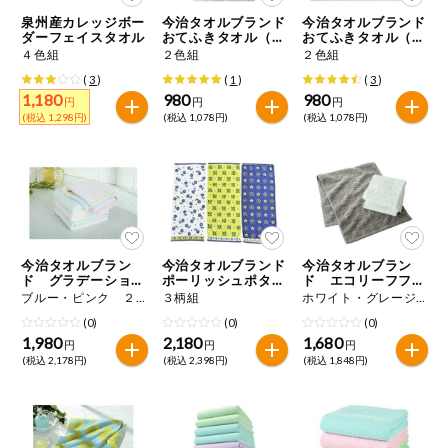
特定原材料に準ずるものは、お取引先から情報提供のあった
ご利用ガイド
住居・生活用
泉州産カレッジボー
今治タオルブランド
今治タオルブランド
範囲でのお知らせです。
品
ダーフェイスタオル
おてふきタオル（ラ
おてふきタオル（リ
ンポ）
ント）
４色組
２色組
２色組
商品のリクエスト
コスメ＆ボデ
(
3
)
(
1
)
(
3
)
ィケア
1,180
980
980
円
円
円
(税込 1,298円)
(税込 1,078円)
(税込 1,078円)
アプリのダウンロード
ベビー
PC版サイトを表示
衣料品
テキスト注文サイトを表示
趣味・娯楽
今治タオルブラン
今治タオルブランド
今治タオルブラン
お問い合わせ
ド グラデーション
ポーリッシュポタリ
ド エコリーフフェ
ボーダーフェイスタ
ー フェイスタオル
イスタオル
ブルー・ピンク ２色４枚組
３柄組
ホワイト・グレージュ ２色組
ペット
オル
(0)
(0)
(0)
1,980
2,180
1,680
円
円
円
(税込 2,178円)
(税込 2,398円)
(税込 1,848円)
先着限定企画
スマート・ワ
ン注文