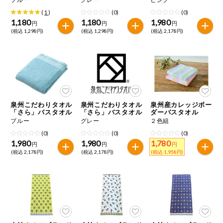
(
1
)
(0)
(0)
1,180
1,180
1,980
円
円
円
(税込 1,298円)
(税込 1,298円)
(税込 2,178円)
泉州こだわりタオル
泉州こだわりタオル
泉州産カレッジボー
「さら」バスタオル
「さら」バスタオル
ダーバスタオル
ブルー
グレー
２色組
(0)
(0)
(0)
1,980
1,980
1,780
円
円
円
(税込 2,178円)
(税込 2,178円)
(税込 1,958円)