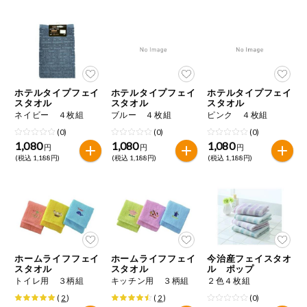
健康志向食品
推しコープ
ホテルタイプフェイ
ホテルタイプフェイ
ホテルタイプフェイ
年間登録米
スタオル
スタオル
スタオル
ネイビー ４枚組
ブルー ４枚組
ピンク ４枚組
(0)
(0)
(0)
1,080
1,080
1,080
円
円
円
(税込 1,188円)
(税込 1,188円)
(税込 1,188円)
ホームライフフェイ
ホームライフフェイ
今治産フェイスタオ
スタオル
スタオル
ル ポップ
トイレ用 ３柄組
キッチン用 ３柄組
２色４枚組
(
2
)
(
2
)
(0)