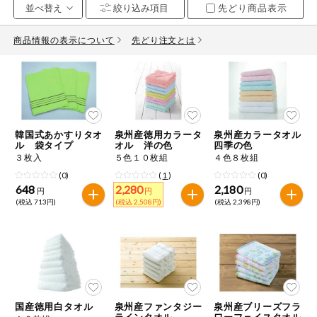
先どり商品表示
お気に入り注文
豆腐・納豆・
こんにゃく
商品情報の表示について
先どり注文とは
注文履歴注文
冷蔵おかず
特価情報
WEBカタログ
冷凍食品
ミールキット
韓国式あかすりタオ
泉州産徳用カラータ
泉州産カラータオル
先着限定から探す
など
ル 袋タイプ
オル 洋の色
四季の色
アレルゲン情報
３枚入
５色１０枚組
４色８枚組
特定原材料と特定原材料に準ずるものが含まれていない商品
人気カテゴリ
(0)
(
1
)
(0)
麺類
を検索できます。
648
2,280
2,180
円
円
円
(税込 713円)
(税込 2,508円)
(税込 2,398円)
食品から探す
特定原材料
乾物・粉類
小麦
そば
卵
乳
家庭用品から探す
レトルト・缶
詰・瓶詰
落花生
えび
かに
くるみ
目的から探す
調味料・だ
し・油・ルー
国産徳用白タオル
泉州産ファンタジー
泉州産ブリーズフラ
生協独自
ラインタオル
ワーフェイスタオル