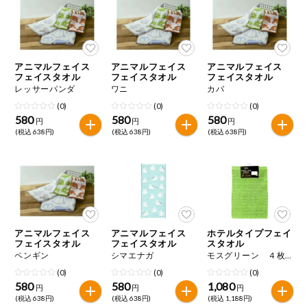
ミールキット
組合員さんの
リクエスト
アニマルフェイス
アニマルフェイス
アニマルフェイス
フェイスタオル
フェイスタオル
フェイスタオル
レッサーパンダ
ワニ
カバ
いいもんみっ
け
(0)
(0)
(0)
580
580
580
円
円
円
(税込 638円)
(税込 638円)
(税込 638円)
オーガニック
ベビー・キッ
ズ関連
サプリメン
ト・栄養補助
食品
アニマルフェイス
アニマルフェイス
ホテルタイプフェイ
フェイスタオル
フェイスタオル
スタオル
アレルゲン対
応
ペンギン
シマエナガ
モスグリーン ４枚組
(0)
(0)
(0)
580
580
1,080
エシカル
円
円
円
(税込 638円)
(税込 638円)
(税込 1,188円)