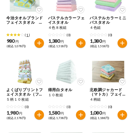
今週のお買い
得
今治タオルブランド
パステルカラーフェ
パステルカラーミニ
フェイスタオル ひ
イスタオル
バスタオル
コープ商品
まわり
４色８枚組
４色組
(
1
)
(0)
(0)
980
1,380
1,380
今週の新登場
円
円
円
(税込 1,078円)
(税込 1,518円)
(税込 1,518円)
よりどりでお
トク
複数注文でお
トク
ポイントがも
よくばりプリントフ
得用白タオル
北欧調ジャカード
らえる！
ェイスタオル（ファ
（マトカ）フェイス
１０枚組
ンシー）
タオル
５柄１０枚組
４柄組
(0)
(0)
(0)
お弁当用商品
1,980
1,580
1,080
円
円
円
(税込 2,178円)
(税込 1,738円)
(税込 1,188円)
かんたん調理