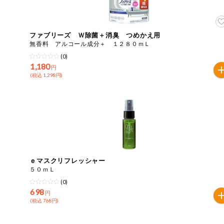
ご利用ガイド
住居・生活用
品
商品のリクエスト
ファブリーズ Ｗ除菌＋消臭 つめかえ用
コスメ＆ボデ
無香料 アルコール成分＋ １２８０ｍＬ
ィケア
(0)
アプリのダウンロード
1,180
円
ベビー
(税込 1,298円)
PC版サイトを表示
衣料品
テキスト注文サイトを表示
趣味・娯楽
お問い合わせ
ペット
ｅマスクリフレッシャー
５０ｍＬ
先着限定企画
(0)
698
円
(税込 768円)
スマート・ワ
ン注文