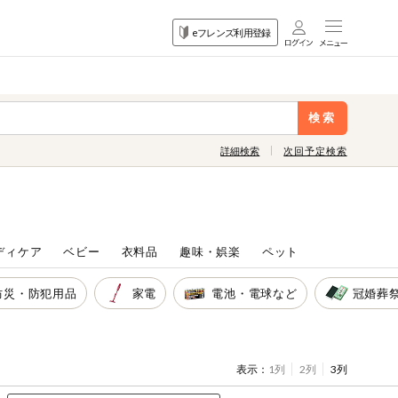
目的
eフレンズ利用登録
から探す
検索
詳細検索
次回予定検索
ディケア
ベビー
衣料品
趣味・娯楽
ペット
防災・防犯用品
家電
電池・電球など
冠婚葬
表示：
1列
2列
3列