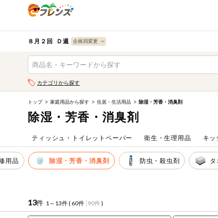
食品
から探す
検索条件を指定してください。全項目に条件を指定しなく
果物
果物すべて
８月２回 Ｄ週
ログイン
野菜
キーワード
カテゴリから探す
生協加入はこちら
肉・ハム・ソ
ーセージ
トップ
家庭用品から探す
住居・生活用品
除湿・芳香・消臭剤
キーワードをすべて含む
eフレンズとは
除湿・芳香・消臭剤
いずれかのキーワードを含む
魚介・加工品
登録から開始まで
ティッシュ・トイレットペーパー
衛生・生理用品
キッ
米・雑穀など
メーカー名
修用品
除湿・芳香・消臭剤
防虫・殺虫剤
タ
卵・牛乳・乳
先着限定
製品
注文番号注文
13
件
1～13件 (
60件
90件
)
パン・ジャム
カテゴリ