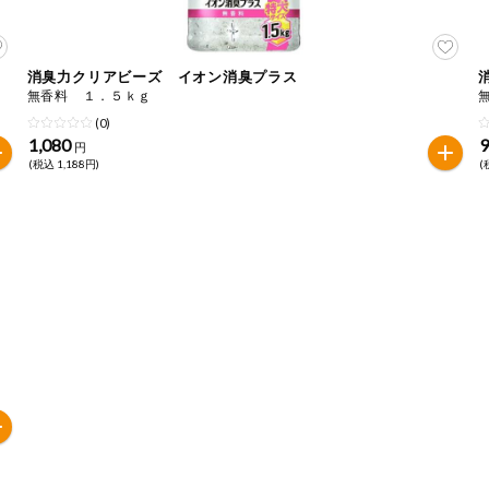
消臭力クリアビーズ イオン消臭プラス
無香料 １．５ｋｇ
(0)
1,080
円
(税込 1,188円)
(