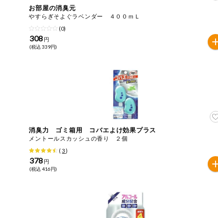
お部屋の消臭元
おやつ
やすらぎそよぐラベンダー ４００ｍＬ
アレルゲン情報は、商品企画時の情報のため、ご使用前に
(0)
特定原材料に準ずるものは、お取引先から情報提供のあっ
308
自動注文システム登録
円
飲料
(税込 339円)
酒・ノンアル
自動注文システム登録を確認する
コール
自動注文システム登録を修正する
切り花・仏花
くらしの定番品（毎週企画）
ティッシュ・
トイレットペ
ーパー
消臭力 ゴミ箱用 コバエよけ効果プラス
メントールスカッシュの香り ２個
衛生・生理用
(
3
)
品
専門ショップサイト
378
円
(税込 416円)
キッチン用品
パルコープ・よどがわ生協のサービス
洗濯・バス・
パルコープ・よどがわ生協の情報サイト
トイレ用品