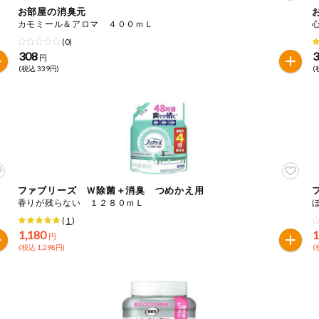
お部屋の消臭元
カモミール＆アロマ ４００ｍＬ
は必ず商品パッケージの表示をご確認ください。
(0)
た範囲でのお知らせです。
308
円
(税込 339円)
(
ファブリーズ Ｗ除菌＋消臭 つめかえ用
香りが残らない １２８０ｍＬ
(
1
)
1,180
1
円
(税込 1,298円)
(