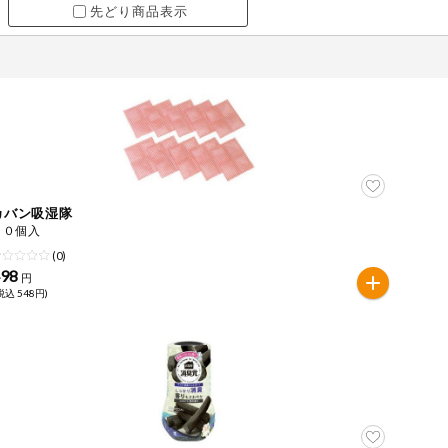
先どり商品表示
カバン吸湿隊
１０個入
(0)
498
円
税込 548円)
ツ
牛肉
ごま
さけ
やまいも
りんご