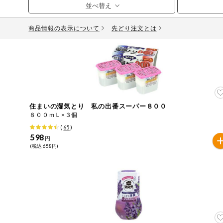
お気に入り注文
豆腐・納豆・
こんにゃく
商品情報の表示について
先どり注文とは
注文履歴注文
冷蔵おかず
特価情報
WEBカタログ
冷凍食品
ミールキット
先着限定から探す
アレルゲン情報
など
住まいの湿気とり 私の出番スーパー８００
特定原材料と特定原材料に準ずるものが含まれていない商
８００ｍＬ×３個
人気カテゴリ
麺類
(
65
)
特定原材料
598
円
(税込 658円)
食品から探す
小麦
そば
卵
乳
落
乾物・粉類
家庭用品から探す
レトルト・缶
特定原材料に準ずるもの
詰・瓶詰
アーモンド
あわび
いか
いく
目的から探す
調味料・だ
し・油・ルー
生協独自
さば
ゼラチン
大豆
鶏肉