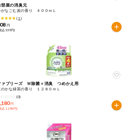
お部屋の消臭元
心がなごむ炭の香り ４００ｍＬ
(
1
)
308
円
税込 339円)
ファブリーズ Ｗ除菌＋消臭 つめかえ用
ほのかな緑茶の香り １２８０ｍＬ
(0)
,180
円
税込 1,298円)