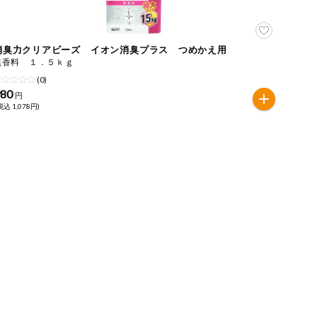
消臭力クリアビーズ イオン消臭プラス つめかえ用
無香料 １．５ｋｇ
(0)
980
円
税込 1,078円)