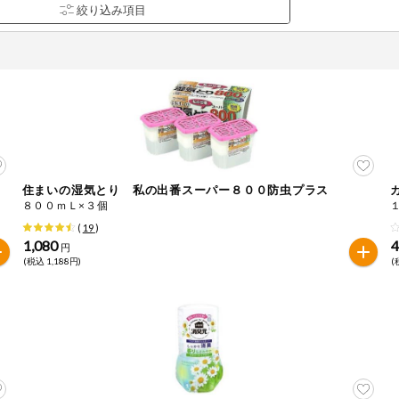
住まいの湿気とり 私の出番スーパー８００防虫プラス
品を検索できます。
８００ｍＬ×３個
(
19
)
1,080
円
(税込 1,188円)
(
花生
えび
かに
くるみ
ら
オレンジ
カシューナッツ
キウイフルー
バナナ
豚肉
マカダミアナッツ
もも