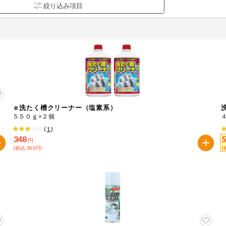
ｅ洗たく槽クリーナー（塩素系）
品を検索できます。
５５０ｇ×２個
(
1
)
348
円
(税込 383円)
(
花生
えび
かに
くるみ
ら
オレンジ
カシューナッツ
キウイフルー
バナナ
豚肉
マカダミアナッツ
もも