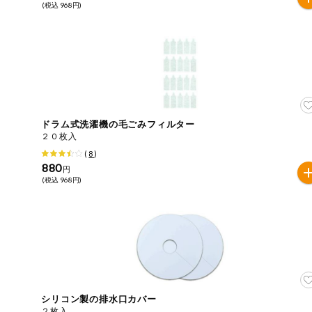
(税込 968円)
ミールキット
組合員さんの
リクエスト
いいもんみっ
け
ドラム式洗濯機の毛ごみフィルター
オーガニック
２０枚入
(
8
)
880
ベビー・キッ
円
ズ関連
(税込 968円)
サプリメン
ト・栄養補助
食品
アレルゲン対
応
エシカル
シリコン製の排水口カバー
２枚入