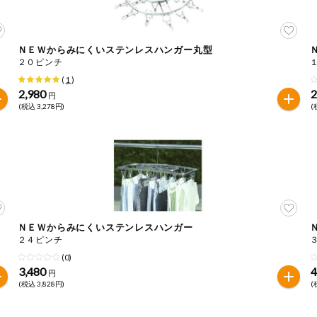
ＮＥＷからみにくいステンレスハンガー丸型
２０ピンチ
(
1
)
2,980
2
円
(税込 3,278円)
(
ＮＥＷからみにくいステンレスハンガー
２４ピンチ
(0)
3,480
4
円
(税込 3,828円)
(