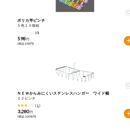
ご利用ガイド
住居・生活用
品
商品のリクエスト
ポリカ竿ピンチ
コスメ＆ボデ
５色１０個組
ィケア
(0)
アプリのダウンロード
598
円
ベビー
(税込 658円)
PC版サイトを表示
衣料品
テキスト注文サイトを表示
趣味・娯楽
お問い合わせ
ペット
ＮＥＷからみにくいステンレスハンガー ワイド幅
２２ピンチ
先着限定企画
(
1
)
3,280
円
(税込 3,608円)
スマート・ワ
ン注文