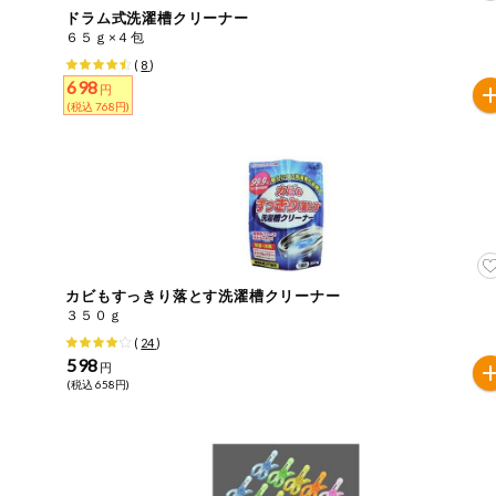
ドラム式洗濯槽クリーナー
おやつ
６５ｇ×４包
アレルゲン情報は、商品企画時の情報のため、ご使用前に
(
8
)
特定原材料に準ずるものは、お取引先から情報提供のあっ
698
自動注文システム登録
円
飲料
(税込 768円)
酒・ノンアル
自動注文システム登録を確認する
コール
自動注文システム登録を修正する
切り花・仏花
くらしの定番品（毎週企画）
ティッシュ・
トイレットペ
ーパー
カビもすっきり落とす洗濯槽クリーナー
３５０ｇ
衛生・生理用
(
24
)
品
専門ショップサイト
598
円
(税込 658円)
キッチン用品
パルコープ・よどがわ生協のサービス
洗濯・バス・
パルコープ・よどがわ生協の情報サイト
トイレ用品