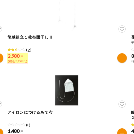
簡単組立１枚布団干しⅡ
(
2
)
2,980
円
(税込 3,278円)
(
アイロンにつけるあて布
(0)
1,480
円