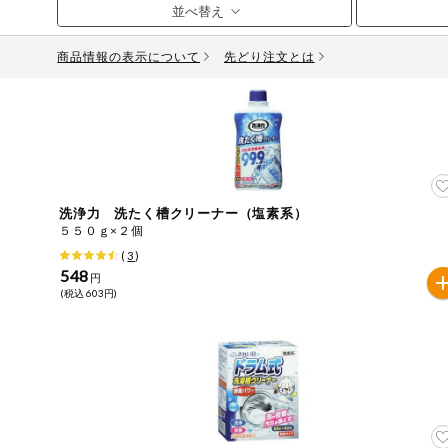
お気に入り注文
豆腐・納豆・
こんにゃく
商品情報の表示について
先どり注文とは
注文履歴注文
冷蔵おかず
特価情報
WEBカタログ
冷凍食品
ミールキット
先着限定から探す
アレルゲン情報
など
洗浄力 洗たく槽クリーナー（塩素系）
特定原材料と特定原材料に準ずるものが含まれていない商
５５０ｇ×２個
人気カテゴリ
麺類
(
3
)
特定原材料
548
円
(税込 603円)
食品から探す
小麦
そば
卵
乳
落
乾物・粉類
家庭用品から探す
レトルト・缶
特定原材料に準ずるもの
詰・瓶詰
アーモンド
あわび
いか
いく
目的から探す
調味料・だ
し・油・ルー
生協独自
さば
ゼラチン
大豆
鶏肉