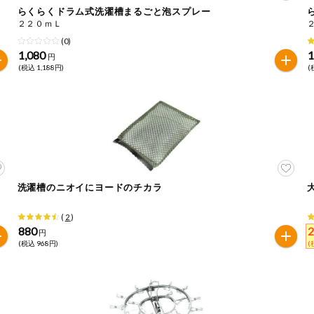
らくらくドラム式洗濯槽まるごと泡スプレー
２２０ｍＬ
は必ず商品パッケージの表示をご確認ください。
(0)
た範囲でのお知らせです。
1,080
1
円
(税込 1,188円)
(
洗濯槽のニオイにヨードのチカラ
(
2
)
880
円
(税込 968円)
(