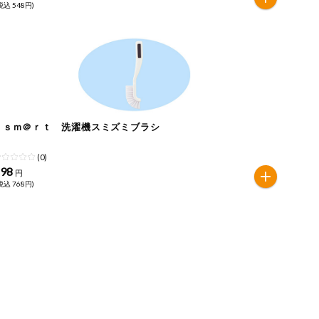
税込 548円)
ｅｓｍ＠ｒｔ 洗濯機スミズミブラシ
(0)
698
円
税込 768円)