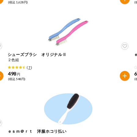
(税込 1,628円)
(
シューズブラシ オリジナルⅡ
２色組
(
7
)
498
円
(税込 548円)
(
ｅｓｍ＠ｒｔ 洋服ホコリ払い