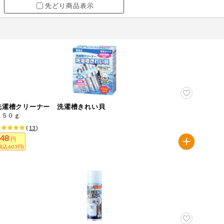
先どり商品表示
洗濯槽クリーナー 洗濯槽きれい貝
４５０ｇ
(
13
)
548
円
税込 603円)
ツ
牛肉
ごま
さけ
やまいも
りんご