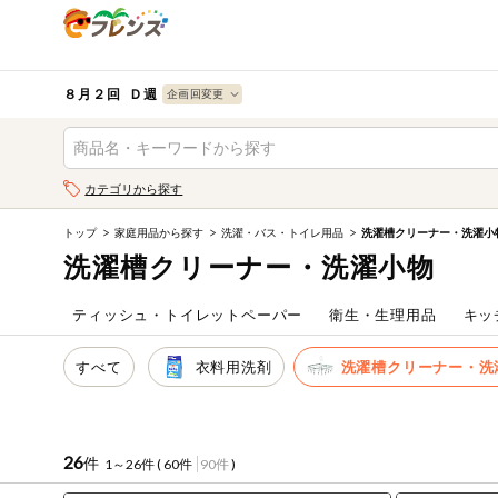
食品
から探す
検索条件を指定してください。全項目に条件を指定しなく
果物
果物すべて
８月２回 Ｄ週
ログイン
野菜
キーワード
カテゴリから探す
生協加入はこちら
肉・ハム・ソ
ーセージ
トップ
家庭用品から探す
洗濯・バス・トイレ用品
洗濯槽クリーナー・洗濯小
キーワードをすべて含む
eフレンズとは
洗濯槽クリーナー・洗濯小物
いずれかのキーワードを含む
魚介・加工品
登録から開始まで
ティッシュ・トイレットペーパー
衛生・生理用品
キッ
米・雑穀など
メーカー名
すべて
衣料用洗剤
洗濯槽クリーナー・洗
卵・牛乳・乳
先着限定
製品
注文番号注文
26
件
1～26件 (
60件
90件
)
パン・ジャム
カテゴリ