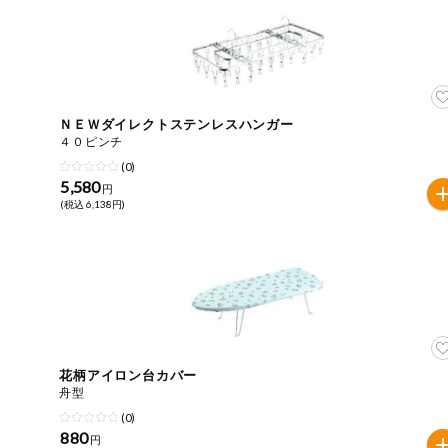
今週のお買い
得
コープ商品
ＮＥＷダイレクトステンレスハンガー
今週の新登場
４０ピンチ
(0)
5,580
よりどりでお
円
トク
(税込 6,138円)
複数注文でお
トク
ポイントがも
らえる！
お弁当用商品
花柄アイロン台カバー
舟型
かんたん調理
(0)
880
円