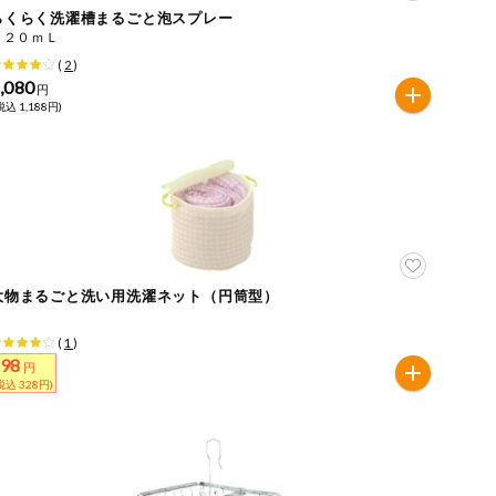
らくらく洗濯槽まるごと泡スプレー
２２０ｍＬ
(
2
)
,080
円
税込 1,188円)
大物まるごと洗い用洗濯ネット（円筒型）
(
1
)
298
円
税込 328円)