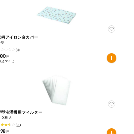
花柄アイロン台カバー
平型
(0)
880
円
税込 968円)
縦型洗濯機用フィルター
２０枚入
(
3
)
498
円