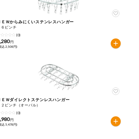
ＮＥＷからみにくいステンレスハンガー
１６ピンチ
(0)
,280
円
税込 2,508円)
ＮＥＷダイレクトステンレスハンガー
３２ピンチ（オーバル）
(0)
,980
円
税込 5,478円)