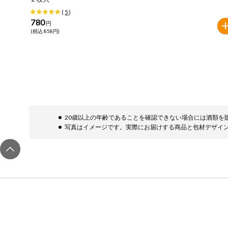
(
5
)
健康志向食品
780
円
(税込 858円)
推しコープ
年間登録米
20歳以上の年齢であることを確認できない場合には酒類を
写真はイメージです。実際にお届けする商品と包材デザイ