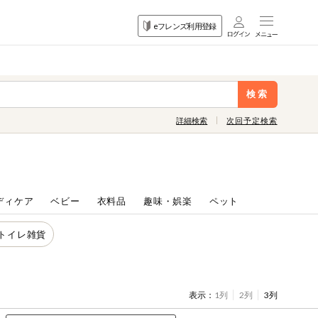
目的
eフレンズ利用登録
から探す
検索
詳細検索
次回予定検索
ディケア
ベビー
衣料品
趣味・娯楽
ペット
トイレ雑貨
表示：
1列
2列
3列