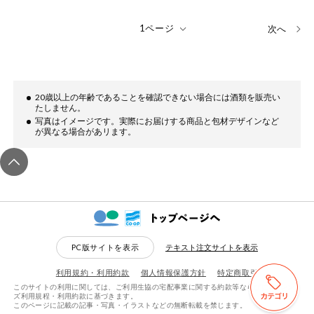
次へ
20歳以上の年齢であることを確認できない場合には酒類を販売い
たしません。
写真はイメージです。実際にお届けする商品と包材デザインなど
が異なる場合があリます。
PC版サイトを表示
テキスト注文サイトを表示
利用規約・利用約款
個人情報保護方針
特定商取引
このサイトの利用に関しては、ご利用生協の宅配事業に関する約款等ならびにeフレン
検索する
リセットする
ズ利用規程・利用約款に基づきます。
このページに記載の記事・写真・イラストなどの無断転載を禁じます。