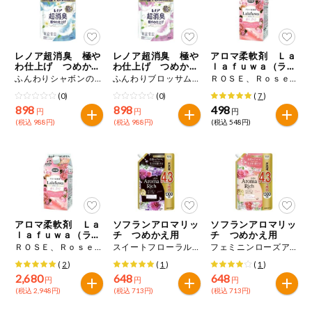
レノア超消臭 極や
レノア超消臭 極や
アロマ柔軟剤 Ｌａ
わ仕上げ つめかえ
わ仕上げ つめかえ
ｌａｆｕｗａ（ララ
用
用
フワ） つめかえ用
ふんわりシャボンの香り １３３５ｍＬ
ふんわりブロッサムの香り １３３５ｍＬ
ＲＯＳＥ、Ｒｏｓｅ、ｒｏｓｅ １０００ｍＬ
(0)
(0)
(
7
)
898
898
498
円
円
円
(税込 988円)
(税込 988円)
(税込 548円)
アロマ柔軟剤 Ｌａ
ソフランアロマリッ
ソフランアロマリッ
ｌａｆｕｗａ（ララ
チ つめかえ用
チ つめかえ用
フワ） つめかえ用
ＲＯＳＥ、Ｒｏｓｅ、ｒｏｓｅ １０００ｍＬ×６個
スイートフローラルアロマの香り ジュリエット １３００ｍＬ
フェミニンローズアロマの香り ダイアナ １３００ｍＬ
(
2
)
(
1
)
(
1
)
2,680
648
648
円
円
円
(税込 2,948円)
(税込 713円)
(税込 713円)