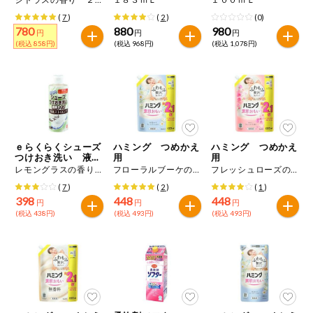
(
7
)
(
2
)
(0)
780
880
980
円
円
円
(税込 858円)
(税込 968円)
(税込 1,078円)
ｅらくらくシューズ
ハミング つめかえ
ハミング つめかえ
つけおき洗い 液体
用
用
タイプ 消臭ストロ
レモングラスの香り ２００ｍＬ
フローラルブーケの香り １０００ｍＬ
フレッシュローズの香り １０００ｍＬ
ング
(
7
)
(
2
)
(
1
)
398
448
448
円
円
円
(税込 438円)
(税込 493円)
(税込 493円)