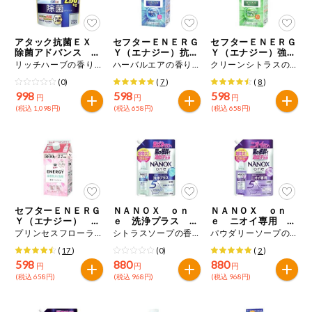
今週のお買い
得
アタック抗菌ＥＸ
セフターＥＮＥＲＧ
セフターＥＮＥＲＧ
除菌アドバンス つ
Ｙ（エナジー）抗
Ｙ（エナジー）強力
コープ商品
めかえ用
菌・防臭 つめかえ
洗浄 つめかえ用
リッチハーブの香り ２．０３ｋｇ
ハーバルエアの香り １０００ｇ
クリーンシトラスの香り １０００ｇ
用
(0)
(
7
)
(
8
)
998
598
598
今週の新登場
円
円
円
(税込 1,098円)
(税込 658円)
(税込 658円)
よりどりでお
トク
複数注文でお
トク
ポイントがも
セフターＥＮＥＲＧ
ＮＡＮＯＸ ｏｎ
ＮＡＮＯＸ ｏｎ
らえる！
Ｙ（エナジー） 柔
ｅ 洗浄プラス つ
ｅ ニオイ専用 つ
軟剤入り濃縮洗剤
めかえ用
めかえ用
プリンセスフローラルの香り １０００ｇ
シトラスソープの香り １０８０ｇ
パウダリーソープの香り １０８０ｇ
つめかえ用
(
17
)
(0)
(
2
)
お弁当用商品
598
880
880
円
円
円
(税込 658円)
(税込 968円)
(税込 968円)
かんたん調理