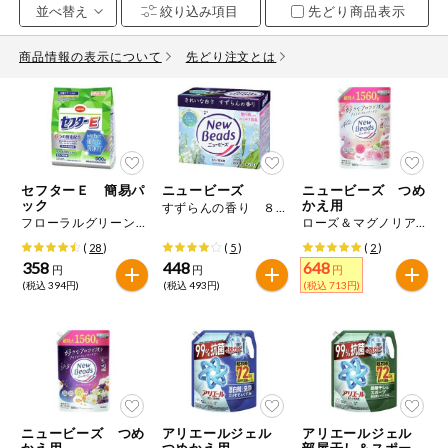
先どり商品表示
お気に入り注文
豆腐・納豆・
こんにゃく
商品情報の表示について
先どり注文とは
注文履歴注文
冷蔵おかず
特価情報
WEBカタログ
冷凍食品
ミールキット
セフターＥ 簡易パ
ニュービーズ
ニュービーズ つめ
先着限定から探す
など
ック
かえ用
すずらんの香り ８００ｇ
アレルゲン情報
フローラルグリーンの香り ９００ｇ
ローズ＆マグノリアの香り １５６０ｇ
特定原材料と特定原材料に準ずるものが含まれていない商品
人気カテゴリ
(
28
)
(
5
)
(
2
)
麺類
を検索できます。
358
448
648
円
円
円
(税込 394円)
(税込 493円)
(税込 713円)
食品から探す
特定原材料
乾物・粉類
小麦
そば
卵
乳
家庭用品から探す
レトルト・缶
詰・瓶詰
落花生
えび
かに
くるみ
目的から探す
調味料・だ
し・油・ルー
ニュービーズ つめ
アリエールジェル
アリエールジェル
生協独自
かえ用
つめかえ用
部屋干し＆スポー