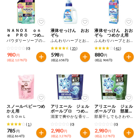
ミールキット
組合員さんの
リクエスト
ＮＡＮＯＸ ｏｎ
液体せっけん おお
液体せっけん おお
ｅ ＰＲＯ つめか
ぞら
ぞら つめかえ用
え用
パウダリーソープの香り １０１０ｇ
ふんわりハーブとお花の香り ８００ｍＬ
ふんわりハーブとお花の香り １５００ｍＬ
いいもんみっ
け
(0)
(
35
)
(
42
)
980
598
880
円
円
円
(税込 1,078円)
(税込 658円)
(税込 968円)
オーガニック
ベビー・キッ
ズ関連
サプリメン
ト・栄養補助
食品
スノールベビーつめ
アリエール ジェル
アリエール ジェル
かえ用
ボールプロ つめか
ボールプロ 部屋干
アレルゲン対
え
し用 つめかえ
応
６５０ｍＬ
清潔で爽やかな香り ８９個入り
部屋干しでもさわやかな香り ８９個入り
(
1
)
(0)
(0)
785
2,980
2,980
エシカル
円
円
円
(税込 864円)
(税込 3,278円)
(税込 3,278円)