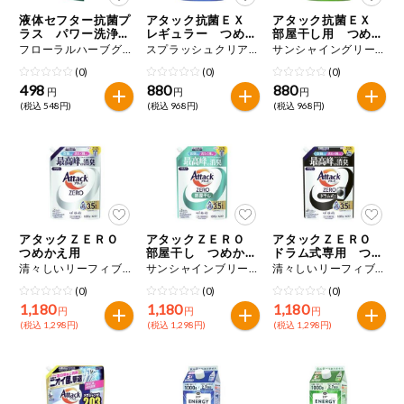
特定原材料に準ずるものは、お取引先から情報提供のあった
ご利用ガイド
住居・生活用
液体セフター抗菌プ
アタック抗菌ＥＸ
アタック抗菌ＥＸ
範囲でのお知らせです。
品
ラス パワー洗浄
レギュラー つめか
部屋干し用 つめか
つめかえ用
え用
え用
フローラルハーブグリーンの香り １５００ｇ
スプラッシュクリアの香り １５００ｇ
サンシャイングリーンの香り １５００ｇ
商品のリクエスト
コスメ＆ボデ
(0)
(0)
(0)
ィケア
498
880
880
円
円
円
(税込 548円)
(税込 968円)
(税込 968円)
アプリのダウンロード
ベビー
PC版サイトを表示
衣料品
テキスト注文サイトを表示
趣味・娯楽
アタックＺＥＲＯ
アタックＺＥＲＯ
アタックＺＥＲＯ
お問い合わせ
つめかえ用
部屋干し つめかえ
ドラム式専用 つめ
用
かえ用
清々しいリーフィブリーズの香り（微香） １０７０ｇ
サンシャインブリーズの香り（微香） １０７０ｇ
清々しいリーフィブリーズの香り（微香） １０７０ｇ
ペット
(0)
(0)
(0)
1,180
1,180
1,180
円
円
円
(税込 1,298円)
(税込 1,298円)
(税込 1,298円)
先着限定企画
スマート・ワ
ン注文