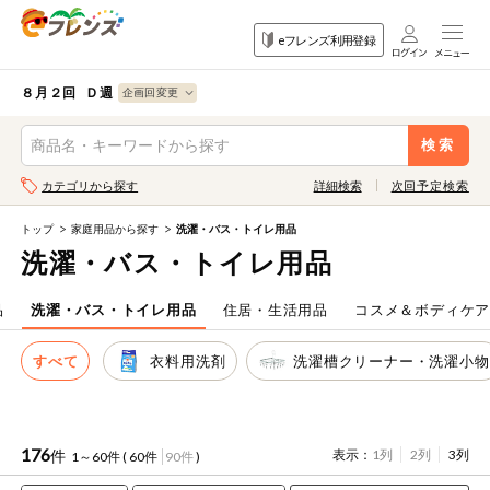
食品
家庭用品
目的
eフレンズ利用登録
から探す
から探す
から探す
検索条件を指定してください。全項目に条件を指定しなくて
果物
果物すべて
８月２回 Ｄ週
ログイン
も検索できます。
検索
野菜
キーワード
カテゴリから探す
詳細検索
次回予定検索
生協加入はこちら
肉・ハム・ソ
ーセージ
トップ
家庭用品から探す
洗濯・バス・トイレ用品
eフレンズとは
洗濯・バス・トイレ用品
キーワードをすべて含む
魚介・加工品
いずれかのキーワードを含む
登録から開始まで
品
洗濯・バス・トイレ用品
住居・生活用品
コスメ＆ボディケ
米・雑穀など
すべて
衣料用洗剤
洗濯槽クリーナー・洗濯小物
メーカー名
卵・牛乳・乳
先着限定
製品
注文番号注文
176
件
表示：
1列
2列
3列
1～60件 (
60件
90件
)
パン・ジャム
カテゴリ