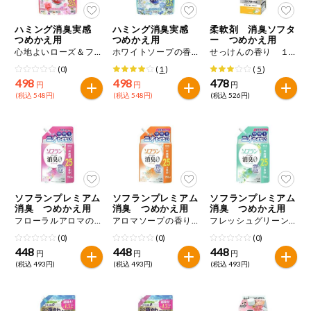
ハミング消臭実感
ハミング消臭実感
柔軟剤 消臭ソフタ
つめかえ用
つめかえ用
ー つめかえ用
心地よいローズ＆フローラルの香り ９３０ｇ
ホワイトソープの香り ９３０ｇ
せっけんの香り １２００ｍＬ
(0)
(
1
)
(
5
)
498
498
478
円
円
円
(税込 548円)
(税込 548円)
(税込 526円)
ソフランプレミアム
ソフランプレミアム
ソフランプレミアム
消臭 つめかえ用
消臭 つめかえ用
消臭 つめかえ用
フローラルアロマの香り ７５０ｍＬ
アロマソープの香り ７５０ｍＬ
フレッシュグリーンアロマの香り ７５０ｍＬ
(0)
(0)
(0)
448
448
448
円
円
円
(税込 493円)
(税込 493円)
(税込 493円)