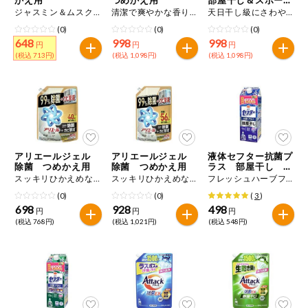
特定原材料に準ずるもの
ツ つめかえ用
ジャスミン＆ムスクの香り １５６０ｇ
清潔で爽やかな香り １．７２ｋｇ
天日干し級にさわやかな香り １．７２ｋｇ
おやつ
アーモンド
あわび
いか
(0)
(0)
(0)
648
998
998
円
円
円
自動注文システム登録
(税込 713円)
(税込 1,098円)
(税込 1,098円)
飲料
いくら
オレンジ
カシューナッツ
自動注文システム登録を確認する
酒・ノンアル
キウイフルーツ
牛肉
ごま
コール
自動注文システム登録を修正する
切り花・仏花
さけ
さば
ゼラチン
大豆
アリエールジェル
アリエールジェル
液体セフター抗菌プ
くらしの定番品（毎週企画）
ティッシュ・
除菌 つめかえ用
除菌 つめかえ用
ラス 部屋干し つ
鶏肉
バナナ
豚肉
トイレットペ
めかえ用
スッキリひかえめな香り １．０ｋｇ
スッキリひかえめな香り １．４ｋｇ
フレッシュハーブフルーティの香り １５００ｇ
ーパー
(0)
(0)
(
3
)
衛生・生理用
マカダミアナッツ
もも
やまいも
698
928
498
円
円
円
品
専門ショップサイト
(税込 768円)
(税込 1,021円)
(税込 548円)
りんご
キッチン用品
パルコープ・よどがわ生協のサービス
アレルゲン情報は、商品企画時の情報のため、ご使用前には
洗濯・バス・
パルコープ・よどがわ生協の情報サイト
トイレ用品
必ず商品パッケージの表示をご確認ください。