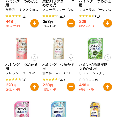
ハミング つめかえ
柔軟剤ソフター つ
ハミング つめかえ
用
めかえ用
用
無香料 １０００ｍＬ
フローラルソープの香り １４００ｍＬ
フローラルブーケの香り ４８０ｍＬ
(
6
)
(
45
)
(
8
)
448
368
228
円
円
円
(税込 493円)
(税込 405円)
(税込 251円)
ハミング つめかえ
ハミング つめかえ
ハミング消臭実感
用
用
つめかえ用
フレッシュローズの香り ４８０ｍＬ
無香料 ４８０ｍＬ
リフレッシュグリーンの香り ９３０ｇ
(
2
)
(
25
)
(0)
228
228
498
円
円
円
(税込 251円)
(税込 251円)
(税込 548円)