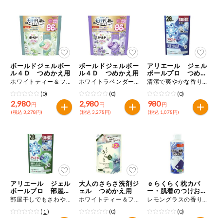
健康志向食品
推しコープ
ボールドジェルボー
ボールドジェルボー
アリエール ジェル
年間登録米
ル４Ｄ つめかえ用
ル４Ｄ つめかえ用
ボールプロ つめか
え用
ホワイトティー＆フローラルの香り ８６個入り
ホワイトラベンダー＆ジャスミンの香り ８６個入り
清潔で爽やかな香り ２８個入り
(0)
(0)
(0)
2,980
2,980
980
円
円
円
(税込 3,278円)
(税込 3,278円)
(税込 1,078円)
アリエール ジェル
大人のさらさ洗剤ジ
ｅらくらく枕カバ
ボールプロ 部屋干
ェル つめかえ用
ー・肌着のつけおき
し用 つめかえ用
洗い
部屋干しでもさわやかな香り ２８個入り
ホワイトティー＆フローラルの香り １．２６ｋｇ
レモングラスの香り ２００ｍＬ
(
1
)
(0)
(0)