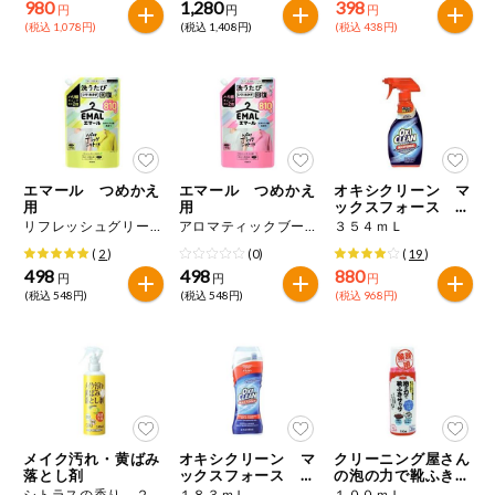
980
1,280
398
円
円
円
(税込 1,078円)
(税込 1,408円)
(税込 438円)
エマール つめかえ
エマール つめかえ
オキシクリーン マ
用
用
ックスフォース ス
プレー
リフレッシュグリーンの香り ８１０ｇ
アロマティックブーケの香り ８１０ｇ
３５４ｍＬ
(
2
)
(0)
(
19
)
498
498
880
円
円
円
(税込 548円)
(税込 548円)
(税込 968円)
メイク汚れ・黄ばみ
オキシクリーン マ
クリーニング屋さん
落とし剤
ックスフォース ジ
の泡の力で靴ふきサ
ェルスティック
ッサ
シトラスの香り ２４０ｍＬ
１８３ｍＬ
１００ｍＬ