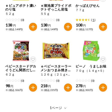
特定原材料に準ずるものは、お取引先から情報提供のあった
ご利用ガイド
住居・生活用
ｅピュアポテト濃い
ｅ湖池屋プライドポ
かっぱえびせん
範囲でのお知らせです。
品
のり塩
テトぞっこん岩塩
７７ｇ
５２ｇ
５５ｇ
商品のリクエスト
コスメ＆ボデ
(0)
(0)
(
5
)
ィケア
138
138
108
円
円
円
※ (税込 149円)
※ (税込 149円)
※ (税込 117円)
アプリのダウンロード
ベビー
PC版サイトを表示
衣料品
テキスト注文サイトを表示
趣味・娯楽
ベビースタードデカ
ｅベビースターラー
ビーノ うましお味
お問い合わせ
イうどん関西だし風
メンおつまみ焼きと
７０ｇ（１４ｇ×５）
肉うどん味
うもろこし味
６２ｇ
１２６ｇ（２１ｇ×６）
ペット
(0)
(0)
(0)
98
218
278
円
円
円
※ (税込 106円)
※ (税込 235円)
※ (税込 300円)
先着限定企画
スマート・ワ
ン注文