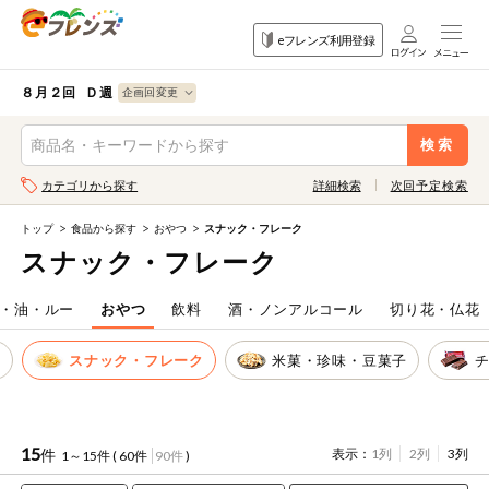
食品
家庭用品
目的
eフレンズ利用登録
から探す
から探す
から探す
検索条件を指定してください。全項目に条件を指定しなくて
果物
果物すべて
８月２回 Ｄ週
ログイン
も検索できます。
検索
野菜
キーワード
カテゴリから探す
詳細検索
次回予定検索
生協加入はこちら
肉・ハム・ソ
ーセージ
トップ
食品から探す
おやつ
スナック・フレーク
eフレンズとは
スナック・フレーク
キーワードをすべて含む
魚介・加工品
いずれかのキーワードを含む
登録から開始まで
・油・ルー
おやつ
飲料
酒・ノンアルコール
切り花・仏花
米・雑穀など
子
スナック・フレーク
米菓・珍味・豆菓子
メーカー名
卵・牛乳・乳
先着限定
製品
注文番号注文
15
件
表示：
1列
2列
3列
1～15件 (
60件
90件
)
パン・ジャム
カテゴリ