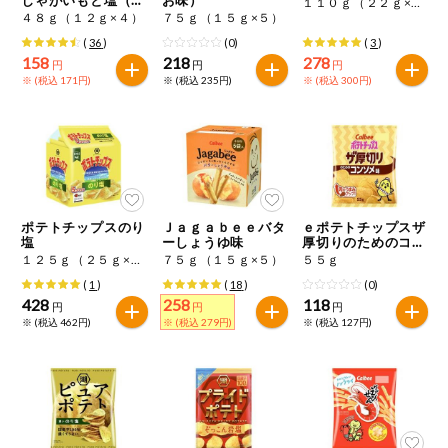
１１０ｇ（２２ｇ×５）
特定原材料に準ずるもの
連）
４８ｇ（１２ｇ×４）
７５ｇ（１５ｇ×５）
おやつ
アーモンド
あわび
いか
(
36
)
(0)
(
3
)
158
218
278
円
円
円
自動注文システム登録
※ (税込 171円)
※ (税込 235円)
※ (税込 300円)
飲料
いくら
オレンジ
カシューナッツ
自動注文システム登録を確認する
酒・ノンアル
キウイフルーツ
牛肉
ごま
コール
自動注文システム登録を修正する
切り花・仏花
さけ
さば
ゼラチン
大豆
ポテトチップスのり
Ｊａｇａｂｅｅバタ
ｅポテトチップスザ
くらしの定番品（毎週企画）
ティッシュ・
塩
ーしょうゆ味
厚切りのためのコン
鶏肉
バナナ
豚肉
トイレットペ
ソメ味
１２５ｇ（２５ｇ×５）
７５ｇ（１５ｇ×５）
５５ｇ
ーパー
(
1
)
(
18
)
(0)
衛生・生理用
マカダミアナッツ
もも
やまいも
428
258
118
円
円
円
品
専門ショップサイト
※ (税込 462円)
※ (税込 279円)
※ (税込 127円)
りんご
キッチン用品
パルコープ・よどがわ生協のサービス
アレルゲン情報は、商品企画時の情報のため、ご使用前には
洗濯・バス・
パルコープ・よどがわ生協の情報サイト
トイレ用品
必ず商品パッケージの表示をご確認ください。