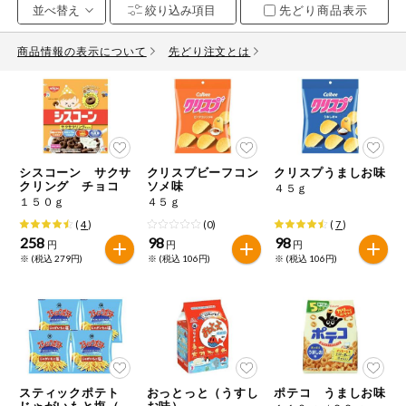
先どり商品表示
お気に入り注文
豆腐・納豆・
こんにゃく
商品情報の表示について
先どり注文とは
注文履歴注文
冷蔵おかず
特価情報
WEBカタログ
冷凍食品
ミールキット
シスコーン サクサ
クリスプビーフコン
クリスプうましお味
先着限定から探す
など
クリング チョコ
ソメ味
４５ｇ
アレルゲン情報
１５０ｇ
４５ｇ
特定原材料と特定原材料に準ずるものが含まれていない商品
人気カテゴリ
(
4
)
(0)
(
7
)
麺類
を検索できます。
258
98
98
円
円
円
※ (税込 279円)
※ (税込 106円)
※ (税込 106円)
食品から探す
特定原材料
乾物・粉類
小麦
そば
卵
乳
家庭用品から探す
レトルト・缶
詰・瓶詰
落花生
えび
かに
くるみ
目的から探す
調味料・だ
し・油・ルー
スティックポテト
おっとっと（うすし
ポテコ うましお味
生協独自
じゃがいもと塩（４
お味）