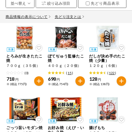
先どり商品表示
お気に入り注文
豆腐・納豆・
こんにゃく
商品情報の表示について
先どり注文とは
注文履歴注文
冷蔵おかず
特価情報
WEBカタログ
冷凍食品
ミールキット
とろみが生きたたこ
ぼてぢゅう監修たこ
だしが決め手のたこ
先着限定から探す
など
焼
焼
焼（少量）
アレルゲン情報
７００ｇ（３５個）
４００ｇ（２０個）
１２０ｇ（６個）
特定原材料と特定原材料に準ずるものが含まれていない商品
人気カテゴリ
(0)
(
15
)
(
122
)
麺類
を検索できます。
718
698
128
円
円
円
※ (税込 775円)
※ (税込 754円)
※ (税込 138円)
食品から探す
特定原材料
乾物・粉類
小麦
そば
卵
乳
家庭用品から探す
レトルト・缶
詰・瓶詰
落花生
えび
かに
くるみ
目的から探す
調味料・だ
し・油・ルー
ごっつ旨いモダン焼
お好み焼（えび・い
揚げもち
生協独自
か）２枚