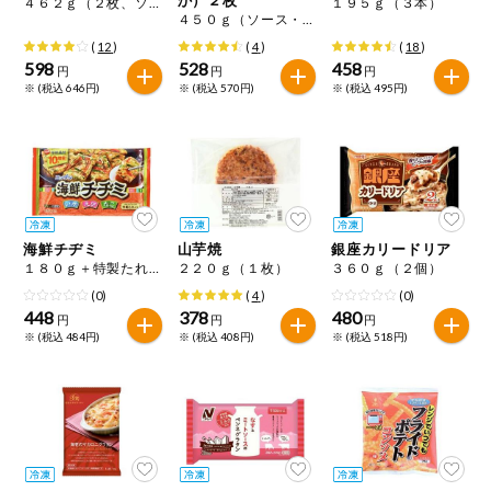
４６２ｇ（２枚、ソース・魚粉・あおさ付）
１９５ｇ（３本）
特定原材料に準ずるもの
４５０ｇ（ソース・削り粉・あおさ付）
おやつ
アーモンド
あわび
いか
(
12
)
(
4
)
(
18
)
598
528
458
円
円
円
自動注文システム登録
※ (税込 646円)
※ (税込 570円)
※ (税込 495円)
飲料
いくら
オレンジ
カシューナッツ
自動注文システム登録を確認する
酒・ノンアル
キウイフルーツ
牛肉
ごま
コール
自動注文システム登録を修正する
切り花・仏花
さけ
さば
ゼラチン
大豆
海鮮チヂミ
山芋焼
銀座カリードリア
くらしの定番品（毎週企画）
ティッシュ・
１８０ｇ＋特製たれ２０ｇ
２２０ｇ（１枚）
３６０ｇ（２個）
鶏肉
バナナ
豚肉
トイレットペ
ーパー
(0)
(
4
)
(0)
448
378
480
円
円
円
衛生・生理用
マカダミアナッツ
もも
やまいも
※ (税込 484円)
※ (税込 408円)
※ (税込 518円)
品
専門ショップサイト
りんご
キッチン用品
パルコープ・よどがわ生協のサービス
アレルゲン情報は、商品企画時の情報のため、ご使用前には
洗濯・バス・
パルコープ・よどがわ生協の情報サイト
トイレ用品
必ず商品パッケージの表示をご確認ください。