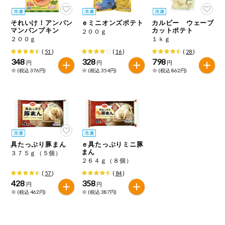
今週のお買い
得
それいけ！アンパン
ｅミニオンズポテト
カルビー ウェーブ
マンパンプキン
カットポテト
２００ｇ
２００ｇ
１ｋｇ
コープ商品
(
51
)
(
16
)
(
28
)
348
328
798
円
円
円
今週の新登場
※ (税込 376円)
※ (税込 354円)
※ (税込 862円)
よりどりでお
トク
複数注文でお
トク
具たっぷり豚まん
ｅ具たっぷりミニ豚
ポイントがも
まん
３７５ｇ（５個）
らえる！
２６４ｇ（８個）
(
57
)
(
84
)
お弁当用商品
428
358
円
円
※ (税込 462円)
※ (税込 387円)
かんたん調理