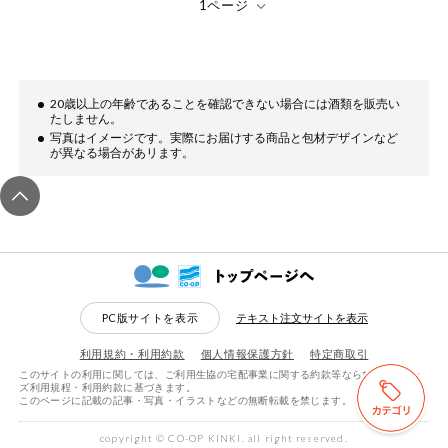
ミールキット
組合員さんの
リクエスト
20歳以上の年齢であることを確認できない場合には酒類を販売い
たしません。
いいもんみっ
写真はイメージです。実際にお届けする商品と包材デザインなど
け
が異なる場合があリます。
オーガニック
ベビー・キッ
ズ関連
サプリメン
ト・栄養補助
PC版サイトを表示
テキスト注文サイトを表示
食品
利用規約・利用約款
個人情報保護方針
特定商取引
アレルゲン対
応
このサイトの利用に関しては、ご利用生協の宅配事業に関する約款等ならびにeフレン
ズ利用規程・利用約款に基づきます。
このページに記載の記事・写真・イラストなどの無断転載を禁じます。
検索する
リセットする
エシカル
copyright © CO-OP KINKI. all right reserved.