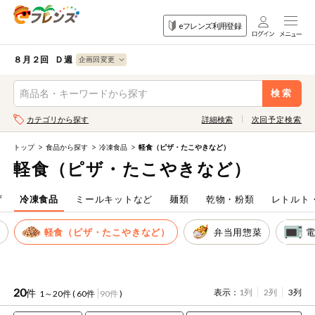
食品
家庭用品
目的
eフレンズ利用登録
から探す
から探す
から探す
検索条件を指定してください。全項目に条件を指定しなくて
果物
果物すべて
８月２回 Ｄ週
ログイン
も検索できます。
検索
野菜
キーワード
カテゴリから探す
詳細検索
次回予定検索
生協加入はこちら
肉・ハム・ソ
ーセージ
トップ
食品から探す
冷凍食品
軽食（ピザ・たこやきなど）
eフレンズとは
軽食（ピザ・たこやきなど）
キーワードをすべて含む
魚介・加工品
いずれかのキーワードを含む
登録から開始まで
ず
冷凍食品
ミールキットなど
麺類
乾物・粉類
レトルト
米・雑穀など
麺
軽食（ピザ・たこやきなど）
弁当用惣菜
メーカー名
卵・牛乳・乳
先着限定
製品
注文番号注文
20
件
表示：
1列
2列
3列
1～20件 (
60件
90件
)
パン・ジャム
カテゴリ