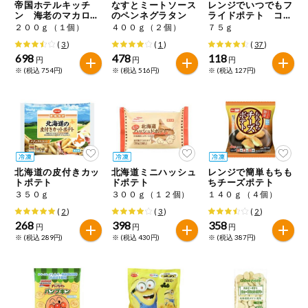
特定原材料に準ずるものは、お取引先から情報提供のあった
帝国ホテルキッチ
なすとミートソース
レンジでいつでもフ
ご利用ガイド
住居・生活用
ン 海老のマカロニ
のペンネグラタン
ライドポテト コン
範囲でのお知らせです。
品
グラタン
ソメ味
２００ｇ（１個）
４００ｇ（２個）
７５ｇ
(
3
)
(
1
)
(
37
)
商品のリクエスト
コスメ＆ボデ
698
478
118
円
円
円
ィケア
※ (税込 754円)
※ (税込 516円)
※ (税込 127円)
アプリのダウンロード
ベビー
PC版サイトを表示
衣料品
テキスト注文サイトを表示
北海道の皮付きカッ
北海道ミニハッシュ
レンジで簡単もちも
趣味・娯楽
トポテト
ドポテト
ちチーズポテト
お問い合わせ
３５０ｇ
３００ｇ（１２個）
１４０ｇ（４個）
ペット
(
2
)
(
3
)
(
2
)
268
398
358
円
円
円
※ (税込 289円)
※ (税込 430円)
※ (税込 387円)
先着限定企画
スマート・ワ
ン注文