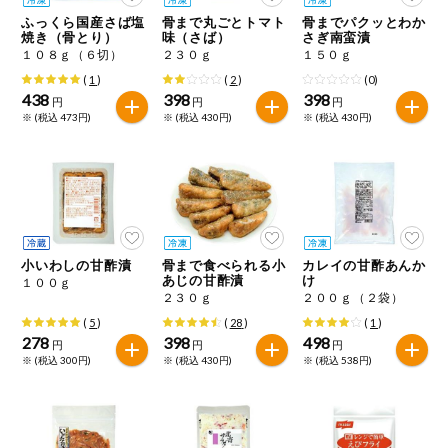
特定原材料に準ずるものは、お取引先から情報提供のあった
ご利用ガイド
住居・生活用
ふっくら国産さば塩
骨まで丸ごとトマト
骨までパクッとわか
範囲でのお知らせです。
品
焼き（骨とり）
味（さば）
さぎ南蛮漬
１０８ｇ（６切）
２３０ｇ
１５０ｇ
商品のリクエスト
コスメ＆ボデ
(
1
)
(
2
)
(0)
ィケア
438
398
398
円
円
円
※ (税込 473円)
※ (税込 430円)
※ (税込 430円)
アプリのダウンロード
ベビー
PC版サイトを表示
衣料品
テキスト注文サイトを表示
趣味・娯楽
小いわしの甘酢漬
骨まで食べられる小
カレイの甘酢あんか
お問い合わせ
あじの甘酢漬
け
１００ｇ
２３０ｇ
２００ｇ（２袋）
ペット
(
5
)
(
28
)
(
1
)
278
398
498
円
円
円
※ (税込 300円)
※ (税込 430円)
※ (税込 538円)
先着限定企画
スマート・ワ
ン注文