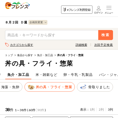
食品
家庭用品
目的
eフレンズ利用登録
から探す
から探す
から探す
検索条件を指定してください。全項目に条件を指定しなくて
果物
果物すべて
８月２回 Ｄ週
ログイン
も検索できます。
検索
野菜
キーワード
カテゴリから探す
詳細検索
次回予定検索
生協加入はこちら
肉・ハム・ソ
ーセージ
トップ
食品から探す
魚介・加工品
丼の具・フライ・惣菜
eフレンズとは
丼の具・フライ・惣菜
キーワードをすべて含む
魚介・加工品
いずれかのキーワードを含む
登録から開始まで
ジ
魚介・加工品
米・雑穀など
卵・牛乳・乳製品
パン・ジャ
米・雑穀など
・海藻・魚卵
丼の具・フライ・惣菜
骨取りました
メーカー名
卵・牛乳・乳
先着限定
製品
注文番号注文
38
件
表示：
1列
2列
3列
1～38件 (
60件
90件
)
パン・ジャム
カテゴリ