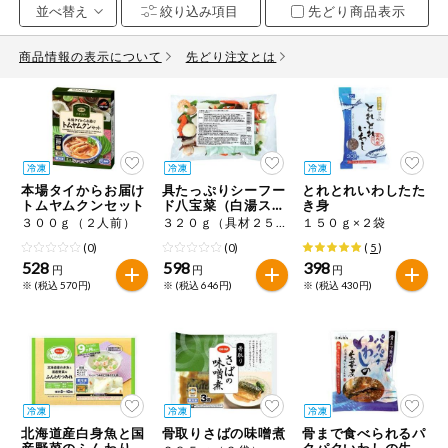
先どり商品表示
お気に入り注文
豆腐・納豆・
こんにゃく
商品情報の表示について
先どり注文とは
注文履歴注文
冷蔵おかず
特価情報
WEBカタログ
冷凍食品
ミールキット
本場タイからお届け
具たっぷりシーフー
とれとれいわしたた
先着限定から探す
など
トムヤムクンセット
ド八宝菜（白湯スー
き身
アレルゲン情報
プ味）
３００ｇ（２人前）
３２０ｇ（具材２５０ｇ、添付たれ７０ｇ）
１５０ｇ×２袋
特定原材料と特定原材料に準ずるものが含まれていない商品
人気カテゴリ
(0)
(0)
(
5
)
麺類
を検索できます。
528
598
398
円
円
円
※ (税込 570円)
※ (税込 646円)
※ (税込 430円)
食品から探す
特定原材料
乾物・粉類
小麦
そば
卵
乳
家庭用品から探す
レトルト・缶
詰・瓶詰
落花生
えび
かに
くるみ
目的から探す
調味料・だ
し・油・ルー
北海道産白身魚と国
骨取りさばの味噌煮
骨まで食べられるパ
生協独自
産野菜のふんわりつ
クパクいわしの生姜