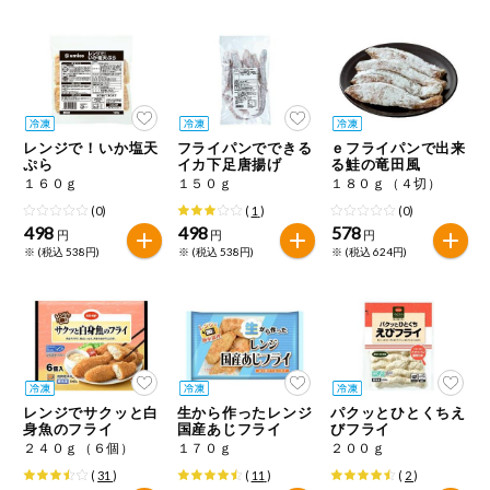
健康志向食品
推しコープ
レンジで！いか塩天
フライパンでできる
ｅフライパンで出来
年間登録米
ぷら
イカ下足唐揚げ
る鮭の竜田風
１６０ｇ
１５０ｇ
１８０ｇ（４切）
(0)
(
1
)
(0)
498
498
578
円
円
円
※ (税込 538円)
※ (税込 538円)
※ (税込 624円)
レンジでサクッと白
生から作ったレンジ
パクッとひとくちえ
身魚のフライ
国産あじフライ
びフライ
２４０ｇ（６個）
１７０ｇ
２００ｇ
(
31
)
(
11
)
(
2
)