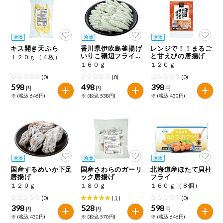
ミールキット
組合員さんの
リクエスト
キス開き天ぷら
香川県伊吹島釜揚げ
レンジで！！まるご
いりこ磯辺フライ
と甘えびの唐揚げ
１２０ｇ（４枚）
スジ青のり使用
１６０ｇ
１２０ｇ
いいもんみっ
け
(0)
(0)
(0)
598
498
398
円
円
円
※ (税込 646円)
※ (税込 538円)
※ (税込 430円)
オーガニック
ベビー・キッ
ズ関連
サプリメン
ト・栄養補助
食品
国産するめいか下足
国産さわらのガーリ
北海道産ほたて貝柱
唐揚げ
ック唐揚げ
フライ
アレルゲン対
応
１２０ｇ
１８０ｇ
１６０ｇ（８個）
(0)
(
1
)
(0)
398
528
598
エシカル
円
円
円
※ (税込 430円)
※ (税込 570円)
※ (税込 646円)