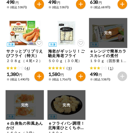
498
498
638
円
円
円
※ (税込 538円)
※ (税込 538円)
※ (税込 689円)
完売
サクッとプリプリえ
海老がギッシリ！ご
ｅレンジで簡単カラ
びフライ（特大）
馳走海老フライ
スカレイの煮付
２０８ｇ（４尾×２）
５００ｇ（３０尾）
１９０ｇ（固形量１４０ｇ）（２切）
(
4
)
(
9
)
(
1
)
1,380
1,580
498
円
円
円
※ (税込 1,490円)
※ (税込 1,706円)
※ (税込 538円)
完売
完売
ｅ白身魚の和風あん
ｅフライパン調理！
かけ
北海道ひとくちホッ
ケフライ
１６０ｇ（２袋）
１８０ｇ