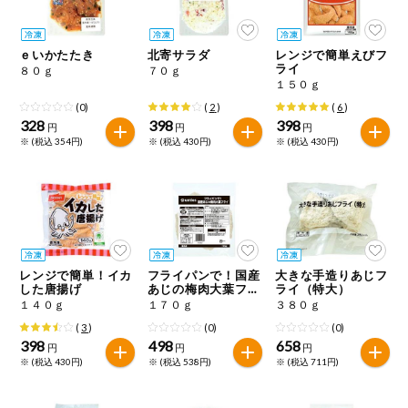
今週のお買い
得
ｅいかたたき
北寄サラダ
レンジで簡単えびフ
ライ
８０ｇ
７０ｇ
コープ商品
１５０ｇ
(0)
(
2
)
(
6
)
328
398
398
今週の新登場
円
円
円
※ (税込 354円)
※ (税込 430円)
※ (税込 430円)
よりどりでお
トク
複数注文でお
トク
ポイントがも
レンジで簡単！イカ
フライパンで！国産
大きな手造りあじフ
らえる！
した唐揚げ
あじの梅肉大葉フラ
ライ（特大）
イ
１４０ｇ
１７０ｇ
３８０ｇ
(
3
)
(0)
(0)
お弁当用商品
398
498
658
円
円
円
※ (税込 430円)
※ (税込 538円)
※ (税込 711円)
かんたん調理