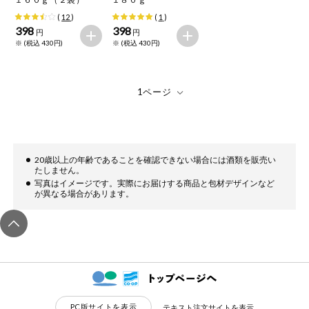
(
12
)
(
1
)
398
398
円
円
※ (税込 430円)
※ (税込 430円)
20歳以上の年齢であることを確認できない場合には酒類を販売い
たしません。
写真はイメージです。実際にお届けする商品と包材デザインなど
が異なる場合があリます。
PC版サイトを表示
テキスト注文サイトを表示