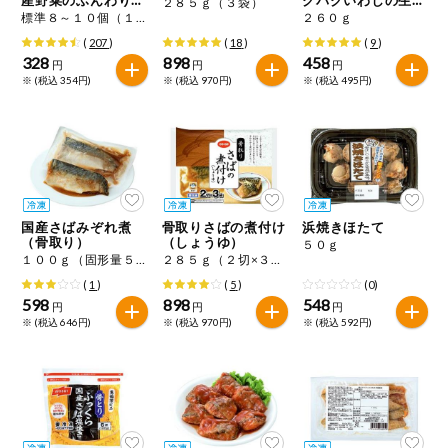
２８５ｇ（３袋）
特定原材料に準ずるもの
みれ
煮
標準８～１０個（１４０ｇ）
２６０ｇ
おやつ
アーモンド
あわび
いか
(
207
)
(
18
)
(
9
)
328
898
458
円
円
円
自動注文システム登録
※ (税込 354円)
※ (税込 970円)
※ (税込 495円)
飲料
いくら
オレンジ
カシューナッツ
自動注文システム登録を確認する
酒・ノンアル
キウイフルーツ
牛肉
ごま
コール
自動注文システム登録を修正する
切り花・仏花
さけ
さば
ゼラチン
大豆
国産さばみぞれ煮
骨取りさばの煮付け
浜焼きほたて
くらしの定番品（毎週企画）
ティッシュ・
（骨取り）
（しょうゆ）
５０ｇ
鶏肉
バナナ
豚肉
トイレットペ
１００ｇ（固形量５５ｇ）×２
２８５ｇ（２切×３袋）
ーパー
(
1
)
(
5
)
(0)
衛生・生理用
マカダミアナッツ
もも
やまいも
598
898
548
円
円
円
品
専門ショップサイト
※ (税込 646円)
※ (税込 970円)
※ (税込 592円)
りんご
キッチン用品
パルコープ・よどがわ生協のサービス
アレルゲン情報は、商品企画時の情報のため、ご使用前には
洗濯・バス・
パルコープ・よどがわ生協の情報サイト
トイレ用品
必ず商品パッケージの表示をご確認ください。