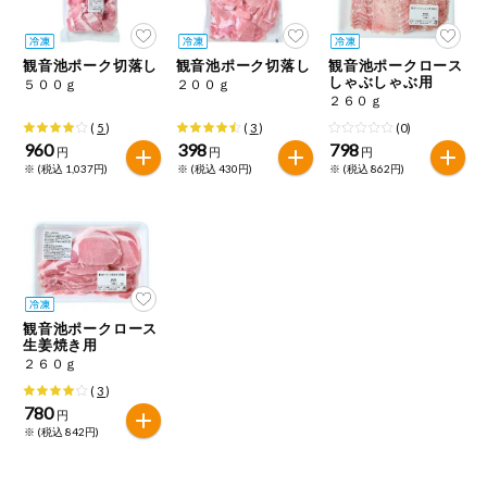
今週のお買い
得
観音池ポーク切落し
観音池ポーク切落し
観音池ポークロース
しゃぶしゃぶ用
５００ｇ
２００ｇ
コープ商品
２６０ｇ
(
5
)
(
3
)
(0)
960
398
798
今週の新登場
円
円
円
※ (税込 1,037円)
※ (税込 430円)
※ (税込 862円)
よりどりでお
トク
複数注文でお
トク
ポイントがも
観音池ポークロース
らえる！
生姜焼き用
２６０ｇ
(
3
)
お弁当用商品
780
円
※ (税込 842円)
かんたん調理