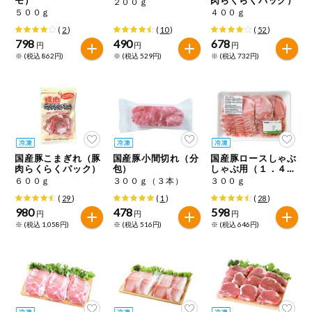
２００ｇ
特定原材料に準ずるもの
５００ｇ
４００ｇ
おやつ
アーモンド
あわび
いか
(
2
)
(
10
)
(
52
)
798
490
678
円
円
円
自動注文システム登録
※ (税込 862円)
※ (税込 529円)
※ (税込 732円)
飲料
いくら
オレンジ
カシューナッツ
自動注文システム登録を確認する
酒・ノンアル
キウイフルーツ
牛肉
ごま
コール
自動注文システム登録を修正する
切り花・仏花
さけ
さば
ゼラチン
大豆
国産豚こまぎれ（豚
国産豚小間切れ（分
国産豚ロースしゃぶ
くらしの定番品（毎週企画）
ティッシュ・
肉らくらくパック）
包）
しゃぶ用（１．４ｍ
鶏肉
バナナ
豚肉
トイレットペ
ｍスライス）
６００ｇ
３００ｇ（３本）
３００ｇ
ーパー
(
29
)
(
1
)
(
28
)
衛生・生理用
マカダミアナッツ
もも
やまいも
980
478
598
円
円
円
品
専門ショップサイト
※ (税込 1,058円)
※ (税込 516円)
※ (税込 646円)
りんご
キッチン用品
パルコープ・よどがわ生協のサービス
アレルゲン情報は、商品企画時の情報のため、ご使用前には
洗濯・バス・
パルコープ・よどがわ生協の情報サイト
トイレ用品
必ず商品パッケージの表示をご確認ください。