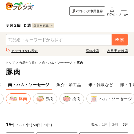
食品
家庭用品
目的
eフレンズ利用登録
から探す
から探す
から探す
検索条件を指定してください。全項目に条件を指定しなくて
果物
果物すべて
８月２回 Ｄ週
ログイン
も検索できます。
検索
野菜
キーワード
カテゴリから探す
詳細検索
次回予定検索
生協加入はこちら
肉・ハム・ソ
ーセージ
トップ
食品から探す
肉・ハム・ソーセージ
豚肉
eフレンズとは
豚肉
キーワードをすべて含む
魚介・加工品
いずれかのキーワードを含む
登録から開始まで
菜
肉・ハム・ソーセージ
魚介・加工品
米・雑穀など
卵・牛
米・雑穀など
肉
豚肉
鶏肉
挽肉
ハム・ソーセージ
メーカー名
卵・牛乳・乳
先着限定
製品
注文番号注文
19
件
表示：
1列
2列
3列
1～19件 (
60件
90件
)
パン・ジャム
カテゴリ