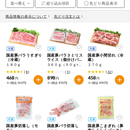
先どり商品表示
お気に入り注文
豆腐・納豆・
こんにゃく
商品情報の表示について
先どり注文とは
注文履歴注文
冷蔵おかず
特価情報
WEBカタログ
冷凍食品
ミールキット
国産豚バラうすぎり
国産豚バラ３ミリス
国産豚小間切れ（冷
先着限定から探す
など
（冷蔵）
ライス（個分けパッ
蔵）
アレルゲン情報
ク）
１８０ｇ
３６０ｇ（９０ｇ×４）
２７０ｇ
特定原材料と特定原材料に準ずるものが含まれていない商品
人気カテゴリ
(
8
)
(
5
)
(
32
)
麺類
を検索できます。
468
898
458
円
円
円
※ (税込 505円)
※ (税込 970円)
※ (税込 495円)
食品から探す
特定原材料
乾物・粉類
小麦
そば
卵
乳
家庭用品から探す
レトルト・缶
詰・瓶詰
落花生
えび
かに
くるみ
目的から探す
調味料・だ
し・油・ルー
国産豚切落し（モ
国産豚バラ切落し
国産豚こまぎれ（豚
生協独自
モ）
肉らくらくパック）