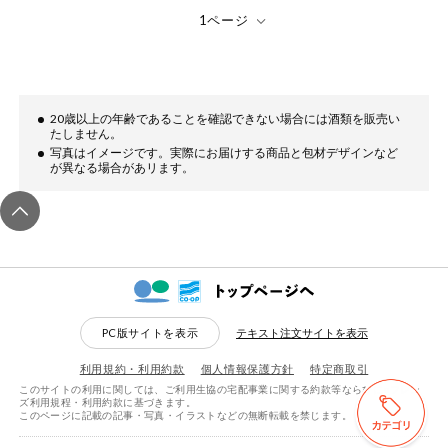
ミールキット
組合員さんの
リクエスト
20歳以上の年齢であることを確認できない場合には酒類を販売い
いいもんみっ
たしません。
け
写真はイメージです。実際にお届けする商品と包材デザインなど
が異なる場合があリます。
オーガニック
ベビー・キッ
ズ関連
サプリメン
ト・栄養補助
食品
PC版サイトを表示
テキスト注文サイトを表示
アレルゲン対
利用規約・利用約款
個人情報保護方針
特定商取引
応
このサイトの利用に関しては、ご利用生協の宅配事業に関する約款等ならびにeフレン
ズ利用規程・利用約款に基づきます。
このページに記載の記事・写真・イラストなどの無断転載を禁じます。
エシカル
検索する
リセットする