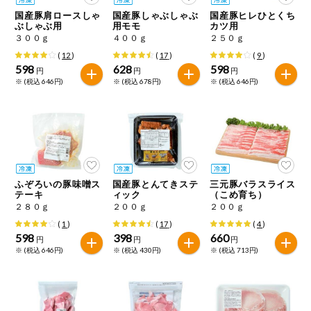
特定原材料に準ずるものは、お取引先から情報提供のあった
ご利用ガイド
住居・生活用
国産豚肩ロースしゃ
国産豚しゃぶしゃぶ
国産豚ヒレひとくち
範囲でのお知らせです。
品
ぶしゃぶ用
用モモ
カツ用
３００ｇ
４００ｇ
２５０ｇ
商品のリクエスト
コスメ＆ボデ
(
12
)
(
17
)
(
9
)
ィケア
598
628
598
円
円
円
※ (税込 646円)
※ (税込 678円)
※ (税込 646円)
アプリのダウンロード
ベビー
PC版サイトを表示
衣料品
テキスト注文サイトを表示
趣味・娯楽
ふぞろいの豚味噌ス
国産豚とんてきステ
三元豚バラスライス
お問い合わせ
テーキ
ィック
（こめ育ち）
２８０ｇ
２００ｇ
２００ｇ
ペット
(
1
)
(
17
)
(
4
)
598
398
660
円
円
円
※ (税込 646円)
※ (税込 430円)
※ (税込 713円)
先着限定企画
スマート・ワ
ン注文