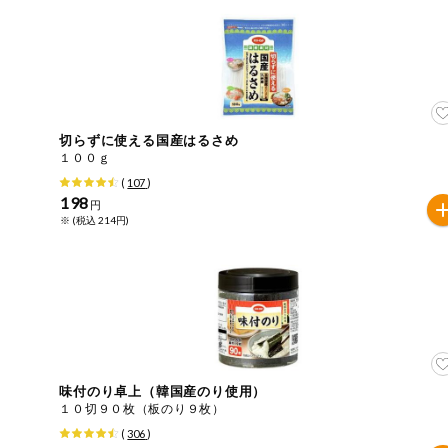
今週のお買い
得
コープ商品
今週の新登場
切らずに使える国産はるさめ
１００ｇ
(
107
)
よりどりでお
198
トク
円
※ (税込 214円)
複数注文でお
トク
ポイントがも
らえる！
お弁当用商品
味付のり卓上（韓国産のり使用）
１０切９０枚（板のり９枚）
かんたん調理
(
306
)