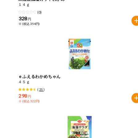
１４ｇ
健康志向食品
(0)
328
円
※ (税込 354円)
推しコープ
年間登録米
ｅふえるわかめちゃん
４５ｇ
(
21
)
298
円
※ (税込 322円)