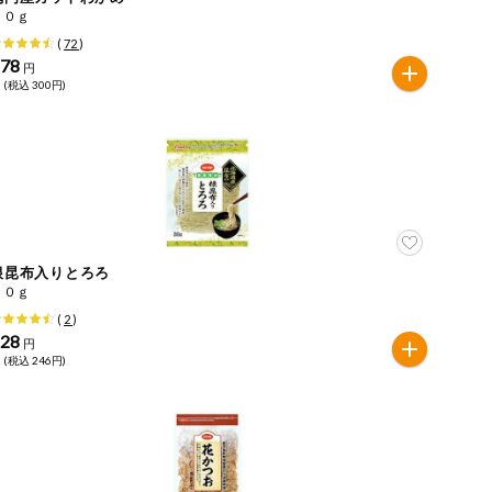
１０ｇ
(
72
)
278
円
 (税込 300円)
根昆布入りとろろ
３０ｇ
(
2
)
228
円
 (税込 246円)