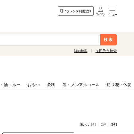
目的
eフレンズ利用登録
から探す
検索
詳細検索
次回予定検索
・油・ルー
おやつ
飲料
酒・ノンアルコール
切り花・仏花
表示：
1列
2列
3列