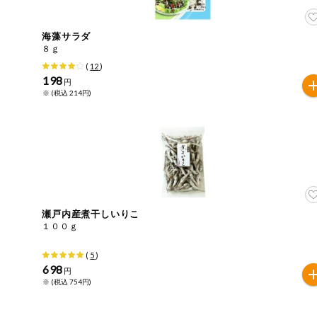
海藻サラダ
８ｇ
(
12
)
198
円
※ (税込 214円)
瀬戸内産煮干しいりこ
１００ｇ
(
5
)
698
円
※ (税込 754円)