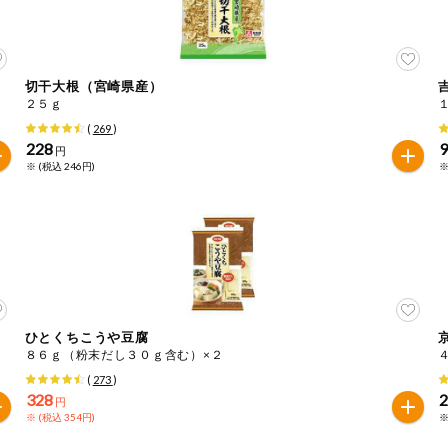
切干大根（宮崎県産）
２５ｇ
(
269
)
228
円
※ (税込 246円)
※
ひとくちこうや豆腐
８６ｇ（粉末だし３０ｇ含む）×２
(
273
)
328
円
※ (税込 354円)
※