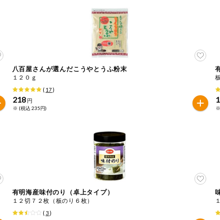
八百屋さんが選んだこうやとうふ粉末
１２０ｇ
(
17
)
218
1
円
※ (税込 235円)
※
有明海産味付のり（卓上タイプ）
１２切７２枚（板のり６枚）
(
3
)