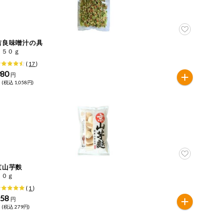
吉良味噌汁の具
１５０ｇ
(
17
)
980
円
 (税込 1,058円)
京山芋麩
４０ｇ
(
1
)
258
円
 (税込 279円)