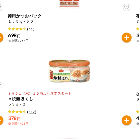
徳用かつおパック
１．５ｇ×５０
(
11
)
698
円
※ (税込 754円)
※
８月５日（水）１５時より注文スタート
ｅ焼鮭ほぐし
５３ｇ×２
(
112
)
378
円
※ (税込 408円)
※