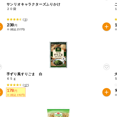
サンリオキャラクターズふりかけ
２０袋
は必ず商品パッケージの表示をご確認ください。
た範囲でのお知らせです。
(
5
)
238
円
※ (税込 257円)
※
手ずり風すりごま 白
６５ｇ
(
17
)
178
円
※ (税込 192円)
※