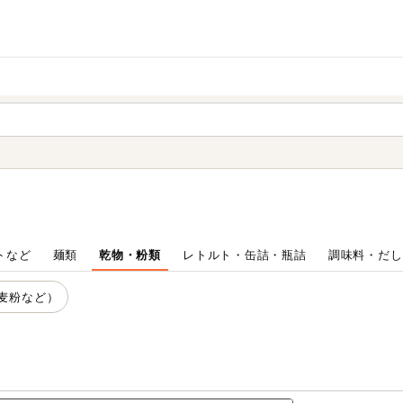
家庭用品
から探す
ても検索できます。
トなど
麺類
乾物・粉類
レトルト・缶詰・瓶詰
調味料・だし
麦粉など）