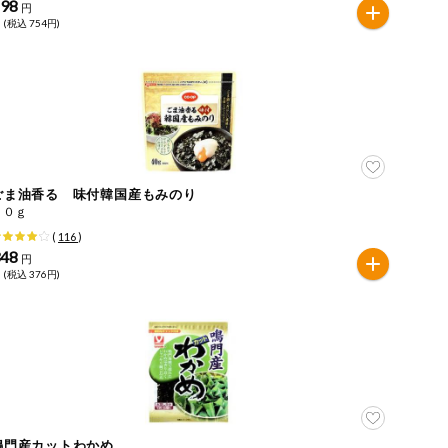
698
円
 (税込 754円)
ごま油香る 味付韓国産もみのり
４０ｇ
(
116
)
348
円
 (税込 376円)
鳴門産カットわかめ