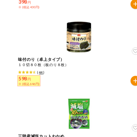
398
円
※ (税込 430円)
ミールキット
組合員さんの
リクエスト
いいもんみっ
け
味付のり（卓上タイプ）
オーガニック
１０切８０枚（板のり８枚）
(
44
)
ベビー・キッ
598
ズ関連
円
※ (税込 646円)
サプリメン
ト・栄養補助
食品
アレルゲン対
応
エシカル
三陸産減塩カットわかめ