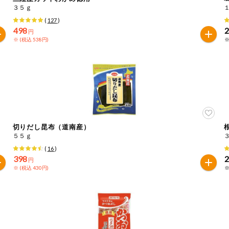
３５ｇ
(
127
)
498
円
※ (税込 538円)
※
切りだし昆布（道南産）
５５ｇ
(
16
)
398
円
※ (税込 430円)
※