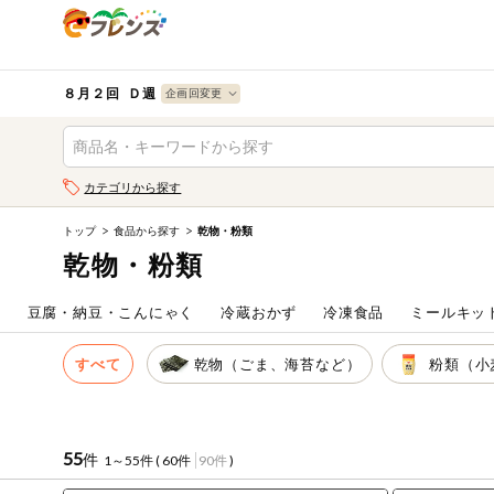
食品
から探す
検索条件を指定してください。全項目に条件を指定しなく
果物
果物すべて
８月２回 Ｄ週
ログイン
野菜
キーワード
カテゴリから探す
生協加入はこちら
肉・ハム・ソ
ーセージ
トップ
食品から探す
乾物・粉類
キーワードをすべて含む
eフレンズとは
乾物・粉類
いずれかのキーワードを含む
魚介・加工品
登録から開始まで
ム
豆腐・納豆・こんにゃく
冷蔵おかず
冷凍食品
ミールキッ
米・雑穀など
メーカー名
すべて
乾物（ごま、海苔など）
粉類（小
卵・牛乳・乳
先着限定
製品
注文番号注文
55
件
1～55件 (
60件
90件
)
パン・ジャム
カテゴリ