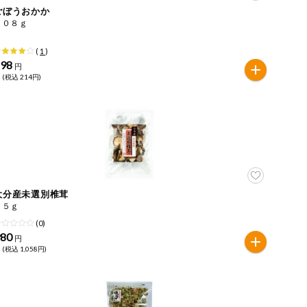
ごぼうおかか
１０８ｇ
(
1
)
198
円
 (税込 214円)
大分産未選別椎茸
５５ｇ
(0)
980
円
 (税込 1,058円)