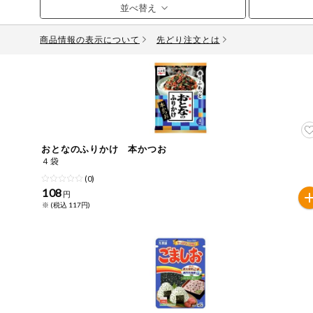
お気に入り注文
豆腐・納豆・
こんにゃく
商品情報の表示について
先どり注文とは
注文履歴注文
冷蔵おかず
特価情報
WEBカタログ
冷凍食品
ミールキット
先着限定から探す
アレルゲン情報
など
おとなのふりかけ 本かつお
特定原材料と特定原材料に準ずるものが含まれていない商
４袋
人気カテゴリ
麺類
(0)
特定原材料
108
円
※ (税込 117円)
食品から探す
小麦
そば
卵
乳
落
乾物・粉類
家庭用品から探す
レトルト・缶
特定原材料に準ずるもの
詰・瓶詰
アーモンド
あわび
いか
いく
目的から探す
調味料・だ
し・油・ルー
生協独自
さば
ゼラチン
大豆
鶏肉