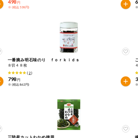
498
円
※ (税込 538円)
※
一番摘み明石味のり ｆｏｒｋｉｄｓ
８切４８枚
(
2
)
798
円
※ (税込 862円)
※
三陸産カットわかめ徳用