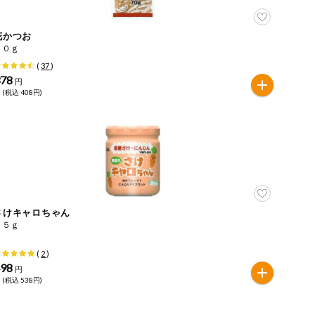
花かつお
７０ｇ
(
37
)
378
円
 (税込 408円)
さけキャロちゃん
６５ｇ
(
2
)
498
円
 (税込 538円)