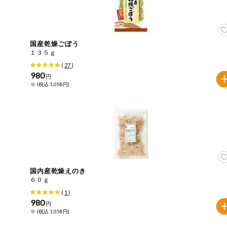
ご利用ガイド
住居・生活用
品
商品のリクエスト
コスメ＆ボデ
国産乾燥ごぼう
ィケア
１３５ｇ
アプリのダウンロード
(
27
)
ベビー
980
円
※ (税込 1,058円)
PC版サイトを表示
衣料品
テキスト注文サイトを表示
趣味・娯楽
お問い合わせ
ペット
国内産乾燥えのき
６０ｇ
先着限定企画
(
1
)
980
円
スマート・ワ
※ (税込 1,058円)
ン注文