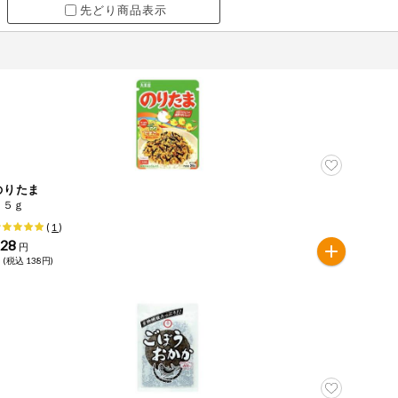
先どり商品表示
のりたま
２５ｇ
(
1
)
128
円
 (税込 138円)
ツ
牛肉
ごま
さけ
やまいも
りんご