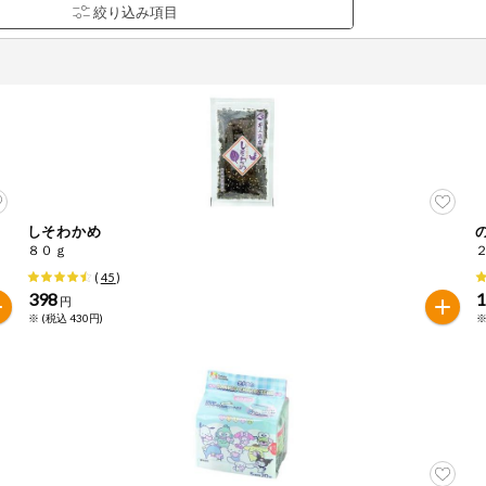
しそわかめ
品を検索できます。
８０ｇ
(
45
)
398
円
※ (税込 430円)
※
花生
えび
かに
くるみ
ら
オレンジ
カシューナッツ
キウイフルー
バナナ
豚肉
マカダミアナッツ
もも