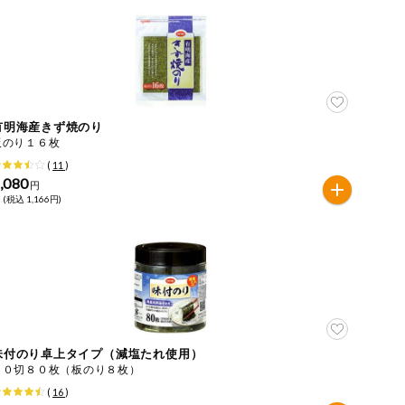
有明海産きず焼のり
板のり１６枚
(
11
)
,080
円
 (税込 1,166円)
味付のり卓上タイプ（減塩たれ使用）
１０切８０枚（板のり８枚）
(
16
)