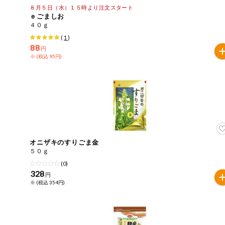
８月５日（水）１５時より注文スタート
おやつ
ｅごましお
４０ｇ
アレルゲン情報は、商品企画時の情報のため、ご使用前に
特定原材料に準ずるものは、お取引先から情報提供のあっ
(
1
)
自動注文システム登録
飲料
88
円
※ (税込 95円)
酒・ノンアル
自動注文システム登録を確認する
コール
自動注文システム登録を修正する
切り花・仏花
くらしの定番品（毎週企画）
ティッシュ・
トイレットペ
ーパー
オニザキのすりごま金
衛生・生理用
５０ｇ
品
専門ショップサイト
(0)
328
円
キッチン用品
※ (税込 354円)
パルコープ・よどがわ生協のサービス
洗濯・バス・
パルコープ・よどがわ生協の情報サイト
トイレ用品