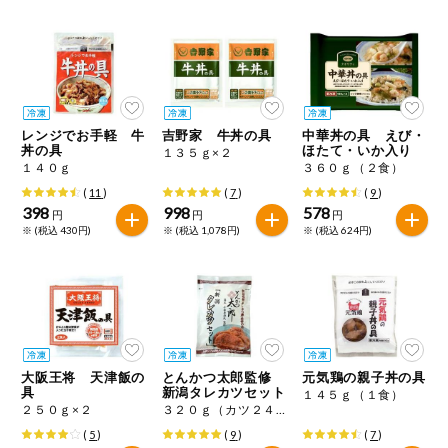
健康志向食品
推しコープ
レンジでお手軽 牛
吉野家 牛丼の具
中華丼の具 えび・
年間登録米
丼の具
ほたて・いか入り
１３５ｇ×２
１４０ｇ
３６０ｇ（２食）
(
11
)
(
7
)
(
9
)
398
998
578
円
円
円
※ (税込 430円)
※ (税込 1,078円)
※ (税込 624円)
大阪王将 天津飯の
とんかつ太郎監修
元気鶏の親子丼の具
具
新潟タレカツセット
１４５ｇ（１食）
２５０ｇ×２
３２０ｇ（カツ２４０ｇ（８枚）、タレ）
(
5
)
(
9
)
(
7
)