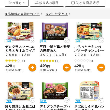
先どり商品表示
お気に入り注文
豆腐・納豆・
こんにゃく
商品情報の表示について
先どり注文とは
注文履歴注文
冷蔵おかず
特価情報
WEBカタログ
冷凍食品
ミールキット
デミグラスソースの
五目ご飯と鶏と野菜
ごろっとチキンの
先着限定から探す
など
とろとろオムライス
の黒酢あん
バターチキンカレー
アレルゲン情報
２８０ｇ（１人前）
３００ｇ（１人前）
２７０ｇ（１人前）
特定原材料と特定原材料に準ずるものが含まれていない商品
人気カテゴリ
(
1
)
(
1
)
(0)
麺類
を検索できます。
428
498
428
円
円
円
※ (税込 462円)
※ (税込 538円)
※ (税込 462円)
食品から探す
特定原材料
乾物・粉類
小麦
そば
卵
乳
家庭用品から探す
レトルト・缶
詰・瓶詰
落花生
えび
かに
くるみ
目的から探す
調味料・だ
し・油・ルー
彩り野菜と五穀ごは
デミグラスチーズハ
さばめし＆和風ハン
生協独自
んのビビンバ
ンバーグ＆濃厚ナポ
バーグセット