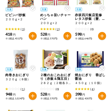
今週のお買い
得
ビビンバ炒飯
めっちゃ旨いチャー
赤坂四川飯店監修
ハン
レタス炒飯（蟹、カ
２００ｇ×２
コープ商品
ニカマ入り）
２００ｇ×２
２００ｇ×２
(
3
)
(
2
)
(0)
418
528
598
今週の新登場
円
円
円
※ (税込 451円)
※ (税込 570円)
※ (税込 646円)
よりどりでお
トク
複数注文でお
トク
ポイントがも
肉巻きおにぎり
２種のおこわおにぎ
焼おにぎり 香ばし
らえる！
り（赤飯＆鶏五目）
醤油
３２０ｇ（８個）
２８２ｇ（２種各３個）
４５０ｇ（１０個）
(
1
)
(0)
(
4
)
お弁当用商品
948
528
398
円
円
円
※ (税込 1,024円)
※ (税込 570円)
※ (税込 430円)
かんたん調理