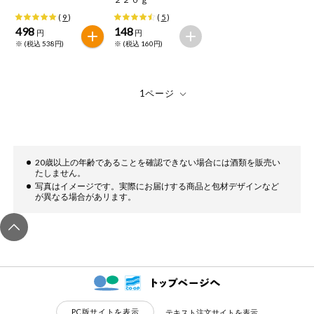
(
9
)
(
5
)
498
148
円
円
※ (税込 538円)
※ (税込 160円)
20歳以上の年齢であることを確認できない場合には酒類を販売い
たしません。
写真はイメージです。実際にお届けする商品と包材デザインなど
が異なる場合があリます。
PC版サイトを表示
テキスト注文サイトを表示