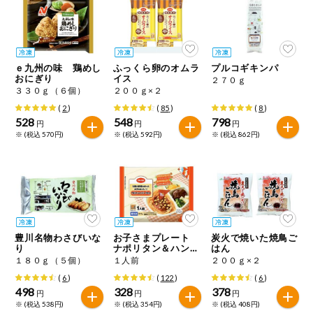
ミールキット
組合員さんの
リクエスト
ｅ九州の味 鶏めし
ふっくら卵のオムラ
プルコギキンパ
おにぎり
イス
２７０ｇ
３３０ｇ（６個）
２００ｇ×２
いいもんみっ
け
(
2
)
(
85
)
(
8
)
528
548
798
円
円
円
※ (税込 570円)
※ (税込 592円)
※ (税込 862円)
オーガニック
ベビー・キッ
ズ関連
サプリメン
ト・栄養補助
食品
豊川名物わさびいな
お子さまプレート
炭火で焼いた焼鳥ご
り
ナポリタン＆ハンバ
はん
アレルゲン対
ーグセット
応
１８０ｇ（５個）
１人前
２００ｇ×２
(
6
)
(
122
)
(
6
)
498
328
378
エシカル
円
円
円
※ (税込 538円)
※ (税込 354円)
※ (税込 408円)