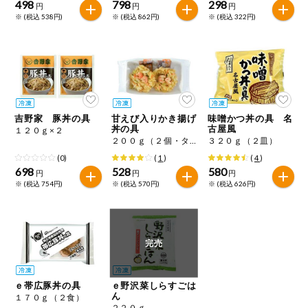
498
798
298
円
円
円
※ (税込 538円)
※ (税込 862円)
※ (税込 322円)
吉野家 豚丼の具
甘えび入りかき揚げ
味噌かつ丼の具 名
丼の具
古屋風
１２０ｇ×２
２００ｇ（２個・タレ付）
３２０ｇ（２皿）
(0)
(
1
)
(
4
)
698
528
580
円
円
円
※ (税込 754円)
※ (税込 570円)
※ (税込 626円)
完売
ｅ帯広豚丼の具
ｅ野沢菜しらすごは
ん
１７０ｇ（２食）
２２０ｇ