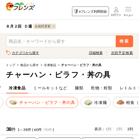
食品
家庭用品
目的
eフレンズ利用登録
から探す
から探す
から探す
検索条件を指定してください。全項目に条件を指定しなくて
果物
果物すべて
８月２回 Ｄ週
ログイン
も検索できます。
検索
野菜
キーワード
カテゴリから探す
詳細検索
次回予定検索
生協加入はこちら
肉・ハム・ソ
ーセージ
トップ
食品から探す
冷凍食品
チャーハン・ピラフ・丼の具
eフレンズとは
チャーハン・ピラフ・丼の具
キーワードをすべて含む
魚介・加工品
いずれかのキーワードを含む
登録から開始まで
ず
冷凍食品
ミールキットなど
麺類
乾物・粉類
レトルト
米・雑穀など
物
チャーハン・ピラフ・丼の具
冷凍麺
軽食
メーカー名
卵・牛乳・乳
先着限定
製品
注文番号注文
38
件
表示：
1列
2列
3列
1～38件 (
60件
90件
)
パン・ジャム
カテゴリ