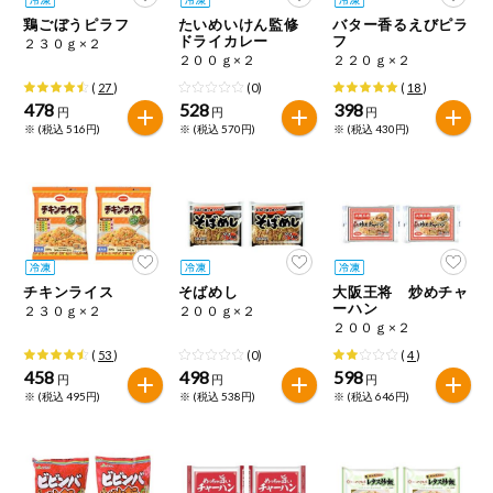
特定原材料に準ずるものは、お取引先から情報提供のあった
ご利用ガイド
住居・生活用
鶏ごぼうピラフ
たいめいけん監修
バター香るえびピラ
範囲でのお知らせです。
品
ドライカレー
フ
２３０ｇ×２
２００ｇ×２
２２０ｇ×２
商品のリクエスト
コスメ＆ボデ
(
27
)
(0)
(
18
)
ィケア
478
528
398
円
円
円
※ (税込 516円)
※ (税込 570円)
※ (税込 430円)
アプリのダウンロード
ベビー
PC版サイトを表示
衣料品
テキスト注文サイトを表示
趣味・娯楽
チキンライス
そばめし
大阪王将 炒めチャ
お問い合わせ
ーハン
２３０ｇ×２
２００ｇ×２
２００ｇ×２
ペット
(
53
)
(0)
(
4
)
458
498
598
円
円
円
※ (税込 495円)
※ (税込 538円)
※ (税込 646円)
先着限定企画
スマート・ワ
ン注文