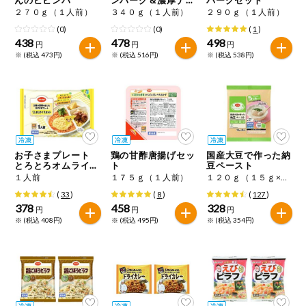
特定原材料に準ずるもの
リタン
２７０ｇ（１人前）
３４０ｇ（１人前）
２９０ｇ（１人前）
おやつ
アーモンド
あわび
いか
(0)
(0)
(
1
)
438
478
498
円
円
円
自動注文システム登録
※ (税込 473円)
※ (税込 516円)
※ (税込 538円)
飲料
いくら
オレンジ
カシューナッツ
自動注文システム登録を確認する
酒・ノンアル
キウイフルーツ
牛肉
ごま
コール
自動注文システム登録を修正する
切り花・仏花
さけ
さば
ゼラチン
大豆
お子さまプレート
鶏の甘酢唐揚げセッ
国産大豆で作った納
くらしの定番品（毎週企画）
ティッシュ・
とろとろオムライス
ト
豆ペースト
鶏肉
バナナ
豚肉
トイレットペ
セット
１人前
１７５ｇ（１人前）
１２０ｇ（１５ｇ×８袋）
ーパー
(
33
)
(
8
)
(
127
)
衛生・生理用
マカダミアナッツ
もも
やまいも
378
458
328
円
円
円
品
専門ショップサイト
※ (税込 408円)
※ (税込 495円)
※ (税込 354円)
りんご
キッチン用品
パルコープ・よどがわ生協のサービス
アレルゲン情報は、商品企画時の情報のため、ご使用前には
洗濯・バス・
パルコープ・よどがわ生協の情報サイト
トイレ用品
必ず商品パッケージの表示をご確認ください。