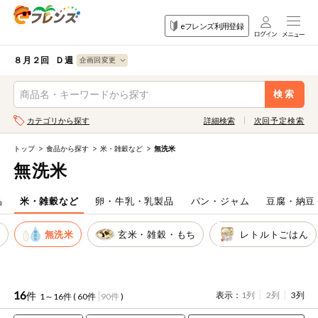
食品
家庭用品
目的
eフレンズ利用登録
から探す
から探す
から探す
検索条件を指定してください。全項目に条件を指定しなくて
果物
果物すべて
８月２回 Ｄ週
ログイン
も検索できます。
検索
野菜
キーワード
カテゴリから探す
詳細検索
次回予定検索
生協加入はこちら
肉・ハム・ソ
ーセージ
トップ
食品から探す
米・雑穀など
無洗米
eフレンズとは
無洗米
キーワードをすべて含む
魚介・加工品
いずれかのキーワードを含む
登録から開始まで
品
米・雑穀など
卵・牛乳・乳製品
パン・ジャム
豆腐・納豆
米・雑穀など
米
無洗米
玄米・雑穀・もち
レトルトごはん
メーカー名
卵・牛乳・乳
先着限定
製品
注文番号注文
16
件
表示：
1列
2列
3列
1～16件 (
60件
90件
)
パン・ジャム
カテゴリ