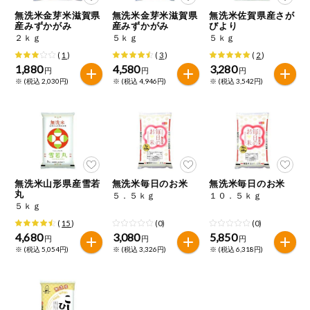
特定原材料に準ずるものは、お取引先から情報提供のあった
ご利用ガイド
住居・生活用
無洗米金芽米滋賀県
無洗米金芽米滋賀県
無洗米佐賀県産さが
範囲でのお知らせです。
品
産みずかがみ
産みずかがみ
びより
２ｋｇ
５ｋｇ
５ｋｇ
商品のリクエスト
コスメ＆ボデ
(
1
)
(
3
)
(
2
)
ィケア
1,880
4,580
3,280
円
円
円
※ (税込 2,030円)
※ (税込 4,946円)
※ (税込 3,542円)
アプリのダウンロード
ベビー
PC版サイトを表示
衣料品
テキスト注文サイトを表示
趣味・娯楽
無洗米山形県産雪若
無洗米毎日のお米
無洗米毎日のお米
お問い合わせ
丸
５．５ｋｇ
１０．５ｋｇ
５ｋｇ
ペット
(
15
)
(0)
(0)
4,680
3,080
5,850
円
円
円
※ (税込 5,054円)
※ (税込 3,326円)
※ (税込 6,318円)
先着限定企画
スマート・ワ
ン注文