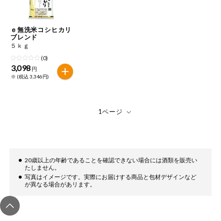
今週のお買い
得
ｅ無洗米コシヒカリ
ブレンド
コープ商品
５ｋｇ
(0)
3,098
今週の新登場
円
※ (税込 3,346円)
よりどりでお
トク
複数注文でお
トク
ポイントがも
らえる！
20歳以上の年齢であることを確認できない場合には酒類を販売い
たしません。
写真はイメージです。実際にお届けする商品と包材デザインなど
お弁当用商品
が異なる場合があリます。
かんたん調理