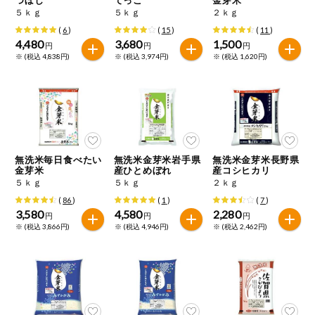
特定原材料に準ずるもの
５ｋｇ
５ｋｇ
２ｋｇ
おやつ
アーモンド
あわび
いか
(
6
)
(
15
)
(
11
)
4,480
3,680
1,500
円
円
円
自動注文システム登録
※ (税込 4,838円)
※ (税込 3,974円)
※ (税込 1,620円)
飲料
いくら
オレンジ
カシューナッツ
自動注文システム登録を確認する
酒・ノンアル
キウイフルーツ
牛肉
ごま
コール
自動注文システム登録を修正する
切り花・仏花
さけ
さば
ゼラチン
大豆
無洗米毎日食べたい
無洗米金芽米岩手県
無洗米金芽米長野県
くらしの定番品（毎週企画）
ティッシュ・
金芽米
産ひとめぼれ
産コシヒカリ
鶏肉
バナナ
豚肉
トイレットペ
５ｋｇ
５ｋｇ
２ｋｇ
ーパー
(
86
)
(
1
)
(
7
)
衛生・生理用
マカダミアナッツ
もも
やまいも
3,580
4,580
2,280
円
円
円
品
専門ショップサイト
※ (税込 3,866円)
※ (税込 4,946円)
※ (税込 2,462円)
りんご
キッチン用品
パルコープ・よどがわ生協のサービス
アレルゲン情報は、商品企画時の情報のため、ご使用前には
洗濯・バス・
パルコープ・よどがわ生協の情報サイト
トイレ用品
必ず商品パッケージの表示をご確認ください。