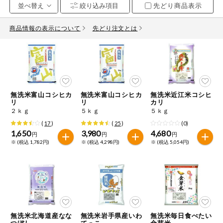
先どり商品表示
お気に入り注文
豆腐・納豆・
こんにゃく
商品情報の表示について
先どり注文とは
注文履歴注文
冷蔵おかず
特価情報
WEBカタログ
冷凍食品
ミールキット
無洗米富山コシヒカ
無洗米富山コシヒカ
無洗米近江米コシヒ
先着限定から探す
など
リ
リ
カリ
アレルゲン情報
２ｋｇ
５ｋｇ
５ｋｇ
特定原材料と特定原材料に準ずるものが含まれていない商品
人気カテゴリ
(
17
)
(
25
)
(0)
麺類
を検索できます。
1,650
3,980
4,680
円
円
円
※ (税込 1,782円)
※ (税込 4,298円)
※ (税込 5,054円)
食品から探す
特定原材料
乾物・粉類
小麦
そば
卵
乳
家庭用品から探す
レトルト・缶
詰・瓶詰
落花生
えび
かに
くるみ
目的から探す
調味料・だ
し・油・ルー
無洗米北海道産なな
無洗米岩手県産いわ
無洗米毎日食べたい
生協独自
つぼし
てっこ
金芽米