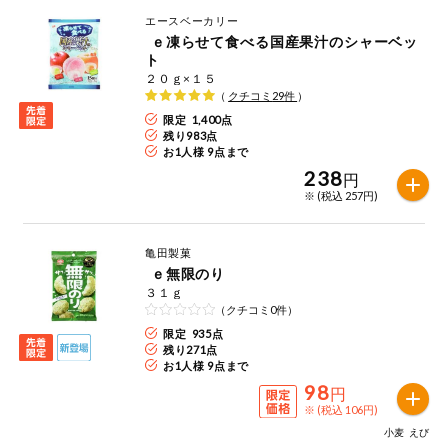
エースベーカリー
ｅ凍らせて食べる国産果汁のシャーベッ
ト
２０ｇ×１５
（
クチコミ
29
件
）
限定 1,400点
残り
983
点
お1人様 9点まで
238
円
※ (税込 257円)
亀田製菓
ｅ無限のり
３１ｇ
（クチコミ0件）
限定 935点
残り
271
点
お1人様 9点まで
98
円
※ (税込 106円)
小麦
えび