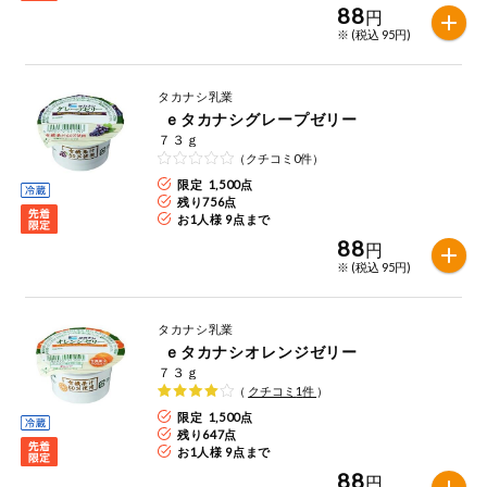
特定原材料に準ずるものは、お取引先から情報提供のあった
88
円
ご利用ガイド
住居・生活用
範囲でのお知らせです。
※ (税込 95円)
品
商品のリクエスト
コスメ＆ボデ
タカナシ乳業
ィケア
ｅタカナシグレープゼリー
アプリのダウンロード
７３ｇ
ベビー
（クチコミ0件）
PC版サイトを表示
限定 1,500点
残り
756
点
衣料品
お1人様 9点まで
テキスト注文サイトを表示
88
円
※ (税込 95円)
趣味・娯楽
お問い合わせ
タカナシ乳業
ペット
ｅタカナシオレンジゼリー
７３ｇ
（
クチコミ
1
件
）
先着限定企画
限定 1,500点
残り
647
点
スマート・ワ
お1人様 9点まで
ン注文
88
円