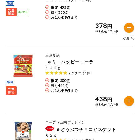
限定 455点
残り
350
点
お1人様 9点まで
378
円
※ (税込 408円)
小麦
乳
三菱食品
ｅミニハッピーコーラ
１４４ｇ
（
クチコミ
1
件
）
限定 500点
残り
444
点
お1人様 9点まで
438
円
※ (税込 473円)
コープ（正栄デリシィ）
ｅどうぶつチョコビスケット
６２ｇ