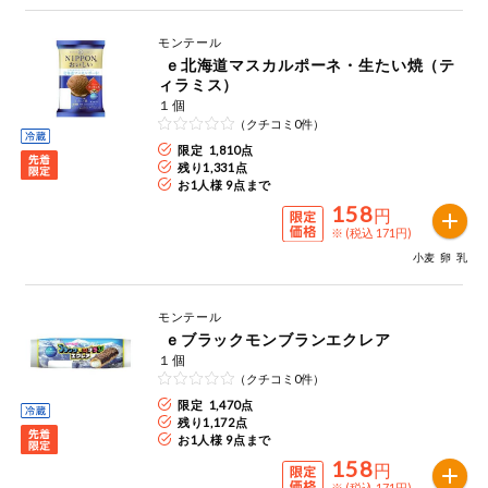
モンテール
ｅ北海道マスカルポーネ・生たい焼（テ
ィラミス）
１個
（クチコミ0件）
限定 1,810点
残り
1,331
点
お1人様 9点まで
158
円
※ (税込 171円)
小麦
卵
乳
モンテール
ｅブラックモンブランエクレア
１個
（クチコミ0件）
限定 1,470点
残り
1,172
点
お1人様 9点まで
158
円
※ (税込 171円)