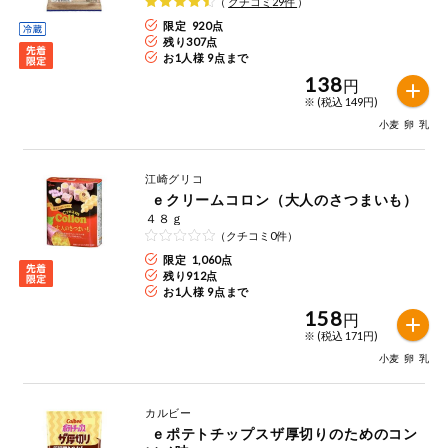
（
クチコミ
29
件
）
限定 920点
残り
307
点
お1人様 9点まで
138
円
※ (税込 149円)
小麦
卵
乳
江崎グリコ
ｅクリームコロン（大人のさつまいも）
４８ｇ
（クチコミ0件）
限定 1,060点
残り
912
点
お1人様 9点まで
158
円
※ (税込 171円)
小麦
卵
乳
カルビー
ｅポテトチップスザ厚切りのためのコン