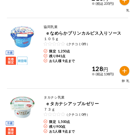
特定原材料に準ずるもの
※ (税込 235円)
おやつ
乳
アーモンド
あわび
いか
自動注文システム登録
飲料
協同乳業
いくら
オレンジ
カシューナッツ
ｅなめらかプリンカルピス入りソース
１０５ｇ
自動注文システム登録を確認する
酒・ノンアル
キウイフルーツ
牛肉
ごま
（クチコミ0件）
コール
限定 1,250点
自動注文システム登録を修正する
残り
841
点
切り花・仏花
さけ
さば
ゼラチン
大豆
お1人様 9点まで
128
円
くらしの定番品（毎週企画）
ティッシュ・
※ (税込 138円)
鶏肉
バナナ
豚肉
トイレットペ
ーパー
卵
乳
衛生・生理用
マカダミアナッツ
もも
やまいも
品
専門ショップサイト
タカナシ乳業
ｅタカナシアップルゼリー
りんご
キッチン用品
７３ｇ
パルコープ・よどがわ生協のサービス
（クチコミ0件）
限定 1,500点
アレルゲン情報は、商品企画時の情報のため、ご使用前には
洗濯・バス・
パルコープ・よどがわ生協の情報サイト
残り
900
点
トイレ用品
必ず商品パッケージの表示をご確認ください。
お1人様 9点まで