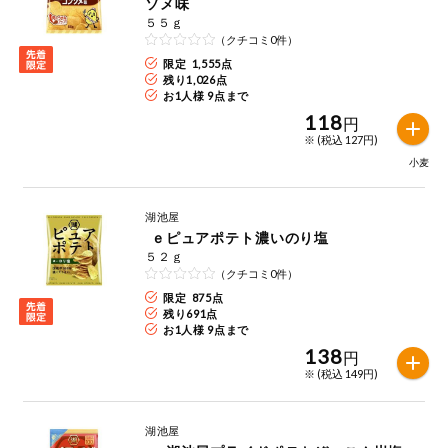
ソメ味
５５ｇ
（クチコミ0件）
限定 1,555点
残り
1,026
点
お1人様 9点まで
118
円
※ (税込 127円)
小麦
湖池屋
ｅピュアポテト濃いのり塩
５２ｇ
（クチコミ0件）
限定 875点
残り
691
点
お1人様 9点まで
138
円
※ (税込 149円)
湖池屋