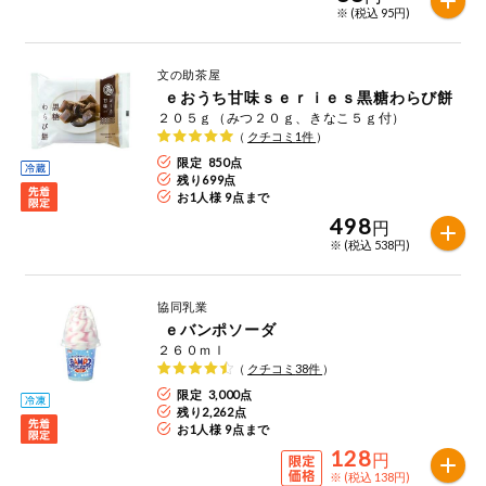
※ (税込 95円)
今週のお買い
得
文の助茶屋
コープ商品
ｅおうち甘味ｓｅｒｉｅｓ黒糖わらび餅
２０５ｇ（みつ２０ｇ、きなこ５ｇ付）
（
クチコミ
1
件
）
今週の新登場
限定 850点
残り
699
点
お1人様 9点まで
よりどりでお
トク
498
円
※ (税込 538円)
複数注文でお
トク
協同乳業
ポイントがも
ｅバンポソーダ
らえる！
２６０ｍｌ
（
クチコミ
38
件
）
お弁当用商品
限定 3,000点
残り
2,262
点
お1人様 9点まで
128
かんたん調理
円
※ (税込 138円)