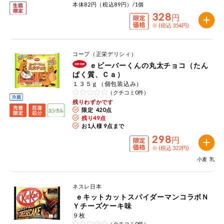
本体82円（税込89円）/1個
328
円
※ (税込 354円)
コープ（正栄デリシィ）
ｅビーバーくんの丸太チョコ（たん
ぱく質、Ｃａ）
１３５ｇ（個包装込み）
（クチコミ0件）
残りわずかです
限定 420点
残り
49
点
お1人様 9点まで
298
円
※ (税込 322円)
小麦
乳
ネスレ日本
ｅキットカットスパイダーマンコラボＮ
Ｙチーズケーキ味
９枚
（クチコミ0件）