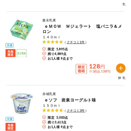
乳
ミールキット
森永乳業
組合員さんの
ｅＭＯＷ Ｗジェラート 塩バニラ＆メ
リクエスト
ロン
１４０ｍｌ
いいもんみっ
（
クチコミ
1
件
）
け
限定 5,895点
残り
4,889
点
オーガニック
お1人様 9点まで
128
円
ベビー・キッ
※ (税込 138円)
ズ関連
卵
乳
サプリメン
ト・栄養補助
赤城乳業
食品
ｅソフ 岩泉ヨーグルト味
アレルゲン対
１５０ｍｌ
応
（
クチコミ
3
件
）
限定 5,000点
残り
3,613
点
エシカル
お1人様 9点まで