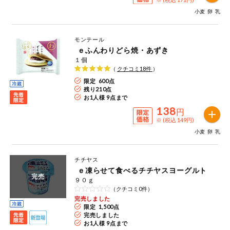
小麦
卵
乳
モンテール
ｅふんわりどら焼・あずき
１個
（
クチコミ
18
件
）
限定 600点
残り
210
点
お1人様 9点まで
138
円
※ (税込 149円)
小麦
卵
乳
チチヤス
ｅ凍らせて食べるチチヤスヨーグルト
完売
９０ｇ
（クチコミ0件）
完売しました
限定 1,500点
完売しました
お1人様 9点まで