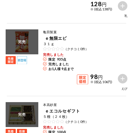
128
円
※ (税込 138円)
乳
亀田製菓
ｅ無限エビ
完売
３１ｇ
（クチコミ0件）
完売しました
限定 935点
完売しました
お1人様 9点まで
98
円
※ (税込 106円)
えび
本高砂屋
ｅエコルセギフト
完売
５種（２４枚）
（クチコミ0件）
完売しました
限定 100点