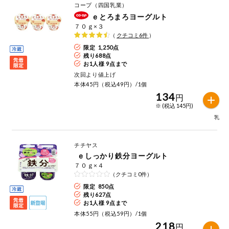
お気に入り注文
コープ（四国乳業）
豆腐・納豆・
ｅとろまろヨーグルト
こんにゃく
７０ｇ×３
注文履歴注文
（
クチコミ
6
件
）
冷蔵おかず
限定 1,250点
特価情報
残り
688
点
WEBカタログ
お1人様 9点まで
冷凍食品
次回より値上げ
本体45円（税込49円）/1個
134
ミールキット
円
先着限定から探す
など
※ (税込 145円)
アレルゲン情報
乳
特定原材料と特定原材料に準ずるものが含まれていない商品
人気カテゴリ
麺類
を検索できます。
チチヤス
食品から探す
特定原材料
ｅしっかり鉄分ヨーグルト
乾物・粉類
７０ｇ×４
小麦
そば
卵
乳
（クチコミ0件）
家庭用品から探す
レトルト・缶
限定 850点
詰・瓶詰
残り
627
点
落花生
えび
かに
くるみ
目的から探す
お1人様 9点まで
調味料・だ
本体55円（税込59円）/1個
し・油・ルー
218
円
生協独自