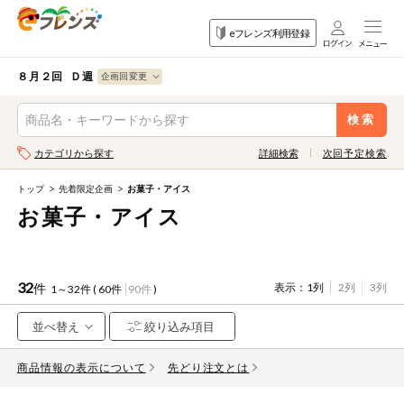
食品
家庭用品
目的
eフレンズ利用登録
から探す
から探す
から探す
検索条件を指定してください。全項目に条件を指定しなくて
果物
果物すべて
８月２回 Ｄ週
ログイン
も検索できます。
検索
野菜
キーワード
カテゴリから探す
詳細検索
次回予定検索
生協加入はこちら
肉・ハム・ソ
ーセージ
トップ
先着限定企画
お菓子・アイス
eフレンズとは
お菓子・アイス
キーワードをすべて含む
魚介・加工品
いずれかのキーワードを含む
登録から開始まで
米・雑穀など
32
件
表示：
1列
2列
3列
1～32件 (
60件
90件
)
メーカー名
卵・牛乳・乳
先着限定
製品
商品情報の表示について
注文番号注文
先どり注文とは
パン・ジャム
カテゴリ