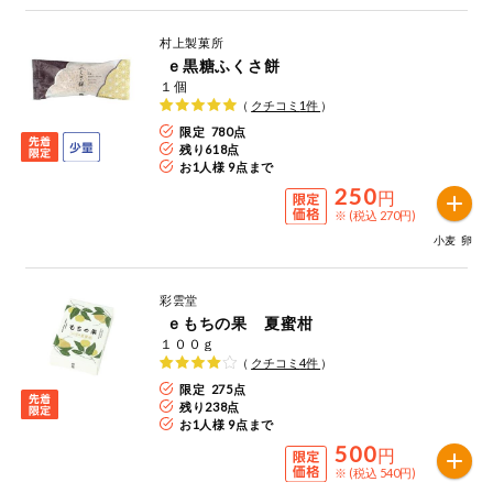
村上製菓所
ｅ黒糖ふくさ餅
１個
（
クチコミ
1
件
）
限定 780点
残り
618
点
お1人様 9点まで
250
円
※ (税込 270円)
小麦
卵
彩雲堂
ｅもちの果 夏蜜柑
１００ｇ
（
クチコミ
4
件
）
限定 275点
残り
238
点
お1人様 9点まで
500
円
※ (税込 540円)