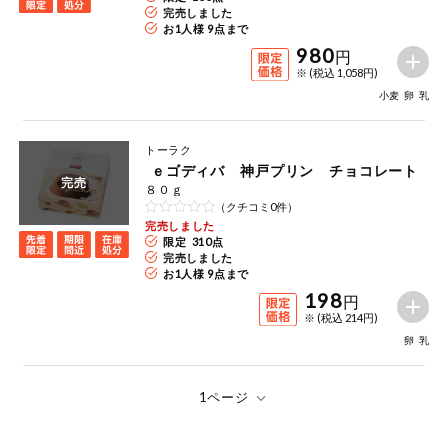
完売しました
お1人様 9点まで
980
円
※ (税込 1,058円)
小麦
卵
乳
トーラク
ｅゴディバ 神戸プリン チョコレート
完売
８０ｇ
（クチコミ0件）
完売しました
限定 310点
完売しました
お1人様 9点まで
198
円
※ (税込 214円)
卵
乳