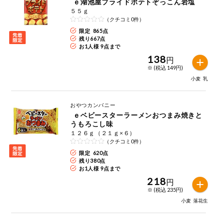
ｅ湖池屋プライドポテトぞっこん岩塩
５５ｇ
（クチコミ0件）
限定 865点
残り
667
点
お1人様 9点まで
138
円
※ (税込 149円)
小麦
乳
おやつカンパニー
ｅベビースターラーメンおつまみ焼きと
うもろこし味
１２６ｇ（２１ｇ×６）
（クチコミ0件）
限定 620点
残り
380
点
お1人様 9点まで
218
円
※ (税込 235円)
小麦
落花生