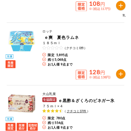
108
円
健康志向食品
※ (税込 117円)
乳
推しコープ
ロッテ
ｅ爽 夏色ラムネ
年間登録米
１８５ｍｌ
（クチコミ0件）
限定 5,895点
残り
5,048
点
お1人様 9点まで
128
円
※ (税込 138円)
大山乳業
ｅ黒酢＆ざくろのビネガー氷
７５ｍｌ×４
（
クチコミ
37
件
）
限定 780点
残り
554
点
お1人様 9点まで