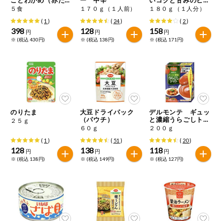
特定原材料に準ずるもの
し）
フカレー 中辛
５食
１７０ｇ（１人前）
１８０ｇ（１人分）
おやつ
アーモンド
あわび
いか
(
1
)
(
24
)
(
2
)
398
128
158
円
円
円
自動注文システム登録
※ (税込 430円)
※ (税込 138円)
※ (税込 171円)
飲料
いくら
オレンジ
カシューナッツ
自動注文システム登録を確認する
酒・ノンアル
キウイフルーツ
牛肉
ごま
コール
自動注文システム登録を修正する
切り花・仏花
さけ
さば
ゼラチン
大豆
のりたま
大豆ドライパック
デルモンテ ギュッ
くらしの定番品（毎週企画）
ティッシュ・
（パウチ）
と濃縮うらごしトマ
２５ｇ
鶏肉
バナナ
豚肉
トイレットペ
ト
６０ｇ
２００ｇ
ーパー
(
1
)
(
51
)
(
20
)
衛生・生理用
マカダミアナッツ
もも
やまいも
128
138
118
円
円
円
品
専門ショップサイト
※ (税込 138円)
※ (税込 149円)
※ (税込 127円)
りんご
キッチン用品
パルコープ・よどがわ生協のサービス
アレルゲン情報は、商品企画時の情報のため、ご使用前には
洗濯・バス・
パルコープ・よどがわ生協の情報サイト
トイレ用品
必ず商品パッケージの表示をご確認ください。