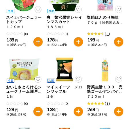
今週のお買い
得
スイカバージェラー
爽 贅沢果実シャイ
塩飴ほんのり梅味
トカップ
ンマスカット
７０ｇ（個包装込み）
コープ商品
１２０ｍｌ
１８５ｍｌ
(0)
(0)
(
3
)
138
178
198
今週の新登場
円
円
円
※ (税込 149円)
※ (税込 192円)
※ (税込 214円)
よりどりでお
トク
複数注文でお
トク
ポイントがも
おいしさとろけるシ
マイスイーツ メロ
野菜生活１００ 完
らえる！
ュークリーム瀬戸内
ンワッフル
熟ゴールデンパイン
レモン
ミックス
１個
１個
７２０ｍｌ
(0)
(0)
(
1
)
お弁当用商品
128
138
268
円
円
円
※ (税込 138円)
※ (税込 149円)
※ (税込 289円)
かんたん調理