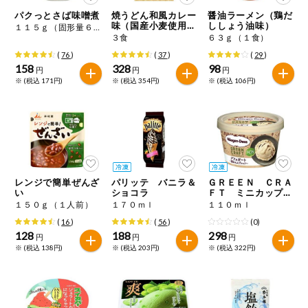
特定原材料に準ずるものは、お取引先から情報提供のあった
ご利用ガイド
住居・生活用
パクっとさば味噌煮
焼うどん和風カレー
醤油ラーメン（鶏だ
範囲でのお知らせです。
品
味（国産小麦使用う
ししょう油味）
１１５ｇ（固形量６５ｇ）
どん）
３食
６３ｇ（１食）
商品のリクエスト
コスメ＆ボデ
(
76
)
(
37
)
(
29
)
ィケア
158
328
98
円
円
円
※ (税込 171円)
※ (税込 354円)
※ (税込 106円)
アプリのダウンロード
ベビー
PC版サイトを表示
衣料品
テキスト注文サイトを表示
趣味・娯楽
レンジで簡単ぜんざ
パリッテ バニラ＆
ＧＲＥＥＮ ＣＲＡ
お問い合わせ
い
ショコラ
ＦＴ ミニカップ
アフォガート 薫る
１５０ｇ（１人前）
１７０ｍｌ
１１０ｍｌ
ペット
エスプレッソ
(
16
)
(
56
)
(0)
128
188
298
円
円
円
※ (税込 138円)
※ (税込 203円)
※ (税込 322円)
先着限定企画
スマート・ワ
ン注文