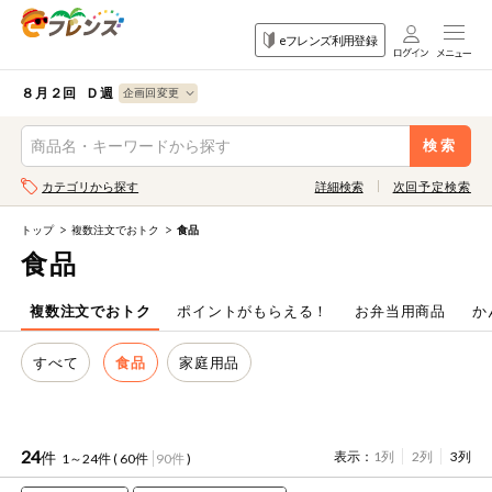
食品
家庭用品
目的
eフレンズ利用登録
から探す
から探す
から探す
検索条件を指定してください。全項目に条件を指定しなくて
果物
果物すべて
８月２回 Ｄ週
ログイン
も検索できます。
検索
野菜
キーワード
カテゴリから探す
詳細検索
次回予定検索
生協加入はこちら
肉・ハム・ソ
ーセージ
トップ
複数注文でおトク
食品
eフレンズとは
食品
キーワードをすべて含む
魚介・加工品
いずれかのキーワードを含む
登録から開始まで
複数注文でおトク
ポイントがもらえる！
お弁当用商品
か
米・雑穀など
すべて
食品
家庭用品
メーカー名
卵・牛乳・乳
先着限定
製品
注文番号注文
24
件
表示：
1列
2列
3列
1～24件 (
60件
90件
)
パン・ジャム
カテゴリ