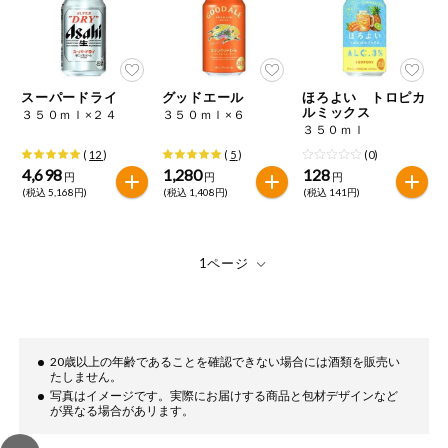
ミールキット
組合員さんの
リクエスト
スーパードライ
グッドエール
ほろよい トロピカ
ルミックス
３５０ｍｌ×２４
３５０ｍｌ×６
３５０ｍｌ
いいもんみっ
け
(
12
)
(
5
)
(0)
4,698
1,280
128
円
円
円
(税込 5,168円)
(税込 1,408円)
(税込 141円)
オーガニック
ベビー・キッ
ズ関連
サプリメン
ト・栄養補助
食品
アレルゲン対
20歳以上の年齢であることを確認できない場合には酒類を販売い
応
たしません。
写真はイメージです。実際にお届けする商品と包材デザインなど
が異なる場合があリます。
エシカル