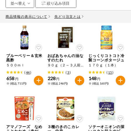
お気に入り注文
豆腐・納豆・
こんにゃく
商品情報の表示について
先どり注文とは
注文履歴注文
冷蔵おかず
特価情報
WEBカタログ
冷凍食品
ミールキット
ブルーベリー＆玄米
おばあちゃんの油な
じっくりコトコト冷
先着限定から探す
など
黒酢
すのたれ
製コーンポタージュ
アレルゲン情報
５００ｍｌ
９０ｇ（２～３人前）×２
１７０ｇ（１本）
特定原材料と特定原材料に準ずるものが含まれていない商品
人気カテゴリ
(
44
)
(
3
)
(
15
)
麺類
を検索できます。
658
228
148
円
円
円
※ (税込 711円)
※ (税込 246円)
※ (税込 160円)
食品から探す
特定原材料
乾物・粉類
小麦
そば
卵
乳
家庭用品から探す
レトルト・缶
詰・瓶詰
落花生
えび
かに
くるみ
目的から探す
調味料・だ
し・油・ルー
アマノフーズ なめ
３種のきのこカレ
ソテーオニオンの深
生協独自
ことわかめ（赤だ
ー 中辛
いコクと甘みのビー