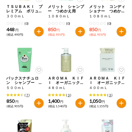
特定原材料に準ずるものは、お取引先から情報提供のあった
ご利用ガイド
住居・生活用
ＴＳＵＢＡＫＩ プ
メリット シャンプ
メリット コンディ
範囲でのお知らせです。
品
レミアム ボリュー
ー つめかえ用
ショナー つめかえ
ム＆リペア シャン
用
３００ｍＬ
１０８０ｍＬ
１０８０ｍＬ
プー つめかえ用
商品のリクエスト
コスメ＆ボデ
(0)
(0)
(0)
ィケア
448
850
850
円
円
円
(税込 493円)
(税込 935円)
(税込 935円)
アプリのダウンロード
ベビー
PC版サイトを表示
衣料品
テキスト注文サイトを表示
趣味・娯楽
パックスナチュロ
ＡＲＯＭＡ ＫＩＦ
ＡＲＯＭＡ ＫＩＦ
お問い合わせ
ン シャンプー 詰
Ｉ オーガニック
Ｉ オーガニック
替用
モイストシャイン
モイストシャイン
５００ｍＬ
４８０ｍＬ
４００ｍＬ
ペット
シャンプー
シャンプー つめか
(
7
)
(
3
)
(
3
)
え用
850
1,400
1,050
円
円
円
(税込 935円)
(税込 1,540円)
(税込 1,155円)
先着限定企画
スマート・ワ
ン注文