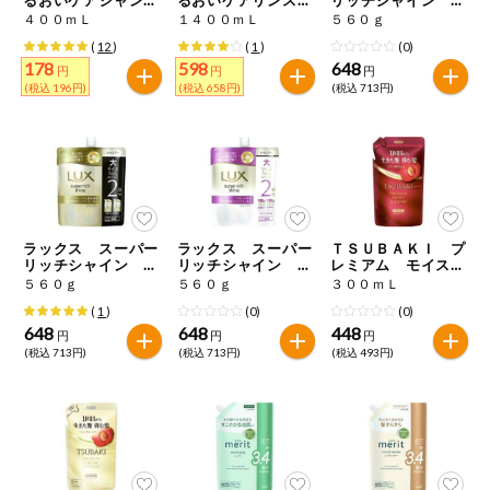
特定原材料に準ずるもの
ー 詰替用
ンシャンプー 詰替
ラックスナイトケア
４００ｍＬ
１４００ｍＬ
５６０ｇ
おやつ
用
まとまりシャンプ
アーモンド
あわび
いか
(
12
)
(
1
)
(0)
ー つめかえ用
178
598
648
円
円
円
自動注文システム登録
(税込 196円)
(税込 658円)
(税込 713円)
飲料
いくら
オレンジ
カシューナッツ
自動注文システム登録を確認する
酒・ノンアル
キウイフルーツ
牛肉
ごま
コール
自動注文システム登録を修正する
切り花・仏花
さけ
さば
ゼラチン
大豆
ラックス スーパー
ラックス スーパー
ＴＳＵＢＡＫＩ プ
くらしの定番品（毎週企画）
ティッシュ・
リッチシャイン ダ
リッチシャイン モ
レミアム モイスト
鶏肉
バナナ
豚肉
トイレットペ
メージリペア補修シ
イスチャー保湿シャ
＆リペア シャンプ
５６０ｇ
５６０ｇ
３００ｍＬ
ーパー
ャンプー つめかえ
ンプー つめかえ用
ー つめかえ用
(
1
)
(0)
(0)
用
衛生・生理用
マカダミアナッツ
もも
やまいも
648
648
448
円
円
円
品
専門ショップサイト
(税込 713円)
(税込 713円)
(税込 493円)
りんご
キッチン用品
パルコープ・よどがわ生協のサービス
アレルゲン情報は、商品企画時の情報のため、ご使用前には
洗濯・バス・
パルコープ・よどがわ生協の情報サイト
トイレ用品
必ず商品パッケージの表示をご確認ください。