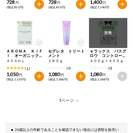
728
728
1,400
円
円
円
(税込 801円)
(税込 801円)
(税込 1,540円)
完売
ＡＲＯＭＡ ＫＩＦ
セグレタ トリート
ｅラックス バスグ
Ｉ オーガニック
メント
ロウ コントロール
モイストシャイン
＆シャイン クロミ
４００ｍＬ
１８０ｇ
４００ｇ＋４００ｇ
トリートメント つ
コラボ お試し容量
(
1
)
(0)
(0)
めかえ用
ポンプペア
1,050
1,080
1,080
円
円
円
(税込 1,155円)
(税込 1,188円)
(税込 1,188円)
20歳以上の年齢であることを確認できない場合には酒類を販売い