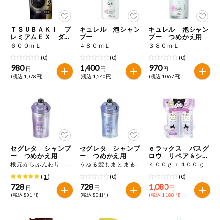
今週のお買い
得
ＴＳＵＢＡＫＩ プ
キュレル 泡シャン
キュレル 泡シャン
レミアムＥＸ ダメ
プー
プー つめかえ用
コープ商品
ージケア＆リペア
６００ｍＬ
４８０ｍＬ
３８０ｍＬ
シャンプー つめか
(0)
(0)
(0)
え用
980
1,400
970
今週の新登場
円
円
円
(税込 1,078円)
(税込 1,540円)
(税込 1,067円)
よりどりでお
トク
複数注文でお
トク
ポイントがも
セグレタ シャンプ
セグレタ シャンプ
ｅラックス バスグ
らえる！
ー つめかえ用
ー つめかえ用
ロウ リペア＆シャ
イン クロミコラ
根元からふんわり ３４０ｍＬ
うねる髪もまとまる ３４０ｍＬ
４００ｇ＋４００ｇ
ボ お試し容量ポン
(
1
)
(0)
(0)
プペア
お弁当用商品
728
728
1,080
円
円
円
(税込 801円)
(税込 801円)
(税込 1,188円)
かんたん調理