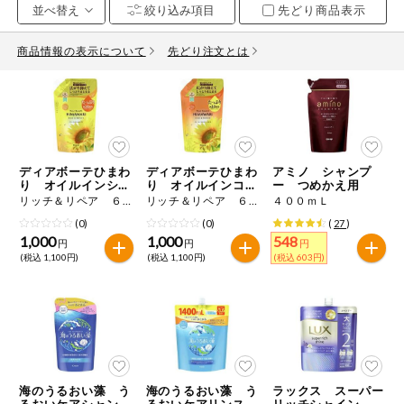
先どり商品表示
お気に入り注文
豆腐・納豆・
こんにゃく
商品情報の表示について
先どり注文とは
注文履歴注文
冷蔵おかず
特価情報
WEBカタログ
冷凍食品
ミールキット
ディアボーテひまわ
ディアボーテひまわ
アミノ シャンプ
先着限定から探す
など
り オイルインシャ
り オイルインコン
ー つめかえ用
アレルゲン情報
ンプー 詰替用
ディショナー 詰替
リッチ＆リペア ６６０ｍＬ
リッチ＆リペア ６６０ｇ
４００ｍＬ
用
特定原材料と特定原材料に準ずるものが含まれていない商品
人気カテゴリ
(0)
(0)
(
27
)
麺類
を検索できます。
1,000
1,000
548
円
円
円
(税込 1,100円)
(税込 1,100円)
(税込 603円)
食品から探す
特定原材料
乾物・粉類
小麦
そば
卵
乳
家庭用品から探す
レトルト・缶
詰・瓶詰
落花生
えび
かに
くるみ
目的から探す
調味料・だ
し・油・ルー
海のうるおい藻 う
海のうるおい藻 う
ラックス スーパー
生協独自
るおいケアシャンプ
るおいケアリンスイ
リッチシャイン リ