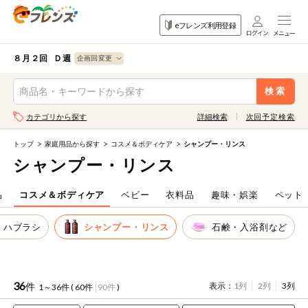
食品
家庭用品
目的
eフレンズ利用登録
から探す
から探す
から探す
検索条件を指定してください。全項目に条件を指定しなくて
果物
果物すべて
８月２回 Ｄ週
ログイン
も検索できます。
検索
野菜
キーワード
カテゴリから探す
詳細検索
次回予定検索
生協加入はこちら
肉・ハム・ソ
ーセージ
トップ
家庭用品から探す
コスメ＆ボディケア
シャンプー・リンス
eフレンズとは
シャンプー・リンス
キーワードをすべて含む
魚介・加工品
いずれかのキーワードを含む
登録から開始まで
品
コスメ＆ボディケア
ベビー
衣料品
趣味・娯楽
ペット
米・雑穀など
、ハブラシ
シャンプー・リンス
石鹸・入浴剤など
メーカー名
卵・牛乳・乳
先着限定
製品
注文番号注文
36
件
表示：
1列
2列
3列
1～36件 (
60件
90件
)
パン・ジャム
カテゴリ