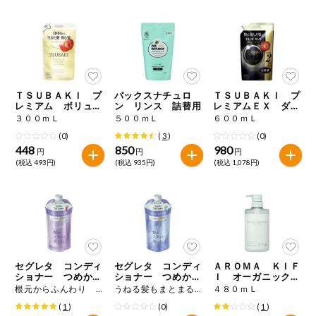
健康志向食品
推しコープ
ＴＳＵＢＡＫＩ プ
パックスナチュロ
ＴＳＵＢＡＫＩ プ
年間登録米
レミアム ボリュー
ン リンス 詰替用
レミアムＥＸ ダメ
ム＆リペア コンデ
ージケア＆リペア
３００ｍＬ
５００ｍＬ
６００ｍＬ
ィショナー つめか
コンディショナート
(0)
(
3
)
(0)
え用
リートメント つめ
かえ用
448
850
980
円
円
円
(税込 493円)
(税込 935円)
(税込 1,078円)
セグレタ コンディ
セグレタ コンディ
ＡＲＯＭＡ ＫＩＦ
ショナー つめかえ
ショナー つめかえ
Ｉ オーガニック
用
用
モイストシャイン
根元からふんわり ３４０ｍＬ
うねる髪もまとまる ３４０ｍＬ
４８０ｍＬ
トリートメント
(
1
)
(0)
(
1
)