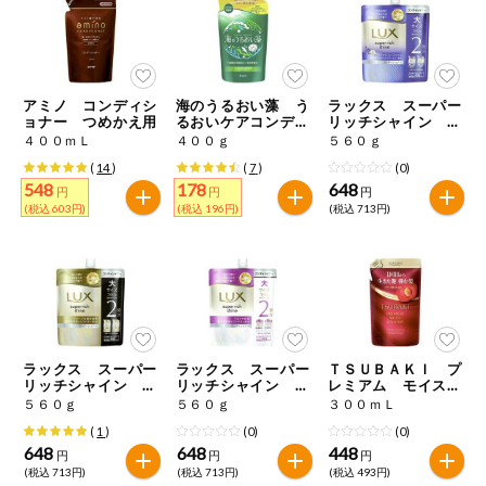
ミールキット
組合員さんの
リクエスト
アミノ コンディシ
海のうるおい藻 う
ラックス スーパー
ョナー つめかえ用
るおいケアコンディ
リッチシャイン リ
ショナー 詰替用
ラックスナイトケア
４００ｍＬ
４００ｇ
５６０ｇ
いいもんみっ
まとまりコンディシ
け
(
14
)
(
7
)
(0)
ョナー つめかえ用
548
178
648
円
円
円
(税込 603円)
(税込 196円)
(税込 713円)
オーガニック
ベビー・キッ
ズ関連
サプリメン
ト・栄養補助
食品
ラックス スーパー
ラックス スーパー
ＴＳＵＢＡＫＩ プ
リッチシャイン ダ
リッチシャイン モ
レミアム モイスト
アレルゲン対
メージリペア補修コ
イスチャー保湿コン
＆リペア コンディ
応
５６０ｇ
５６０ｇ
３００ｍＬ
ンディショナー つ
ディショナー つめ
ショナー つめかえ
(
1
)
(0)
(0)
めかえ用
かえ用
用
648
648
448
エシカル
円
円
円
(税込 713円)
(税込 713円)
(税込 493円)